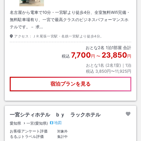
名古屋から電車で10分・一宮駅より徒歩4分、全室無料Wifi完備・
無料駐車場有り、一宮で最高クラスのビジネスパフォーマンスホ
テルです。－ 求…
アクセス：
ＪＲ尾張一宮駅・名鉄一宮駅より徒歩4分。
おとな
2
名
1
泊
1
部屋 合計
7,700
23,850
税込
円
〜
円
おとな1名 (
2
名1室)｜
1
泊
税込
3,850円〜11,925円
宿泊プランを見る
一宮シティホテル ｂｙ ラックホテル
地図
愛知県
一宮(愛知県)
お客様アンケート評価
対象外
るるぶトラベル評価
集計中