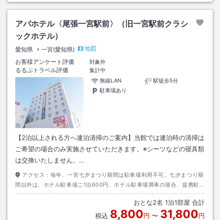
アパホテル〈尾張一宮駅前〉（旧一宮駅前クラシ
ックホテル）
地図
愛知県
一宮(愛知県)
お客様アンケート評価
対象外
るるぶトラベル評価
集計中
無線LAN
駅徒歩5分
駐車場あり
【2泊以上される方へ連泊清掃のご案内】当館では連泊時の清掃は
ご希望の場合のみ実施させていただきます。※シーツなどの寝具類
は交換いたしません。…
アクセス：
毎年、一宮七夕まつり期間は駐車場利用不可。七夕まつり期
間以外は、ホテル駐車場ご1泊600円、ホテル駐車場満車の場合、提携駐
車場ご１泊1200円でご優待。詳細はフロントまでお尋ねください。先着
おとな
2
名
1
泊
1
部屋 合計
順予約取り置き不可、出し入れ不可。
8,800
31,800
税込
円
〜
円