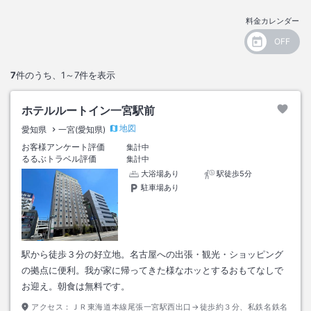
料金カレンダー
7
件のうち、
1～7
件を表示
ホテルルートイン一宮駅前
地図
愛知県
一宮(愛知県)
お客様アンケート評価
集計中
るるぶトラベル評価
集計中
大浴場あり
駅徒歩5分
駐車場あり
駅から徒歩３分の好立地。名古屋への出張・観光・ショッピング
の拠点に便利。我が家に帰ってきた様なホッとするおもてなしで
お迎え。朝食は無料です。
アクセス：
ＪＲ東海道本線尾張一宮駅西出口→徒歩約３分、私鉄名鉄名