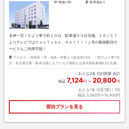
無線LAN
駐車場あり
名神一宮ＩＣより車で約１０分。駐車場６３台完備。１０／１７
よりテレビではＹｏｕＴｕｂｅ、Ｎｅｔｆｌｉｘ等の動画配信サ
ービスもご利用可能！
アクセス：
JR尾張一宮・名鉄一宮駅より徒歩約13分 一宮ICより車で8
分 名古屋方面・岐阜方面にもアクセス便利な立地平面駐車場63台完備
【無料】
おとな
2
名
1
泊
1
部屋 合計
7,124
20,800
税込
円
〜
円
おとな1名 (
2
名1室)｜
1
泊
税込
3,562円〜10,400円
宿泊プランを見る