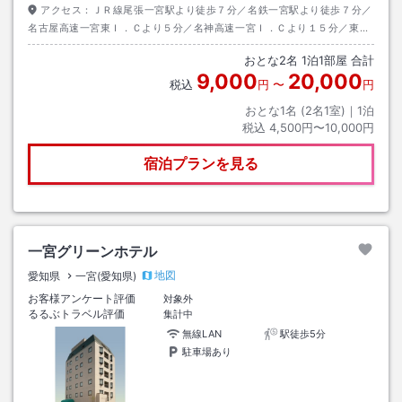
アクセス：
ＪＲ線尾張一宮駅より徒歩７分／名鉄一宮駅より徒歩７分／
名古屋高速一宮東Ｉ．Ｃより５分／名神高速一宮Ｉ．Ｃより１５分／東海
北陸自動車道一宮西Ｉ．Ｃより１０分
おとな
2
名
1
泊
1
部屋 合計
9,000
20,000
税込
円
〜
円
おとな1名 (
2
名1室)｜
1
泊
税込
4,500円〜10,000円
宿泊プランを見る
一宮グリーンホテル
地図
愛知県
一宮(愛知県)
お客様アンケート評価
対象外
るるぶトラベル評価
集計中
無線LAN
駅徒歩5分
駐車場あり