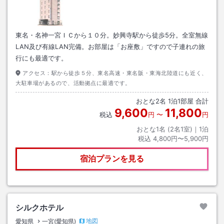
東名・名神一宮ＩＣから１０分。妙興寺駅から徒歩5分。全室無線
LAN及び有線LAN完備。お部屋は「お座敷」ですので子連れの旅
行にも最適です。
アクセス：
駅から徒歩５分、東名高速・東名阪・東海北陸道にも近く、
大駐車場があるので、活動拠点に最適です。
おとな
2
名
1
泊
1
部屋 合計
9,600
11,800
税込
円
〜
円
おとな1名 (
2
名1室)｜
1
泊
税込
4,800円〜5,900円
宿泊プランを見る
シルクホテル
地図
愛知県
一宮(愛知県)