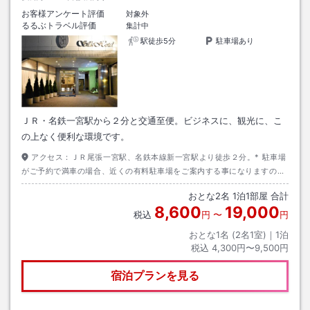
お客様アンケート評価
対象外
るるぶトラベル評価
集計中
駅徒歩5分
駐車場あり
ＪＲ・名鉄一宮駅から２分と交通至便。ビジネスに、観光に、こ
の上なく便利な環境です。
アクセス：
ＪＲ尾張一宮駅、名鉄本線新一宮駅より徒歩２分。* 駐車場
がご予約で満車の場合、近くの有料駐車場をご案内する事になりますので
何卒ご了承くださいます様お願いいたします。
おとな
2
名
1
泊
1
部屋 合計
8,600
19,000
税込
円
〜
円
おとな1名 (
2
名1室)｜
1
泊
税込
4,300円〜9,500円
宿泊プランを見る