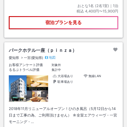
おとな1名 (
2
名1室)｜
1
泊
税込
4,400円〜15,900円
宿泊プランを見る
パークホテル一座（ｐｉｎｚａ）
地図
愛知県
一宮(愛知県)
お客様アンケート評価
対象外
るるぶトラベル評価
集計中
大浴場あり
無線LAN
駐車場あり
2018年11月リニューアルオープン！ひのき風呂（5月12日から14
日まで工事の為、ご利用頂けません） ☆全室エアウィーヴ・一宮
モーニング・…