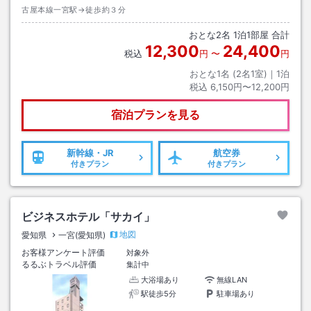
古屋本線一宮駅→徒歩約３分
おとな
2
名
1
泊
1
部屋 合計
12,300
24,400
税込
円
〜
円
おとな1名 (
2
名1室)｜
1
泊
税込
6,150円〜12,200円
宿泊プランを見る
新幹線・JR
航空券
付きプラン
付きプラン
ビジネスホテル「サカイ」
地図
愛知県
一宮(愛知県)
お客様アンケート評価
対象外
るるぶトラベル評価
集計中
大浴場あり
無線LAN
駅徒歩5分
駐車場あり