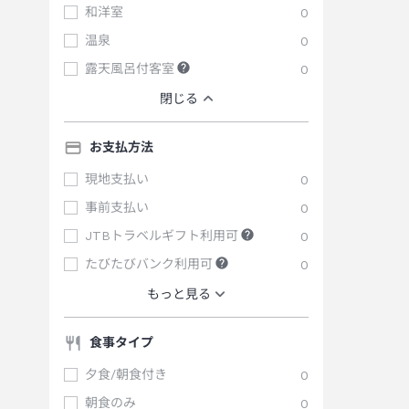
和洋室
0
温泉
0
露天風呂付客室
0
閉じる
お支払方法
現地支払い
0
事前支払い
0
JTBトラベルギフト利用可
0
たびたびバンク利用可
0
もっと見る
食事タイプ
夕食/朝食付き
0
朝食のみ
0