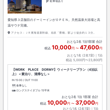
駐車場あり
愛知県３店舗目のドーミーインがＯＰＥＮ。天然温泉大浴場と高
温サウナ完備。
アクセス：
ＪＲ東海道新幹線、名鉄「豊橋」駅より徒歩約１３分。
おとな
2
名
1
泊
1
部屋 合計
10,000
47,600
税込
円
〜
円
おとな1名 (
2
名1室)｜
1
泊
税込
5,000円〜23,800円
【WORK PLACE DORMY】ウィークリープラン（4泊以
上）＜素泊り、清掃なし＞
IN
チェックイン
15:00
/ OUT
チェックアウト
11:00
食事なし
ロングステイダブル
15平米
おとな
2
名
1
泊
1
部屋 合計
10,000
37,000
税込
円
〜
円
おとな1名 (
2
名1室)｜
1
泊