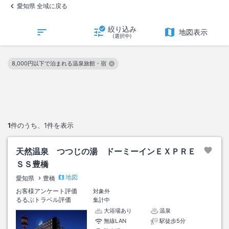
愛知県 全域に戻る
絞り込み
地図表示
(選択中)
8,000円以下で泊まれる温泉旅館・宿
この絞り込み条件を解除
1
件のうち、
1
件を表示
天然温泉 つつじの湯 ドーミーインＥＸＰＲＥ
ＳＳ豊橋
地図
愛知県
豊橋
お客様アンケート評価
対象外
るるぶトラベル評価
集計中
大浴場あり
温泉
無線LAN
駅徒歩5分