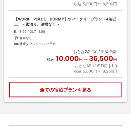
税込
5,000円〜18,500円
【WORK PLACE DORMY】ウィークリープラン（4泊以
上）＜素泊り、清掃なし＞
IN
チェックイン
15:00
/ OUT
チェックアウト
11:00
食事なし
禁煙ダブルルーム
15平米
おとな
2
名
1
泊
1
部屋 合計
10,000
36,500
税込
円
〜
円
おとな1名 (
2
名1室)｜
1
泊
税込
5,000円〜18,250円
全ての宿泊プランを見る