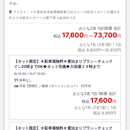
テル。
アクセス：
ＪＲ東海道本線豊橋駅東口出口→バス総合スポーツ公園行き
約２０分総合スポーツ公園下車→徒歩約３分
おとな
2
名
1
泊
1
部屋 合計
17,600
73,700
税込
円
〜
円
おとな1名 (
2
名1室)｜
1
泊
税込
8,800円〜36,850円
【ネット限定】★駐車場無料★素泊まりプラン～チェック
イン22時までOK◆ネット完備◆大浴場２４時まで
IN
チェックイン
15:00
/ OUT
チェックアウト
10:00
食事なし
洋室【禁煙】／海側（オーシャンビュー）
35平米
おとな
2
名
1
泊
1
部屋 合計
17,600
税込
円
おとな1名 (
2
名1室)｜
1
泊
税込
8,800円
【ネット限定】★駐車場無料★素泊まりプラン～チェック