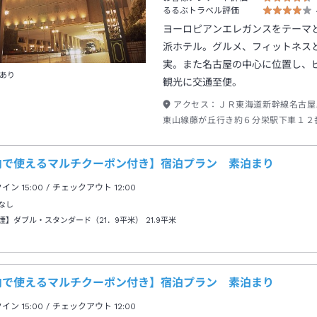
るるぶトラベル評価
ヨーロピアンエレガンスをテーマ
派ホテル。グルメ、フィットネス
実。また名古屋の中心に位置し、
あり
観光に交通至便。
アクセス：
ＪＲ東海道新幹線名古屋
東山線藤が丘行き約６分栄駅下車１２
歩約５分
内で使えるマルチクーポン付き】宿泊プラン 素泊まり
クイン
15:00
/ チェックアウト
12:00
なし
煙】ダブル・スタンダード（21．9平米）
21.9平米
内で使えるマルチクーポン付き】宿泊プラン 素泊まり
クイン
15:00
/ チェックアウト
12:00