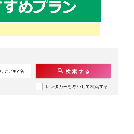
検 索 す る
レンタカーもあわせて検索する