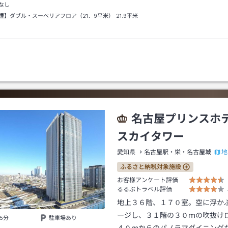
なし
煙】ダブル・スーペリアフロア（21．9平米）
21.9平米
名古屋プリンス
スカイタワー
地
愛知県
名古屋駅・栄・名古屋城
ふるさと納税対象施設
お客様アンケート評価
るるぶトラベル評価
地上３６階、１７０室。空に浮か
ージし、３１階の３０ｍの吹抜け
5分
駐車場あり