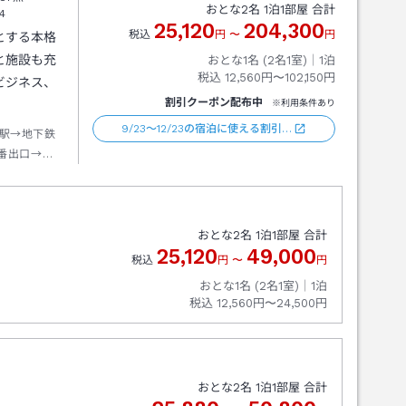
おとな
2
名
1
泊
1
部屋 合計
4
25,120
204,300
税込
円
〜
円
とする本格
と施設も充
おとな1名 (
2
名1室)｜
1
泊
税込
12,560円〜102,150円
ビジネス、
割引クーポン配布中
※利用条件あり
9/23～12/23の宿泊に使える割引…
駅→地下鉄
番出口→徒
おとな
2
名
1
泊
1
部屋 合計
25,120
49,000
税込
円
〜
円
おとな1名 (
2
名1室)｜
1
泊
税込
12,560円〜24,500円
おとな
2
名
1
泊
1
部屋 合計