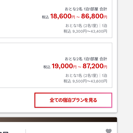
おとな
2
名
1
泊
1
部屋 合計
18,600
86,800
税込
円
〜
円
おとな1名 (
2
名1室)｜
1
泊
税込
9,300円〜43,400円
おとな
2
名
1
泊
1
部屋 合計
19,000
87,200
税込
円
〜
円
おとな1名 (
2
名1室)｜
1
泊
税込
9,500円〜43,600円
全ての宿泊プランを見る