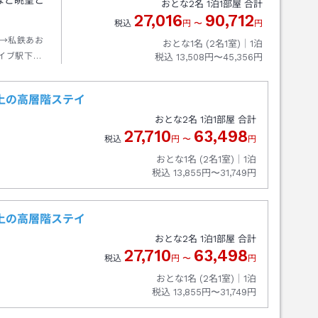
など眺望と
おとな
2
名
1
泊
1
部屋 合計
27,016
90,712
税込
円
〜
円
→私鉄あお
おとな1名 (
2
名1室)｜
1
泊
イブ駅下車
税込
13,508円〜45,356円
上の高層階ステイ
おとな
2
名
1
泊
1
部屋 合計
27,710
63,498
税込
円
〜
円
おとな1名 (
2
名1室)｜
1
泊
税込
13,855円〜31,749円
上の高層階ステイ
おとな
2
名
1
泊
1
部屋 合計
27,710
63,498
税込
円
〜
円
おとな1名 (
2
名1室)｜
1
泊
税込
13,855円〜31,749円