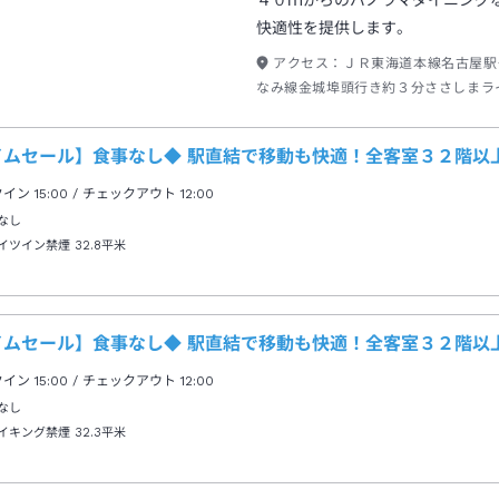
４０ｍからのパノラマダイニング
快適性を提供します。
アクセス：
ＪＲ東海道本線名古屋駅
なみ線金城埠頭行き約３分ささしまラ
→徒歩約２分
イムセール】食事なし◆ 駅直結で移動も快適！全客室３２階以
クイン
15:00
/ チェックアウト
12:00
なし
イツイン禁煙
32.8平米
イムセール】食事なし◆ 駅直結で移動も快適！全客室３２階以
クイン
15:00
/ チェックアウト
12:00
なし
イキング禁煙
32.3平米