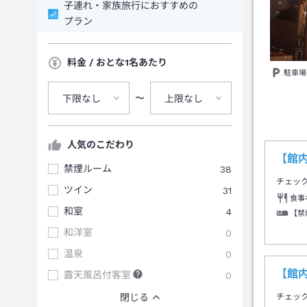
子連れ・家族旅行におすすめの
プラン
料金 / おとな1名あたり
駐車場
〜
下限なし
上限なし
人気のこだわり
【館
禁煙ルーム
38
チェッ
ツイン
31
食事
和室
4
【禁
和洋室
0
温泉
0
【館
露天風呂付客室
0
閉じる
チェッ