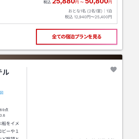
25,880
50,800
税込
円
〜
円
おとな1名 (
2
名1室)｜
1
泊
税込
12,940円〜25,400円
全ての宿泊プランを見る
ホテル
図
89点
3.8
ぶ船をイメ
ロビーや１