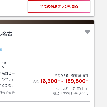
全ての宿泊プランを見る
ル名古
図
84点
3.5
８階ロビー
おとな
2
名
1
泊
1
部屋 合計
ルのフラッ
16,600
189,800
税込
円
〜
円
つろぎを。
おとな1名 (
2
名1室)｜
1
泊
徒歩約５分
税込
8,300円〜94,900円