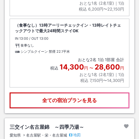
おとな1名 (
2
名1室)｜
1
泊
税込
6,200円〜22,150円
（食事なし）13時アーリーチェックイン・13時レイトチェ
ックアウトで最大24時間ステイOK
IN
チェックイン
13:00
/ OUT
チェックアウト
13:00
食事なし
シンプルクイーン 禁煙
22.1平米
おとな
2
名
1
泊
1
部屋 合計
14,300
28,600
税込
円
〜
円
おとな1名 (
2
名1室)｜
1
泊
税込
7,150円〜14,300円
全ての宿泊プランを見る
三交イン名古屋錦 ～四季乃湯～
地図
愛知県
名古屋駅・栄・名古屋城