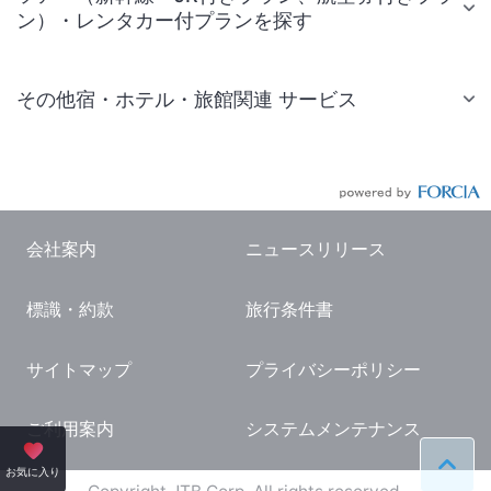
ン）・レンタカー付プランを探す
その他宿・ホテル・旅館関連 サービス
国内旅行・国内ツアー
JR・新幹線付きツアー
航空券付きツアー
会社案内
ニュースリリース
現地観光・レジャーチケット
標識・約款
旅行条件書
国内観光ガイド
旅行・観光情報
サイトマップ
プライバシーポリシー
ご利用案内
システムメンテナンス
ペー
お気に入り