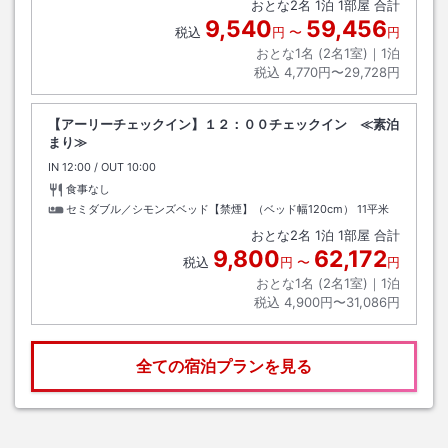
おとな
2
名
1
泊
1
部屋 合計
9,540
59,456
税込
円
〜
円
おとな1名 (
2
名1室)｜
1
泊
税込
4,770円〜29,728円
【アーリーチェックイン】１２：００チェックイン ≪素泊
まり≫
IN
チェックイン
12:00
/ OUT
チェックアウト
10:00
食事なし
セミダブル／シモンズベッド【禁煙】（ベッド幅120cm）
11平米
おとな
2
名
1
泊
1
部屋 合計
9,800
62,172
税込
円
〜
円
おとな1名 (
2
名1室)｜
1
泊
税込
4,900円〜31,086円
全ての宿泊プランを見る