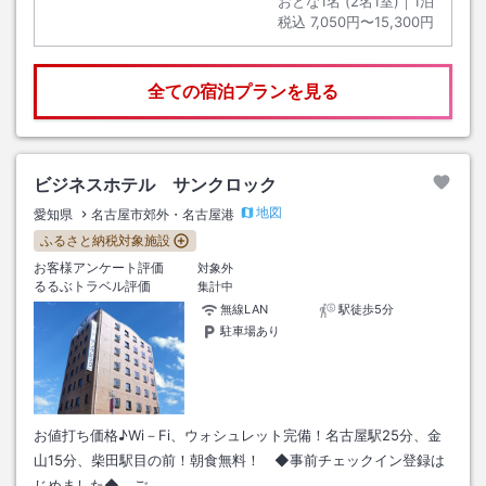
おとな1名 (
2
名1室)｜
1
泊
税込
7,050円〜15,300円
全ての宿泊プランを見る
ビジネスホテル サンクロック
地図
愛知県
名古屋市郊外・名古屋港
ふるさと納税対象施設
お客様アンケート評価
対象外
るるぶトラベル評価
集計中
無線LAN
駅徒歩5分
駐車場あり
お値打ち価格♪Wi－Fi、ウォシュレット完備！名古屋駅25分、金
山15分、柴田駅目の前！朝食無料！ ◆事前チェックイン登録は
じめました◆ ご…