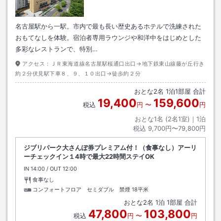
名古屋駅から一駅。市内で最も長い歴史あるホテルで洗練された
おもてなしを体験。宿泊者専用ラウンジや和洋中をはじめとした
多彩なレストランで、特別…
アクセス：
ＪＲ東海道線名古屋駅桜通口出口→地下鉄東山線藤が丘行き
約２分伏見駅下車８、９、１０出口→徒歩約２分
おとな
2
名
1
泊
1
部屋 合計
19,400
159,600
税込
円
〜
円
おとな1名 (
2
名1室)｜
1
泊
税込
9,700円〜79,800円
ジブリパーク大さんぽ券プレミアム付！（食事なし）アーリ
ーチェックイン１4時で最大22時間ステイOK
IN
チェックイン
14:00
/ OUT
チェックアウト
12:00
食事なし
コンフォートフロア セミダブル 禁煙
18平米
おとな
2
名
1
泊
1
部屋 合計
47,800
103,800
税込
円
〜
円