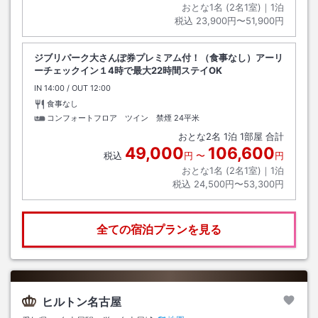
おとな1名 (
2
名1室)｜
1
泊
税込
23,900円〜51,900円
ジブリパーク大さんぽ券プレミアム付！（食事なし）アーリ
ーチェックイン１4時で最大22時間ステイOK
IN
チェックイン
14:00
/ OUT
チェックアウト
12:00
食事なし
コンフォートフロア ツイン 禁煙
24平米
おとな
2
名
1
泊
1
部屋 合計
49,000
106,600
税込
円
〜
円
おとな1名 (
2
名1室)｜
1
泊
税込
24,500円〜53,300円
全ての宿泊プランを見る
ヒルトン名古屋