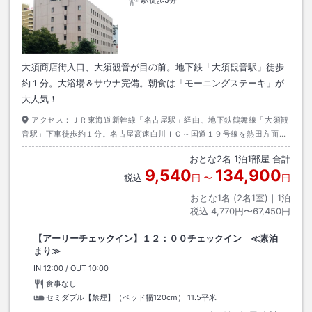
駅徒歩5分
大須商店街入口、大須観音が目の前。地下鉄「大須観音駅」徒歩
約１分。大浴場＆サウナ完備。朝食は「モーニングステーキ」が
大人気！
アクセス：
ＪＲ東海道新幹線「名古屋駅」経由、地下鉄鶴舞線「大須観
音駅」下車徒歩約１分。名古屋高速白川ＩＣ～国道１９号線を熱田方面へ
約２分。 ホテル専用駐車場はございません。近隣有料駐車場紹介。
おとな
2
名
1
泊
1
部屋 合計
9,540
134,900
税込
円
〜
円
おとな1名 (
2
名1室)｜
1
泊
税込
4,770円〜67,450円
【アーリーチェックイン】１２：００チェックイン ≪素泊
まり≫
IN
チェックイン
12:00
/ OUT
チェックアウト
10:00
食事なし
セミダブル【禁煙】（ベッド幅120cm）
11.5平米