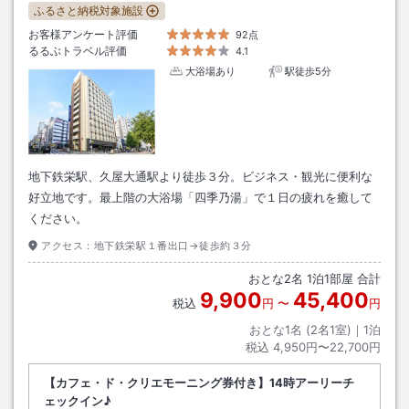
ふるさと納税対象施設
お客様アンケート評価
92点
るるぶトラベル評価
4.1
大浴場あり
駅徒歩5分
地下鉄栄駅、久屋大通駅より徒歩３分。ビジネス・観光に便利な
好立地です。最上階の大浴場「四季乃湯」で１日の疲れを癒して
ください。
アクセス：
地下鉄栄駅１番出口→徒歩約３分
おとな
2
名
1
泊
1
部屋 合計
9,900
45,400
税込
円
〜
円
おとな1名 (
2
名1室)｜
1
泊
税込
4,950円〜22,700円
【カフェ・ド・クリエモーニング券付き】14時アーリーチ
ェックイン♪