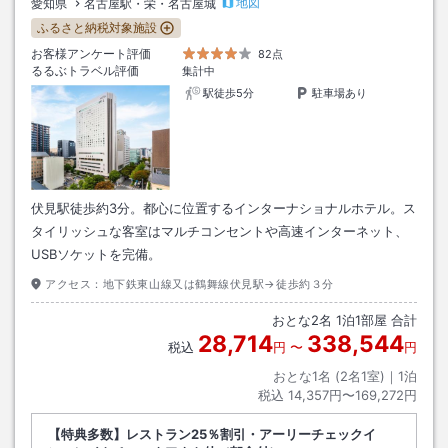
地図
愛知県
名古屋駅・栄・名古屋城
ふるさと納税対象施設
お客様アンケート評価
82点
るるぶトラベル評価
集計中
駅徒歩5分
駐車場あり
伏見駅徒歩約3分。都心に位置するインターナショナルホテル。ス
タイリッシュな客室はマルチコンセントや高速インターネット、
USBソケットを完備。
アクセス：
地下鉄東山線又は鶴舞線伏見駅→徒歩約３分
おとな
2
名
1
泊
1
部屋 合計
28,714
338,544
税込
円
〜
円
おとな1名 (
2
名1室)｜
1
泊
税込
14,357円〜169,272円
【特典多数】レストラン25％割引・アーリーチェックイ