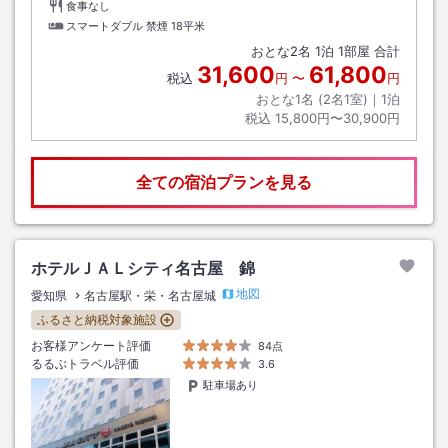
食事なし
スマートダブル 禁煙
18平米
おとな
2
名
1
泊
1
部屋 合計
31,600
61,800
税込
円
〜
円
おとな1名 (
2
名1室)｜
1
泊
税込
15,800円〜30,900円
全ての宿泊プランを見る
ホテルＪＡＬシティ名古屋 錦
地図
愛知県
名古屋駅・栄・名古屋城
ふるさと納税対象施設
お客様アンケート評価
84点
るるぶトラベル評価
3.6
駐車場あり