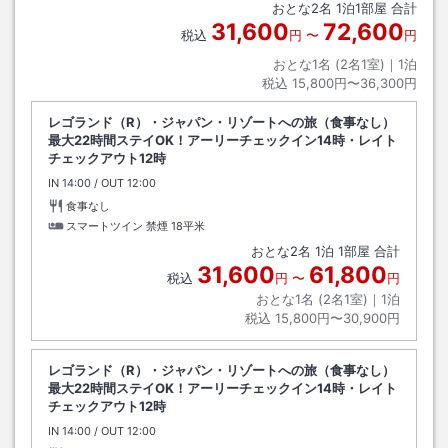
おとな
2
名
1
泊
1
部屋 合計
31,600
72,600
税込
円
〜
円
おとな1名 (
2
名1室)｜
1
泊
税込
15,800円〜36,300円
レゴランド（R）・ジャパン・リゾートへの旅（食事なし）
最大22時間ステイOK！アーリーチェックイン14時・レイト
チェックアウト12時
IN
チェックイン
14:00
/ OUT
チェックアウト
12:00
食事なし
スマートツイン 禁煙
18平米
おとな
2
名
1
泊
1
部屋 合計
31,600
61,800
税込
円
〜
円
おとな1名 (
2
名1室)｜
1
泊
税込
15,800円〜30,900円
レゴランド（R）・ジャパン・リゾートへの旅（食事なし）
最大22時間ステイOK！アーリーチェックイン14時・レイト
チェックアウト12時
IN
チェックイン
14:00
/ OUT
チェックアウト
12:00