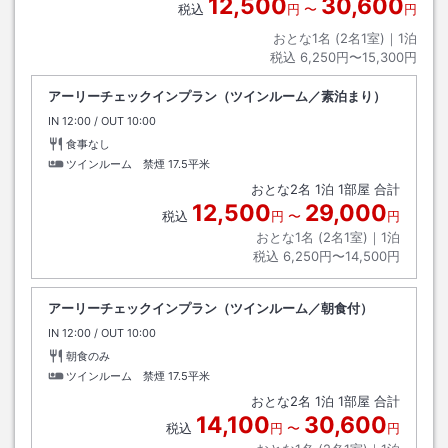
12,500
30,600
税込
円
〜
円
おとな1名 (
2
名1室)｜
1
泊
税込
6,250円〜15,300円
アーリーチェックインプラン（ツインルーム／素泊まり）
IN
チェックイン
12:00
/ OUT
チェックアウト
10:00
食事なし
ツインルーム 禁煙
17.5平米
おとな
2
名
1
泊
1
部屋 合計
12,500
29,000
税込
円
〜
円
おとな1名 (
2
名1室)｜
1
泊
税込
6,250円〜14,500円
アーリーチェックインプラン（ツインルーム／朝食付）
IN
チェックイン
12:00
/ OUT
チェックアウト
10:00
朝食のみ
ツインルーム 禁煙
17.5平米
おとな
2
名
1
泊
1
部屋 合計
14,100
30,600
税込
円
〜
円