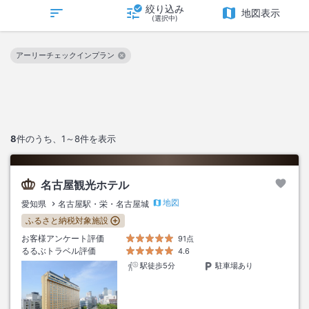
絞り込み
地図表示
(選択中)
アーリーチェックインプラン
この絞り込み条件を解除
8
件のうち、
1～8
件を表示
名古屋観光ホテル
地図
愛知県
名古屋駅・栄・名古屋城
ふるさと納税対象施設
お客様アンケート評価
91点
るるぶトラベル評価
4.6
駅徒歩5分
駐車場あり