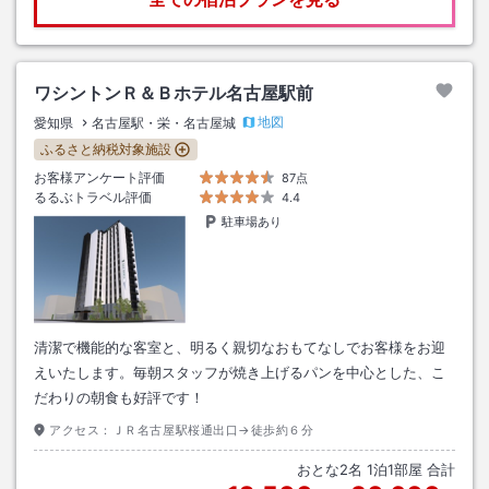
ワシントンＲ＆Ｂホテル名古屋駅前
地図
愛知県
名古屋駅・栄・名古屋城
ふるさと納税対象施設
お客様アンケート評価
87点
るるぶトラベル評価
4.4
駐車場あり
清潔で機能的な客室と、明るく親切なおもてなしでお客様をお迎
えいたします。毎朝スタッフが焼き上げるパンを中心とした、こ
だわりの朝食も好評です！
アクセス：
ＪＲ名古屋駅桜通出口→徒歩約６分
おとな
2
名
1
泊
1
部屋 合計