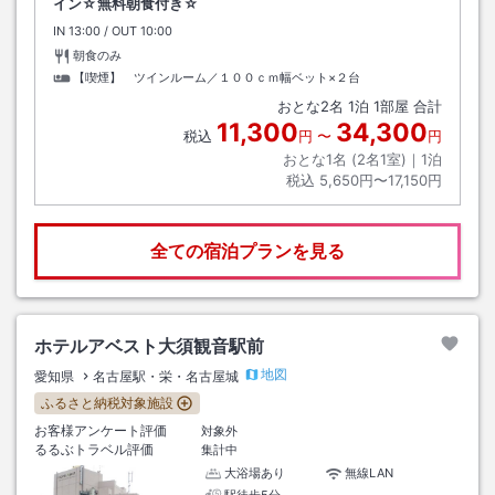
イン☆無料朝食付き☆
IN
チェックイン
13:00
/ OUT
チェックアウト
10:00
朝食のみ
【喫煙】 ツインルーム／１００ｃｍ幅ベット×２台
おとな
2
名
1
泊
1
部屋 合計
11,300
34,300
税込
円
〜
円
おとな1名 (
2
名1室)｜
1
泊
税込
5,650円〜17,150円
全ての宿泊プランを見る
ホテルアベスト大須観音駅前
地図
愛知県
名古屋駅・栄・名古屋城
ふるさと納税対象施設
お客様アンケート評価
対象外
るるぶトラベル評価
集計中
大浴場あり
無線LAN