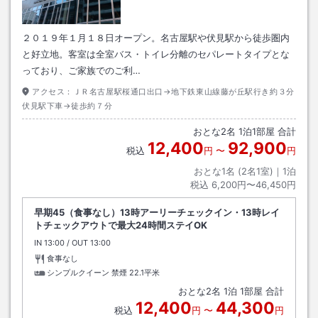
２０１９年１月１８日オープン。名古屋駅や伏見駅から徒歩圏内
と好立地。客室は全室バス・トイレ分離のセパレートタイプとな
っており、ご家族でのご利…
アクセス：
ＪＲ名古屋駅桜通口出口→地下鉄東山線藤が丘駅行き約３分
伏見駅下車→徒歩約７分
おとな
2
名
1
泊
1
部屋 合計
12,400
92,900
税込
円
〜
円
おとな1名 (
2
名1室)｜
1
泊
税込
6,200円〜46,450円
早期45（食事なし）13時アーリーチェックイン・13時レイ
トチェックアウトで最大24時間ステイOK
IN
チェックイン
13:00
/ OUT
チェックアウト
13:00
食事なし
シンプルクイーン 禁煙
22.1平米
おとな
2
名
1
泊
1
部屋 合計
12,400
44,300
税込
円
〜
円