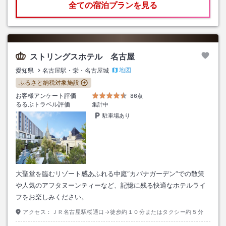
全ての宿泊プランを見る
ストリングスホテル 名古屋
地図
愛知県
名古屋駅・栄・名古屋城
ふるさと納税対象施設
お客様アンケート評価
86点
るるぶトラベル評価
集計中
駐車場あり
大聖堂を臨むリゾート感あふれる中庭“カバナガーデン”での散策
や人気のアフタヌーンティーなど、記憶に残る快適なホテルライ
フをお楽しみください。
アクセス：
ＪＲ名古屋駅桜通口→徒歩約１０分またはタクシー約５分