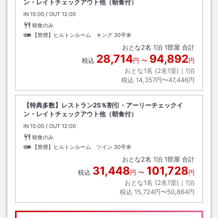
ン・レイトチェックアウト他（朝食付）
IN
チェックイン
15:00
/ OUT
チェックアウト
12:00
朝食のみ
【禁煙】ヒルトンルーム キング
30平米
おとな
2
名
1
泊
1
部屋 合計
28,714
94,892
税込
円
〜
円
おとな1名 (
2
名1室)｜
1
泊
税込
14,357円〜47,446円
【特典多数】レストラン25％割引・アーリーチェックイ
ン・レイトチェックアウト他（朝食付）
IN
チェックイン
15:00
/ OUT
チェックアウト
12:00
朝食のみ
【禁煙】ヒルトンルーム ツイン
30平米
おとな
2
名
1
泊
1
部屋 合計
31,448
101,728
税込
円
〜
円
おとな1名 (
2
名1室)｜
1
泊
税込
15,724円〜50,864円