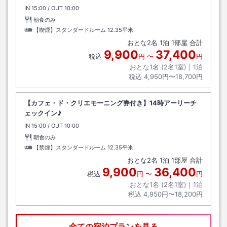
IN
チェックイン
15:00
/ OUT
チェックアウト
10:00
朝食のみ
【喫煙】スタンダードルーム
12.35平米
おとな
2
名
1
泊
1
部屋 合計
9,900
37,400
税込
円
〜
円
おとな1名 (
2
名1室)｜
1
泊
税込
4,950円〜18,700円
【カフェ・ド・クリエモーニング券付き】14時アーリーチ
ェックイン♪
IN
チェックイン
15:00
/ OUT
チェックアウト
10:00
朝食のみ
【禁煙】スタンダードルーム
12.35平米
おとな
2
名
1
泊
1
部屋 合計
9,900
36,400
税込
円
〜
円
おとな1名 (
2
名1室)｜
1
泊
税込
4,950円〜18,200円
全ての宿泊プランを見る