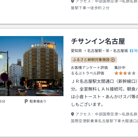
アクセス：
中部国際空港→私鉄名鉄
屋駅下車→徒歩約２分
チサンイン名古屋
地
愛知県
名古屋駅・栄・名古屋城
ふるさと納税対象施設
お客様アンケート評価
集計中
るるぶトラベル評価
ＪＲ名古屋駅太閤通口（新幹線口
分。全室無料ＬＡＮ接続可。朝食
は小倉トースト・あんかけスパ等
5分
駐車場あり
しもございます。
アクセス：
中部国際空港～私鉄名鉄
国際空港駅乗車名古屋駅下車大閣通口
（約４分）