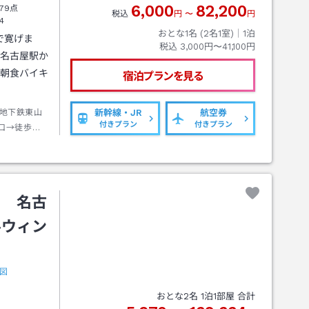
6,000
82,200
79点
税込
円
〜
円
4
おとな1名 (
2
名1室)｜
1
泊
で寛げま
税込
3,000円〜41,100円
、名古屋駅か
の朝食バイキ
宿泊プランを見る
地下鉄東山
新幹線・JR
航空券
付きプラン
付きプラン
口→徒歩約
Ｌ 名古
ルウィン
図
おとな
2
名
1
泊
1
部屋 合計