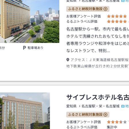
地
愛知県
名古屋駅・栄・名古屋城
ふるさと納税対象施設
お客様アンケート評価
るるぶトラベル評価
名古屋駅から一駅。市内で最も長
ホテルで洗練されたおもてなしを
者専用ラウンジや和洋中をはじめ
5分
駐車場あり
なレストランで、特別…
アクセス：
ＪＲ東海道線名古屋駅桜
地下鉄東山線藤が丘行き約２分伏見駅
９、１０出口→徒歩約２分
サイプレスホテル名
地
愛知県
名古屋駅・栄・名古屋城
ふるさと納税対象施設
お客様アンケート評価
るるぶトラベル評価
集計中