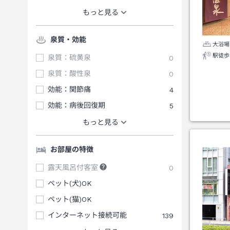
もっと見る
泉質・効能
大浴場
駅徒歩
泉質：硫黄泉
0
泉質：酸性泉
0
効能：関節痛
4
効能：病後回復期
5
もっと見る
お部屋の特徴
露天風呂付客室
0
ペット(犬)OK
ペット(猫)OK
インターネット接続可能
139