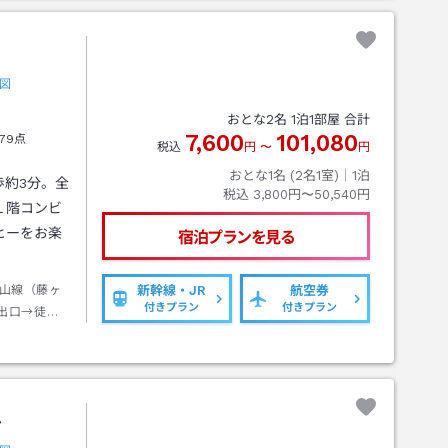
図
おとな
2
名
1
泊
1
部屋 合計
7,600
101,080
79点
税込
円
〜
円
おとな1名 (
2
名1室)｜
1
泊
歩約3分。全
税込
3,800円〜50,540円
１階コンビ
ヒーをお楽
宿泊プランを見る
山線（藤ヶ
新幹線・JR
航空券
付きプラン
付きプラン
出口→徒歩
ル