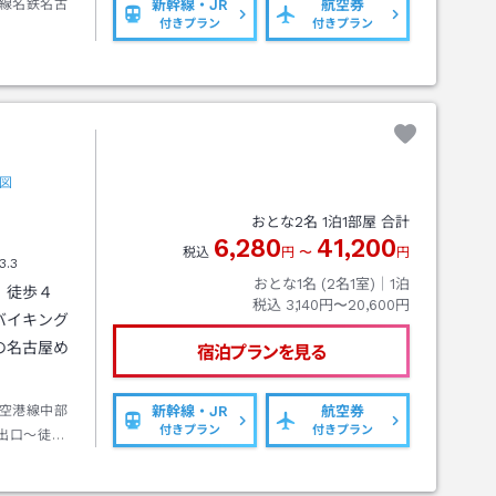
線名鉄名古
新幹線・JR
航空券
付きプラン
付きプラン
図
おとな
2
名
1
泊
1
部屋 合計
6,280
41,200
税込
円
〜
円
3.3
おとな1名 (
2
名1室)｜
1
泊
）徒歩４
税込
3,140円〜20,600円
バイキング
の名古屋め
宿泊プランを見る
空港線中部
新幹線・JR
航空券
付きプラン
付きプラン
出口～徒歩