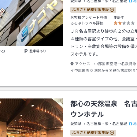
地
愛知県
名古屋駅・栄・名古屋城
ふるさと納税対象施設
お客様アンケート評価
集計中
るるぶトラベル評価
ＪＲ名古屋駅より徒歩約２分の立
４種類の客室タイプの他、会議室
トラン・座敷宴会場等の設備を備
5分
駐車場あり
スホテルです。
アクセス：
中部国際空港→名鉄特急
イ中部国際空港駅から名鉄名古屋駅ま
で最速２８分
都心の天然温泉 名
ウンホテル
地
愛知県
名古屋駅・栄・名古屋城
ふるさと納税対象施設