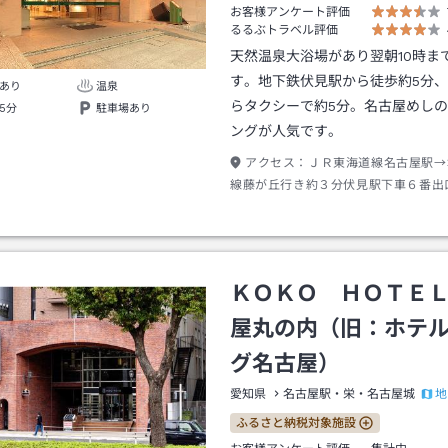
お客様アンケート評価
るるぶトラベル評価
天然温泉大浴場があり翌朝10時ま
す。地下鉄伏見駅から徒歩約5分
あり
温泉
らタクシーで約5分。名古屋めし
5分
駐車場あり
ングが人気です。
アクセス：
ＪＲ東海道線名古屋駅→
線藤が丘行き約３分伏見駅下車６番出
５分
ＫＯＫＯ ＨＯＴＥ
屋丸の内（旧：ホテ
グ名古屋）
地
愛知県
名古屋駅・栄・名古屋城
ふるさと納税対象施設