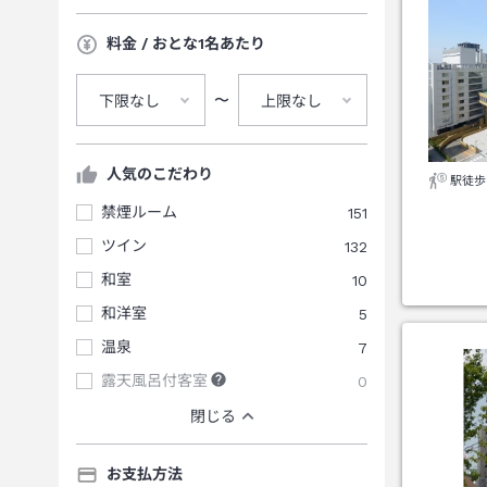
料金 / おとな1名あたり
〜
下限なし
上限なし
人気のこだわり
駅徒歩
禁煙ルーム
151
ツイン
132
和室
10
和洋室
5
温泉
7
露天風呂付客室
0
閉じる
お支払方法