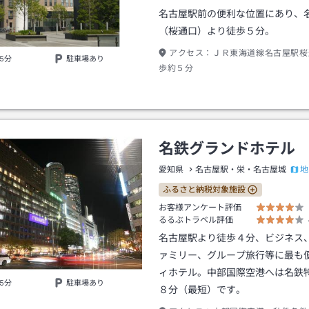
名古屋駅前の便利な位置にあり、
（桜通口）より徒歩５分。
アクセス：
ＪＲ東海道線名古屋駅桜
5分
駐車場あり
歩約５分
名鉄グランドホテル
地
愛知県
名古屋駅・栄・名古屋城
ふるさと納税対象施設
お客様アンケート評価
るるぶトラベル評価
名古屋駅より徒歩４分、ビジネス
ァミリー、グループ旅行等に最も
ィホテル。中部国際空港へは名鉄
5分
駐車場あり
８分（最短）です。