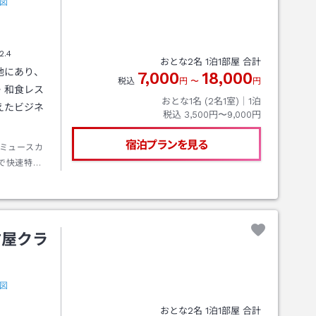
図
2.4
おとな
2
名
1
泊
1
部屋 合計
地にあり、
7,000
18,000
税込
円
〜
円
・和食レス
おとな1名 (
2
名1室)｜
1
泊
えたビジネ
税込
3,500円〜9,000円
宿泊プランを見る
ミュースカ
で快速特急
古屋クラ
図
おとな
2
名
1
泊
1
部屋 合計