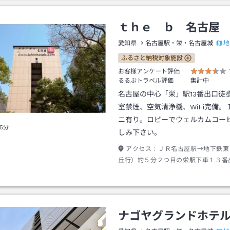
ｔｈｅ ｂ 名古屋
地
愛知県
名古屋駅・栄・名古屋城
ふるさと納税対象施設
お客様アンケート評価
るるぶトラベル評価
集計中
名古屋の中心「栄」駅13番出口徒
室禁煙、空気清浄機、WiFi完備。
ニ有り。ロビーでウェルカムコー
5分
しみ下さい。
アクセス：
ＪＲ名古屋駅→地下鉄東
丘行）約５分２つ目の栄駅下車１３番
約５分
ナゴヤグランドホテ