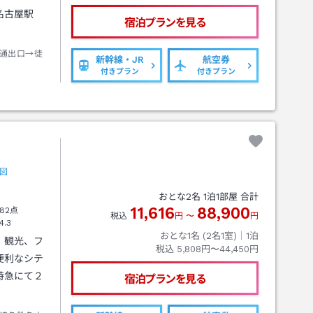
名古屋駅
宿泊プランを見る
通出口→徒
新幹線・JR
航空券
付きプラン
付きプラン
図
おとな
2
名
1
泊
1
部屋 合計
11,616
88,900
82点
税込
円
〜
円
4.3
おとな1名 (
2
名1室)｜
1
泊
、観光、フ
税込
5,808円〜44,450円
便利なシテ
特急にて２
宿泊プランを見る