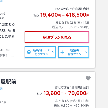
図
おとな
2
名
1
泊
1
部屋 合計
19,400
418,500
91点
税込
円
〜
円
4.6
おとな1名 (
2
名1室)｜
1
泊
い歴史ある
税込
9,700円〜209,250円
体験。宿泊
とした多彩
宿泊プランを見る
通口出口→
新幹線・JR
航空券
付きプラン
付きプラン
下車８、
古屋駅前
おとな
2
名
1
泊
1
部屋 合計
図
13,600
70,600
税込
円
〜
円
おとな1名 (
2
名1室)｜
1
泊
76点
税込
6,800円〜35,300円