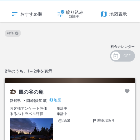
絞り込み
おすすめ順
地図表示
(選択中)
refa
この絞り込み条件を解除
料金カレンダー
2
件のうち、
1～2
件を表示
風の谷の庵
地図
愛知県
岡崎(愛知県)
お客様アンケート評価
集計中
るるぶトラベル評価
集計中
温泉
駐車場あり