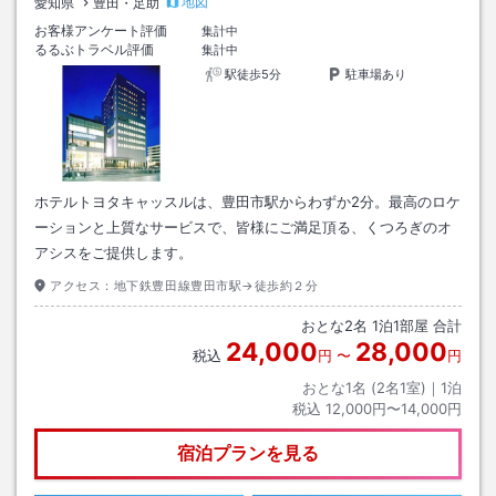
地図
愛知県
豊田・足助
お客様アンケート評価
集計中
るるぶトラベル評価
集計中
駅徒歩5分
駐車場あり
ホテルトヨタキャッスルは、豊田市駅からわずか2分。最高のロケ
ーションと上質なサービスで、皆様にご満足頂る、くつろぎのオ
アシスをご提供します。
アクセス：
地下鉄豊田線豊田市駅→徒歩約２分
おとな
2
名
1
泊
1
部屋 合計
24,000
28,000
税込
円
〜
円
おとな1名 (
2
名1室)｜
1
泊
税込
12,000円〜14,000円
宿泊プランを見る