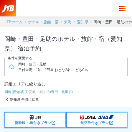
JTBホーム
ホテル・旅館・宿
東海
愛知県
岡崎・豊田・足助のホ
岡崎・豊田・足助のホテル・旅館・宿（愛知
県） 宿泊予約
条件を変更する
岡崎・豊田・足助
日付未定 - 1泊｜1部屋 おとな2名,こども0名
詳細エリアに絞り込む
岡崎(愛知県)
(
1
)
安城・刈谷
(
0
)
豊田・足助
(
1
)
愛知県 全域に戻る
新幹線・JR付きプラン
航空券付きプラン