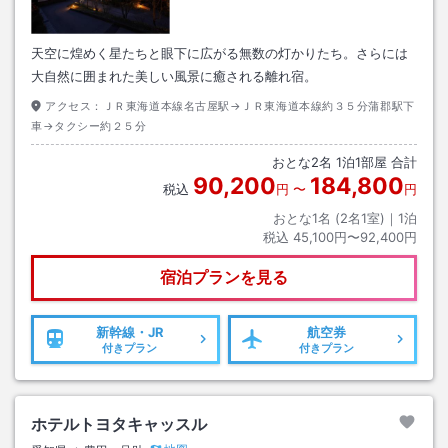
天空に煌めく星たちと眼下に広がる無数の灯かりたち。さらには
大自然に囲まれた美しい風景に癒される離れ宿。
アクセス：
ＪＲ東海道本線名古屋駅→ＪＲ東海道本線約３５分蒲郡駅下
車→タクシー約２５分
おとな
2
名
1
泊
1
部屋 合計
90,200
184,800
税込
円
〜
円
おとな1名 (
2
名1室)｜
1
泊
税込
45,100円〜92,400円
宿泊プランを見る
新幹線・JR
航空券
付きプラン
付きプラン
ホテルトヨタキャッスル