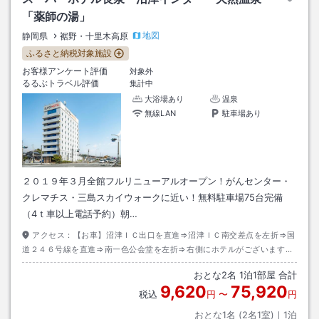
「薬師の湯」
地図
静岡県
裾野・十里木高原
ふるさと納税対象施設
お客様アンケート評価
対象外
るるぶトラベル評価
集計中
大浴場あり
温泉
無線LAN
駐車場あり
２０１９年３月全館フルリニューアルオープン！がんセンター・
クレマチス・三島スカイウォークに近い！無料駐車場75台完備
（4ｔ車以上電話予約）朝…
アクセス：
【お車】沼津ＩＣ出口を直進⇒沼津ＩＣ南交差点を左折⇒国
道２４６号線を直進⇒南一色公会堂を左折⇒右側にホテルがございます。
【電車】ＪＲ長泉なめり駅下車。タクシー約３分、徒歩約１２分。
おとな
2
名
1
泊
1
部屋 合計
9,620
75,920
税込
円
〜
円
おとな1名 (
2
名1室)｜
1
泊