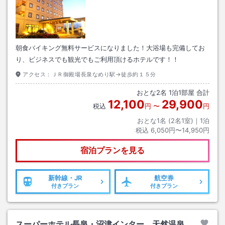
朝食バイキング無料サービスになりました！大浴場も完備してお
り、ビジネスでも観光でもご利用頂けるホテルです！！
アクセス：
ＪＲ御殿場長泉なめり駅→徒歩約１５分
おとな
2
名
1
泊
1
部屋 合計
12,100
29,900
税込
円
〜
円
おとな1名 (
2
名1室)｜
1
泊
税込
6,050円〜14,950円
宿泊プランを見る
新幹線・JR
航空券
付きプラン
付きプラン
スーパーホテル長泉・沼津インター 天然温泉