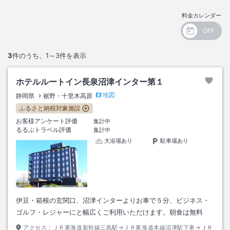
料金カレンダー
3
件のうち、
1～3
件を表示
ホテルルートイン長泉沼津インター第１
地図
静岡県
裾野・十里木高原
ふるさと納税対象施設
お客様アンケート評価
集計中
るるぶトラベル評価
集計中
大浴場あり
駐車場あり
伊豆・箱根の玄関口、沼津インターよりお車で５分、ビジネス・
ゴルフ・レジャーにと幅広くご利用いただけます。朝食は無料
アクセス：
ＪＲ東海道新幹線三島駅→ＪＲ東海道本線沼津駅下車→ＪＲ