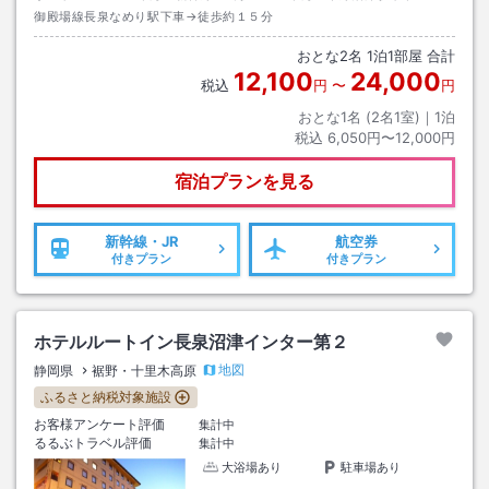
御殿場線長泉なめり駅下車→徒歩約１５分
おとな
2
名
1
泊
1
部屋 合計
12,100
24,000
税込
円
〜
円
おとな1名 (
2
名1室)｜
1
泊
税込
6,050円〜12,000円
宿泊プランを見る
新幹線・JR
航空券
付きプラン
付きプラン
ホテルルートイン長泉沼津インター第２
地図
静岡県
裾野・十里木高原
ふるさと納税対象施設
お客様アンケート評価
集計中
るるぶトラベル評価
集計中
大浴場あり
駐車場あり