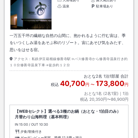
温泉
駐車場あり
一万五千坪の繊細な自然の山間に、抱かれるように佇む宙は、季
をいつくしみ湯をあそぶ和のリゾート。宙にあそび気をみたす、
思いをはせる宿。
アクセス：
私鉄伊豆箱根線修善寺駅→バス修善寺から修善寺温泉行き約
１０分修善寺温泉下車→徒歩約１２分
おとな
2
名
1
泊
1
部屋 合計
40,700
173,800
税込
円
〜
円
おとな1名 (
2
名1室)｜
1
泊
税込
20,350円〜86,900円
【WEBセレクト】選べる3種のお鍋（おとな・1泊目のみ）
月替わり山海料理（基本料理）
IN
チェックイン
15:00
/ OUT
チェックアウト
10:30
夕食/朝食付き
ガーデンビュー和室 禁煙
12.5畳＋踏込