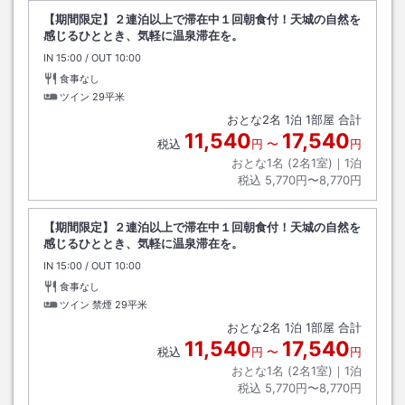
【期間限定】２連泊以上で滞在中１回朝食付！天城の自然を
感じるひととき、気軽に温泉滞在を。
IN
チェックイン
15:00
/ OUT
チェックアウト
10:00
食事なし
ツイン
29平米
おとな
2
名
1
泊
1
部屋 合計
11,540
17,540
税込
円
〜
円
おとな1名 (
2
名1室)｜
1
泊
税込
5,770円〜8,770円
【期間限定】２連泊以上で滞在中１回朝食付！天城の自然を
感じるひととき、気軽に温泉滞在を。
IN
チェックイン
15:00
/ OUT
チェックアウト
10:00
食事なし
ツイン 禁煙
29平米
おとな
2
名
1
泊
1
部屋 合計
11,540
17,540
税込
円
〜
円
おとな1名 (
2
名1室)｜
1
泊
税込
5,770円〜8,770円