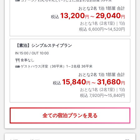
コテージ／わんちゃんといっしょに泊まれるお部屋
53平米
おとな
2
名
1
泊
1
部屋 合計
13,200
29,040
税込
円
〜
円
おとな1名 (
2
名1室)｜
1
泊
税込
6,600円〜14,520円
【素泊】シンプルステイプラン
IN
チェックイン
15:00
/ OUT
チェックアウト
10:00
食事なし
ゲストハウス洋室（36平米）1～2名様
36平米
おとな
2
名
1
泊
1
部屋 合計
15,840
31,680
税込
円
〜
円
おとな1名 (
2
名1室)｜
1
泊
税込
7,920円〜15,840円
全ての宿泊プランを見る