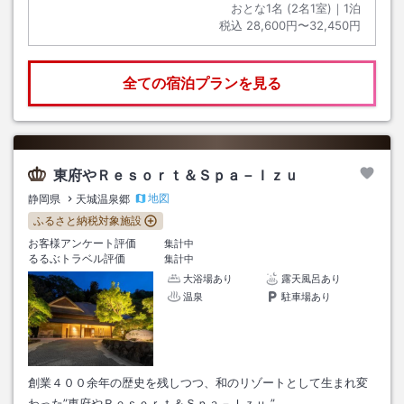
おとな1名 (
2
名1室)｜
1
泊
税込
28,600円〜32,450円
全ての宿泊プランを見る
東府やＲｅｓｏｒｔ＆Ｓｐａ－Ｉｚｕ
地図
静岡県
天城温泉郷
ふるさと納税対象施設
お客様アンケート評価
集計中
るるぶトラベル評価
集計中
大浴場あり
露天風呂あり
温泉
駐車場あり
創業４００余年の歴史を残しつつ、和のリゾートとして生まれ変
わった”東府やＲｅｓｏｒｔ＆Ｓｐａ－Ｉｚｕ ”