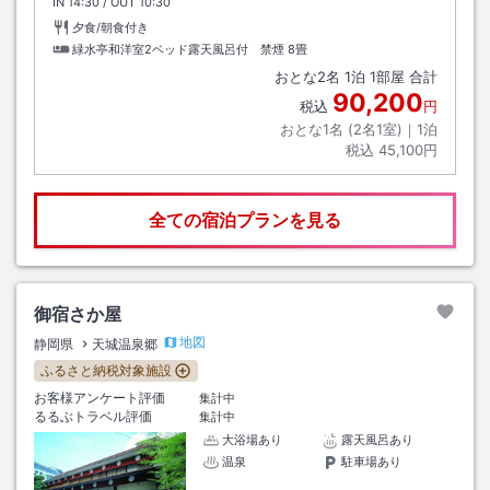
IN
チェックイン
14:30
/ OUT
チェックアウト
10:30
夕食/朝食付き
緑水亭和洋室2ベッド露天風呂付 禁煙
8畳
おとな
2
名
1
泊
1
部屋 合計
90,200
税込
円
おとな1名 (
2
名1室)｜
1
泊
税込
45,100円
全ての宿泊プランを見る
御宿さか屋
地図
静岡県
天城温泉郷
ふるさと納税対象施設
お客様アンケート評価
集計中
るるぶトラベル評価
集計中
大浴場あり
露天風呂あり
温泉
駐車場あり