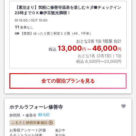
【素泊まり】気軽に修善寺温泉を楽しむ☆彡■チェックイン
23時までＯＫ■伊豆観光満喫！
IN
チェックイン
15:00
/ OUT
チェックアウト
10:00
食事なし
【禁煙】ゆったり寛ぐ和室１２畳（44．1平米）
おとな
2
名
1
泊
1
部屋 合計
13,000
46,000
税込
円
〜
円
おとな1名 (
2
名1室)｜
1
泊
税込
6,500円〜23,000円
全ての宿泊プランを見る
ホテルラフォーレ修善寺
地図
静岡県
修善寺
ふるさと納税対象施設
お客様アンケート評価
集計中
るるぶトラベル評価
集計中