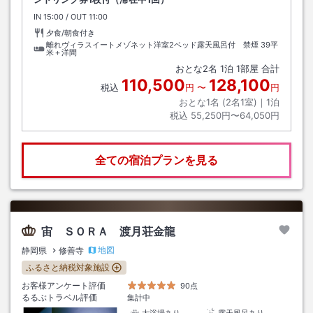
IN
チェックイン
15:00
/ OUT
チェックアウト
11:00
夕食/朝食付き
離れヴィラスイートメゾネット洋室2ベッド露天風呂付 禁煙
39平
米＋洋間
おとな
2
名
1
泊
1
部屋 合計
110,500
128,100
税込
円
〜
円
おとな1名 (
2
名1室)｜
1
泊
税込
55,250円〜64,050円
全ての宿泊プランを見る
宙 ＳＯＲＡ 渡月荘金龍
地図
静岡県
修善寺
ふるさと納税対象施設
お客様アンケート評価
90点
るるぶトラベル評価
集計中
大浴場あり
露天風呂あり