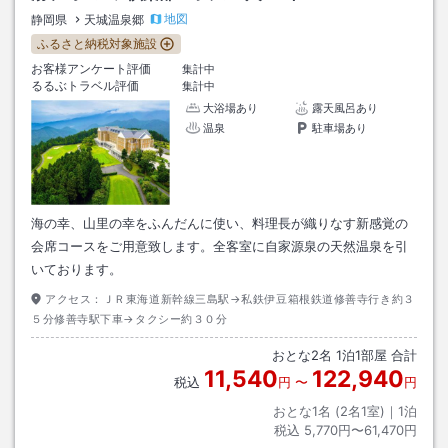
地図
静岡県
天城温泉郷
ふるさと納税対象施設
お客様アンケート評価
集計中
るるぶトラベル評価
集計中
大浴場あり
露天風呂あり
温泉
駐車場あり
海の幸、山里の幸をふんだんに使い、料理長が織りなす新感覚の
会席コースをご用意致します。全客室に自家源泉の天然温泉を引
いております。
アクセス：
ＪＲ東海道新幹線三島駅→私鉄伊豆箱根鉄道修善寺行き約３
５分修善寺駅下車→タクシー約３０分
おとな
2
名
1
泊
1
部屋 合計
11,540
122,940
税込
円
〜
円
おとな1名 (
2
名1室)｜
1
泊
税込
5,770円〜61,470円