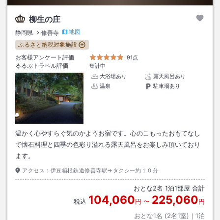
柳生の庄
地図
静岡県
修善寺
ふるさと納税対象施設
お客様アンケート評価
91点
るるぶトラベル評価
集計中
大浴場あり
露天風呂あり
温泉
駐車場あり
温かく心やすらぐ気のかようお宿です。心のこもったおもてなし
で懐石料理と四季の色彩り溢れる露天風呂をお楽しみ頂いており
ます。
アクセス：
伊豆箱根鉄道修善寺駅→タクシー約１０分
おとな
2
名
1
泊
1
部屋 合計
104,060
225,060
税込
円
〜
円
おとな1名 (
2
名1室)｜
1
泊