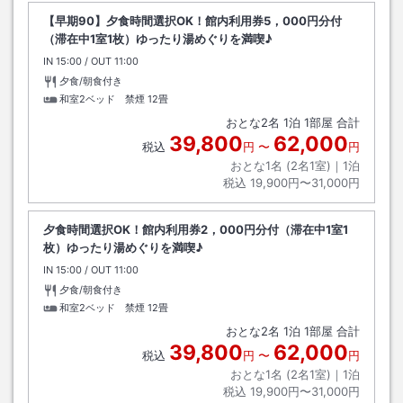
【早期90】夕食時間選択OK！館内利用券5，000円分付
（滞在中1室1枚）ゆったり湯めぐりを満喫♪
IN
チェックイン
15:00
/ OUT
チェックアウト
11:00
夕食/朝食付き
和室2ベッド 禁煙
12畳
おとな
2
名
1
泊
1
部屋 合計
39,800
62,000
税込
円
〜
円
おとな1名 (
2
名1室)｜
1
泊
税込
19,900円〜31,000円
夕食時間選択OK！館内利用券2，000円分付（滞在中1室1
枚）ゆったり湯めぐりを満喫♪
IN
チェックイン
15:00
/ OUT
チェックアウト
11:00
夕食/朝食付き
和室2ベッド 禁煙
12畳
おとな
2
名
1
泊
1
部屋 合計
39,800
62,000
税込
円
〜
円
おとな1名 (
2
名1室)｜
1
泊
税込
19,900円〜31,000円