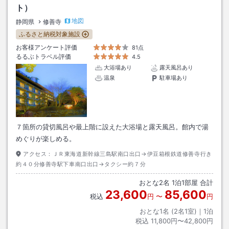
ト）
地図
静岡県
修善寺
ふるさと納税対象施設
お客様アンケート評価
81点
るるぶトラベル評価
4.5
大浴場あり
露天風呂あり
温泉
駐車場あり
７箇所の貸切風呂や最上階に設えた大浴場と露天風呂。館内で湯
めぐりが楽しめる。
アクセス：
ＪＲ東海道新幹線三島駅南口出口→伊豆箱根鉄道修善寺行き
約４０分修善寺駅下車南口出口→タクシー約７分
おとな
2
名
1
泊
1
部屋 合計
23,600
85,600
税込
円
〜
円
おとな1名 (
2
名1室)｜
1
泊
税込
11,800円〜42,800円