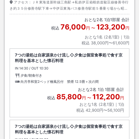
アクセス：
ＪＲ東海道新幹線三島駅→私鉄伊豆箱根鉄道駿豆線修善寺行
き約３５分修善寺駅下車→中伊豆東海バス修善寺駅前５番乗り場から昭和
の森・河津行き約２５分嵯峨沢温泉下車→徒歩約１分
おとな
2
名
1
泊
1
部屋 合計
76,000
123,200
税込
円
〜
円
おとな1名 (
2
名1室)｜
1
泊
税込
38,000円〜61,600円
7つの湯処は自家源泉かけ流し◇夕食は個室食事処で食す京
料理を基本とした懐石料理
IN
チェックイン
14:30
/ OUT
チェックアウト
10:30
夕食/朝食付き
向月亭和室2ベッド檜風呂付 禁煙
12.5畳＋次の間
おとな
2
名
1
泊
1
部屋 合計
85,800
112,200
税込
円
〜
円
おとな1名 (
2
名1室)｜
1
泊
税込
42,900円〜56,100円
7つの湯処は自家源泉かけ流し◇夕食は個室食事処で食す京
料理を基本とした懐石料理