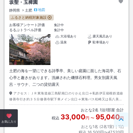
坂聖・玉樟園
地図
静岡県
土肥
ふるさと納税対象施設
お客様アンケート評価
集計中
るるぶトラベル評価
集計中
大浴場あり
露天風呂あり
温泉
駐車場あり
土肥の海を一望にできる詩季亭、美しい庭園に面した海花亭、石
心亭と趣きがあります。洗練された磯懐石料理。男女別露天風
呂・サウナ、二つの貸切露天
アクセス：
ＪＲ東海道線三島駅南口のりかえ出口→私鉄伊豆箱根鉄道線
修善寺行き約３５分修善寺駅下車メイン出口→東海バス松崎又は長八美術
館行き約５０分中浜バス停下車→徒歩約２分
おとな
2
名
1
泊
1
部屋 合計
33,000
95,040
税込
円
〜
円
ペー
お気に入り
おとな1名 (
2
名1室)｜
1
泊
税込
16,500円〜47,520円