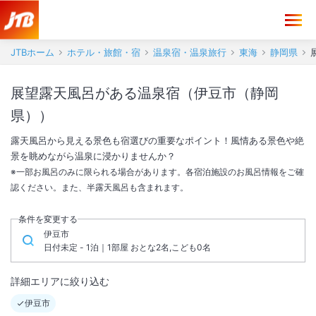
JTBホーム
ホテル・旅館・宿
温泉宿・温泉旅行
東海
静岡県
展望露天風呂がある温泉宿（伊豆市（静岡
県））
露天風呂から見える景色も宿選びの重要なポイント！風情ある景色や絶
景を眺めながら温泉に浸かりませんか？
※一部お風呂のみに限られる場合があります。各宿泊施設のお風呂情報をご確
認ください。また、半露天風呂も含まれます。
条件を変更する
伊豆市
日付未定 - 1泊｜1部屋 おとな2名,こども0名
詳細エリアに絞り込む
伊豆市