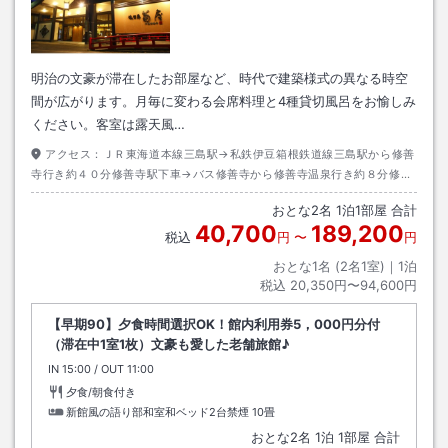
明治の文豪が滞在したお部屋など、時代で建築様式の異なる時空
間が広がります。月毎に変わる会席料理と4種貸切風呂をお愉しみ
ください。客室は露天風…
アクセス：
ＪＲ東海道本線三島駅→私鉄伊豆箱根鉄道線三島駅から修善
寺行き約４０分修善寺駅下車→バス修善寺から修善寺温泉行き約８分修善
寺温泉下車→徒歩約１分
おとな
2
名
1
泊
1
部屋 合計
40,700
189,200
税込
円
〜
円
おとな1名 (
2
名1室)｜
1
泊
税込
20,350円〜94,600円
【早期90】夕食時間選択OK！館内利用券5，000円分付
（滞在中1室1枚）文豪も愛した老舗旅館♪
IN
チェックイン
15:00
/ OUT
チェックアウト
11:00
夕食/朝食付き
新館風の語り部和室和ベッド2台禁煙
10畳
おとな
2
名
1
泊
1
部屋 合計