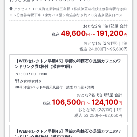
アクセス：
ＪＲ東海道新幹線三島駅→私鉄伊豆箱根鉄道修善寺駅行き約
３５分修善寺駅下車→東海バス湯ヶ島温泉行き約２０分吉奈温泉口バス停
下車→徒歩約１５分
おとな
2
名
1
泊
1
部屋 合計
49,600
191,200
税込
円
〜
円
おとな1名 (
2
名1室)｜
1
泊
税込
24,800円〜95,600円
【WEBセレクト／早期45】季節の和懐石◇足湯カフェのワ
ンドリンク券1枚付（滞在中1回）
IN
チェックイン
15:00
/ OUT
チェックアウト
11:00
夕食/朝食付き
和洋室2ベッド半露天風呂付 禁煙
12.5畳＋洋間
おとな
2
名
1
泊
1
部屋 合計
106,500
124,100
税込
円
〜
円
おとな1名 (
2
名1室)｜
1
泊
税込
53,250円〜62,050円
【WEBセレクト／早期45】季節の和懐石◇足湯カフェのワ
ンドリンク券1枚付（滞在中1回）