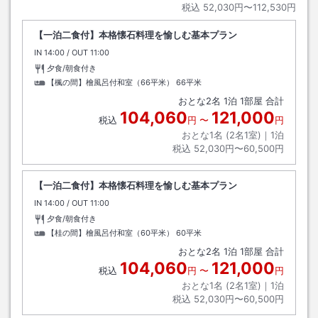
税込
52,030円〜112,530円
【一泊二食付】本格懐石料理を愉しむ基本プラン
IN
チェックイン
14:00
/ OUT
チェックアウト
11:00
夕食/朝食付き
【楓の間】檜風呂付和室（66平米）
66平米
おとな
2
名
1
泊
1
部屋 合計
104,060
121,000
税込
円
〜
円
おとな1名 (
2
名1室)｜
1
泊
税込
52,030円〜60,500円
【一泊二食付】本格懐石料理を愉しむ基本プラン
IN
チェックイン
14:00
/ OUT
チェックアウト
11:00
夕食/朝食付き
【桂の間】檜風呂付和室（60平米）
60平米
おとな
2
名
1
泊
1
部屋 合計
104,060
121,000
税込
円
〜
円
おとな1名 (
2
名1室)｜
1
泊
税込
52,030円〜60,500円