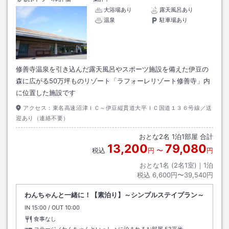
大浴場あり
露天風呂あり
温泉
駐車場あり
修善寺温泉を引き込んだ露天風呂やスポーツ施設を備えた伊豆の
森に広がる50万坪ものリゾート「ラフォーレリゾート修善寺」内
に位置した施設です
アクセス：
東名高速沼津ＩＣ～伊豆縦貫道大平ＩＣ国道１３６号線／送
迎あり（連絡不要）
おとな
2
名
1
泊
1
部屋 合計
13,200
79,080
税込
円
〜
円
おとな1名 (
2
名1室)｜
1
泊
税込
6,600円〜39,540円
わんちゃんと一緒に！【素泊り】～シンプルステイプラン～
IN
チェックイン
15:00
/ OUT
チェックアウト
10:00
食事なし