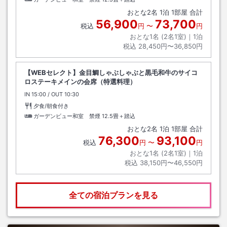
おとな
2
名
1
泊
1
部屋 合計
56,900
73,700
税込
円
〜
円
おとな1名 (
2
名1室)｜
1
泊
税込
28,450円〜36,850円
【WEBセレクト】金目鯛しゃぶしゃぶと黒毛和牛のサイコ
ロステーキメインの会席（特選料理）
IN
チェックイン
15:00
/ OUT
チェックアウト
10:30
夕食/朝食付き
ガーデンビュー和室 禁煙
12.5畳＋踏込
おとな
2
名
1
泊
1
部屋 合計
76,300
93,100
税込
円
〜
円
おとな1名 (
2
名1室)｜
1
泊
税込
38,150円〜46,550円
全ての宿泊プランを見る