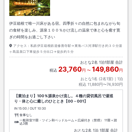
伊豆箱根で唯一川床がある宿。四季折々の自然に包まれながら旬
の食材を楽しみ、源泉１００％かけ流しの温泉で体と心を癒す寛
ぎの時間をお過ごし下さい
アクセス：
私鉄伊豆箱根鉄道修善寺駅→東海バス河津駅行き約３０分湯
ヶ島温泉口下車徒歩５分出口→徒歩約５分
おとな
2
名
1
泊
1
部屋 合計
23,760
149,860
税込
円
〜
円
おとな1名 (
2
名1室)｜
1
泊
税込
11,880円〜74,930円
【素泊まり】100％源泉かけ流し。４種の貸切風呂で湯巡
り・体と心に癒しのひととき【00－001】
IN
チェックイン
15:00
/ OUT
チェックアウト
10:30
食事なし
一般和室11畳・ツイン和ベッドルーム＋広縁付き（禁煙）
11畳＋踏
込3畳
おとな
2
名
1
泊
1
部屋 合計