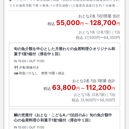
３５分修善寺駅下車→東海バス伊豆箱根バス修善寺温泉行き約７分修善寺
温泉下車→徒歩約５分またはタクシー約７分
おとな
2
名
1
泊
1
部屋 合計
55,000
128,700
税込
円
〜
円
おとな1名 (
2
名1室)｜
1
泊
税込
27,500円〜64,350円
旬の魚介類を中心とした月替わりの会席料理◇オリジナル和
菓子1室1箱付（滞在中１回）
IN
チェックイン
15:00
/ OUT
チェックアウト
11:00
夕食/朝食付き
和室バスなし 禁煙
10畳＋踏込
おとな
2
名
1
泊
1
部屋 合計
63,800
112,200
税込
円
〜
円
おとな1名 (
2
名1室)｜
1
泊
税込
31,900円〜56,100円
鯛の兜煮付（おとな・こどもA／1泊目のみ）旬の魚介類中
心の会席料理◇和菓子1室1箱付（滞在中１回）
IN
チェックイン
15:00
/ OUT
チェックアウト
11:00