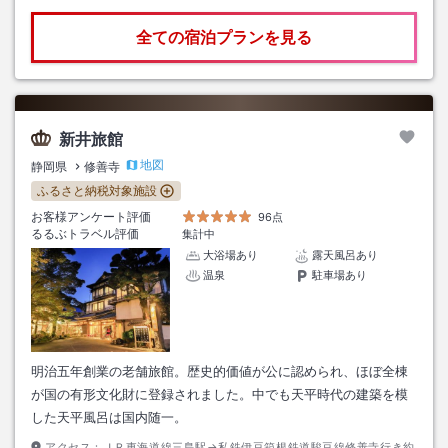
全ての宿泊プランを見る
新井旅館
地図
静岡県
修善寺
ふるさと納税対象施設
お客様アンケート評価
96点
るるぶトラベル評価
集計中
大浴場あり
露天風呂あり
温泉
駐車場あり
明治五年創業の老舗旅館。歴史的価値が公に認められ、ほぼ全棟
が国の有形文化財に登録されました。中でも天平時代の建築を模
した天平風呂は国内随一。
アクセス：
ＪＲ東海道線三島駅→私鉄伊豆箱根鉄道駿豆線修善寺行き約