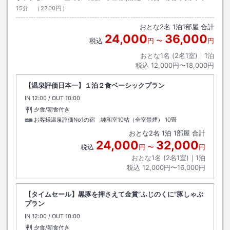
15分 （2200円）
おとな
2
名
1
泊
1
部屋 合計
24,000
36,000
税込
円
〜
円
おとな1名 (
2
名1室)｜
1
泊
税込
12,000円〜18,000円
【温泉評価日本一】１泊２食ベーシックプラン
IN
チェックイン
12:00
/ OUT
チェックアウト
10:00
夕食/朝食付き
お客様温泉評価No1の宿 純和室10帖（全室禁煙）
10畳
おとな
2
名
1
泊
1
部屋 合計
24,000
32,000
税込
円
〜
円
おとな1名 (
2
名1室)｜
1
泊
税込
12,000円〜16,000円
【タイムセール】黒豚を押さえて金賞”ふじのくに”豚しゃぶ
プラン
IN
チェックイン
12:00
/ OUT
チェックアウト
10:00
夕食/朝食付き