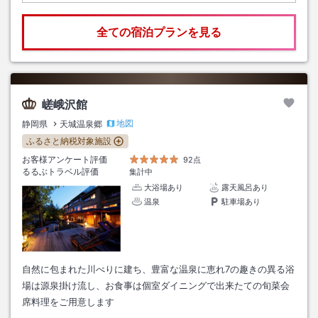
全ての宿泊プランを見る
嵯峨沢館
地図
静岡県
天城温泉郷
ふるさと納税対象施設
お客様アンケート評価
92点
るるぶトラベル評価
集計中
大浴場あり
露天風呂あり
温泉
駐車場あり
自然に包まれた川べりに建ち、豊富な温泉に恵れ7の趣きの異る浴
場は源泉掛け流し、お食事は個室ダイニングで出来たての旬菜会
席料理をご用意します