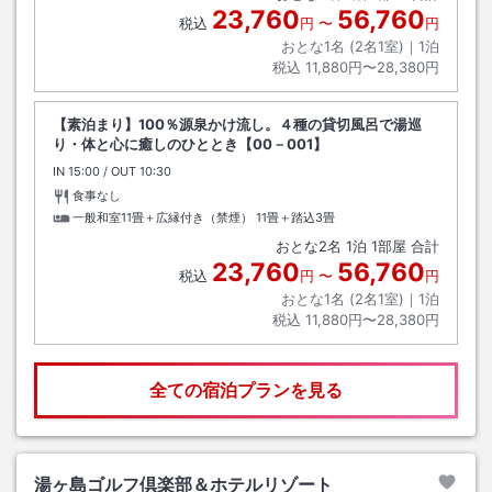
23,760
56,760
税込
円
〜
円
おとな1名 (
2
名1室)｜
1
泊
税込
11,880円〜28,380円
【素泊まり】100％源泉かけ流し。４種の貸切風呂で湯巡
り・体と心に癒しのひととき【00－001】
IN
チェックイン
15:00
/ OUT
チェックアウト
10:30
食事なし
一般和室11畳＋広縁付き（禁煙）
11畳＋踏込3畳
おとな
2
名
1
泊
1
部屋 合計
23,760
56,760
税込
円
〜
円
おとな1名 (
2
名1室)｜
1
泊
税込
11,880円〜28,380円
全ての宿泊プランを見る
湯ヶ島ゴルフ倶楽部＆ホテルリゾート