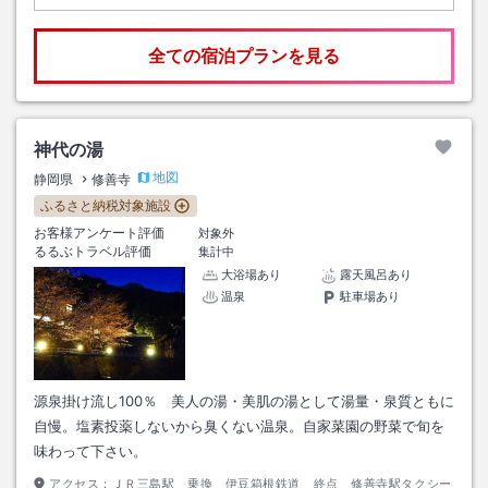
全ての宿泊プランを見る
神代の湯
地図
静岡県
修善寺
ふるさと納税対象施設
お客様アンケート評価
対象外
るるぶトラベル評価
集計中
大浴場あり
露天風呂あり
温泉
駐車場あり
源泉掛け流し100％ 美人の湯・美肌の湯として湯量・泉質ともに
自慢。塩素投薬しないから臭くない温泉。自家菜園の野菜で旬を
味わって下さい。
アクセス：
ＪＲ三島駅 乗換 伊豆箱根鉄道 終点 修善寺駅タクシー