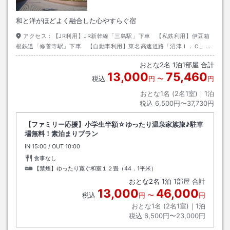
和と洋がほどよく融合した心やすらぐ宿
アクセス：
【JR利用】JR新幹線「三島駅」下車 【私鉄利用】伊豆箱
根鉄道「修善寺駅」下車 【自動車利用】東名高速道路「沼津Ｉ．Ｃ」よ
り国道１３６号線へ
おとな
2
名
1
泊
1
部屋 合計
13,000
75,460
税込
円
〜
円
おとな1名 (
2
名1室)｜
1
泊
税込
6,500円〜37,730円
【ファミリー応援】小学生半額☆ゆったり温泉家族旅♪駐車
場無料！素泊まりプラン
IN
チェックイン
15:00
/ OUT
チェックアウト
10:00
食事なし
【禁煙】ゆったり寛ぐ和室１２畳（44．1平米）
おとな
2
名
1
泊
1
部屋 合計
13,000
46,000
税込
円
〜
円
おとな1名 (
2
名1室)｜
1
泊
税込
6,500円〜23,000円