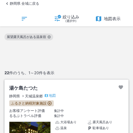
静岡県 全域に戻る
絞り込み
地図表示
(選択中)
展望露天風呂がある温泉宿
この絞り込み条件を解除
22
件のうち、
1～20
件を表示
湯ケ島たつた
地図
静岡県
天城温泉郷
ふるさと納税対象施設
お客様アンケート評価
集計中
るるぶトラベル評価
集計中
大浴場あり
露天風呂あり
温泉
駐車場あり