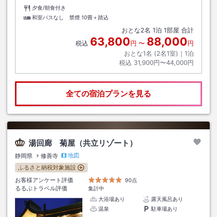
夕食/朝食付き
和室バスなし 禁煙
10畳＋踏込
おとな
2
名
1
泊
1
部屋 合計
63,800
88,000
税込
円
〜
円
おとな1名 (
2
名1室)｜
1
泊
税込
31,900円〜44,000円
全ての宿泊プランを見る
湯回廊 菊屋（共立リゾート）
地図
静岡県
修善寺
ふるさと納税対象施設
お客様アンケート評価
90点
るるぶトラベル評価
集計中
大浴場あり
露天風呂あり
温泉
駐車場あり