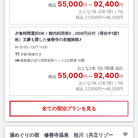
55,000
92,400
税込
円
〜
円
おとな1名 (
2
名1室)｜
1
泊
税込
27,500円〜46,200円
夕食時間選択OK！館内利用券2，000円分付（滞在中1室1
枚）文豪も愛した修善寺の老舗旅館♪
IN
チェックイン
15:00
/ OUT
チェックアウト
11:00
夕食/朝食付き
新館風の語り部和室和ベッド2台禁煙
10畳
おとな
2
名
1
泊
1
部屋 合計
55,000
92,400
税込
円
〜
円
おとな1名 (
2
名1室)｜
1
泊
税込
27,500円〜46,200円
全ての宿泊プランを見る
湯めぐりの宿 修善寺温泉 桂川（共立リゾー