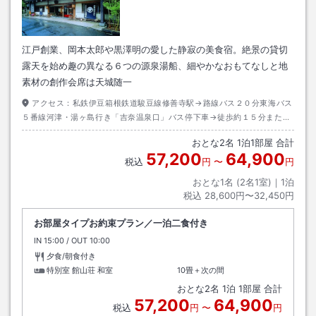
江戸創業、岡本太郎や黒澤明の愛した静寂の美食宿。絶景の貸切
露天を始め趣の異なる６つの源泉湯船、細やかなおもてなしと地
素材の創作会席は天城随一
アクセス：
私鉄伊豆箱根鉄道駿豆線修善寺駅→路線バス２０分東海バス
５番線河津・湯ヶ島行き「吉奈温泉口」バス停下車→徒歩約１５分または
送迎車５分（「吉奈温泉口」バス停下車後ご連絡ください）
おとな
2
名
1
泊
1
部屋 合計
57,200
64,900
税込
円
〜
円
おとな1名 (
2
名1室)｜
1
泊
税込
28,600円〜32,450円
お部屋タイプお約束プラン／一泊二食付き
IN
チェックイン
15:00
/ OUT
チェックアウト
10:00
夕食/朝食付き
特別室 館山荘 和室
10畳＋次の間
おとな
2
名
1
泊
1
部屋 合計
57,200
64,900
税込
円
〜
円