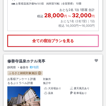
お客様温泉評価No1の宿 純和室10帖（全室禁煙）
10畳
おとな
2
名
1
泊
1
部屋 合計
28,000
32,000
税込
円
〜
円
おとな1名 (
2
名1室)｜
1
泊
税込
14,000円〜16,000円
全ての宿泊プランを見る
修善寺温泉ホテル滝亭
地図
静岡県
修善寺
ふるさと納税対象施設
お客様アンケート評価
対象外
るるぶトラベル評価
集計中
大浴場あり
露天風呂あり
温泉
駐車場あり