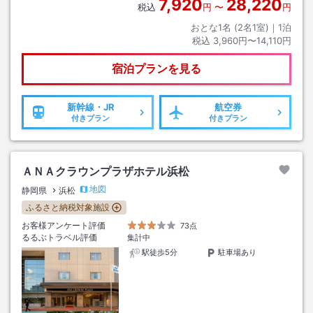
7,920
28,220
税込
円
〜
円
おとな1名 (
2
名1室)｜
1
泊
税込
3,960円〜14,110円
宿泊プランを見る
新幹線・JR
航空券
付きプラン
付きプラン
ＡＮＡクラウンプラザホテル浜松
地図
静岡県
浜松
ふるさと納税対象施設
お客様アンケート評価
73点
るるぶトラベル評価
集計中
駅徒歩5分
駐車場あり