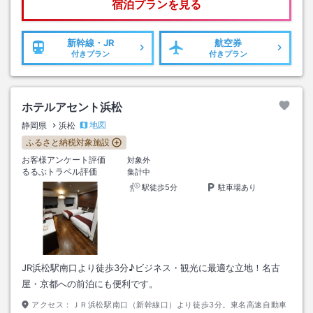
宿泊プランを見る
新幹線・JR
航空券
付きプラン
付きプラン
ホテルアセント浜松
地図
静岡県
浜松
ふるさと納税対象施設
お客様アンケート評価
対象外
るるぶトラベル評価
集計中
駅徒歩5分
駐車場あり
JR浜松駅南口より徒歩3分♪ビジネス・観光に最適な立地！名古
屋・京都への前泊にも便利です。
アクセス：
ＪＲ浜松駅南口（新幹線口）より徒歩3分。東名高速自動車