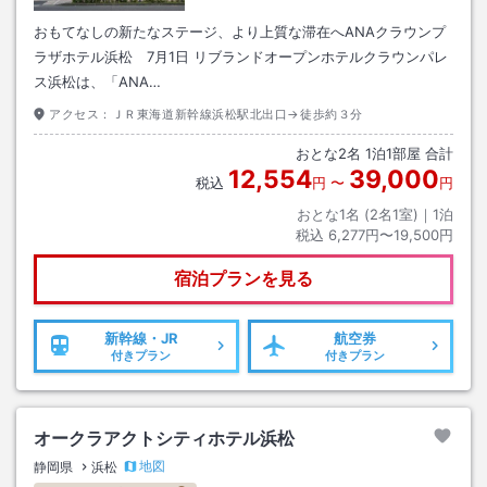
おもてなしの新たなステージ、より上質な滞在へANAクラウンプ
ラザホテル浜松 7月1日 リブランドオープンホテルクラウンパレ
ス浜松は、「ANA…
アクセス：
ＪＲ東海道新幹線浜松駅北出口→徒歩約３分
おとな
2
名
1
泊
1
部屋 合計
12,554
39,000
税込
円
〜
円
おとな1名 (
2
名1室)｜
1
泊
税込
6,277円〜19,500円
宿泊プランを見る
新幹線・JR
航空券
付きプラン
付きプラン
オークラアクトシティホテル浜松
地図
静岡県
浜松