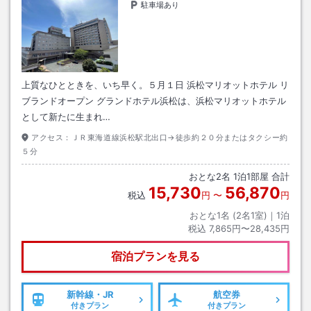
駐車場あり
上質なひとときを、いち早く。５月１日 浜松マリオットホテル リ
ブランドオープン グランドホテル浜松は、浜松マリオットホテル
として新たに生まれ…
アクセス：
ＪＲ東海道線浜松駅北出口→徒歩約２０分またはタクシー約
５分
おとな
2
名
1
泊
1
部屋 合計
15,730
56,870
税込
円
〜
円
おとな1名 (
2
名1室)｜
1
泊
税込
7,865円〜28,435円
宿泊プランを見る
新幹線・JR
航空券
付きプラン
付きプラン