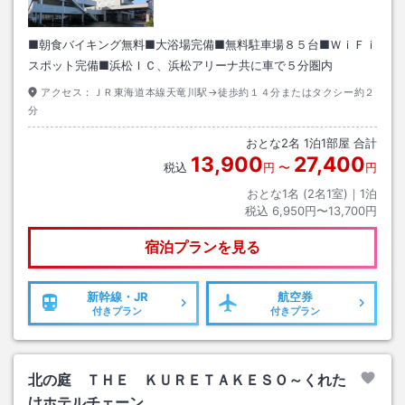
■朝食バイキング無料■大浴場完備■無料駐車場８５台■ＷｉＦｉ
スポット完備■浜松ＩＣ、浜松アリーナ共に車で５分圏内
アクセス：
ＪＲ東海道本線天竜川駅→徒歩約１４分またはタクシー約２
分
おとな
2
名
1
泊
1
部屋 合計
13,900
27,400
税込
円
〜
円
おとな1名 (
2
名1室)｜
1
泊
税込
6,950円〜13,700円
宿泊プランを見る
新幹線・JR
航空券
付きプラン
付きプラン
北の庭 ＴＨＥ ＫＵＲＥＴＡＫＥＳＯ～くれた
けホテルチェーン