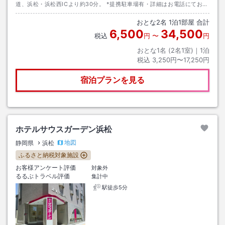
道、浜松・浜松西ICより約30分。 *提携駐車場有・詳細はお電話にてお問
い合わせください。
おとな
2
名
1
泊
1
部屋 合計
6,500
34,500
税込
円
〜
円
おとな1名 (
2
名1室)｜
1
泊
税込
3,250円〜17,250円
宿泊プランを見る
ホテルサウスガーデン浜松
地図
静岡県
浜松
ふるさと納税対象施設
お客様アンケート評価
対象外
るるぶトラベル評価
集計中
駅徒歩5分