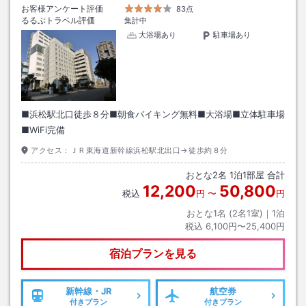
お客様アンケート評価
83点
るるぶトラベル評価
集計中
大浴場あり
駐車場あり
■浜松駅北口徒歩８分■朝食バイキング無料■大浴場■立体駐車場
■WiFi完備
アクセス：
ＪＲ東海道新幹線浜松駅北出口→徒歩約８分
おとな
2
名
1
泊
1
部屋 合計
12,200
50,800
税込
円
〜
円
おとな1名 (
2
名1室)｜
1
泊
税込
6,100円〜25,400円
宿泊プランを見る
新幹線・JR
航空券
付きプラン
付きプラン