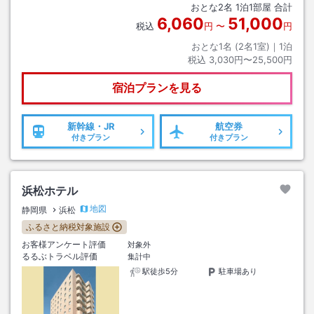
おとな
2
名
1
泊
1
部屋 合計
6,060
51,000
税込
円
〜
円
おとな1名 (
2
名1室)｜
1
泊
税込
3,030円〜25,500円
宿泊プランを見る
新幹線・JR
航空券
付きプラン
付きプラン
浜松ホテル
地図
静岡県
浜松
ふるさと納税対象施設
お客様アンケート評価
対象外
るるぶトラベル評価
集計中
駅徒歩5分
駐車場あり