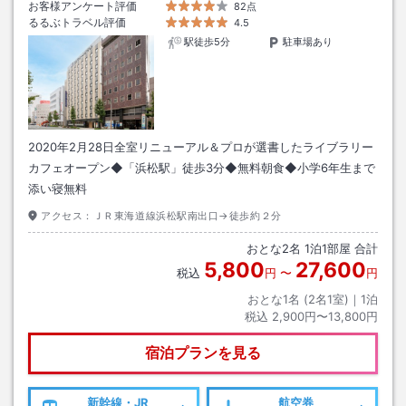
お客様アンケート評価
82点
るるぶトラベル評価
4.5
駅徒歩5分
駐車場あり
2020年2月28日全室リニューアル＆プロが選書したライブラリー
カフェオープン◆「浜松駅」徒歩3分◆無料朝食◆小学6年生まで
添い寝無料
アクセス：
ＪＲ東海道線浜松駅南出口→徒歩約２分
おとな
2
名
1
泊
1
部屋 合計
5,800
27,600
税込
円
〜
円
おとな1名 (
2
名1室)｜
1
泊
税込
2,900円〜13,800円
宿泊プランを見る
新幹線・JR
航空券