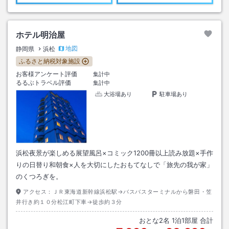
ホテル明治屋
地図
静岡県
浜松
ふるさと納税対象施設
お客様アンケート評価
集計中
るるぶトラベル評価
集計中
大浴場あり
駐車場あり
浜松夜景が楽しめる展望風呂×コミック1200冊以上読み放題×手作
りの日替り和朝食×人を大切にしたおもてなしで「旅先の我が家」
のくつろぎを。
アクセス：
ＪＲ東海道新幹線浜松駅→バスバスターミナルから磐田・笠
井行き約１０分松江町下車→徒歩約３分
おとな
2
名
1
泊
1
部屋 合計