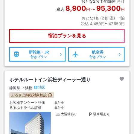
おとな
2
名
1
泊
1
部屋 合計
8,900
95,300
税込
円
〜
円
おとな1名 (
2
名1室)｜
1
泊
税込
4,450円〜47,650円
宿泊プランを見る
新幹線・JR
航空券
付きプラン
付きプラン
ホテルルートイン浜松ディーラー通り
地図
静岡県
浜松
ふるさと納税対象施設
お客様アンケート評価
集計中
るるぶトラベル評価
集計中
大浴場あり
駐車場あり