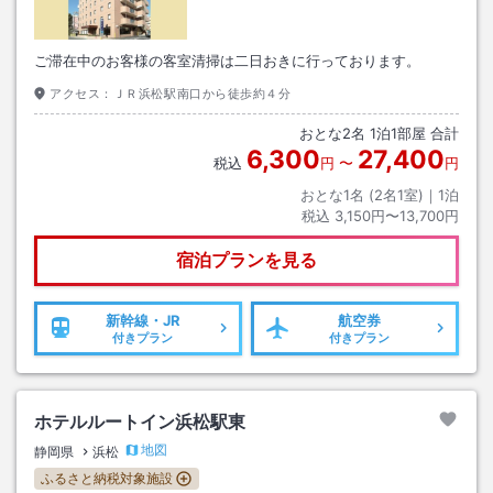
ご滞在中のお客様の客室清掃は二日おきに行っております。
アクセス：
ＪＲ浜松駅南口から徒歩約４分
おとな
2
名
1
泊
1
部屋 合計
6,300
27,400
税込
円
〜
円
おとな1名 (
2
名1室)｜
1
泊
税込
3,150円〜13,700円
宿泊プランを見る
新幹線・JR
航空券
付きプラン
付きプラン
ホテルルートイン浜松駅東
地図
静岡県
浜松
ふるさと納税対象施設