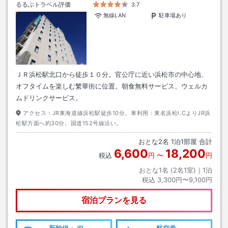
るるぶトラベル評価
3.7
無線LAN
駐車場あり
ＪＲ浜松駅北口から徒歩１０分。官公庁に近い浜松市の中心地、
オフタイムを楽しむ繁華街に位置。朝食無料サービス、ウェルカ
ムドリンクサービス。
アクセス：
JR東海道線浜松駅徒歩10分。車利用：東名浜松I.CよりJR浜
松駅方面へ約30分。国道152号線沿い。
おとな
2
名
1
泊
1
部屋 合計
6,600
18,200
税込
円
〜
円
おとな1名 (
2
名1室)｜
1
泊
税込
3,300円〜9,100円
宿泊プランを見る
新幹線・JR
航空券