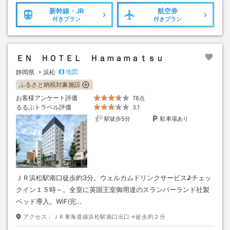
新幹線・JR
航空券
付きプラン
付きプラン
ＥＮ ＨＯＴＥＬ Ｈａｍａｍａｔｓｕ
地図
静岡県
浜松
ふるさと納税対象施設
お客様アンケート評価
78点
るるぶトラベル評価
3.1
駅徒歩5分
駐車場あり
ＪＲ浜松駅南口徒歩約3分。ウェルカムドリンクサービス♪チェッ
クイン１５時～。全室に英国王室御用達のスランバーランド社製
ベッド導入。WiFi完…
アクセス：
ＪＲ東海道線浜松駅南口出口→徒歩約２分