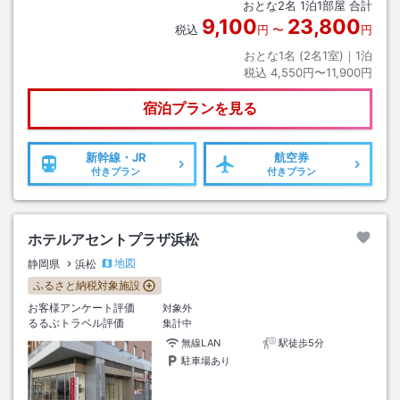
おとな
2
名
1
泊
1
部屋 合計
9,100
23,800
税込
円
〜
円
おとな1名 (
2
名1室)｜
1
泊
税込
4,550円〜11,900円
宿泊プランを見る
新幹線・JR
航空券
付きプラン
付きプラン
ホテルアセントプラザ浜松
地図
静岡県
浜松
ふるさと納税対象施設
お客様アンケート評価
対象外
るるぶトラベル評価
集計中
無線LAN
駅徒歩5分
駐車場あり