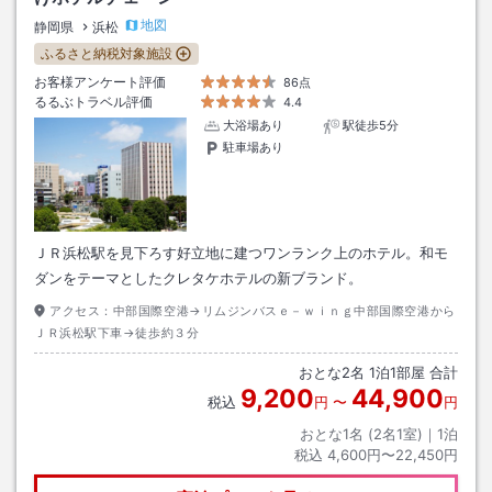
地図
静岡県
浜松
ふるさと納税対象施設
お客様アンケート評価
86点
るるぶトラベル評価
4.4
大浴場あり
駅徒歩5分
駐車場あり
ＪＲ浜松駅を見下ろす好立地に建つワンランク上のホテル。和モ
ダンをテーマとしたクレタケホテルの新ブランド。
アクセス：
中部国際空港→リムジンバスｅ－ｗｉｎｇ中部国際空港から
ＪＲ浜松駅下車→徒歩約３分
おとな
2
名
1
泊
1
部屋 合計
9,200
44,900
税込
円
〜
円
おとな1名 (
2
名1室)｜
1
泊
税込
4,600円〜22,450円