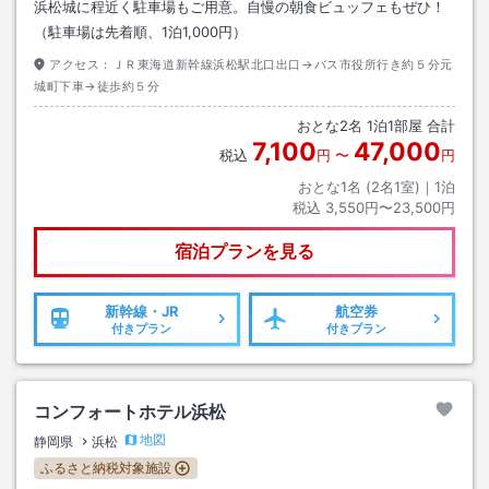
浜松城に程近く駐車場もご用意。自慢の朝食ビュッフェもぜひ！
（駐車場は先着順、1泊1,000円）
アクセス：
ＪＲ東海道新幹線浜松駅北口出口→バス市役所行き約５分元
城町下車→徒歩約５分
おとな
2
名
1
泊
1
部屋 合計
7,100
47,000
税込
円
〜
円
おとな1名 (
2
名1室)｜
1
泊
税込
3,550円〜23,500円
宿泊プランを見る
新幹線・JR
航空券
付きプラン
付きプラン
コンフォートホテル浜松
地図
静岡県
浜松
ふるさと納税対象施設