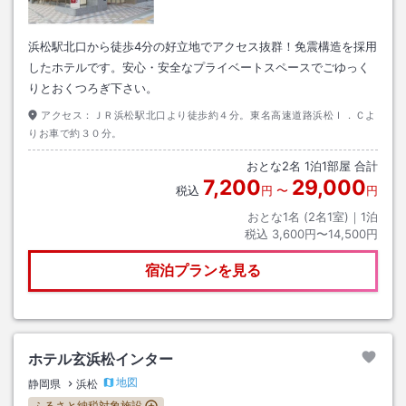
浜松駅北口から徒歩4分の好立地でアクセス抜群！免震構造を採用
したホテルです。安心・安全なプライベートスペースでごゆっく
りとおくつろぎ下さい。
アクセス：
ＪＲ浜松駅北口より徒歩約４分。東名高速道路浜松Ｉ．Ｃよ
りお車で約３０分。
おとな
2
名
1
泊
1
部屋 合計
7,200
29,000
税込
円
〜
円
おとな1名 (
2
名1室)｜
1
泊
税込
3,600円〜14,500円
宿泊プランを見る
ホテル玄浜松インター
地図
静岡県
浜松
ふるさと納税対象施設