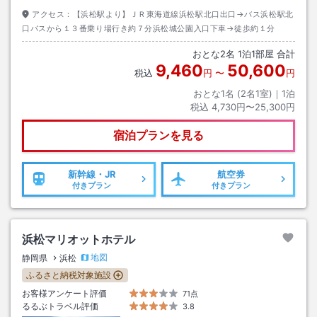
アクセス：
【浜松駅より】ＪＲ東海道線浜松駅北口出口→バス浜松駅北
口バスから１３番乗り場行き約７分浜松城公園入口下車→徒歩約１分
おとな
2
名
1
泊
1
部屋 合計
9,460
50,600
税込
円
〜
円
おとな1名 (
2
名1室)｜
1
泊
税込
4,730円〜25,300円
宿泊プランを見る
新幹線・JR
航空券
付きプラン
付きプラン
浜松マリオットホテル
地図
静岡県
浜松
ふるさと納税対象施設
お客様アンケート評価
71点
るるぶトラベル評価
3.8