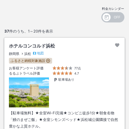
料金カレンダー
37
件のうち、
1～20
件を表示
ホテルコンコルド浜松
地図
静岡県
浜松
ふるさと納税対象施設
お客様アンケート評価
77点
るるぶトラベル評価
4.7
駐車場あり
【駐車場無料】★全室Wi-Fi完備★コンビニ徒歩1分★朝食名物
「鰻のまぜご飯」★全室シモンズベッド★浜松城公園隣接で自然
豊かな上質ホテル。