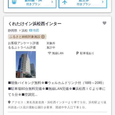
付きプラン
付きプラン
くれたけイン浜松西インター
地図
静岡県
浜松
ふるさと納税対象施設
お客様アンケート評価
対象外
るるぶトラベル評価
集計中
無線LAN
駐車場あり
■朝食バイキング無料☆■ウェルカムドリンク付（18時～20時）
■駐車場80台無料完備☆■無線LAN完備☆■浜松西ＩＣより車に
て５分☆■空調完…
アクセス：
東名高速道路・浜松西インターより車で５分。浜松駅より遠
州鉄道バス花川運動公園行き乗車、開成中学入口下車１分。