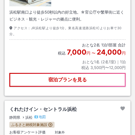
浜松駅南口より徒歩50秒以内の好立地。☆官公庁や繁華街に近く
ビジネス・観光・レジャーの拠点に便利。
アクセス：
JR浜松駅より徒歩1分。東名高速道路浜松ICよりお車で30
分。
おとな
2
名
1
泊
1
部屋 合計
7,000
24,000
税込
円
〜
円
おとな1名 (
2
名1室)｜
1
泊
税込
3,500円〜12,000円
宿泊プランを見る
くれたけイン・セントラル浜松
地図
静岡県
浜松
ふるさと納税対象施設
お客様アンケート評価
対象外