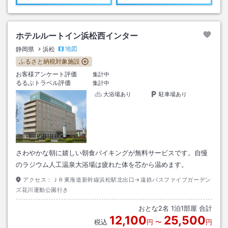
ホテルルートイン浜松西インター
地図
静岡県
浜松
ふるさと納税対象施設
お客様アンケート評価
集計中
るるぶトラベル評価
集計中
大浴場あり
駐車場あり
さわやかな朝に嬉しい朝食バイキングが無料サービスです。自慢
のラジウム人工温泉大浴場は疲れた体を芯から温めます。
アクセス：
ＪＲ東海道新幹線浜松駅北出口→遠鉄バスファイブガーデン
ズ花川運動公園行き
おとな
2
名
1
泊
1
部屋 合計
12,100
25,500
税込
円
〜
円