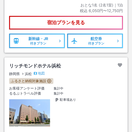
おとな1名 (
2
名1室)｜
1
泊
税込
6,050円〜12,750円
宿泊プランを見る
新幹線・JR
航空券
付きプラン
付きプラン
リッチモンドホテル浜松
地図
静岡県
浜松
ふるさと納税対象施設
お客様アンケート評価
集計中
るるぶトラベル評価
集計中
駐車場あり