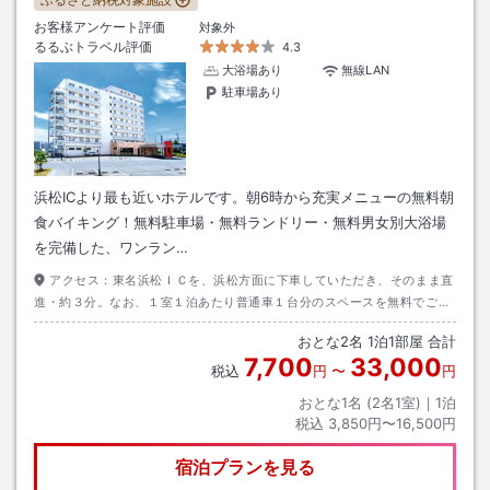
お客様アンケート評価
対象外
るるぶトラベル評価
4.3
大浴場あり
無線LAN
駐車場あり
浜松ICより最も近いホテルです。朝6時から充実メニューの無料朝
食バイキング！無料駐車場・無料ランドリー・無料男女別大浴場
を完備した、ワンラン…
アクセス：
東名浜松ＩＣを、浜松方面に下車していただき、そのまま直
進・約３分。なお、１室１泊あたり普通車１台分のスペースを無料でご利
用いただけます。中・大型車でお越しの場合は、お電話にてご連絡くださ
おとな
2
名
1
泊
1
部屋 合計
い。
7,700
33,000
税込
円
〜
円
おとな1名 (
2
名1室)｜
1
泊
税込
3,850円〜16,500円
宿泊プランを見る