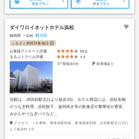
付きプラン
付きプラン
ダイワロイネットホテル浜松
地図
静岡県
浜松
ふるさと納税対象施設
お客様アンケート評価
88点
るるぶトラベル評価
4.4
駅徒歩5分
駐車場あり
当館は、JR浜松駅北口より徒歩3分、ホテル周辺には、浜松名物
のうなぎ料理、浜松餃子、遠州焼き等の飲食店や繁華街が豊富、
みかんやうなぎパイなど…
アクセス：
ＪＲ東海、東海道新幹線、東海道線利用、浜松駅駅北口出口
より徒歩約３分