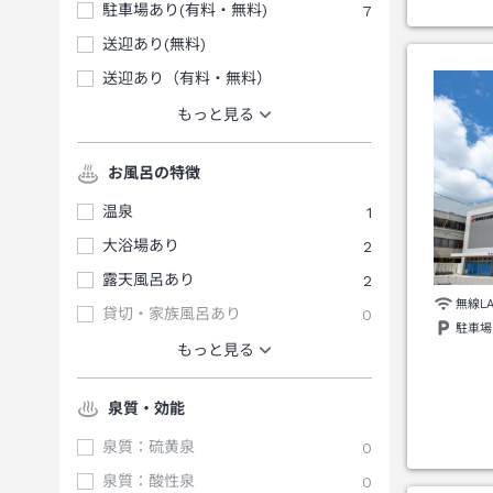
駐車場あり(有料・無料)
7
送迎あり(無料)
送迎あり（有料・無料）
もっと見る
お風呂の特徴
温泉
1
大浴場あり
2
露天風呂あり
2
無線L
貸切・家族風呂あり
0
駐車場
もっと見る
泉質・効能
泉質：硫黄泉
0
泉質：酸性泉
0