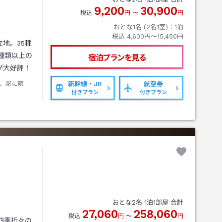
9,200
30,900
税込
円
〜
円
おとな1名 (
2
名1室)｜
1
泊
税込
4,600円〜15,450円
地。35種
種類以上の
宿泊プランを見る
が大好評！
、駅に隣
新幹線・JR
航空券
付きプラン
付きプラン
おとな
2
名
1
泊
1
部屋 合計
27,060
258,060
税込
円
〜
円
四季折々の