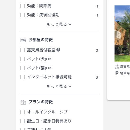
効能：関節痛
1
効能：病後回復期
1
もっと見る
お部屋の特徴
露天風呂付客室
3
ペット(犬)OK
露天風
ペット(猫)OK
駐車場
インターネット接続可能
6
もっと見る
プランの特徴
オールインクルーシブ
誕生日・記念日特典あり