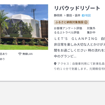
リバウッドリゾート
地図
静岡県
磐田・袋井
ふるさと納税対象施設
お客様アンケート評価
対象外
るるぶトラベル評価
集計中
ＬＥＴ’Ｓ ＧＬＡＮＰＩＮＧ 自
非日常を楽しみ大切な人とかけが
間をお過ごしください 時の流れを忘れる森の
呂あり
無線LAN
中のグランピ…
あり
アクセス：
自動車利用にて新東名森
り約１０分で到着します。元開橋信号
分位で白いドームテントが有ります。
定の場合静岡県森町問詰６７８で設定
ます。 公共交通でお越しの際はJR
竜浜名湖鉄道にお乗り換え 遠州森駅
時２０分に送迎車がございます（予約
がない場合は運行しておりません。