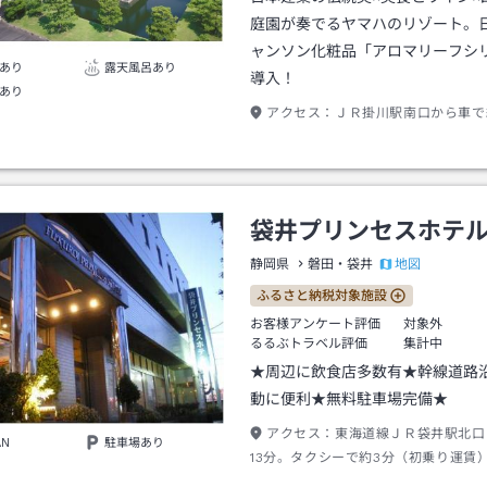
庭園が奏でるヤマハのリゾート。
ャンソン化粧品「アロマリーフシ
あり
露天風呂あり
導入！
あり
アクセス：
ＪＲ掛川駅南口から車で
袋井プリンセスホテ
地図
静岡県
磐田・袋井
ふるさと納税対象施設
お客様アンケート評価
対象外
るるぶトラベル評価
集計中
★周辺に飲食店多数有★幹線道路
動に便利★無料駐車場完備★
アクセス：
東海道線ＪＲ袋井駅北口
AN
駐車場あり
13分。タクシーで約3分（初乗り運賃
道路袋井ＩＣより約7分。東名袋井Ｉ