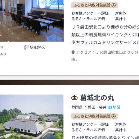
ふるさと納税対象施設
お客様アンケート評価
対象外
るるぶトラベル評価
集計中
ＪＲ磐田駅北口より徒歩０分の好立
類以上の朝食無料バイキングと20
夕方ウェルカムドリンクサービス
AN
駅徒歩5分
アクセス：
ＪＲ磐田駅北口より０分
あり
接。
葛城北の丸
地図
静岡県
磐田・袋井
ふるさと納税対象施設
お客様アンケート評価
対象外
るるぶトラベル評価
集計中
日本建築の伝統美×美食とワイン×