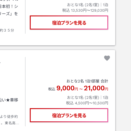
おとな1名 (
2
名1室)｜
1
泊
日本初！シ
税込
13,530円〜129,030円
リーズ」を
宿泊プランを見る
約３５分
ル
おとな
2
名
1
泊
1
部屋 合計
9,000
21,000
税込
円
〜
円
おとな1名 (
2
名1室)｜
1
泊
沿い★車移
税込
4,500円〜10,500円
宿泊プランを見る
より徒歩約
）。東名高速
Ｃ出口を出て