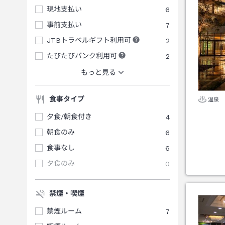
現地支払い
6
事前支払い
7
JTBトラベルギフト利用可
2
たびたびバンク利用可
2
もっと見る
食事タイプ
温泉
夕食/朝食付き
4
朝食のみ
6
食事なし
6
夕食のみ
0
禁煙・喫煙
禁煙ルーム
7