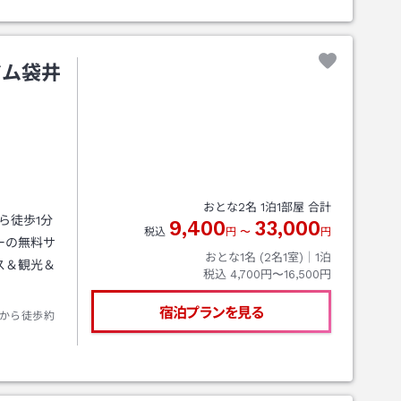
楽町交差点右
アム袋井
おとな
2
名
1
泊
1
部屋 合計
から徒歩1分
9,400
33,000
税込
円
〜
円
ーの無料サ
おとな1名 (
2
名1室)｜
1
泊
ス＆観光＆
税込
4,700円〜16,500円
宿泊プランを見る
から徒歩約