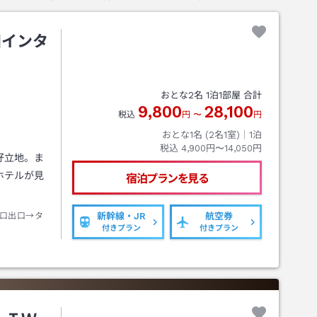
田インタ
おとな
2
名
1
泊
1
部屋 合計
9,800
28,100
税込
円
〜
円
おとな1名 (
2
名1室)｜
1
泊
税込
4,900円〜14,050円
好立地。ま
ホテルが見
宿泊プランを見る
口出口→タ
新幹線・JR
航空券
付きプラン
付きプラン