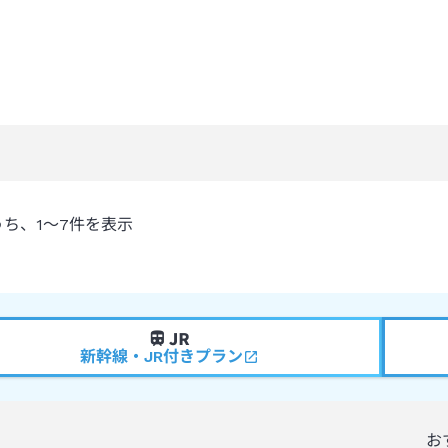
うち、
1～7
件を表示
新幹線・JR付きプラン
お