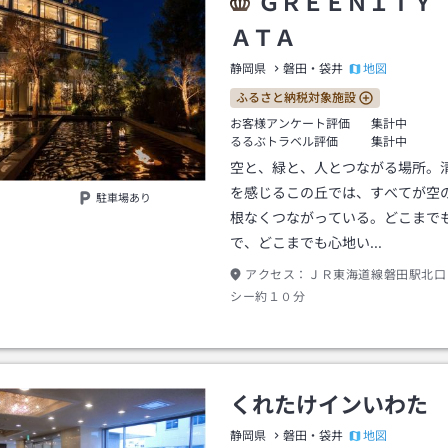
ＧＲＥＥＮＩＴＹ
ＡＴＡ
地図
静岡県
磐田・袋井
ふるさと納税対象施設
お客様アンケート評価
集計中
るるぶトラベル評価
集計中
空と、緑と、人とつながる場所。
を感じるこの丘では、すべてが空
駐車場あり
根なくつながっている。どこまで
で、どこまでも心地い…
アクセス：
ＪＲ東海道線磐田駅北口
シー約１０分
くれたけインいわた
地図
静岡県
磐田・袋井