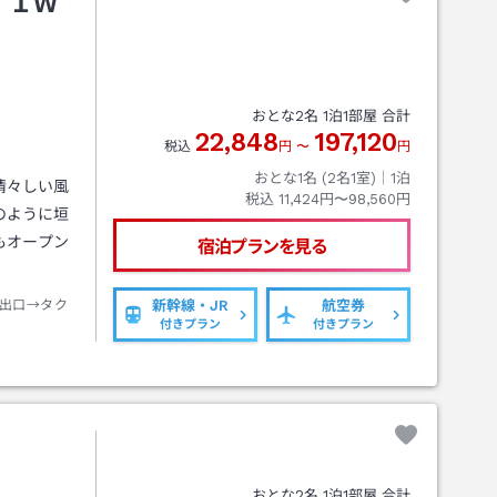
 ＩＷ
おとな
2
名
1
泊
1
部屋 合計
22,848
197,120
税込
円
〜
円
おとな1名 (
2
名1室)｜
1
泊
清々しい風
税込
11,424円〜98,560円
のように垣
もオープン
宿泊プランを見る
出口→タク
新幹線・JR
航空券
付きプラン
付きプラン
おとな
2
名
1
泊
1
部屋 合計