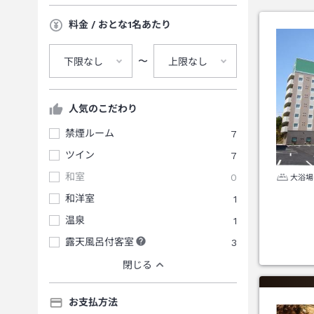
料金 / おとな1名あたり
〜
下限なし
上限なし
人気のこだわり
禁煙ルーム
7
ツイン
7
和室
0
大浴場
和洋室
1
温泉
1
露天風呂付客室
3
閉じる
お支払方法