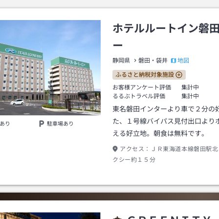
ホテルルートイン磐
ー
地図
静岡県
磐田・袋井
ふるさと納税対象施設
お客様アンケート評価
集計中
るるぶトラベル評価
集計中
東名磐田インターより車で２分の
た、１号線バイパス見付出口より
あり
駐車場あり
える好立地。朝食は無料です。
アクセス：
ＪＲ東海道本線磐田駅北
クシー約１５分