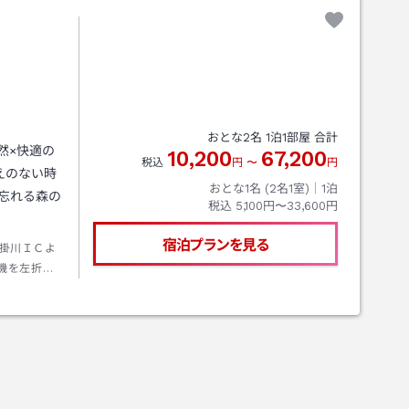
おとな
2
名
1
泊
1
部屋 合計
然×快適の
10,200
67,200
税込
円
〜
円
えのない時
おとな1名 (
2
名1室)｜
1
泊
税込
5,100円〜33,600円
宿泊プランを見る
掛川ＩＣよ
機を左折し1
 ナビを設
おねがいし
掛川駅より天
下車 １４
制） 予約