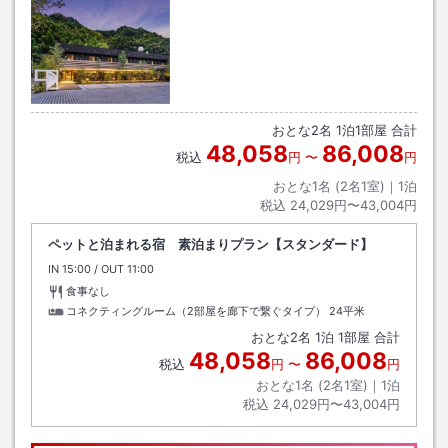
おとな
2
名
1
泊
1
部屋 合計
48,058
86,008
税込
円
〜
円
おとな1名 (
2
名1室)｜
1
泊
税込
24,029円〜43,004円
ペットと泊まれる宿 素泊まりプラン【スタンダード】
IN
チェックイン
15:00
/ OUT
チェックアウト
11:00
食事なし
コネクティングルーム（2部屋を廊下で繋ぐタイプ）
24平米
おとな
2
名
1
泊
1
部屋 合計
48,058
86,008
税込
円
〜
円
おとな1名 (
2
名1室)｜
1
泊
税込
24,029円〜43,004円