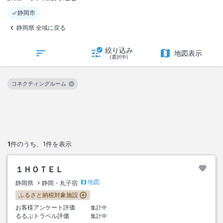
静岡市
静岡県 全域に戻る
絞り込み
地図表示
(選択中)
コネクティングルーム
この絞り込み条件を解除
1
件のうち、
1
件を表示
１ＨＯＴＥＬ
地図
静岡県
静岡・丸子宿
ふるさと納税対象施設
お客様アンケート評価
集計中
るるぶトラベル評価
集計中