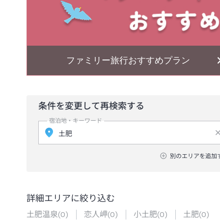
ファミリー旅行おすすめプラン
条件を変更して再検索する
宿泊地・キーワード
別のエリアを追加
詳細エリアに絞り込む
土肥温泉
(
0
)
恋人岬
(
0
)
小土肥
(
0
)
土肥
(
0
)