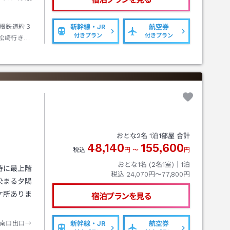
根鉄道約３
新幹線・JR
航空券
付きプラン
付きプラン
松崎行き約
おとな
2
名
1
泊
1
部屋 合計
48,140
155,600
税込
円
〜
円
おとな1名 (
2
名1室)｜
1
泊
特に最上階
税込
24,070円〜77,800円
染まる夕陽
ケ所ありま
宿泊プランを見る
南口出口→
新幹線・JR
航空券