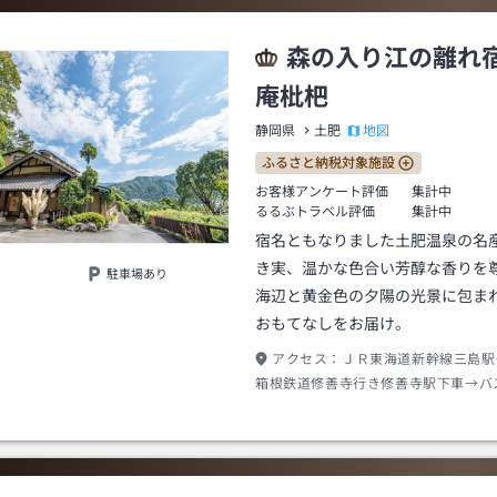
森の入り江の離れ
庵枇杷
地図
静岡県
土肥
ふるさと納税対象施設
お客様アンケート評価
集計中
るるぶトラベル評価
集計中
宿名ともなりました土肥温泉の名
き実、温かな色合い芳醇な香りを
駐車場あり
海辺と黄金色の夕陽の光景に包ま
おもてなしをお届け。
アクセス：
ＪＲ東海道新幹線三島駅
箱根鉄道修善寺行き修善寺駅下車→バ
鉄道土肥・松崎行き約６０分土肥温泉
約１０分