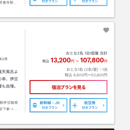
付きプラン
付きプラン
修善寺駅下
ス停下車→
おとな
2
名
1
泊
1
部屋 合計
13,200
107,800
82点
税込
円
〜
円
おとな1名 (
2
名1室)｜
1
泊
露天風呂よ
税込
6,600円〜53,900円
の幸、伊豆
理も自慢。
宿泊プランを見る
鉄伊豆箱根
新幹線・JR
航空券
付きプラン
付きプラン
駅下車→東
停下車→徒