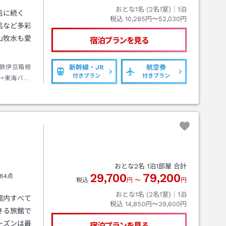
おとな1名 (
2
名1室)｜
1
泊
呂に続く
税込
10,285円〜52,030円
呂など多彩
山牧水も愛
宿泊プランを見る
鉄伊豆箱根
新幹線・JR
航空券
付きプラン
付きプラン
→東海バス
停）下車→
おとな
2
名
1
泊
1
部屋 合計
29,700
79,200
84点
税込
円
〜
円
おとな1名 (
2
名1室)｜
1
泊
館内すべて
税込
14,850円〜39,600円
きる旅館で
ーズンは最
宿泊プランを見る