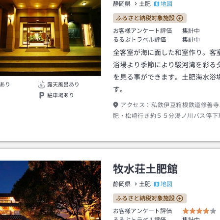
地図
静岡県
土肥
ふるさと納税対象施設
お客様アンケート評価
集計中
るるぶトラベル評価
集計中
全客室が海に面した和室作り。客
浴場より季節により駿河湾を彩る
を見る事ができます。土肥海水浴
あり
露天風呂あり
す。
駐車場あり
アクセス：
私鉄伊豆箱根鉄道修善寺
肥・松崎行き約５５分湯ノ川バス停下
２分
牧水荘土肥館
地図
静岡県
土肥
ふるさと納税対象施設
お客様アンケート評価