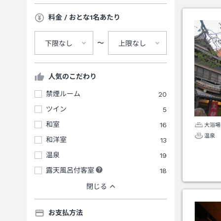
料金 / おとな1名あたり
〜
下限なし
上限なし
人気のこだわり
禁煙ルーム
20
ツイン
5
和室
16
大浴場
温泉
和洋室
13
温泉
19
露天風呂付客室
18
閉じる
お支払方法