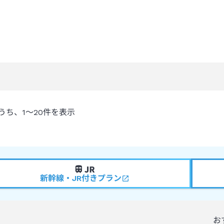
うち、
1～20
件を表示
新幹線・JR付きプラン
お