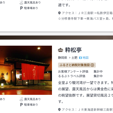
あり
露天風呂あり
適です。
駐車場あり
アクセス：
ＪＲ三島駅→私鉄伊豆箱
０分修善寺駅下車→東海バス堂ヶ島、
５０分湯の川下車→徒歩約０分
粋松亭
地図
静岡県
土肥
ふるさと納税対象施設
お客様アンケート評価
集計中
るるぶトラベル評価
集計中
全室より駿河湾が一望できます。
の展望、露天風呂からは黄金色に
の眺望抜群です。展望貸切風呂２
あり
露天風呂あり
す。
駐車場あり
アクセス：
ＪＲ東海道新幹線三島駅