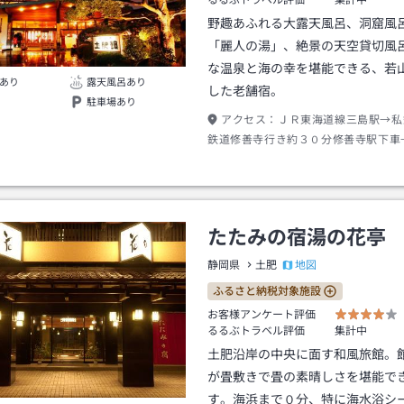
るるぶトラベル評価
集計中
野趣あふれる大露天風呂、洞窟風
「麗人の湯」、絶景の天空貸切風
な温泉と海の幸を堪能できる、若
あり
露天風呂あり
した老舗宿。
駐車場あり
アクセス：
ＪＲ東海道線三島駅→私
鉄道修善寺行き約３０分修善寺駅下車
土肥・堂ヶ島行き約５０分中浜（バス
徒歩約１分
たたみの宿湯の花亭
地図
静岡県
土肥
ふるさと納税対象施設
お客様アンケート評価
るるぶトラベル評価
集計中
土肥沿岸の中央に面す和風旅館。
が畳敷きで畳の素晴しさを堪能で
す。海浜まで０分、特に海水浴シ