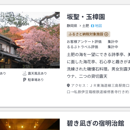
坂聖・玉樟園
地図
静岡県
土肥
ふるさと納税対象施設
お客様アンケート評価
集計中
るるぶトラベル評価
集計中
土肥の海を一望にできる詩季亭、
に面した海花亭、石心亭と趣きが
洗練された磯懐石料理。男女別露
あり
露天風呂あり
ウナ、二つの貸切露天
駐車場あり
アクセス：
ＪＲ東海道線三島駅南口
口→私鉄伊豆箱根鉄道線修善寺行き約
寺駅下車メイン出口→東海バス松崎又
館行き約５０分中浜バス停下車→徒歩
碧き凪ぎの宿明治館