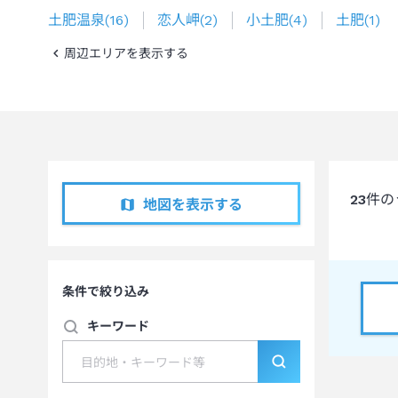
土肥温泉
(
16
)
恋人岬
(
2
)
小土肥
(
4
)
土肥
(
1
)
周辺エリアを表示する
23
件の
地図を表示する
条件で絞り込み
キーワード