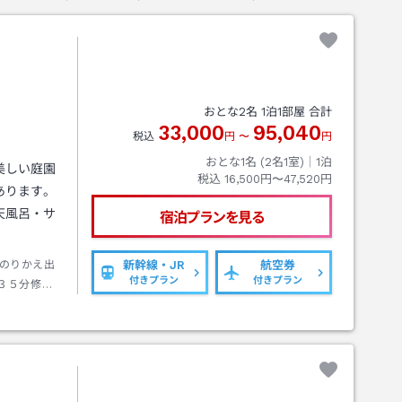
おとな
2
名
1
泊
1
部屋 合計
33,000
95,040
税込
円
〜
円
おとな1名 (
2
名1室)｜
1
泊
美しい庭園
税込
16,500円〜47,520円
あります。
天風呂・サ
宿泊プランを見る
のりかえ出
新幹線・JR
航空券
付きプラン
付きプラン
３５分修善
は長八美術
約２分