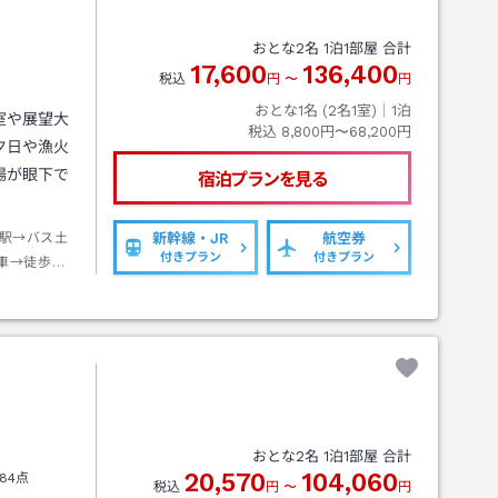
おとな
2
名
1
泊
1
部屋 合計
17,600
136,400
税込
円
〜
円
おとな1名 (
2
名1室)｜
1
泊
室や展望大
税込
8,800円〜68,200円
夕日や漁火
場が眼下で
宿泊プランを見る
駅→バス土
新幹線・JR
航空券
付きプラン
付きプラン
車→徒歩約
おとな
2
名
1
泊
1
部屋 合計
20,570
104,060
84点
税込
円
〜
円