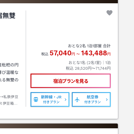
宿無雙
おとな
2
名
1
泊
1
部屋 合計
57,040
143,488
税込
円
〜
円
おとな1名 (
2
名1室)｜
1
泊
産枇杷の円
税込
28,520円〜71,744円
尊び温暖な
れる無雙の
宿泊プランを見る
→私鉄伊豆
新幹線・JR
航空券
付きプラン
付きプラン
ス伊豆箱根
下車→徒歩