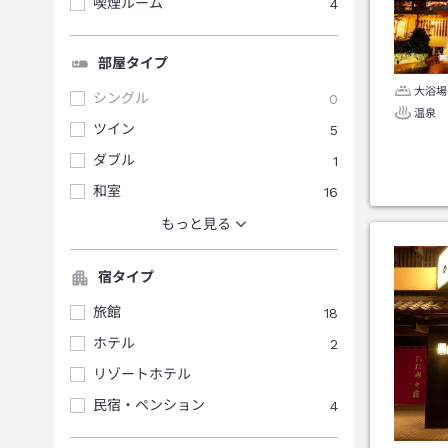
喫煙ルーム
4
部屋タイプ
大浴場
シングル
0
温泉
ツイン
5
ダブル
1
和室
16
もっと見る
宿タイプ
旅館
18
ホテル
2
リゾートホテル
民宿・ペンション
4