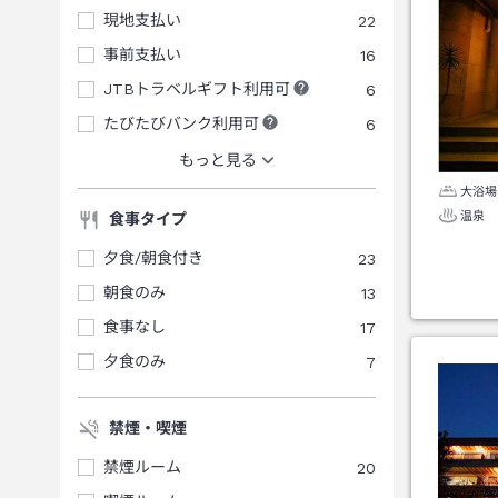
現地支払い
22
事前支払い
16
JTBトラベルギフト利用可
6
たびたびバンク利用可
6
もっと見る
大浴場
温泉
食事タイプ
夕食/朝食付き
23
朝食のみ
13
食事なし
17
夕食のみ
7
禁煙・喫煙
禁煙ルーム
20