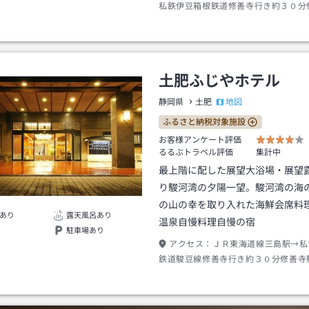
私鉄伊豆箱根鉄道修善寺行き約３０分
車→東海バス松崎行き約４５分土肥バ
徒歩約１分※土肥地区内のみ送迎あり
土肥ふじやホテル
地図
静岡県
土肥
ふるさと納税対象施設
お客様アンケート評価
るるぶトラベル評価
集計中
最上階に配した展望大浴場・展望
り駿河湾の夕陽一望。駿河湾の海
の山の幸を取り入れた海鮮会席料
あり
露天風呂あり
温泉自慢料理自慢の宿
駐車場あり
アクセス：
ＪＲ東海道線三島駅→私
鉄道駿豆線修善寺行き約３０分修善寺
海バス松崎行き約４５分土肥温泉バス
歩約２分