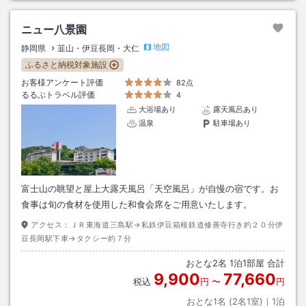
ニュー八景園
地図
静岡県
韮山・伊豆長岡・大仁
ふるさと納税対象施設
お客様アンケート評価
82点
るるぶトラベル評価
4
大浴場あり
露天風呂あり
温泉
駐車場あり
富士山の眺望と屋上大露天風呂「天空風呂」が自慢の宿です。お
食事は旬の食材を使用した和食会席をご用意いたします。
アクセス：
ＪＲ東海道三島駅→私鉄伊豆箱根鉄道修善寺行き約２０分伊
豆長岡駅下車→タクシー約７分
おとな
2
名
1
泊
1
部屋 合計
9,900
77,660
税込
円
〜
円
おとな1名 (
2
名1室)｜
1
泊