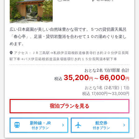
広い日本庭園が美しい自然味豊かな宿です。５つの貸切露天風呂
「春心亭」、足湯・貸切岩盤浴を合わせて１０の湯めぐりを楽し
めます。
アクセス：
ＪＲ三島駅→私鉄伊豆箱根鉄道修善寺行き約２０分伊豆長岡
駅下車→バス伊豆箱根鉄道温泉場循環行き約１５分長岡湯本駅下車
おとな
2
名
1
泊
1
部屋 合計
35,200
66,000
税込
円
〜
円
おとな1名 (
2
名1室)｜
1
泊
税込
17,600円〜33,000円
宿泊プランを見る
新幹線・JR
航空券
付きプラン
付きプラン