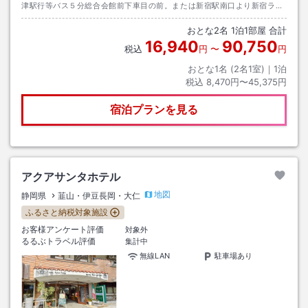
津駅行等バス５分総合会館前下車目の前。または新宿駅南口より新宿ライ
ナー（バス）伊豆長岡パノラマパークまで直行バス約２時間半。往復４５
おとな
2
名
1
泊
1
部屋 合計
００円。
16,940
90,750
税込
円
〜
円
おとな1名 (
2
名1室)｜
1
泊
税込
8,470円〜45,375円
宿泊プランを見る
アクアサンタホテル
地図
静岡県
韮山・伊豆長岡・大仁
ふるさと納税対象施設
お客様アンケート評価
対象外
るるぶトラベル評価
集計中
無線LAN
駐車場あり