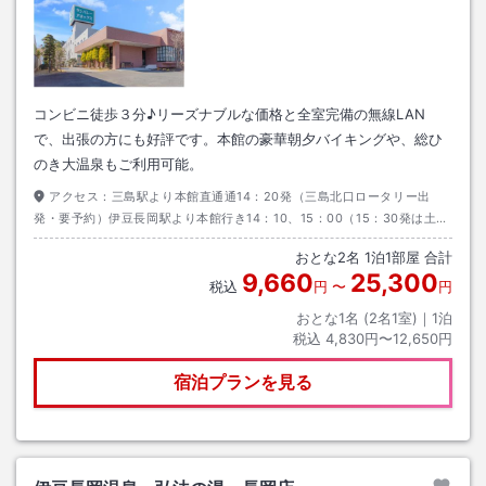
コンビニ徒歩３分♪リーズナブルな価格と全室完備の無線LAN
で、出張の方にも好評です。本館の豪華朝夕バイキングや、総ひ
のき大温泉もご利用可能。
アクセス：
三島駅より本館直通通14：20発（三島北口ロータリー出
発・要予約）伊豆長岡駅より本館行き14：10、15：00（15：30発は土曜
のみ）（予約不要）上記時間以外タクシー又は路線バスをご利用頂いてお
おとな
2
名
1
泊
1
部屋 合計
ります。
9,660
25,300
税込
円
〜
円
おとな1名 (
2
名1室)｜
1
泊
税込
4,830円〜12,650円
宿泊プランを見る