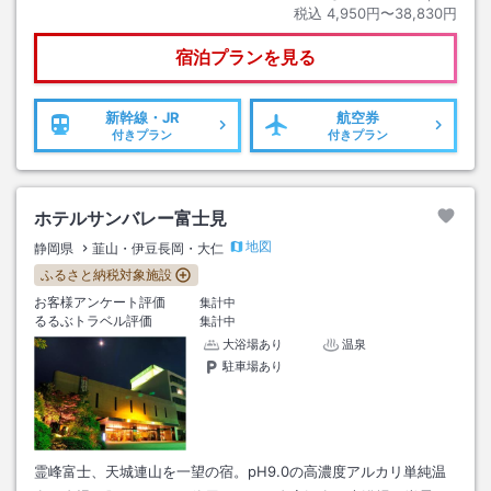
税込
4,950円〜38,830円
宿泊プランを見る
新幹線・JR
航空券
付きプラン
付きプラン
ホテルサンバレー富士見
地図
静岡県
韮山・伊豆長岡・大仁
ふるさと納税対象施設
お客様アンケート評価
集計中
るるぶトラベル評価
集計中
大浴場あり
温泉
駐車場あり
霊峰富士、天城連山を一望の宿。pH9.0の高濃度アルカリ単純温