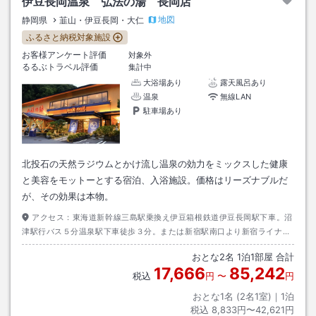
伊豆長岡温泉 弘法の湯 長岡店
地図
静岡県
韮山・伊豆長岡・大仁
ふるさと納税対象施設
お客様アンケート評価
対象外
るるぶトラベル評価
集計中
大浴場あり
露天風呂あり
温泉
無線LAN
駐車場あり
北投石の天然ラジウムとかけ流し温泉の効力をミックスした健康
と美容をモットーとする宿泊、入浴施設。価格はリーズナブルだ
が、その効果は本物。
アクセス：
東海道新幹線三島駅乗換え伊豆箱根鉄道伊豆長岡駅下車。沼
津駅行バス５分温泉駅下車徒歩３分。または新宿駅南口より新宿ライナー
（バス）伊豆長岡パノラマパークまで直行バス約２時間半。往復４５００
おとな
2
名
1
泊
1
部屋 合計
円。
17,666
85,242
税込
円
〜
円
おとな1名 (
2
名1室)｜
1
泊
税込
8,833円〜42,621円