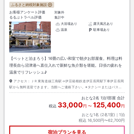
ふるさと納税対象施設
お客様アンケート評価
対象外
るるぶトラベル評価
集計中
大浴場あり
露天風呂あり
温泉
駐車場あり
【ペットと泊まろう】16畳の広い和室で朝夕お部屋食。料理は料
理長自ら沼津港へ直仕入れで新鮮な魚介類を堪能。日頃の疲れを
温泉でリフレッシュ♪
アクセス：
ＪＲ東海道線三島駅→伊豆箱根鉄道伊豆長岡駅下車伊豆長岡
駅から無料送迎できます。当館へご連絡下さい。※タクシーまたはバスで
約１５分『温泉場中』下車すぐ。
おとな
2
名
1
泊
1
部屋 合計
33,000
125,400
税込
円
〜
円
おとな1名 (
2
名1室)｜
1
泊
税込
16,500円〜62,700円
宿泊プランを見る