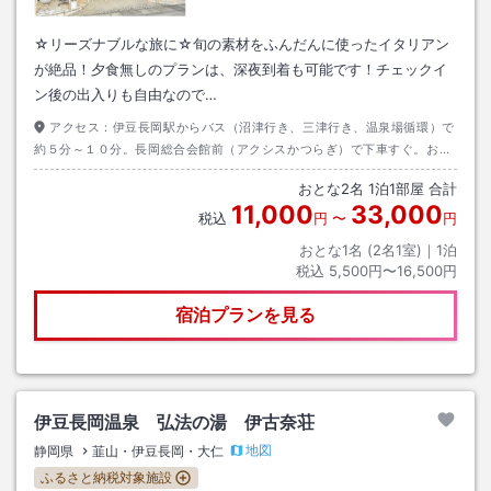
☆リーズナブルな旅に☆旬の素材をふんだんに使ったイタリアン
が絶品！夕食無しのプランは、深夜到着も可能です！チェックイ
ン後の出入りも自由なので…
アクセス：
伊豆長岡駅からバス（沼津行き、三津行き、温泉場循環）で
約５分～１０分。長岡総合会館前（アクシスかつらぎ）で下車すぐ。お車
のナビには住所は古奈351－1の方がわかりやすいです。
おとな
2
名
1
泊
1
部屋 合計
11,000
33,000
税込
円
〜
円
おとな1名 (
2
名1室)｜
1
泊
税込
5,500円〜16,500円
宿泊プランを見る
伊豆長岡温泉 弘法の湯 伊古奈荘
地図
静岡県
韮山・伊豆長岡・大仁
ふるさと納税対象施設