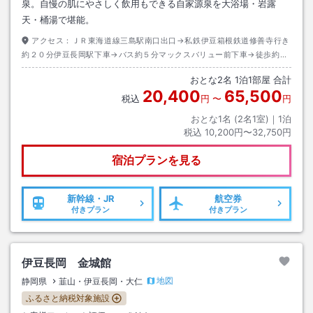
泉。自慢の肌にやさしく飲用もできる自家源泉を大浴場・岩露
天・桶湯で堪能。
アクセス：
ＪＲ東海道線三島駅南口出口→私鉄伊豆箱根鉄道修善寺行き
約２０分伊豆長岡駅下車→バス約５分マックスバリュー前下車→徒歩約３
分
おとな
2
名
1
泊
1
部屋 合計
20,400
65,500
税込
円
〜
円
おとな1名 (
2
名1室)｜
1
泊
税込
10,200円〜32,750円
宿泊プランを見る
新幹線・JR
航空券
付きプラン
付きプラン
伊豆長岡 金城館
地図
静岡県
韮山・伊豆長岡・大仁
ふるさと納税対象施設