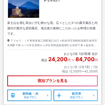
駐車場あり
富士山を望む高台に佇む静かな宿。広々とした3つの露天風呂と内
湯付の贅沢な貸切風呂、地元産の食材にこだわったお料理が自慢
です。
アクセス：
ＪＲ東海道線三島駅南口出口→私鉄伊豆箱根鉄道駿豆線伊豆
長岡駅下車→バス伊豆長岡から伊豆長岡温泉循環行き別所下車→徒歩約２
分
おとな
2
名
1
泊
1
部屋 合計
24,200
84,700
税込
円
〜
円
おとな1名 (
2
名1室)｜
1
泊
税込
12,100円〜42,350円
宿泊プランを見る
新幹線・JR
航空券
付きプラン
付きプラン