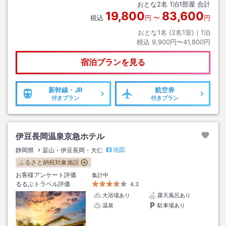
おとな
2
名
1
泊
1
部屋 合計
19,800
83,600
税込
円
〜
円
おとな1名 (
2
名1室)｜
1
泊
税込
9,900円〜41,800円
宿泊プランを見る
新幹線・JR
航空券
付きプラン
付きプラン
伊豆長岡温泉京急ホテル
地図
静岡県
韮山・伊豆長岡・大仁
ふるさと納税対象施設
お客様アンケート評価
集計中
るるぶトラベル評価
4.3
大浴場あり
露天風呂あり
温泉
駐車場あり