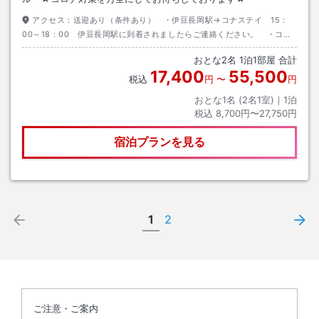
アクセス：
送迎あり（条件あり） ・伊豆長岡駅→コナステイ 15：
00～18：00 伊豆長岡駅に到着されましたらご連絡ください。 ・コナ
ステイ→伊豆長岡駅 9：30／10：00 フロントで前日の21時までにお
おとな
2
名
1
泊
1
部屋 合計
申込みください。
17,400
55,500
税込
円
〜
円
おとな1名 (
2
名1室)｜
1
泊
税込
8,700円〜27,750円
宿泊プランを見る
1
2
ご注意・ご案内