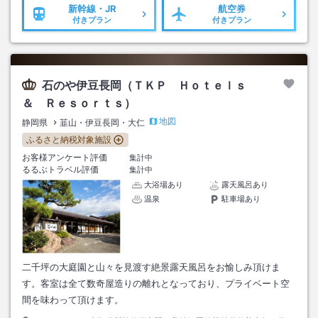
新幹線・JR
航空券
付きプラン
付きプラン
石のや伊豆長岡（ＴＫＰ Ｈｏｔｅｌｓ
＆ Ｒｅｓｏｒｔｓ）
地図
静岡県
韮山・伊豆長岡・大仁
ふるさと納税対象施設
お客様アンケート評価
集計中
るるぶトラベル評価
集計中
大浴場あり
露天風呂あり
温泉
駐車場あり
二千坪の大庭園と山々を見渡す絶景露天風呂をお愉しみ頂けま
す。客室は全て数奇屋造りの離れとなっており、プライベート空
間を味わって頂けます。