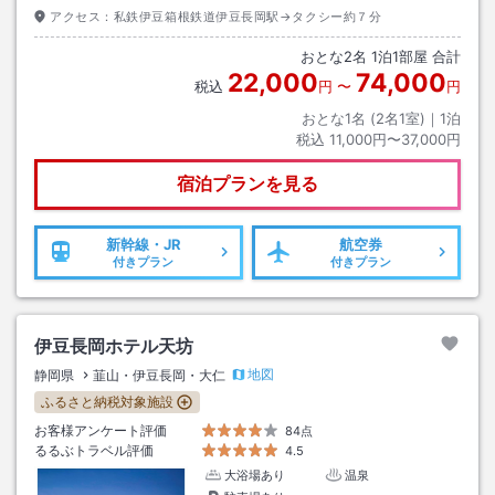
アクセス：
私鉄伊豆箱根鉄道伊豆長岡駅→タクシー約７分
おとな
2
名
1
泊
1
部屋 合計
22,000
74,000
税込
円
〜
円
おとな1名 (
2
名1室)｜
1
泊
税込
11,000円〜37,000円
宿泊プランを見る
新幹線・JR
航空券
付きプラン
付きプラン
伊豆長岡ホテル天坊
地図
静岡県
韮山・伊豆長岡・大仁
ふるさと納税対象施設
お客様アンケート評価
84点
るるぶトラベル評価
4.5
大浴場あり
温泉