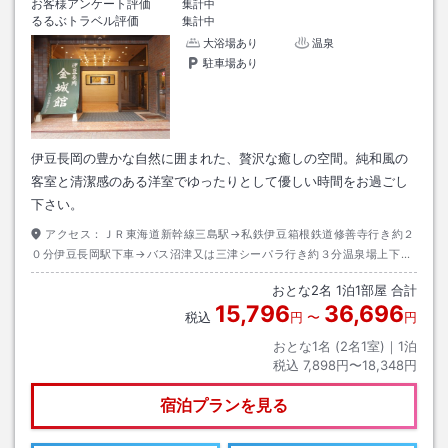
お客様アンケート評価
集計中
るるぶトラベル評価
集計中
大浴場あり
温泉
駐車場あり
伊豆長岡の豊かな自然に囲まれた、贅沢な癒しの空間。純和風の
客室と清潔感のある洋室でゆったりとして優しい時間をお過ごし
下さい。
アクセス：
ＪＲ東海道新幹線三島駅→私鉄伊豆箱根鉄道修善寺行き約２
０分伊豆長岡駅下車→バス沼津又は三津シーパラ行き約３分温泉場上下車
→徒歩約１０分
おとな
2
名
1
泊
1
部屋 合計
15,796
36,696
税込
円
〜
円
おとな1名 (
2
名1室)｜
1
泊
税込
7,898円〜18,348円
宿泊プランを見る