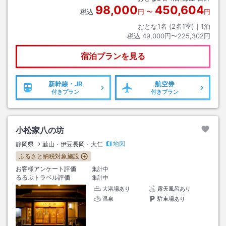
98,000
450,604
税込
円
〜
円
おとな1名 (
2
名1室)｜
1
泊
税込
49,000円〜225,302円
宿泊プランを見る
新幹線・JR
航空券
付きプラン
付きプラン
小松家八の坊
地図
静岡県
韮山・伊豆長岡・大仁
ふるさと納税対象施設
お客様アンケート評価
集計中
るるぶトラベル評価
集計中
大浴場あり
露天風呂あり
温泉
駐車場あり