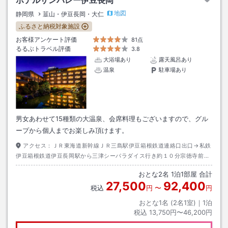
ホテルサンバレー伊豆長岡
地図
静岡県
韮山・伊豆長岡・大仁
ふるさと納税対象施設
お客様アンケート評価
81点
るるぶトラベル評価
3.8
大浴場あり
露天風呂あり
温泉
駐車場あり
男女あわせて15種類の大温泉、会席料理もございますので、グル
ープから個人までお楽しみ頂けます。
アクセス：
ＪＲ東海道新幹線ＪＲ三島駅伊豆箱根鉄道連絡口出口→私鉄
伊豆箱根鉄道伊豆長岡駅から三津シーパラダイス行き約１０分宗徳寺前駅
下車→タクシー約８分
おとな
2
名
1
泊
1
部屋 合計
27,500
92,400
税込
円
〜
円
おとな1名 (
2
名1室)｜
1
泊
税込
13,750円〜46,200円