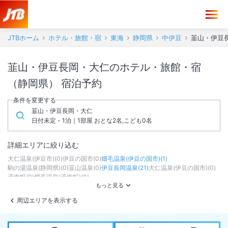
JTBホーム
ホテル・旅館・宿
東海
静岡県
中伊豆
韮山・伊豆
韮山・伊豆長岡・大仁のホテル・旅館・宿
（静岡県） 宿泊予約
条件を変更する
韮山・伊豆長岡・大仁
日付未定 - 1泊｜1部屋 おとな2名,こども0名
詳細エリアに絞り込む
大仁温泉(伊豆市)
(
0
)
伊豆の国市
(
0
)
畑毛温泉(伊豆の国市)
(
1
)
駒の湯温泉(静岡県)
(
0
)
韮山温泉
(
0
)
伊豆長岡温泉
(
21
)
大仁温泉(伊豆の国市)
(
0
)
函南町
(
0
)
畑毛温泉(函南町)
(
0
)
周辺エリアを表示する