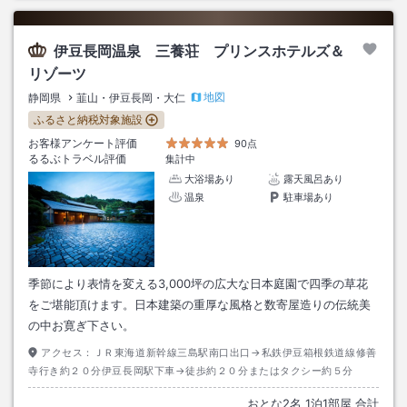
伊豆長岡温泉 三養荘 プリンスホテルズ＆
リゾーツ
地図
静岡県
韮山・伊豆長岡・大仁
ふるさと納税対象施設
お客様アンケート評価
90点
るるぶトラベル評価
集計中
大浴場あり
露天風呂あり
温泉
駐車場あり
季節により表情を変える3,000坪の広大な日本庭園で四季の草花
をご堪能頂けます。日本建築の重厚な風格と数寄屋造りの伝統美
の中お寛ぎ下さい。
アクセス：
ＪＲ東海道新幹線三島駅南口出口→私鉄伊豆箱根鉄道線修善
寺行き約２０分伊豆長岡駅下車→徒歩約２０分またはタクシー約５分
おとな
2
名
1
泊
1
部屋 合計