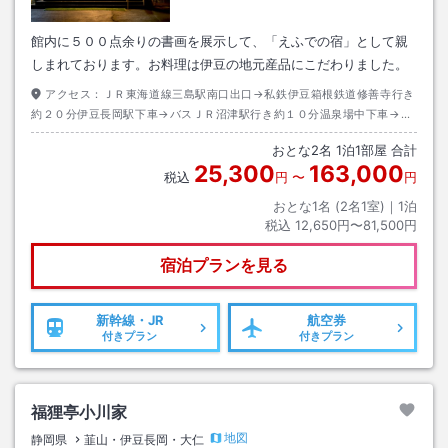
館内に５００点余りの書画を展示して、「えふでの宿」として親
しまれております。お料理は伊豆の地元産品にこだわりました。
アクセス：
ＪＲ東海道線三島駅南口出口→私鉄伊豆箱根鉄道修善寺行き
約２０分伊豆長岡駅下車→バスＪＲ沼津駅行き約１０分温泉場中下車→徒
歩約０分
おとな
2
名
1
泊
1
部屋 合計
25,300
163,000
税込
円
〜
円
おとな1名 (
2
名1室)｜
1
泊
税込
12,650円〜81,500円
宿泊プランを見る
新幹線・JR
航空券
付きプラン
付きプラン
福狸亭小川家
地図
静岡県
韮山・伊豆長岡・大仁