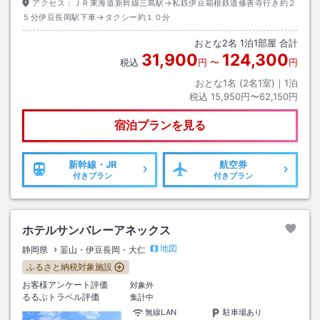
アクセス：
ＪＲ東海道新幹線三島駅→私鉄伊豆箱根鉄道修善寺行き約２
５分伊豆長岡駅下車→タクシー約１０分
おとな
2
名
1
泊
1
部屋 合計
31,900
124,300
税込
円
〜
円
おとな1名 (
2
名1室)｜
1
泊
税込
15,950円〜62,150円
宿泊プランを見る
新幹線・JR
航空券
付きプラン
付きプラン
ホテルサンバレーアネックス
地図
静岡県
韮山・伊豆長岡・大仁
ふるさと納税対象施設
お客様アンケート評価
対象外
るるぶトラベル評価
集計中
無線LAN
駐車場あり