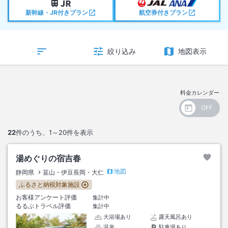
新幹線・JR付きプラン
航空券付きプラン
絞り込み
地図表示
料金カレンダー
22
件のうち、
1～20
件を表示
湯めぐりの宿吉春
地図
静岡県
韮山・伊豆長岡・大仁
ふるさと納税対象施設
お客様アンケート評価
集計中
るるぶトラベル評価
集計中
大浴場あり
露天風呂あり
温泉
駐車場あり