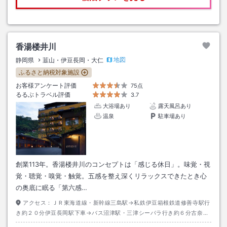
香湯楼井川
地図
静岡県
韮山・伊豆長岡・大仁
ふるさと納税対象施設
お客様アンケート評価
75点
るるぶトラベル評価
3.7
大浴場あり
露天風呂あり
温泉
駐車場あり
創業113年。香湯楼井川のコンセプトは「感じる休日」。味覚・視
覚・聴覚・嗅覚・触覚。五感を整え深くリラックスできたとき心
の奥底に眠る「第六感…
アクセス：
ＪＲ東海道線・新幹線三島駅→私鉄伊豆箱根鉄道修善寺駅行
き約２０分伊豆長岡駅下車→バス沼津駅・三津シーパラ行き約６分古奈温
泉南口下車→徒歩約１分