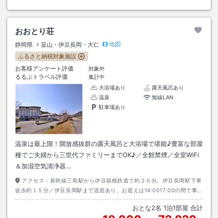
おおとり荘
地図
静岡県
韮山・伊豆長岡・大仁
ふるさと納税対象施設
お客様アンケート評価
対象外
るるぶトラベル評価
集計中
大浴場あり
露天風呂あり
温泉
無線LAN
駐車場あり
温泉は最上階！開放感抜群の露天風呂と大浴場で堪能♪豊富な部屋
種でご夫婦から三世代ファミリーまでOK♪／全館禁煙／全室WiFi
＆加湿空気清浄器…
アクセス：
新幹線三島駅から伊豆箱根鉄道で約２０分。伊豆長岡駅下車
徒歩約１５分／伊豆長岡駅まで送迎あり。お迎えは14:0017:00の間で事前
予約にて承ります。
おとな
2
名
1
泊
1
部屋 合計