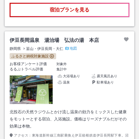
宿泊プランを見る
伊豆長岡温泉 湯治場 弘法の湯 本店
地図
静岡県
韮山・伊豆長岡・大仁
ふるさと納税対象施設
お客様アンケート評価
対象外
るるぶトラベル評価
集計中
大浴場あり
露天風呂あり
温泉
駐車場あり
北投石の天然ラジウムとかけ流し温泉の効力をミックスした健康
をモットーとする宿泊、入浴施設。価格はリーズナブルだがその
効果は本物。
アクセス：
東海道新幹線三島駅乗換え伊豆箱根鉄道伊豆長岡駅下車。沼