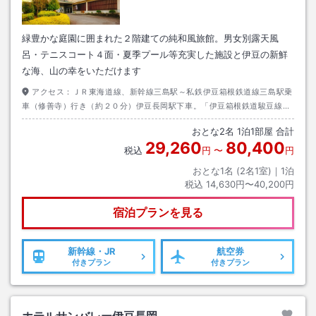
緑豊かな庭園に囲まれた２階建ての純和風旅館。男女別露天風
呂・テニスコート４面・夏季プール等充実した施設と伊豆の新鮮
な海、山の幸をいただけます
アクセス：
ＪＲ東海道線、新幹線三島駅～私鉄伊豆箱根鉄道線三島駅乗
車（修善寺）行き（約２０分）伊豆長岡駅下車。「伊豆箱根鉄道駿豆線伊
豆長岡駅から徒歩１５分／車５分」送迎あり※要予約
おとな
2
名
1
泊
1
部屋 合計
29,260
80,400
税込
円
〜
円
おとな1名 (
2
名1室)｜
1
泊
税込
14,630円〜40,200円
宿泊プランを見る
新幹線・JR
航空券
付きプラン
付きプラン