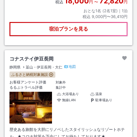
18,000
72,820
税込
円
〜
円
おとな1名 (
2
名1室)｜
1
泊
税込
9,000円〜36,410円
宿泊プランを見る
コナステイ伊豆長岡
地図
静岡県
韮山・伊豆長岡・大仁
ふるさと納税対象施設
お客様アンケート評価
対象外
るるぶトラベル評価
集計中
大浴場あり
温泉
無線LAN
駐車場あり
歴史ある旅館を大胆にリノベしたスタイリッシュなリゾートホテ
ル ★コロナ対策を万全にしてお待ちしております★