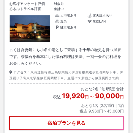
お客様アンケート評価
対象外
るるぶトラベル評価
集計中
大浴場あり
露天風呂あり
温泉
無線LAN
駐車場あり
古くは吾妻鏡にも小名の湯として登場する千年の歴史を持つ温泉
です。茶懐石を基本にした懐石料理は美味、一期一会のお料理を
お楽しみください。
アクセス：
東海道新幹線三島駅乗換え伊豆箱根鉄道伊豆長岡駅下車。伊
豆踊り子号東京駅発伊豆長岡駅下車。直通バス新宿から伊豆長岡まで約２
時間半往復４５００円。伊豆長岡駅よりバス５分総合会館アクシスかつら
おとな
2
名
1
泊
1
部屋 合計
ぎ前下車０分。
19,920
90,000
税込
円
〜
円
おとな1名 (
2
名1室)｜
1
泊
税込
9,960円〜45,000円
宿泊プランを見る