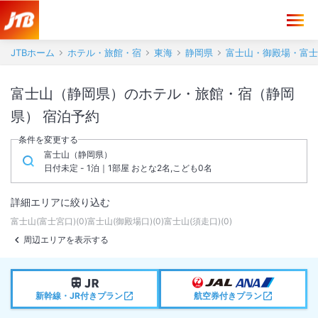
JTBホーム
ホテル・旅館・宿
東海
静岡県
富士山・御殿場・富士
富士山（静岡県）のホテル・旅館・宿（静岡
県） 宿泊予約
条件を変更する
富士山（静岡県）
日付未定 - 1泊｜1部屋 おとな2名,こども0名
詳細エリアに絞り込む
富士山(富士宮口)
(
0
)
富士山(御殿場口)
(
0
)
富士山(須走口)
(
0
)
周辺エリアを表示する
新幹線・JR付きプラン
航空券付きプラン