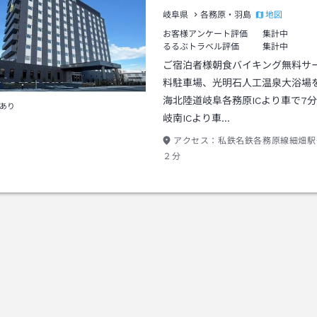
地図
岐阜県
各務原・羽島
お客様アンケート評価
集計中
るるぶトラベル評価
集計中
ご宿泊者様朝食バイキング無料サ
料駐車場、光明石人工温泉大浴場
海北陸道岐阜各務原ICより車で7分
あり
岐南ICより車…
アクセス：
私鉄名鉄各務原線細畑駅
２分