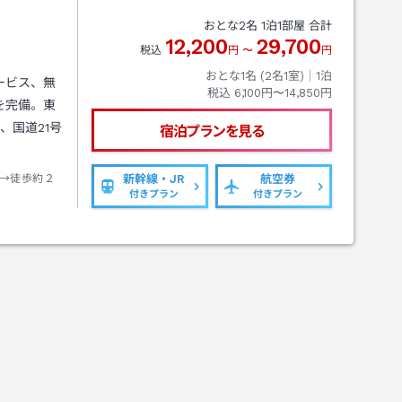
おとな
2
名
1
泊
1
部屋 合計
12,200
29,700
税込
円
〜
円
おとな1名 (
2
名1室)｜
1
泊
ービス、無
税込
6,100円〜14,850円
を完備。東
、国道21号
宿泊プランを見る
→徒歩約２
新幹線・JR
航空券
付きプラン
付きプラン