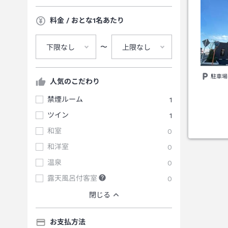
料金 / おとな1名あたり
〜
下限なし
上限なし
駐車場
人気のこだわり
禁煙ルーム
1
ツイン
1
和室
0
和洋室
0
温泉
0
露天風呂付客室
0
閉じる
お支払方法