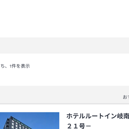
うち、
1
件を表示
お
ホテルルートイン岐
２１号－