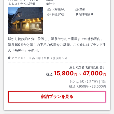
るるぶトラベル評価
集計中
大浴場あり
温泉
駅徒歩5分
駐車場あり
駅から徒歩約５分に位置し、温泉街やお土産屋までの徒歩圏内。
源泉100％かけ流しの下呂の名湯をご堪能。ご夕食にはブランド牛
の「飛騨牛」を使用。
アクセス：
ＪＲ高山線下呂駅→徒歩約５分
おとな
2
名
1
泊
1
部屋 合計
15,900
47,000
税込
円
〜
円
おとな1名 (
2
名1室)｜
1
泊
税込
7,950円〜23,500円
宿泊プランを見る