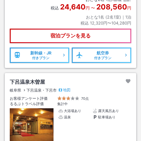
24,640
208,560
税込
円
〜
円
おとな1名 (
2
名1室)｜
1
泊
税込
12,320円〜104,280円
宿泊プランを見る
新幹線・JR
航空券
付きプラン
付きプラン
下呂温泉木曽屋
地図
岐阜県
下呂温泉・下呂市
お客様アンケート評価
70点
るるぶトラベル評価
集計中
大浴場あり
露天風呂あり
温泉
駐車場あり