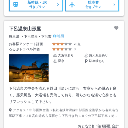
新幹線・JR
航空券
付きプラン
付きプラン
下呂温泉山形屋
地図
岐阜県
下呂温泉・下呂市
お客様アンケート評価
70点
るるぶトラベル評価
3
大浴場あり
露天風呂あり
温泉
駐車場あり
下呂温泉の中央を流れる益田川沿いに建ち、客室からの眺めも良
く、露天風呂・大浴場も完備しており、滑らかな名湯で心身とも
リフレッシュして下さい。
アクセス：
中部国際空港→私鉄名鉄常滑線中部国際空港駅から名鉄名古
屋駅下車→ＪＲ高山線名古屋駅から下呂行き約１００分下呂駅下車→徒歩
約１０分またはタクシー約５分
おとな
2
名
1
泊
1
部屋 合計