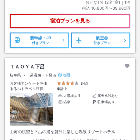
おとな1名 (
2
名1室)｜
1
泊
税込
10,800円〜39,980円
宿泊プランを見る
新幹線・JR
航空券
付きプラン
付きプラン
ＴＡＯＹＡ下呂
地図
岐阜県
下呂温泉・下呂市
お客様アンケート評価
84点
るるぶトラベル評価
集計中
大浴場あり
露天風呂あり
温泉
駐車場あり
山河の眺望と下呂の湯を贅沢に楽しむ温泉リゾートホテル