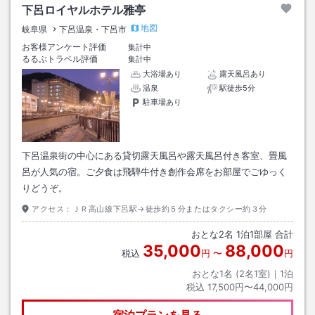
下呂ロイヤルホテル雅亭
地図
岐阜県
下呂温泉・下呂市
お客様アンケート評価
集計中
るるぶトラベル評価
集計中
大浴場あり
露天風呂あり
温泉
駅徒歩5分
駐車場あり
下呂温泉街の中心にある貸切露天風呂や露天風呂付き客室、畳風
呂が人気の宿。ご夕食は飛騨牛付き創作会席をお部屋でごゆっく
りどうぞ。
アクセス：
ＪＲ高山線下呂駅→徒歩約５分またはタクシー約３分
おとな
2
名
1
泊
1
部屋 合計
35,000
88,000
税込
円
〜
円
おとな1名 (
2
名1室)｜
1
泊
税込
17,500円〜44,000円
宿泊プランを見る