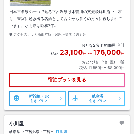
日本三名泉の一つである下呂温泉は木曽川の支流飛騨川沿いに在
り、豊富に湧き出る名湯として古くから多くの方々に親しまれて
います。水明館は昭和7年…
アクセス：
ＪＲ高山本線下呂駅～徒歩（約３分）
おとな
2
名
1
泊
1
部屋 合計
23,100
176,000
税込
円
〜
円
おとな1名 (
2
名1室)｜
1
泊
税込
11,550円〜88,000円
宿泊プランを見る
新幹線・JR
航空券
付きプラン
付きプラン
小川屋
地図
岐阜県
下呂温泉・下呂市