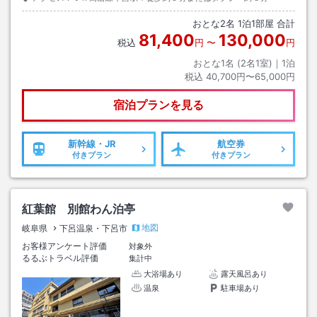
おとな
2
名
1
泊
1
部屋 合計
81,400
130,000
税込
円
〜
円
おとな1名 (
2
名1室)｜
1
泊
税込
40,700円〜65,000円
宿泊プランを見る
新幹線・JR
航空券
付きプラン
付きプラン
紅葉館 別館わん泊亭
地図
岐阜県
下呂温泉・下呂市
お客様アンケート評価
対象外
るるぶトラベル評価
集計中
大浴場あり
露天風呂あり
温泉
駐車場あり