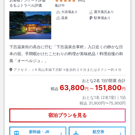
お客様アンケート評価
94点
るるぶトラベル評価
集計中
大浴場あり
露天風呂あり
温泉
駐車場あり
下呂温泉街の高台に佇む「下呂温泉合掌村」入口近くの静かな日
本の宿。手間暇かけたこだわりの料理が美味絶品！料理自慢の和
風「オーベルジュ」。
アクセス：
ＪＲ高山本線下呂駅→徒歩約２０分またはタクシー約４分
おとな
2
名
1
泊
1
部屋 合計
63,800
151,800
税込
円
〜
円
おとな1名 (
2
名1室)｜
1
泊
税込
31,900円〜75,900円
宿泊プランを見る
新幹線・JR
航空券