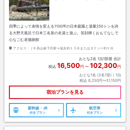
四季によって表情を変える1100坪の日本庭園と湯量250トンを誇
る大野天風呂で日本三名泉の名湯と遊ぶ。笑顔輝くおもてなしで
心なごむ老舗旅館
アクセス：
ＪＲ高山線下呂駅→徒歩約１５分またはタクシー約５分
おとな
2
名
1
泊
1
部屋 合計
16,500
102,300
税込
円
〜
円
おとな1名 (
2
名1室)｜
1
泊
税込
8,250円〜51,150円
宿泊プランを見る
新幹線・JR
航空券
付きプラン
付きプラン