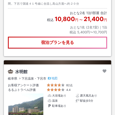
間。下呂で国道４１号線に合流し高山方面へ約２０分
おとな
2
名
1
泊
1
部屋 合計
10,800
21,400
税込
円
〜
円
おとな1名 (
2
名1室)｜
1
泊
税込
5,400円〜10,700円
宿泊プランを見る
水明館
地図
岐阜県
下呂温泉・下呂市
お客様アンケート評価
82点
るるぶトラベル評価
4.4
大浴場あり
露天風呂あり
温泉
駅徒歩5分
駐車場あり