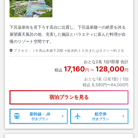
下呂温泉街を見下ろす高台に位置し、下呂温泉随一の絶景を誇る
展望露天風呂の他、充実した施設とバラエティに富んだ料理が自
慢のリゾート空間です。
アクセス：
ＪＲ高山本線下呂駅→徒歩約１０分またはタクシー約２分
おとな
2
名
1
泊
1
部屋 合計
17,160
128,000
税込
円
〜
円
おとな1名 (
2
名1室)｜
1
泊
税込
8,580円〜64,000円
宿泊プランを見る
新幹線・JR
航空券
付きプラン
付きプラン