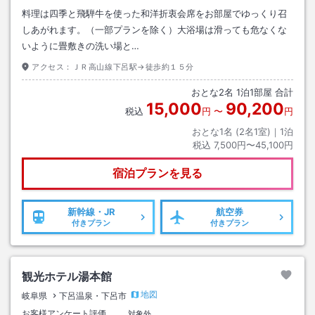
料理は四季と飛騨牛を使った和洋折衷会席をお部屋でゆっくり召
しあがれます。（一部プランを除く）大浴場は滑っても危なくな
いように畳敷きの洗い場と…
アクセス：
ＪＲ高山線下呂駅→徒歩約１５分
おとな
2
名
1
泊
1
部屋 合計
15,000
90,200
税込
円
〜
円
おとな1名 (
2
名1室)｜
1
泊
税込
7,500円〜45,100円
宿泊プランを見る
新幹線・JR
航空券
付きプラン
付きプラン
観光ホテル湯本館
地図
岐阜県
下呂温泉・下呂市
お客様アンケート評価
対象外