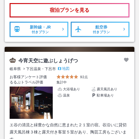
宿泊プランを見る
新幹線・JR
航空券
付きプラン
付きプラン
今宵天空に遊ぶしょうげつ
地図
岐阜県
下呂温泉・下呂市
お客様アンケート評価
92点
るるぶトラベル評価
集計中
大浴場あり
露天風呂あり
温泉
駐車場あり
エ谷の清流と緑豊かな自然に恵まれた２１室の宿。谷沿いに貸切
露天風呂棟３棟と露天付き客室５室があり、陶芸工房もございま