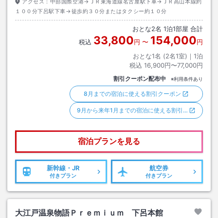
アクセス：
中部国際空港→ＪＲ東海道線名古屋駅下車→ＪＲ高山本線約
１００分下呂駅下車→徒歩約３０分またはタクシー約１０分
おとな
2
名
1
泊
1
部屋 合計
33,800
154,000
税込
円
〜
円
おとな1名 (
2
名1室)｜
1
泊
税込
16,900円〜77,000円
割引クーポン配布中
※利用条件あり
8月までの宿泊に使える割引クーポン
9月から来年1月までの宿泊に使える割引…
宿泊プランを見る
新幹線・JR
航空券
付きプラン
付きプラン
大江戸温泉物語Ｐｒｅｍｉｕｍ 下呂本館