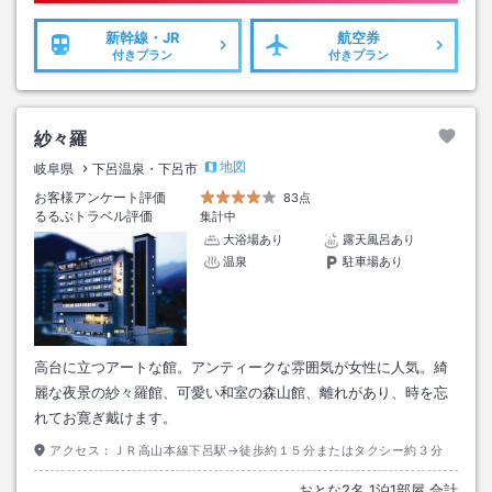
新幹線・JR
航空券
付きプラン
付きプラン
紗々羅
地図
岐阜県
下呂温泉・下呂市
お客様アンケート評価
83点
るるぶトラベル評価
集計中
大浴場あり
露天風呂あり
温泉
駐車場あり
高台に立つアートな館。アンティークな雰囲気が女性に人気。綺
麗な夜景の紗々羅館、可愛い和室の森山館、離れがあり、時を忘
れてお寛ぎ戴けます。
アクセス：
ＪＲ高山本線下呂駅→徒歩約１５分またはタクシー約３分
おとな
2
名
1
泊
1
部屋 合計