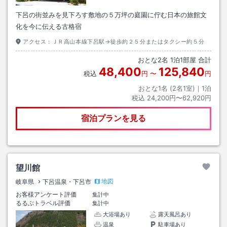
下呂の街並みを見下ろす敷地の５万坪の庭園に佇む日本の旅館文
化を今に伝える古格宿
アクセス：
ＪＲ高山本線下呂駅→徒歩約２５分またはタクシー約５分
おとな
2
名
1
泊
1
部屋 合計
48,400
125,840
税込
円
〜
円
おとな1名 (
2
名1室)｜
1
泊
税込
24,200円〜62,920円
宿泊プランを見る
望川館
地図
岐阜県
下呂温泉・下呂市
お客様アンケート評価
集計中
るるぶトラベル評価
集計中
大浴場あり
露天風呂あり
温泉
駐車場あり