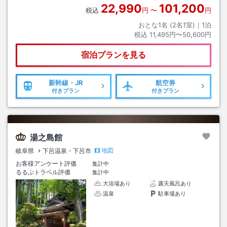
22,990
101,200
税込
円
〜
円
おとな1名 (
2
名1室)｜
1
泊
税込
11,495円〜50,600円
宿泊プランを見る
新幹線・JR
航空券
付きプラン
付きプラン
湯之島館
地図
岐阜県
下呂温泉・下呂市
お客様アンケート評価
集計中
るるぶトラベル評価
集計中
大浴場あり
露天風呂あり
温泉
駐車場あり