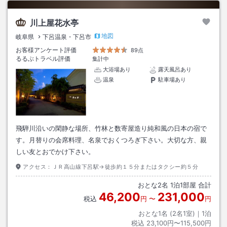
川上屋花水亭
地図
岐阜県
下呂温泉・下呂市
お客様アンケート評価
89点
るるぶトラベル評価
集計中
大浴場あり
露天風呂あり
温泉
駐車場あり
飛騨川沿いの閑静な場所、竹林と数寄屋造り純和風の日本の宿で
す。月替りの会席料理、名泉でおくつろぎ下さい。大切な方、親
しい友とおでかけ下さい。
アクセス：
ＪＲ高山線下呂駅→徒歩約１５分またはタクシー約５分
おとな
2
名
1
泊
1
部屋 合計
46,200
231,000
税込
円
〜
円
おとな1名 (
2
名1室)｜
1
泊
税込
23,100円〜115,500円