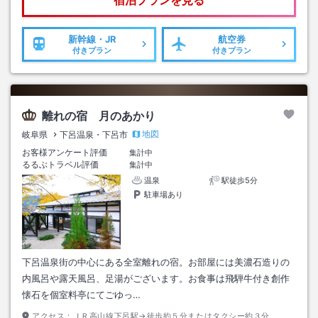
新幹線・JR
航空券
付きプラン
付きプラン
離れの宿 月のあかり
地図
岐阜県
下呂温泉・下呂市
お客様アンケート評価
集計中
るるぶトラベル評価
集計中
温泉
駅徒歩5分
駐車場あり
下呂温泉街の中心にある全室離れの宿。お部屋には美濃石造りの
内風呂や露天風呂、足湯がございます。お食事は飛騨牛付き創作
懐石を個室料亭にてごゆっ…
アクセス：
ＪＲ高山線下呂駅→徒歩約５分またはタクシー約３分