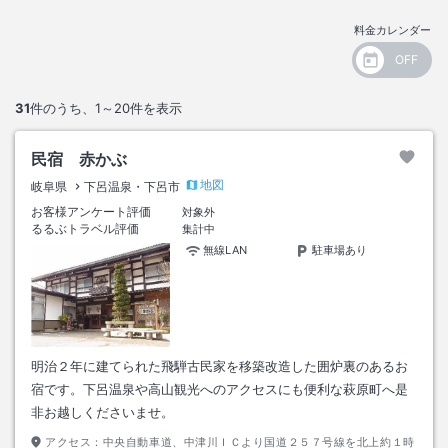
料金カレンダー
31
件のうち、
1～20
件を表示
民宿 赤かぶ
地図
岐阜県
下呂温泉・下呂市
お客様アンケート評価
対象外
るるぶトラベル評価
集計中
無線LAN
駐車場あり
明治２年に建てられた飛騨古民家を移築改造した囲炉裏のあるお
宿です。下呂温泉や高山観光へのアクセスにも便利な萩原町へ是
非お越しくださいませ。
アクセス：
中央自動車道、中津川ＩＣより国道２５７号線を北上約１時