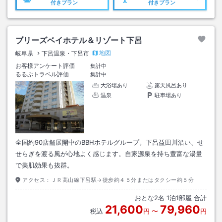
付きプラン
付きプラン
ブリーズベイホテル＆リゾート下呂
地図
岐阜県
下呂温泉・下呂市
お客様アンケート評価
集計中
るるぶトラベル評価
集計中
大浴場あり
露天風呂あり
温泉
駐車場あり
全国約90店舗展開中のBBHホテルグループ。下呂益田川沿い、せ
せらぎを渡る風が心地よく感じます。自家源泉を持ち豊富な湯量
で美肌効果も抜群。
アクセス：
ＪＲ高山線下呂駅→徒歩約４５分またはタクシー約５分
おとな
2
名
1
泊
1
部屋 合計
21,600
79,960
税込
円
〜
円