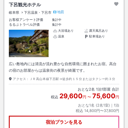
下呂観光ホテル
地図
岐阜県
下呂温泉・下呂市
お客様アンケート評価
集計中
るるぶトラベル評価
集計中
大浴場あり
露天風呂あり
温泉
駐車場あり
広い敷地内には清流が流れ豊かな自然環境に囲まれたお宿。高台
の宿のお部屋からは温泉街の夜景が綺麗です。
アクセス：
ＪＲ高山本線下呂駅→徒歩約１５分またはタクシー約３分
おとな
2
名
1
泊
1
部屋 合計
29,600
75,600
税込
円
〜
円
おとな1名 (
2
名1室)｜
1
泊
税込
14,800円〜37,800円
宿泊プランを見る