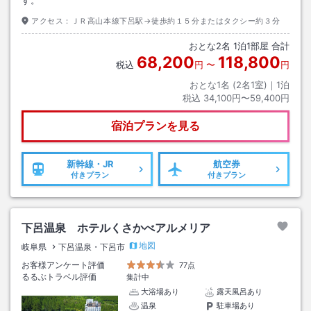
す。
アクセス：
ＪＲ高山本線下呂駅→徒歩約１５分またはタクシー約３分
おとな
2
名
1
泊
1
部屋 合計
68,200
118,800
税込
円
〜
円
おとな1名 (
2
名1室)｜
1
泊
税込
34,100円〜59,400円
宿泊プランを見る
新幹線・JR
航空券
付きプラン
付きプラン
下呂温泉 ホテルくさかべアルメリア
地図
岐阜県
下呂温泉・下呂市
お客様アンケート評価
77点
るるぶトラベル評価
集計中
大浴場あり
露天風呂あり
温泉
駐車場あり