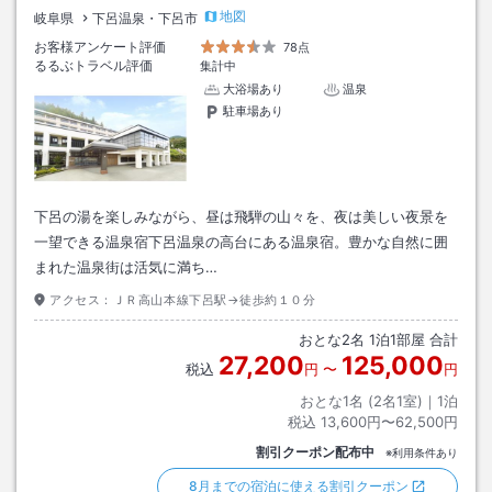
地図
岐阜県
下呂温泉・下呂市
お客様アンケート評価
78点
るるぶトラベル評価
集計中
大浴場あり
温泉
駐車場あり
下呂の湯を楽しみながら、昼は飛騨の山々を、夜は美しい夜景を
一望できる温泉宿下呂温泉の高台にある温泉宿。豊かな自然に囲
まれた温泉街は活気に満ち…
アクセス：
ＪＲ高山本線下呂駅→徒歩約１０分
おとな
2
名
1
泊
1
部屋 合計
27,200
125,000
税込
円
〜
円
おとな1名 (
2
名1室)｜
1
泊
税込
13,600円〜62,500円
割引クーポン配布中
※利用条件あり
8月までの宿泊に使える割引クーポン