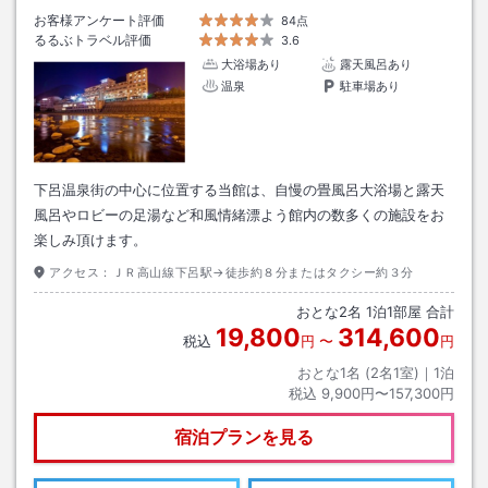
お客様アンケート評価
84点
るるぶトラベル評価
3.6
大浴場あり
露天風呂あり
温泉
駐車場あり
下呂温泉街の中心に位置する当館は、自慢の畳風呂大浴場と露天
風呂やロビーの足湯など和風情緒漂よう館内の数多くの施設をお
楽しみ頂けます。
アクセス：
ＪＲ高山線下呂駅→徒歩約８分またはタクシー約３分
おとな
2
名
1
泊
1
部屋 合計
19,800
314,600
税込
円
〜
円
おとな1名 (
2
名1室)｜
1
泊
税込
9,900円〜157,300円
宿泊プランを見る