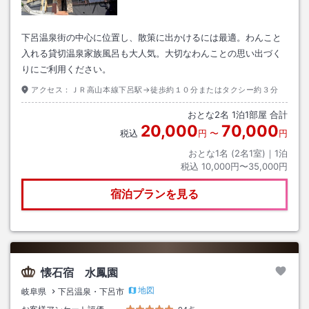
下呂温泉街の中心に位置し、散策に出かけるには最適。わんこと
入れる貸切温泉家族風呂も大人気。大切なわんことの思い出づく
りにご利用ください。
アクセス：
ＪＲ高山本線下呂駅→徒歩約１０分またはタクシー約３分
おとな
2
名
1
泊
1
部屋 合計
20,000
70,000
税込
円
〜
円
おとな1名 (
2
名1室)｜
1
泊
税込
10,000円〜35,000円
宿泊プランを見る
懐石宿 水鳳園
地図
岐阜県
下呂温泉・下呂市