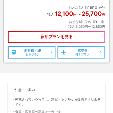
おとな
2
名
1
泊
1
部屋 合計
12,100
25,700
税込
円
〜
円
おとな1名 (
2
名1室)｜
1
泊
税込
6,050円〜12,850円
宿泊プランを見る
新幹線・JR
航空券
付きプラン
付きプラン
ご注意・ご案内
掲載されている写真は、旅館・ホテルから提供された画像
です。
食事・客室等の写真は一例です。