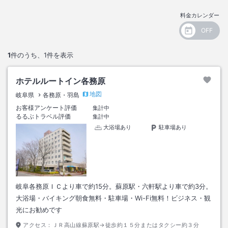
料金カレンダー
1
件のうち、
1
件を表示
ホテルルートイン各務原
地図
岐阜県
各務原・羽島
お客様アンケート評価
集計中
るるぶトラベル評価
集計中
大浴場あり
駐車場あり
岐阜各務原ＩＣより車で約15分。蘇原駅・六軒駅より車で約3分。
大浴場・バイキング朝食無料・駐車場・Wi-Fi無料！ビジネス・観
光にお勧めです
アクセス：
ＪＲ高山線蘇原駅→徒歩約１５分またはタクシー約３分