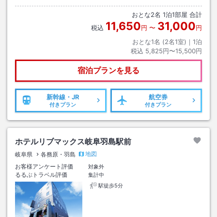
おとな
2
名
1
泊
1
部屋 合計
11,650
31,000
税込
円
〜
円
おとな1名 (
2
名1室)｜
1
泊
税込
5,825円〜15,500円
宿泊プランを見る
新幹線・JR
航空券
付きプラン
付きプラン
ホテルリブマックス岐阜羽島駅前
地図
岐阜県
各務原・羽島
お客様アンケート評価
対象外
るるぶトラベル評価
集計中
駅徒歩5分