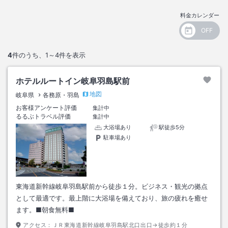
料金カレンダー
4
件のうち、
1～4
件を表示
ホテルルートイン岐阜羽島駅前
地図
岐阜県
各務原・羽島
お客様アンケート評価
集計中
るるぶトラベル評価
集計中
大浴場あり
駅徒歩5分
駐車場あり
東海道新幹線岐阜羽島駅前から徒歩１分。ビジネス・観光の拠点
として最適です。最上階に大浴場を備えており、旅の疲れを癒せ
ます。■朝食無料■
アクセス：
ＪＲ東海道新幹線岐阜羽島駅北口出口→徒歩約１分