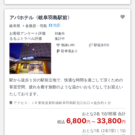
アパホテル〈岐阜羽島駅前〉
地図
岐阜県
各務原・羽島
お客様アンケート評価
対象外
るるぶトラベル評価
集計中
無線LAN
駅徒歩5分
駐車場あり
駅から徒歩１分の駅前立地で、快適な時間を過ごして頂くための
客室空間、疲れを癒す旅館のような温かいおもてなしでお迎えい
たしております。
アクセス：
ＪＲ東海道新幹線岐阜羽島駅北口出口→徒歩約１分
おとな
2
名
1
泊
1
部屋 合計
6,800
33,800
税込
円
〜
円
おとな1名 (
2
名1室)｜
1
泊