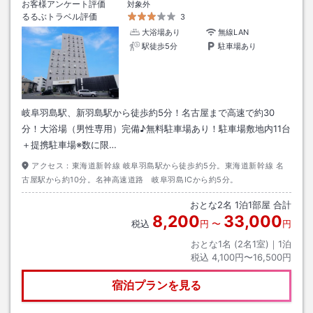
お客様アンケート評価
対象外
るるぶトラベル評価
3
大浴場あり
無線LAN
駅徒歩5分
駐車場あり
岐阜羽島駅、新羽島駅から徒歩約5分！名古屋まで高速で約30
分！大浴場（男性専用）完備♪無料駐車場あり！駐車場敷地内11台
＋提携駐車場※数に限…
アクセス：
東海道新幹線 岐阜羽島駅から徒歩約5分。東海道新幹線 名
古屋駅から約10分。名神高速道路 岐阜羽島ICから約5分。
おとな
2
名
1
泊
1
部屋 合計
8,200
33,000
税込
円
〜
円
おとな1名 (
2
名1室)｜
1
泊
税込
4,100円〜16,500円
宿泊プランを見る