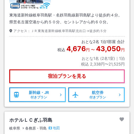
東海道新幹線岐阜羽島駅・名鉄羽島線新羽島駅より徒歩約４分。
県営名古屋空港から約５０分、セントレアから約６０分。
アクセス：
ＪＲ東海道新幹線岐阜羽島駅北出口→徒歩約５分
おとな
2
名
1
泊
1
部屋 合計
4,676
43,050
税込
円
〜
円
おとな1名 (
2
名1室)｜
1
泊
税込
2,338円〜21,525円
宿泊プランを見る
新幹線・JR
航空券
付きプラン
付きプラン
ホテルＬＣぎふ羽島
地図
岐阜県
各務原・羽島