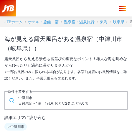
JTBホーム
ホテル・旅館・宿
温泉宿・温泉旅行
東海
岐阜県
海が見える露天風呂がある温泉宿（中津川市
（岐阜県））
露天風呂から見える景色も宿選びの重要なポイント！雄大な海を眺めな
がらゆったりと温泉に浸かりませんか？
※一部お風呂のみに限られる場合があります。各宿泊施設のお風呂情報をご確
認ください。また、半露天風呂も含まれます。
条件を変更する
中津川市
日付未定 - 1泊｜1部屋 おとな2名,こども0名
詳細エリアに絞り込む
中津川市