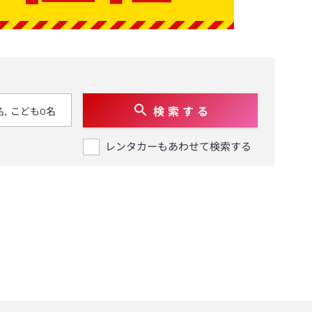
検 索 す る
レンタカーもあわせて検索する