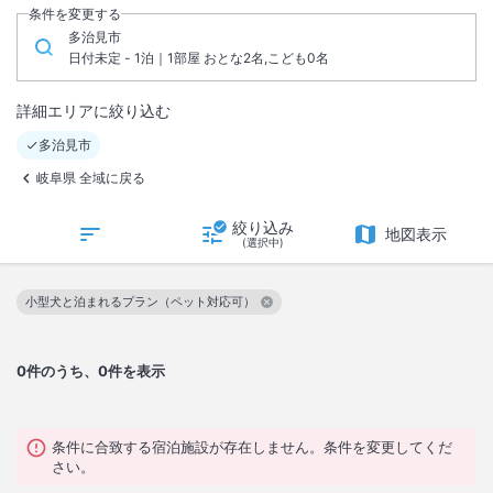
条件を変更する
多治見市
日付未定 - 1泊｜1部屋 おとな2名,こども0名
詳細エリアに絞り込む
多治見市
岐阜県 全域に戻る
絞り込み
地図表示
(選択中)
小型犬と泊まれるプラン（ペット対応可）
この絞り込み条件を解除
0
件のうち、0件を表示
条件に合致する宿泊施設が存在しません。条件を変更してくだ
さい。