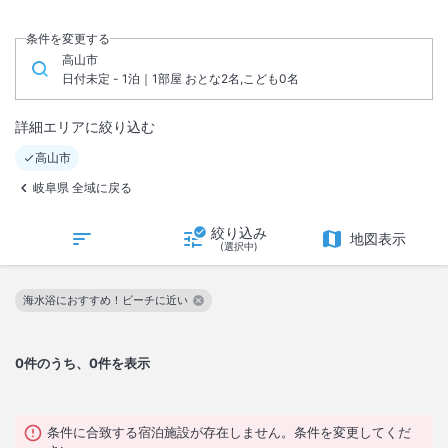
条件を変更する
高山市
日付未定 - 1泊｜1部屋 おとな2名,こども0名
詳細エリアに絞り込む
高山市
岐阜県 全域に戻る
絞り込み
地図表示
(選択中)
海水浴におすすめ！ビーチに近い
この絞り込み条件を解除
0
件のうち、0件を表示
条件に合致する宿泊施設が存在しません。条件を変更してくだ