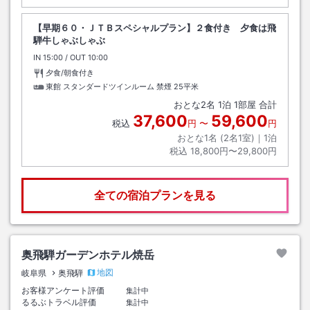
【早期６０・ＪＴＢスペシャルプラン】２食付き 夕食は飛
騨牛しゃぶしゃぶ
IN
チェックイン
15:00
/ OUT
チェックアウト
10:00
夕食/朝食付き
東館 スタンダードツインルーム 禁煙
25平米
おとな
2
名
1
泊
1
部屋 合計
37,600
59,600
税込
円
〜
円
おとな1名 (
2
名1室)｜
1
泊
税込
18,800円〜29,800円
全ての宿泊プランを見る
奥飛騨ガーデンホテル焼岳
地図
岐阜県
奥飛騨
お客様アンケート評価
集計中
るるぶトラベル評価
集計中