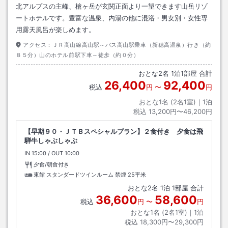
北アルプスの主峰、槍ヶ岳が玄関正面より一望できます山岳リゾ
ートホテルです。豊富な温泉、内湯の他に混浴・男女別・女性専
用露天風呂が楽しめます。
アクセス：
ＪＲ高山線高山駅～バス高山駅乗車（新穂高温泉）行き（約
８５分）山のホテル前駅下車～徒歩（約０分）
おとな
2
名
1
泊
1
部屋 合計
26,400
92,400
税込
円
〜
円
おとな1名 (
2
名1室)｜
1
泊
税込
13,200円〜46,200円
【早期９０・ＪＴＢスペシャルプラン】２食付き 夕食は飛
騨牛しゃぶしゃぶ
IN
チェックイン
15:00
/ OUT
チェックアウト
10:00
夕食/朝食付き
東館 スタンダードツインルーム 禁煙
25平米
おとな
2
名
1
泊
1
部屋 合計
36,600
58,600
税込
円
〜
円
おとな1名 (
2
名1室)｜
1
泊
税込
18,300円〜29,300円