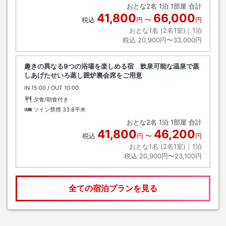
おとな
2
名
1
泊
1
部屋 合計
41,800
66,000
税込
円
〜
円
おとな1名 (
2
名1室)｜
1
泊
税込
20,900円〜33,000円
趣きの異なる9つの浴場を楽しめる宿 飲泉可能な温泉で蒸
しあげたせいろ蒸し囲炉裏会席をご用意
IN
チェックイン
15:00
/ OUT
チェックアウト
10:00
夕食/朝食付き
ツイン禁煙
33.8平米
おとな
2
名
1
泊
1
部屋 合計
41,800
46,200
税込
円
〜
円
おとな1名 (
2
名1室)｜
1
泊
税込
20,900円〜23,100円
全ての宿泊プランを見る