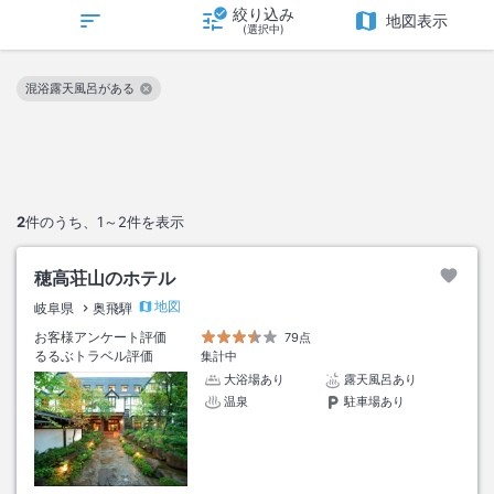
絞り込み
地図表示
(選択中)
混浴露天風呂がある
この絞り込み条件を解除
2
件のうち、
1～2
件を表示
穂高荘山のホテル
地図
岐阜県
奥飛騨
お客様アンケート評価
79点
るるぶトラベル評価
集計中
大浴場あり
露天風呂あり
温泉
駐車場あり