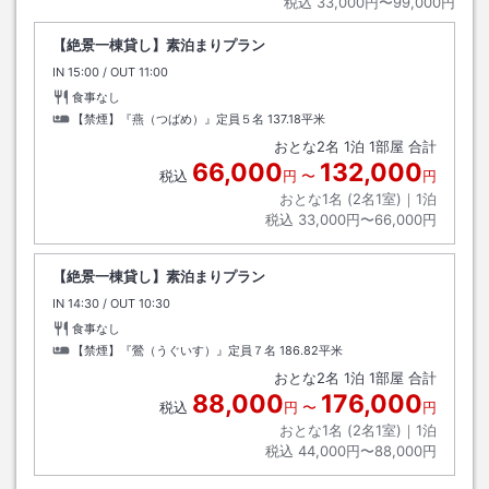
税込
33,000円〜99,000円
【絶景一棟貸し】素泊まりプラン
IN
チェックイン
15:00
/ OUT
チェックアウト
11:00
食事なし
【禁煙】『燕（つばめ）』定員５名
137.18平米
おとな
2
名
1
泊
1
部屋 合計
66,000
132,000
税込
円
〜
円
おとな1名 (
2
名1室)｜
1
泊
税込
33,000円〜66,000円
【絶景一棟貸し】素泊まりプラン
IN
チェックイン
14:30
/ OUT
チェックアウト
10:30
食事なし
【禁煙】『鶯（うぐいす）』定員７名
186.82平米
おとな
2
名
1
泊
1
部屋 合計
88,000
176,000
税込
円
〜
円
おとな1名 (
2
名1室)｜
1
泊
税込
44,000円〜88,000円