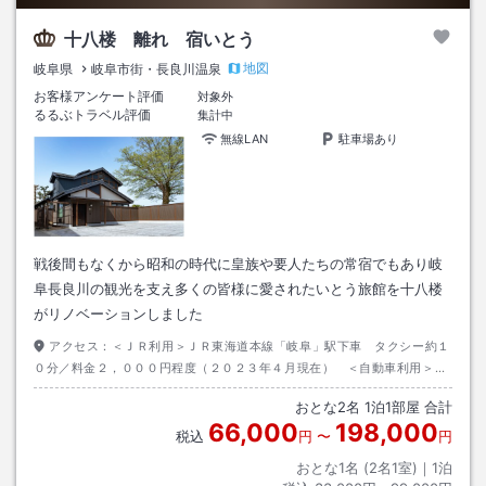
十八楼 離れ 宿いとう
地図
岐阜県
岐阜市街・長良川温泉
お客様アンケート評価
対象外
るるぶトラベル評価
集計中
無線LAN
駐車場あり
戦後間もなくから昭和の時代に皇族や要人たちの常宿でもあり岐
阜長良川の観光を支え多くの皆様に愛されたいとう旅館を十八楼
がリノベーションしました
アクセス：
＜ＪＲ利用＞ＪＲ東海道本線「岐阜」駅下車 タクシー約１
０分／料金２，０００円程度（２０２３年４月現在） ＜自動車利用＞東
海北陸自動車道 一宮木曽川Ｉ．Ｃより国道２２号線へ ※目標物：うか
おとな
2
名
1
泊
1
部屋 合計
い大橋 長良橋
66,000
198,000
税込
円
〜
円
おとな1名 (
2
名1室)｜
1
泊