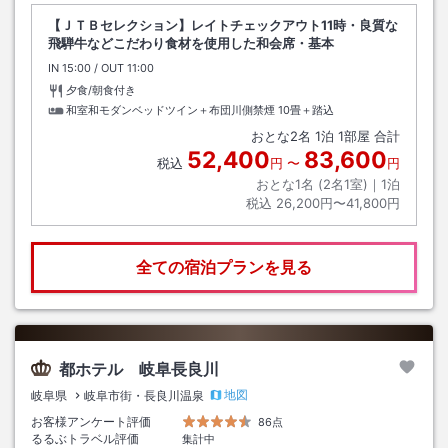
【ＪＴＢセレクション】レイトチェックアウト11時・良質な
飛騨牛などこだわり食材を使用した和会席・基本
IN
チェックイン
15:00
/ OUT
チェックアウト
11:00
夕食/朝食付き
和室和モダンベッドツイン＋布団川側禁煙
10畳＋踏込
おとな
2
名
1
泊
1
部屋 合計
52,400
83,600
税込
円
〜
円
おとな1名 (
2
名1室)｜
1
泊
税込
26,200円〜41,800円
全ての宿泊プランを見る
都ホテル 岐阜長良川
地図
岐阜県
岐阜市街・長良川温泉
お客様アンケート評価
86点
るるぶトラベル評価
集計中