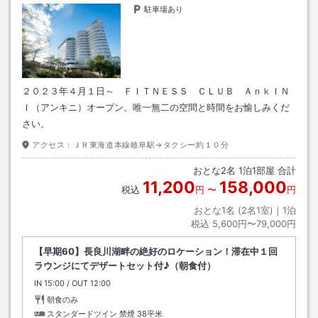
駐車場あり
２０２３年４月１日～ ＦＩＴＮＥＳＳ ＣＬＵＢ ＡｎｋＩＮ
Ｉ（アンキニ）オープン。唯一無二の空間と時間をお愉しみくだ
さい。
アクセス：
ＪＲ東海道本線岐阜駅→タクシー約１０分
おとな
2
名
1
泊
1
部屋 合計
11,200
158,000
税込
円
〜
円
おとな1名 (
2
名1室)｜
1
泊
税込
5,600円〜79,000円
【早期60】長良川湖畔の絶好のロケーション！滞在中１回
ラウンジにてデザートセット付♪（朝食付）
IN
チェックイン
15:00
/ OUT
チェックアウト
12:00
朝食のみ
スタンダードツイン 禁煙
38平米