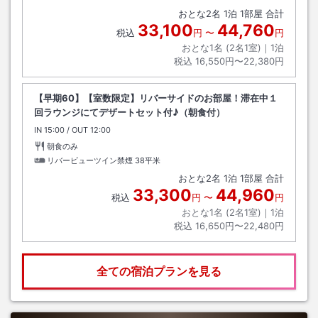
おとな
2
名
1
泊
1
部屋 合計
33,100
44,760
税込
円
〜
円
おとな1名 (
2
名1室)｜
1
泊
税込
16,550円〜22,380円
【早期60】【室数限定】リバーサイドのお部屋！滞在中１
回ラウンジにてデザートセット付♪（朝食付）
IN
チェックイン
15:00
/ OUT
チェックアウト
12:00
朝食のみ
リバービューツイン禁煙
38平米
おとな
2
名
1
泊
1
部屋 合計
33,300
44,960
税込
円
〜
円
おとな1名 (
2
名1室)｜
1
泊
税込
16,650円〜22,480円
全ての宿泊プランを見る