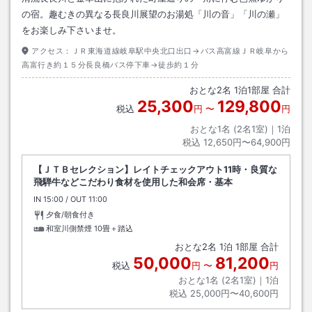
の宿。趣むきの異なる長良川展望のお湯処「川の音」「川の瀬」
をお楽しみ下さいませ。
アクセス：
ＪＲ東海道線岐阜駅中央北口出口→バス高富線ＪＲ岐阜から
高富行き約１５分長良橋バス停下車→徒歩約１分
おとな
2
名
1
泊
1
部屋 合計
25,300
129,800
税込
円
〜
円
おとな1名 (
2
名1室)｜
1
泊
税込
12,650円〜64,900円
【ＪＴＢセレクション】レイトチェックアウト11時・良質な
飛騨牛などこだわり食材を使用した和会席・基本
IN
チェックイン
15:00
/ OUT
チェックアウト
11:00
夕食/朝食付き
和室川側禁煙
10畳＋踏込
おとな
2
名
1
泊
1
部屋 合計
50,000
81,200
税込
円
〜
円
おとな1名 (
2
名1室)｜
1
泊
税込
25,000円〜40,600円