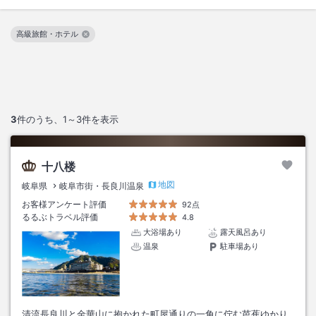
高級旅館・ホテル
この絞り込み条件を解除
3
件のうち、
1～3
件を表示
十八楼
地図
岐阜県
岐阜市街・長良川温泉
お客様アンケート評価
92点
るるぶトラベル評価
4.8
大浴場あり
露天風呂あり
温泉
駐車場あり
清流長良川と金華山に抱かれた町屋通りの一角に佇む芭蕉ゆかり