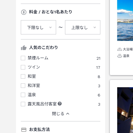
料金 / おとな1名あたり
〜
下限なし
上限なし
人気のこだわり
大浴場
温泉
禁煙ルーム
21
ツイン
17
和室
8
和洋室
3
温泉
6
露天風呂付客室
3
閉じる
お支払方法