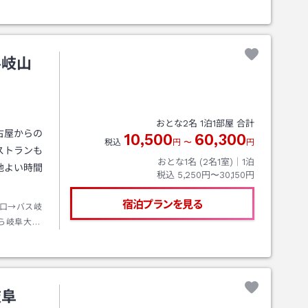
ル岐山
おとな
2
名
1
泊
1
部屋 合計
古屋からの
10,500
60,300
税込
円
〜
円
ストランも
おとな1名 (
2
名1室)｜
1
泊
地よい時間
税込
5,250円〜30,150円
宿泊プランを見る
口→バス岐
ら岐阜大
下車→徒歩
岐阜