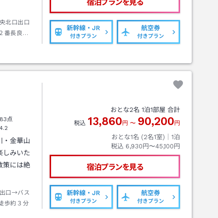
宿泊プランを見る
央北口出口
新幹線・JR
航空券
２番長良橋
付きプラン
付きプラン
５分
おとな
2
名
1
泊
1
部屋 合計
13,860
90,200
83点
税込
円
〜
円
4.2
おとな1名 (
2
名1室)｜
1
泊
川・金華山
税込
6,930円〜45,100円
楽しみいた
散策には絶
宿泊プランを見る
出口→バス
新幹線・JR
航空券
付きプラン
付きプラン
徒歩約３分