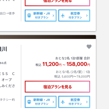
宿泊プランを見る
出口→徒歩
新幹線・JR
航空券
付きプラン
付きプラン
良川
おとな
2
名
1
泊
1
部屋 合計
11,200
158,000
86点
税込
円
〜
円
おとな1名 (
2
名1室)｜
1
泊
ＥＳＳ Ｃ
税込
5,600円〜79,000円
）オープ
しみくださ
宿泊プランを見る
タクシー約
新幹線・JR
航空券
付きプラン
付きプラン