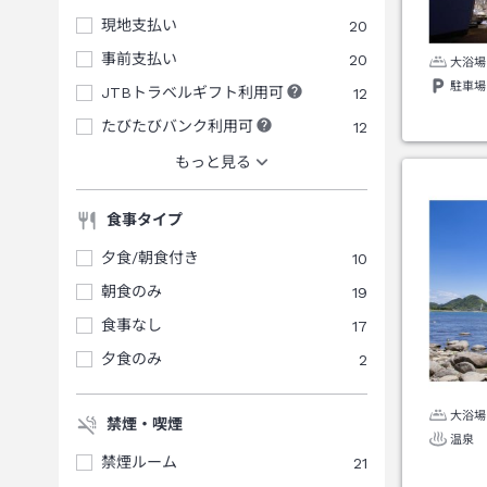
現地支払い
20
事前支払い
20
大浴場
駐車場
JTBトラベルギフト利用可
12
たびたびバンク利用可
12
もっと見る
食事タイプ
夕食/朝食付き
10
朝食のみ
19
食事なし
17
夕食のみ
2
大浴場
禁煙・喫煙
温泉
禁煙ルーム
21