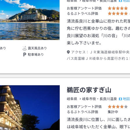
地図
岐阜県
岐阜市街・長良川温泉
お客様アンケート評価
るるぶトラベル評価
清流長良川と金華山に抱かれた町
角に佇む芭蕉ゆかりの宿。趣むき
良川展望のお湯処「川の音」「川
楽しみ下さいませ。
あり
露天風呂あり
アクセス：
ＪＲ東海道線岐阜駅中央
駐車場あり
バス高富線ＪＲ岐阜から高富行き約１
バス停下車→徒歩約１分
鵜匠の家すぎ山
地図
岐阜県
岐阜市街・長良川温泉
お客様アンケート評価
るるぶトラベル評価
集計中
清流長良川に位置し、川に面した
は岐阜城をいただく金華山、眼下