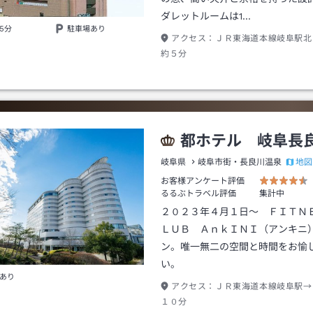
ダレットルームは1…
5分
駐車場あり
アクセス：
ＪＲ東海道本線岐阜駅北
約５分
都ホテル 岐阜長
地図
岐阜県
岐阜市街・長良川温泉
お客様アンケート評価
るるぶトラベル評価
集計中
２０２３年４月１日～ ＦＩＴＮ
ＬＵＢ ＡｎｋＩＮＩ（アンキニ
ン。唯一無二の空間と時間をお愉
い。
あり
アクセス：
ＪＲ東海道本線岐阜駅→
１０分