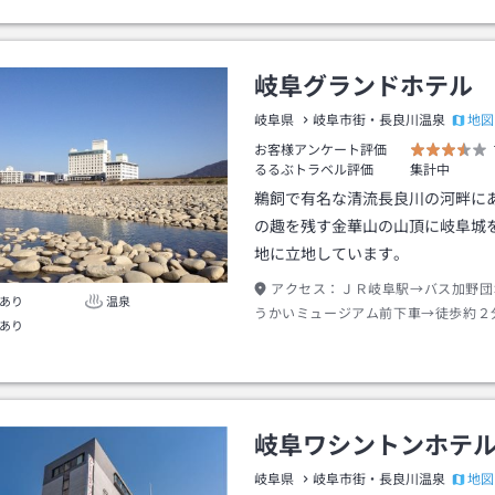
岐阜グランドホテル
地図
岐阜県
岐阜市街・長良川温泉
お客様アンケート評価
るるぶトラベル評価
集計中
鵜飼で有名な清流長良川の河畔に
の趣を残す金華山の山頂に岐阜城
地に立地しています。
アクセス：
ＪＲ岐阜駅→バス加野団
あり
温泉
うかいミュージアム前下車→徒歩約２
あり
駅１１時台～１６時台発のバスは「岐
ホテル」（正面玄関前）に停車
岐阜ワシントンホテ
地図
岐阜県
岐阜市街・長良川温泉