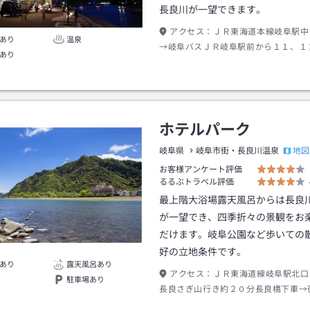
長良川が一望できます。
アクセス：
ＪＲ東海道本線岐阜駅中
あり
温泉
→岐阜バスＪＲ岐阜駅前から１１、１
あり
経由行き約２０分鵜飼屋下車→徒歩約
ホテルパーク
地図
岐阜県
岐阜市街・長良川温泉
お客様アンケート評価
るるぶトラベル評価
最上階大浴場露天風呂からは長良
が一望でき、四季折々の景観をお
だけます。岐阜公園など歩いての
好の立地条件です。
あり
露天風呂あり
アクセス：
ＪＲ東海道線岐阜駅北口
駐車場あり
長良さぎ山行き約２０分長良橋下車→