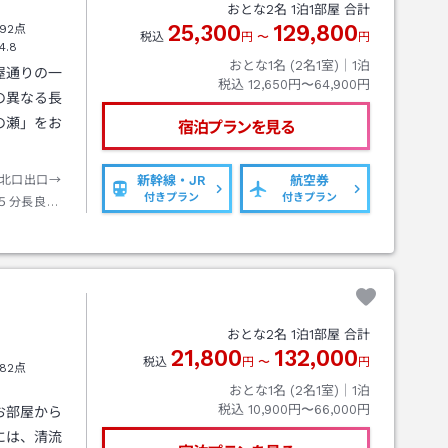
おとな
2
名
1
泊
1
部屋 合計
25,300
129,800
92点
税込
円
〜
円
4.8
おとな1名 (
2
名1室)｜
1
泊
屋通りの一
税込
12,650円〜64,900円
の異なる長
の瀬」をお
宿泊プランを見る
北口出口→
新幹線・JR
航空券
付きプラン
付きプラン
５分長良橋
おとな
2
名
1
泊
1
部屋 合計
21,800
132,000
税込
円
〜
円
82点
おとな1名 (
2
名1室)｜
1
泊
税込
10,900円〜66,000円
お部屋から
には、清流