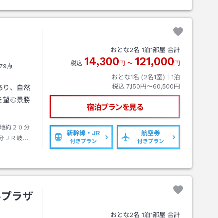
おとな
2
名
1
泊
1
部屋 合計
14,300
121,000
税込
円
〜
円
79点
おとな1名 (
2
名1室)｜
1
泊
税込
7,150円〜60,500円
あり、自然
を望む景勝
宿泊プランを見る
地約２０分
新幹線・JR
航空券
分ＪＲ岐阜
付きプラン
付きプラン
阜グランド
ルプラザ
おとな
2
名
1
泊
1
部屋 合計