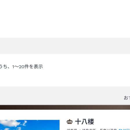
うち、
1～20
件を表示
お
十八楼