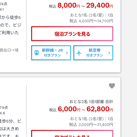
8,000
29,400
74点
税込
円
〜
円
4.1
おとな1名 (
2
名1室)｜
1
泊
駅から徒歩5
税込
4,000円〜14,700円
すので、ビジ
ご利用いた
宿泊プランを見る
良出口→徒
新幹線・JR
航空券
付きプラン
付きプラン
おとな
2
名
1
泊
1
部屋 合計
6,000
62,800
79点
税込
円
〜
円
4.6
おとな1名 (
2
名1室)｜
1
泊
徒歩5分、ビ
税込
3,000円〜31,400円
内は大きめ
計です。モ