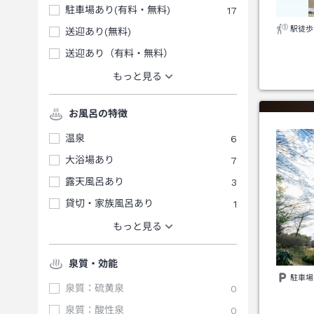
駐車場あり(有料・無料)
17
駅徒歩
送迎あり(無料)
送迎あり（有料・無料）
もっと見る
お風呂の特徴
温泉
6
大浴場あり
7
露天風呂あり
3
貸切・家族風呂あり
1
もっと見る
泉質・効能
駐車場
泉質：硫黄泉
0
泉質：酸性泉
0