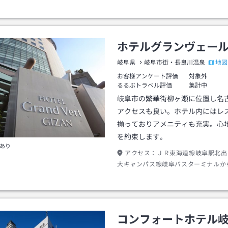
ホテルグランヴェー
地図
岐阜県
岐阜市街・長良川温泉
お客様アンケート評価
対象外
るるぶトラベル評価
集計中
岐阜市の繁華街柳ヶ瀬に位置し名
アクセスも良い。ホテル内にはレ
揃っておりアメニティも充実。心
を約束します。
あり
アクセス：
ＪＲ東海道線岐阜駅北出
大キャンパス線岐阜バスターミナルか
学・大学病院行き約１０分柳ヶ瀬西口
約２分
コンフォートホテル