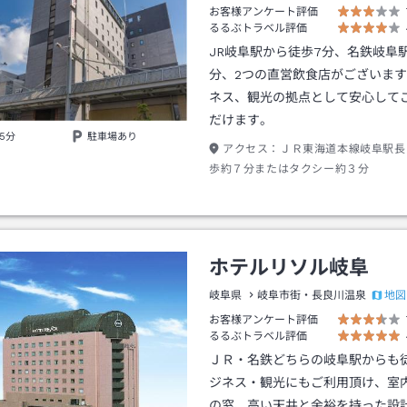
お客様アンケート評価
るるぶトラベル評価
JR岐阜駅から徒歩7分、名鉄岐阜
分、2つの直営飲食店がございま
ネス、観光の拠点として安心して
だけます。
5分
駐車場あり
アクセス：
ＪＲ東海道本線岐阜駅長
歩約７分またはタクシー約３分
ホテルリソル岐阜
地図
岐阜県
岐阜市街・長良川温泉
お客様アンケート評価
るるぶトラベル評価
ＪＲ・名鉄どちらの岐阜駅からも
ジネス・観光にもご利用頂け、室
の窓、高い天井と余裕を持った設