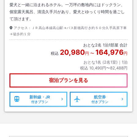
愛犬と一緒に泊まれるホテル。一万坪の敷地内にはドックラン、
個室露天風呂、清流久手川があり、愛犬とゆっくり時間を過ごし
て頂けます。
アクセス：
ＪＲ高山本線高山駅→バス新穂高行き約５０分久手高原下車
→徒歩約１分
おとな
2
名
1
泊
1
部屋 合計
20,980
164,976
税込
円
〜
円
おとな1名 (
2
名1室)｜
1
泊
税込
10,490円〜82,488円
宿泊プランを見る
新幹線・JR
航空券
付きプラン
付きプラン