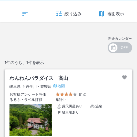
絞り込み
地図表示
料金カレンダー
1
件のうち、
1
件を表示
わんわんパラダイス 高山
地図
岐阜県
丹生川・乗鞍岳
お客様アンケート評価
81点
るるぶトラベル評価
集計中
露天風呂あり
温泉
駐車場あり