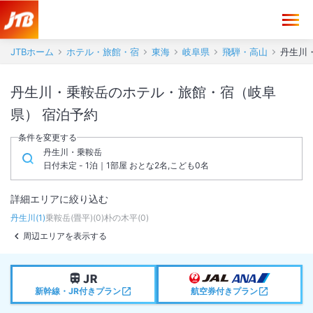
JTBホーム
ホテル・旅館・宿
東海
岐阜県
飛騨・高山
丹生川
丹生川・乗鞍岳のホテル・旅館・宿（岐阜
県） 宿泊予約
条件を変更する
丹生川・乗鞍岳
日付未定 - 1泊｜1部屋 おとな2名,こども0名
詳細エリアに絞り込む
丹生川
(
1
)
乗鞍岳(畳平)
(
0
)
朴の木平
(
0
)
周辺エリアを表示する
新幹線・JR付きプラン
航空券付きプラン