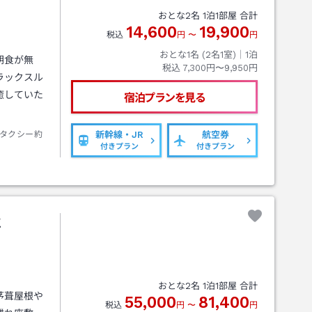
おとな
2
名
1
泊
1
部屋 合計
14,600
19,900
税込
円
〜
円
おとな1名 (
2
名1室)｜
1
泊
朝食が無
税込
7,300円〜9,950円
ラックスル
癒していた
宿泊プランを見る
タクシー約
新幹線・JR
航空券
付きプラン
付きプラン
喜
おとな
2
名
1
泊
1
部屋 合計
茅葺屋根や
55,000
81,400
税込
円
〜
円