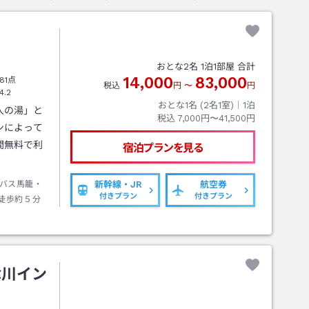
おとな
2
名
1
泊
1
部屋 合計
14,000
83,000
81点
税込
円
〜
円
4.2
おとな1名 (
2
名1室)｜
1
泊
人の湯」と
税込
7,000円〜41,500円
ンによって
間無料で利
宿泊プランを見る
バス馬籠・
新幹線・JR
航空券
付きプラン
付きプラン
徒歩約５分
津川イン