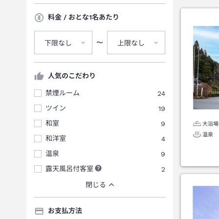
料金 / おとな1名あたり
〜
下限なし
上限なし
人気のこだわり
禁煙ルーム
24
ツイン
19
和室
9
大浴場
温泉
和洋室
4
温泉
9
露天風呂付客室
2
閉じる
お支払方法