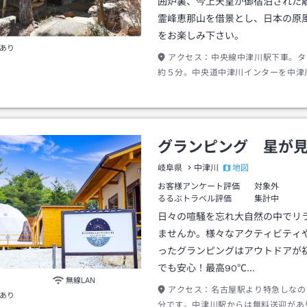
囲炉裏、今上天皇が御宿泊された
霊峰恵那山を借景とし、日本の原
をお楽しみ下さい。
あり
アクセス：
中央線中津川駅下車。タ
約５分。中央道中津川インターを中津
向い中津川堤防道を川下へ、桃山公園
３分程。
グランピング 星が
地図
岐阜県
中津川
お客様アンケート評価
対象外
るるぶトラベル評価
集計中
日々の喧騒を忘れ大自然の中でリ
ませんか。様々なアクティビティ
ったグランピングはアウトドアが
でも安心！最高90℃…
無線LAN
アクセス：
名古屋駅より特急しなの
あり
分です。中津川駅からは無料送迎があ