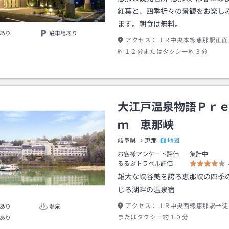
紅葉と、四季折々の景観をお楽し
ます。朝食は無料。
あり
駐車場あり
アクセス：
ＪＲ中央本線恵那駅正面
約１２分またはタクシー約３分
大江戸温泉物語Ｐｒ
ｍ 恵那峡
地図
岐阜県
恵那
お客様アンケート評価
集計中
るるぶトラベル評価
雄大な峡谷美を誇る恵那峡の四季
じる湖畔の温泉宿
アクセス：
ＪＲ中央西線恵那駅→徒
あり
温泉
またはタクシー約１０分
あり