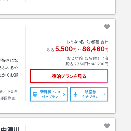
ださいま
おとな
2
名
1
泊
1
部屋 合計
5,500
86,460
税込
円
〜
円
おとな1名 (
2
名1室)｜
1
泊
が好きにな
税込
2,750円〜43,230円
あふれるや
たかくお迎
宿泊プランを見る
7分／中央自
新幹線・JR
航空券
付きプラン
付きプラン
中部国際空港
・中津川