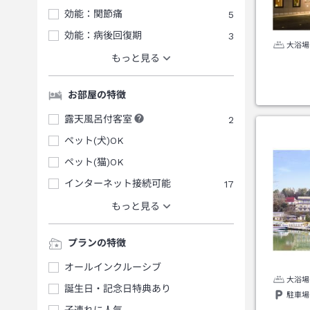
効能：関節痛
5
効能：病後回復期
3
大浴場
もっと見る
お部屋の特徴
露天風呂付客室
2
ペット(犬)OK
ペット(猫)OK
インターネット接続可能
17
もっと見る
プランの特徴
オールインクルーシブ
大浴場
誕生日・記念日特典あり
駐車場