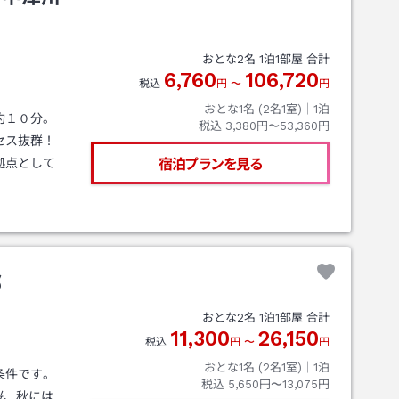
おとな
2
名
1
泊
1
部屋 合計
6,760
106,720
税込
円
〜
円
おとな1名 (
2
名1室)｜
1
泊
約１０分。
税込
3,380円〜53,360円
セス抜群！
拠点として
宿泊プランを見る
那
おとな
2
名
1
泊
1
部屋 合計
11,300
26,150
税込
円
〜
円
おとな1名 (
2
名1室)｜
1
泊
条件です。
税込
5,650円〜13,075円
桜、秋には