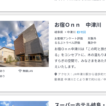
で、事前に電車の到着時間をご連絡く
せ。
お宿Ｏｎｎ 中津川
地図
岐阜県
中津川
お客様アンケート評価
対象外
るるぶトラベル評価
集計中
お宿Ｏｎｎ中津川は「この町と旅
る」をコンセプトに、木の温もり
すらぎの空間で、みなさまをあた
えいたします。
あり
無線LAN
アクセス：
JR中津川駅から徒歩約
あり
動車道 中津川ＩＣより車で約10分／
より車で約1時間40分
スーパーホテル岐阜