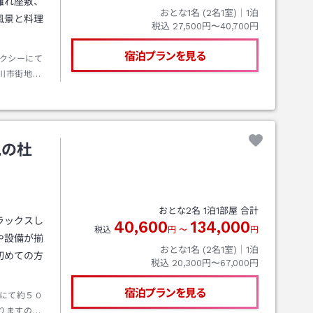
離れ座敷、
おとな1名 (
2
名1室)｜
1
泊
風景と料理
税込
27,500円〜40,700円
宿泊プランを見る
クシーにて
川市街地へ
を左折し、
見の杜
おとな
2
名
1
泊
1
部屋 合計
ラックスし
40,600
134,000
税込
円
〜
円
や設備が揃
おとな1名 (
2
名1室)｜
1
泊
初めての方
税込
20,300円〜67,000円
宿泊プランを見る
にて約５０
りますの