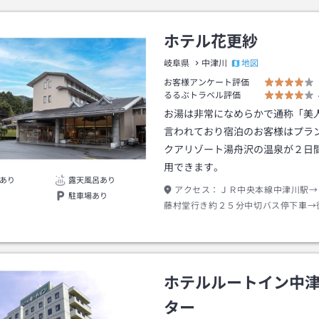
ホテル花更紗
地図
岐阜県
中津川
お客様アンケート評価
るるぶトラベル評価
お湯は非常になめらかで通称「美
言われており宿泊のお客様はプラ
クアリゾート湯舟沢の温泉が２日
用できます。
あり
露天風呂あり
アクセス：
ＪＲ中央本線中津川駅→
駐車場あり
藤村堂行き約２５分中切バス停下車→
ホテルルートイン中
ター