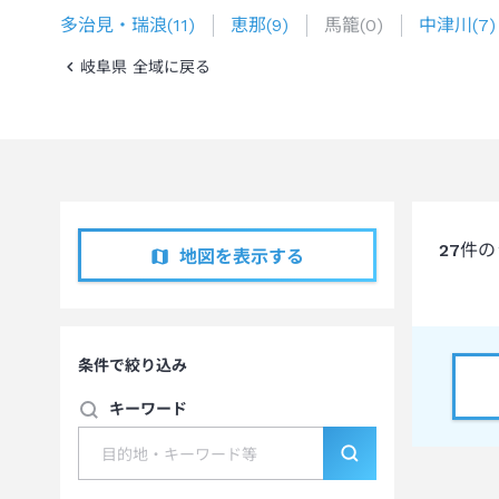
多治見・瑞浪
(
11
)
恵那
(
9
)
馬籠
(
0
)
中津川
(
7
)
岐阜県 全域に戻る
27
件の
地図を表示する
条件で絞り込み
キーワード