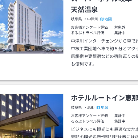
天然温泉
地図
岐阜県
中津川
お客様アンケート評価
対象外
るるぶトラベル評価
集計中
中津川インターチェンジから車で
中核工業団地へ車で約５分とアク
馬籠宿や妻籠宿などの宿町巡りの
も便利です。
ホテルルートイン恵
地図
岐阜県
恵那
お客様アンケート評価
集計中
るるぶトラベル評価
集計中
ビジネスにも観光にも最適な立地
恵那の観光名所“恵那峡”は春には