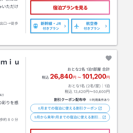
みいただけ
宿泊プランを見る
出口→徒歩
新幹線・JR
航空券
付きプラン
付きプラン
ｅｍｉｕ
おとな
2
名
1
泊
1
部屋 合計
26,840
101,200
税込
円
〜
円
おとな1名 (
2
名1室)｜
1
泊
税込
13,420円〜50,600円
4.1
割引クーポン配布中
※利用条件あり
の彩りを感
8月までの宿泊に使える割引クーポン
9月から来年1月までの宿泊に使える割引…
歩約８０分