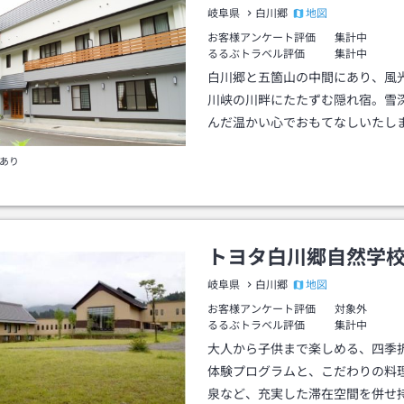
地図
岐阜県
白川郷
お客様アンケート評価
集計中
るるぶトラベル評価
集計中
白川郷と五箇山の中間にあり、風
川峡の川畔にたたずむ隠れ宿。雪
んだ温かい心でおもてなしいたし
あり
トヨタ白川郷自然学
地図
岐阜県
白川郷
お客様アンケート評価
対象外
るるぶトラベル評価
集計中
大人から子供まで楽しめる、四季
体験プログラムと、こだわりの料
泉など、充実した滞在空間を併せ