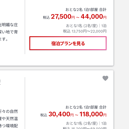
おとな
2
名
1
泊
1
部屋 合計
27,500
44,000
税込
円
〜
円
光明媚な庄
おとな1名 (
2
名1室)｜
1
泊
税込
13,750円〜22,000円
深い地で育
ます。
宿泊プランを見る
校
おとな
2
名
1
泊
1
部屋 合計
折々の自然
30,400
118,000
税込
円
〜
円
理や天然温
おとな1名 (
2
名1室)｜
1
泊
持つ環境配
税込
15,200円〜59,000円