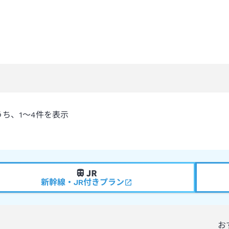
)
うち、
1～4
件を表示
新幹線・JR付きプラン
お