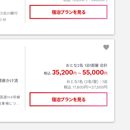
宿泊プランを見る
ス白川郷行
０分
おとな
2
名
1
泊
1
部屋 合計
35,200
55,000
税込
円
〜
円
源泉かけ流
おとな1名 (
2
名1室)｜
1
泊
税込
17,600円〜27,500円
国道156号線
宿泊プランを見る
駐車場につき
ります。お