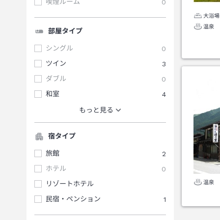
喫煙ルーム
0
大浴場
温泉
部屋タイプ
シングル
0
ツイン
3
ダブル
0
和室
4
もっと見る
宿タイプ
旅館
2
ホテル
0
温泉
リゾートホテル
民宿・ペンション
1