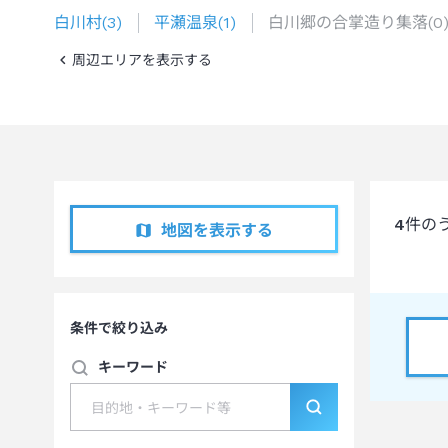
白川村
(
3
)
平瀬温泉
(
1
)
白川郷の合掌造り集落
(
0
周辺エリアを表示する
4
件の
地図を表示する
条件で絞り込み
キーワード