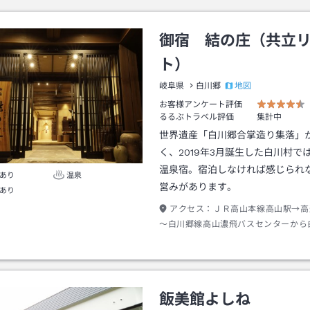
御宿 結の庄（共立
ト）
地図
岐阜県
白川郷
お客様アンケート評価
るるぶトラベル評価
集計中
世界遺産「白川郷合掌造り集落」
く、2019年3月誕生した白川村で
温泉宿。宿泊しなければ感じられ
あり
温泉
営みがあります。
あり
アクセス：
ＪＲ高山本線高山駅→高
～白川郷線高山濃飛バスセンターから
沢行き約５０分白川郷下車→徒歩約２
飯美館よしね