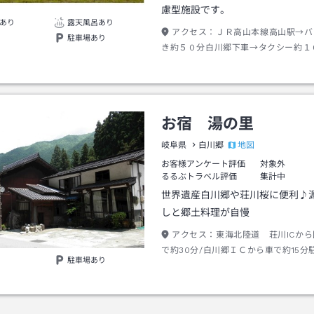
慮型施設です。
あり
露天風呂あり
アクセス：
ＪＲ高山本線高山駅→バ
駐車場あり
き約５０分白川郷下車→タクシー約１
お宿 湯の里
地図
岐阜県
白川郷
お客様アンケート評価
対象外
るるぶトラベル評価
集計中
世界遺産白川郷や荘川桜に便利♪
しと郷土料理が自慢
アクセス：
東海北陸道 荘川ICから
で約30分/白川郷ＩＣから車で約15分
駐車場あり
まして、中型・大型バスは応相談とな
電話にてお問い合わせください。