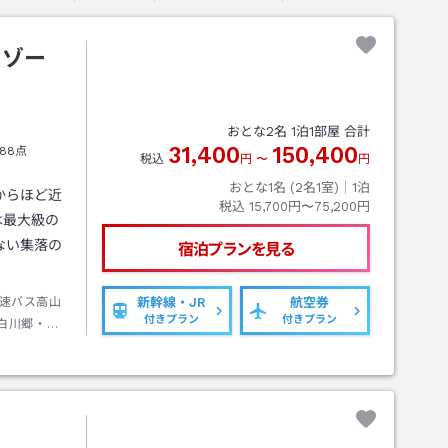
リゾー
おとな
2
名
1
泊
1
部屋 合計
31,400
150,400
88点
税込
円
〜
円
おとな1名 (
2
名1室)｜
1
泊
からほど近
税込
15,700円〜75,200円
は最大級の
ない集落の
宿泊プランを見る
速バス高山
新幹線・JR
航空券
付きプラン
付きプラン
白川郷・金
５分