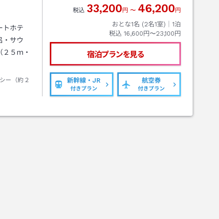
33,200
46,200
税込
円
〜
円
おとな1名 (
2
名1室)｜
1
泊
ートホテ
税込
16,600円〜23,100円
呂・サウ
（２５ｍ・
宿泊プランを見る
シー（約２
新幹線・JR
航空券
付きプラン
付きプラン