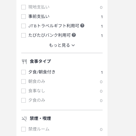
現地支払い
0
事前支払い
1
JTBトラベルギフト利用可
1
たびたびバンク利用可
1
もっと見る
食事タイプ
夕食/朝食付き
1
朝食のみ
0
食事なし
0
夕食のみ
0
禁煙・喫煙
禁煙ルーム
0