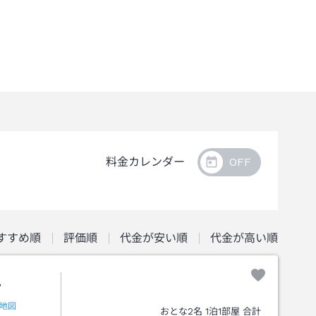
料金カレンダー
すすめ順
評価順
代金が安い順
代金が高い順
平
地図
おとな
2
名
1
泊
1
部屋 合計