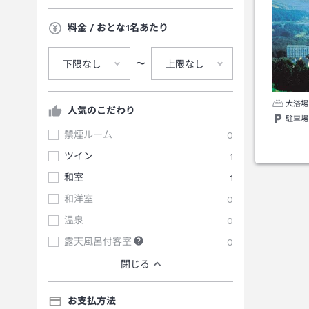
料金 / おとな1名あたり
〜
下限なし
上限なし
大浴場
人気のこだわり
駐車場
禁煙ルーム
0
ツイン
1
和室
1
和洋室
0
温泉
0
露天風呂付客室
0
閉じる
お支払方法