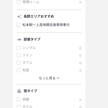
喫煙ルーム
0
長野エリアおすすめ
松本駅～上高地間往復専用車付
部屋タイプ
シングル
0
ツイン
0
ダブル
0
和室
0
もっと見る
宿タイプ
旅館
0
ホテル
0