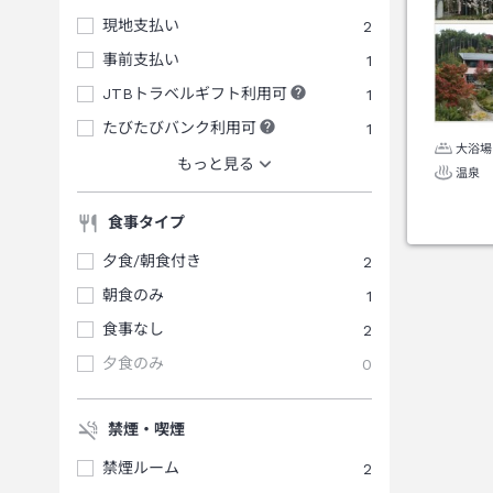
現地支払い
2
事前支払い
1
JTBトラベルギフト利用可
1
たびたびバンク利用可
1
大浴場
もっと見る
温泉
食事タイプ
夕食/朝食付き
2
朝食のみ
1
食事なし
2
夕食のみ
0
禁煙・喫煙
禁煙ルーム
2