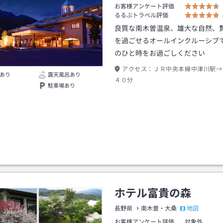
お客様アンケート評価
るるぶトラベル評価
良質な南木曽温泉、雄大な自然、
を過ごせるオールインクルーシブ
のひと時をお過ごしください
アクセス：
ＪＲ中央本線中津川駅→
あり
露天風呂あり
４０分
駐車場あり
ホテル富貴の森
地図
長野県
南木曽・大桑
お客様アンケート評価
対象外