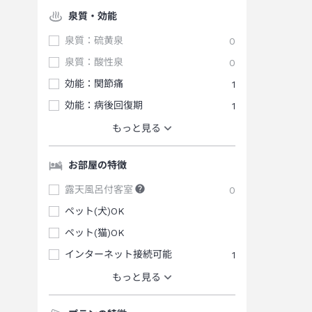
泉質・効能
泉質：硫黄泉
0
泉質：酸性泉
0
効能：関節痛
1
効能：病後回復期
1
もっと見る
お部屋の特徴
露天風呂付客室
0
ペット(犬)OK
ペット(猫)OK
インターネット接続可能
1
もっと見る