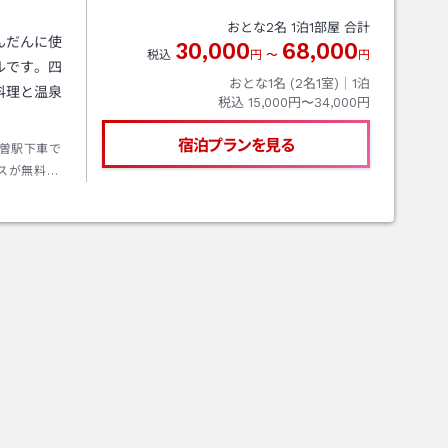
おとな
2
名
1
泊
1
部屋 合計
んだんに使
30,000
68,000
税込
円
〜
円
ルです。四
おとな1名 (
2
名1室)｜
1
泊
料理と温泉
税込
15,000円〜34,000円
宿泊プランを見る
曽駅下車で
スが無料・