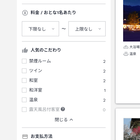
料金 / おとな1名あたり
〜
下限なし
上限なし
大浴場
人気のこだわり
温泉
禁煙ルーム
2
ツイン
2
和室
2
和洋室
1
温泉
2
露天風呂付客室
0
閉じる
お支払方法