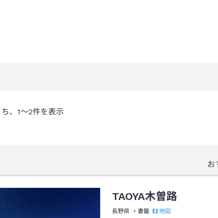
うち、
1～2
件を表示
お
TAOYA木曽路
地図
長野県
妻籠