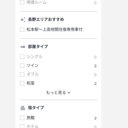
喫煙ルーム
0
長野エリアおすすめ
松本駅～上高地間往復専用車付
部屋タイプ
シングル
0
ツイン
2
ダブル
0
和室
2
もっと見る
宿タイプ
旅館
2
ホテル
0