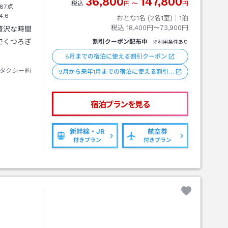
36,800
147,800
税込
円
〜
円
87点
4.6
おとな1名 (
2
名1室)｜
1
泊
税込
18,400円〜73,900円
贅沢な時間
でくつろぎ
割引クーポン配布中
※利用条件あり
8月までの宿泊に使える割引クーポン
タクシー約
9月から来年1月までの宿泊に使える割引…
宿泊プランを見る
新幹線・JR
航空券
付きプラン
付きプラン