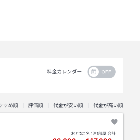
料金カレンダー
すすめ順
評価順
代金が安い順
代金が高い順
おとな
2
名
1
泊
1
部屋 合計