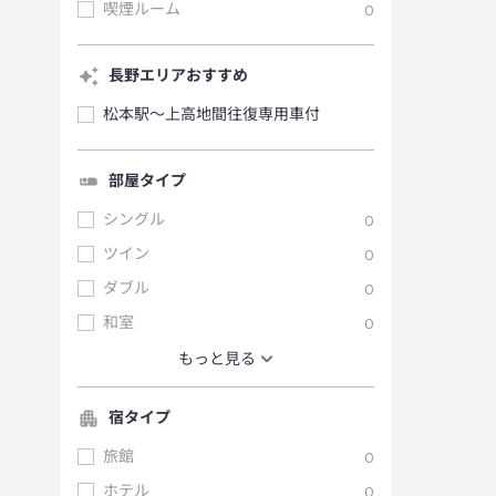
喫煙ルーム
0
長野エリアおすすめ
松本駅～上高地間往復専用車付
部屋タイプ
シングル
0
ツイン
0
ダブル
0
和室
0
もっと見る
宿タイプ
旅館
0
ホテル
0