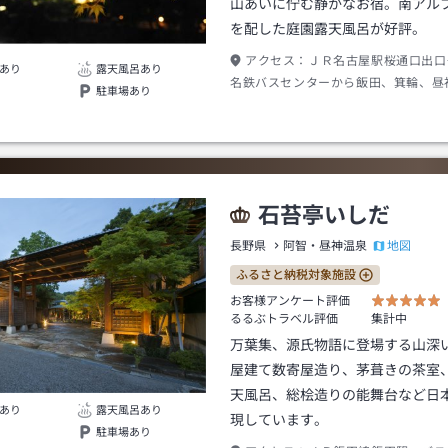
山あいに佇む静かなお宿。南アル
を配した庭園露天風呂が好評。
アクセス：
ＪＲ名古屋駅桜通口出口
あり
露天風呂あり
名鉄バスセンターから飯田、箕輪、昼
駐車場あり
約１２０分昼神温泉、駒場バス停下車
約１０分
石苔亭いしだ
地図
長野県
阿智・昼神温泉
ふるさと納税対象施設
お客様アンケート評価
るるぶトラベル評価
集計中
万葉集、源氏物語に登場する山深
屋建て数寄屋造り、茅葺きの茶室
天風呂、総桧造りの能舞台など日
あり
露天風呂あり
現しています。
駐車場あり