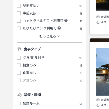
現地支払い
15
事前支払い
8
大浴場
JTBトラベルギフト利用可
8
温泉
たびたびバンク利用可
8
もっと見る
食事タイプ
夕食/朝食付き
15
朝食のみ
5
食事なし
5
夕食のみ
0
禁煙・喫煙
大浴場
禁煙ルーム
13
温泉