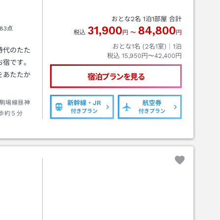
おとな
2
名
1
泊
1
部屋 合計
31,900
84,800
83点
税込
円
〜
円
おとな1名 (
2
名1室)｜
1
泊
時代のたた
税込
15,950円〜42,400円
お宿です。
をあたたか
宿泊プランを見る
駒場線昼神
新幹線・JR
航空券
付きプラン
付きプラン
歩約５分