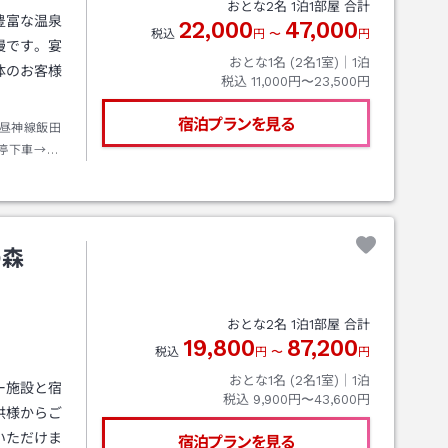
おとな
2
名
1
泊
1
部屋 合計
豊富な温泉
22,000
47,000
税込
円
〜
円
慢です。宴
おとな1名 (
2
名1室)｜
1
泊
体のお客様
税込
11,000円〜23,500円
宿泊プランを見る
昼神線飯田
停下車→タ
の森
おとな
2
名
1
泊
1
部屋 合計
19,800
87,200
税込
円
〜
円
おとな1名 (
2
名1室)｜
1
泊
ー施設と宿
税込
9,900円〜43,600円
供様からご
いただけま
宿泊プランを見る