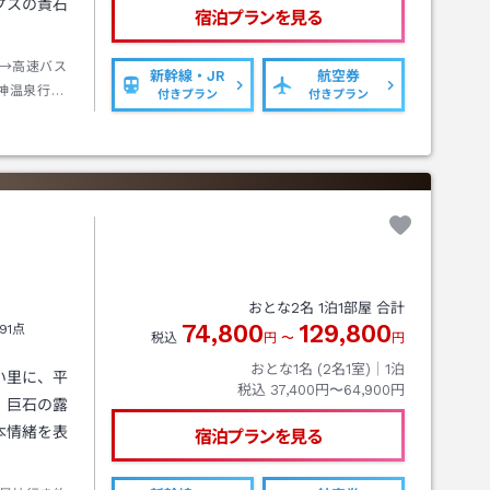
プスの貴石
宿泊プランを見る
→高速バス
新幹線・JR
航空券
神温泉行き
付きプラン
付きプラン
→タクシー
おとな
2
名
1
泊
1
部屋 合計
74,800
129,800
91点
税込
円
〜
円
おとな1名 (
2
名1室)｜
1
泊
い里に、平
税込
37,400円〜64,900円
、巨石の露
本情緒を表
宿泊プランを見る