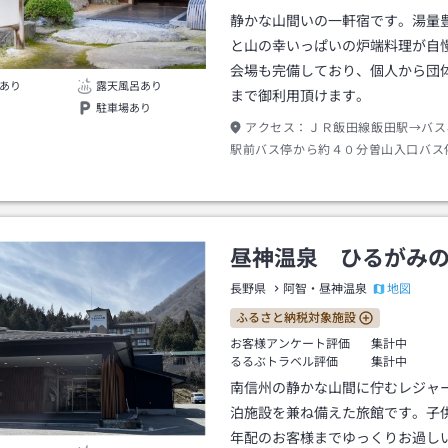
静かな山間いの一軒宿です。湯量
と山の幸いっぱいの炉端料理が自
会場も完備しており、個人から団
あり
露天風呂あり
まで御利用頂けます。
駐車場あり
アクセス：
ＪＲ飯田線飯田駅→バス
駅前バス停から約４０分曽山入口バス
クシー約２０分
昼神温泉 ひるがみ
地図
長野県
阿智・昼神温泉
ふるさと納税対象施設
お客様アンケート評価
集計中
るるぶトラベル評価
集計中
南信州の静かな山間に佇むレジャ
泊施設を兼ね備えた旅館です。子
年配のお客様までゆっくりお過し