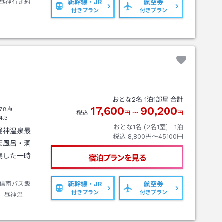
昼神行き約
新幹線・JR
航空券
付きプラン
付きプラン
おとな
2
名
1
泊
1
部屋 合計
17,600
90,200
78点
税込
円
〜
円
4.3
おとな1名 (
2
名1室)｜
1
泊
昼神温泉最
税込
8,800円〜45,100円
天風呂・洞
実した一時
宿泊プランを見る
信南バス飯
新幹線・JR
航空券
付きプラン
付きプラン
）昼神温泉