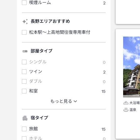
喫煙ルーム
2
長野エリアおすすめ
松本駅～上高地間往復専用車付
部屋タイプ
シングル
0
ツイン
2
ダブル
0
和室
15
もっと見る
大浴場
温泉
宿タイプ
旅館
15
ホテル
0