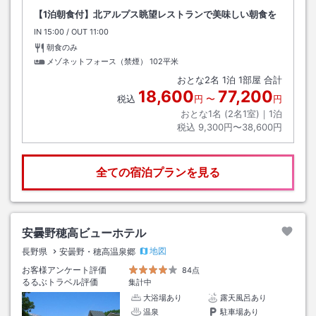
【1泊朝食付】北アルプス眺望レストランで美味しい朝食を
IN
チェックイン
15:00
/ OUT
チェックアウト
11:00
朝食のみ
メゾネットフォース（禁煙）
102平米
おとな
2
名
1
泊
1
部屋 合計
18,600
77,200
税込
円
〜
円
おとな1名 (
2
名1室)｜
1
泊
税込
9,300円〜38,600円
全ての宿泊プランを見る
安曇野穂高ビューホテル
地図
長野県
安曇野・穂高温泉郷
お客様アンケート評価
84点
るるぶトラベル評価
集計中
大浴場あり
露天風呂あり
温泉
駐車場あり