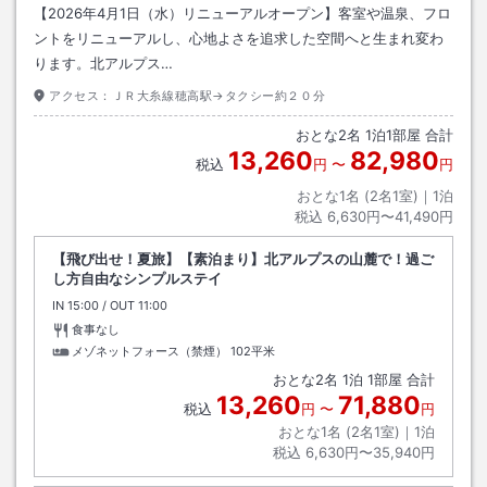
【2026年4月1日（水）リニューアルオープン】客室や温泉、フロ
ントをリニューアルし、心地よさを追求した空間へと生まれ変わ
ります。北アルプス…
アクセス：
ＪＲ大糸線穂高駅→タクシー約２０分
おとな
2
名
1
泊
1
部屋 合計
13,260
82,980
税込
円
〜
円
おとな1名 (
2
名1室)｜
1
泊
税込
6,630円〜41,490円
【飛び出せ！夏旅】【素泊まり】北アルプスの山麓で！過ご
し方自由なシンプルステイ
IN
チェックイン
15:00
/ OUT
チェックアウト
11:00
食事なし
メゾネットフォース（禁煙）
102平米
おとな
2
名
1
泊
1
部屋 合計
13,260
71,880
税込
円
〜
円
おとな1名 (
2
名1室)｜
1
泊
税込
6,630円〜35,940円