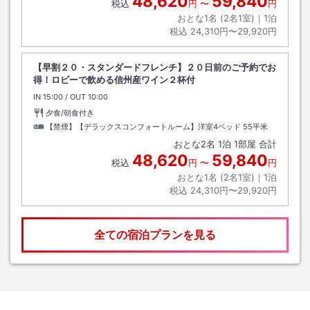
48,620
59,840
税込
円
〜
円
おとな1名 (
2
名1室)｜
1
泊
税込
24,310円〜29,920円
【早割２０・スタンダードフレンチ】２０日前のご予約でお
得！ロビーで飲める信州産ワイン２杯付
IN
チェックイン
15:00
/ OUT
チェックアウト
10:00
夕食/朝食付き
【禁煙】【デラックスコンフォートルーム】洋室4ベッド
55平米
おとな
2
名
1
泊
1
部屋 合計
48,620
59,840
税込
円
〜
円
おとな1名 (
2
名1室)｜
1
泊
税込
24,310円〜29,920円
全ての宿泊プランを見る