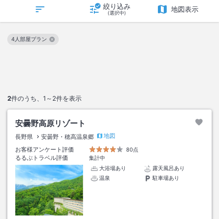
絞り込み
地図表示
(選択中)
4人部屋プラン
この絞り込み条件を解除
2
件のうち、
1～2
件を表示
安曇野高原リゾート
地図
長野県
安曇野・穂高温泉郷
お客様アンケート評価
80点
るるぶトラベル評価
集計中
大浴場あり
露天風呂あり
温泉
駐車場あり