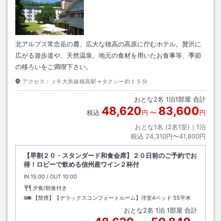
北アルプス常念岳の麓、広大な穂高の高原に佇むホテル。贅沢に
広がる遊歩道や、天然温泉、地元の食材を用いたお食事等、季節
の移ろいをご満喫下さい。
アクセス：
ＪＲ大糸線穂高駅→タクシー約１５分
おとな
2
名
1
泊
1
部屋 合計
48,620
83,600
税込
円
〜
円
おとな1名 (
2
名1室)｜
1
泊
税込
24,310円〜41,800円
【早割２０・スタンダード和食会席】２０日前のご予約でお
得！ロビーで飲める信州産ワイン２杯付
IN
チェックイン
15:00
/ OUT
チェックアウト
10:00
夕食/朝食付き
【禁煙】【デラックスコンフォートルーム】洋室4ベッド
55平米
おとな
2
名
1
泊
1
部屋 合計