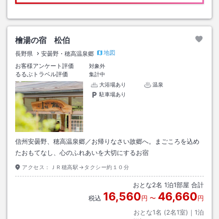
檜湯の宿 松伯
地図
長野県
安曇野・穂高温泉郷
お客様アンケート評価
対象外
るるぶトラベル評価
集計中
大浴場あり
温泉
駐車場あり
信州安曇野、穂高温泉郷／お帰りなさい故郷へ。まごころを込め
たおもてなし、心のふれあいを大切にするお宿
アクセス：
ＪＲ穂高駅→タクシー約１０分
おとな
2
名
1
泊
1
部屋 合計
16,560
46,660
税込
円
〜
円
おとな1名 (
2
名1室)｜
1
泊