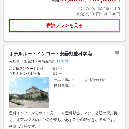
おとな1名 (
2
名1室)｜
1
泊
税込
8,500円〜26,000円
宿泊プランを見る
ホテルルートインコート安曇野豊科駅南
地図
長野県
安曇野・穂高温泉郷
お客様アンケート評価
集計中
るるぶトラベル評価
集計中
大浴場あり
駅徒歩5分
駐車場あり
豊科インターから車で５分。ＪＲ豊科駅徒歩２分。交通の便が良
く、北アルプスの山並みが美しいあずみ野の静かなホテルです。
朝食は無料です。