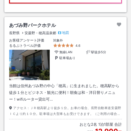
あづみ野パークホテル
地図
長野県
安曇野・穂高温泉郷
お客様アンケート評価
対象外
るるぶトラベル評価
4.6
無線LAN
駅徒歩5分
駐車場あり
当館は信州あづみ野の中心「穂高」に生まれました。穂高駅から
徒歩１分とビジネス・観光に便利！朝食は和・洋日替りメニュ
ー！wifiルーター貸出可…
アクセス：
ＪＲ穂高駅より徒歩１分。お車の場合、長野自動車道安曇野
ＩＣより約１０分。駐車場は大型車もお受けできます。（ご利用の場合は
事前に施設へご連絡ください。）
おとな
2
名
1
泊
1
部屋 合計