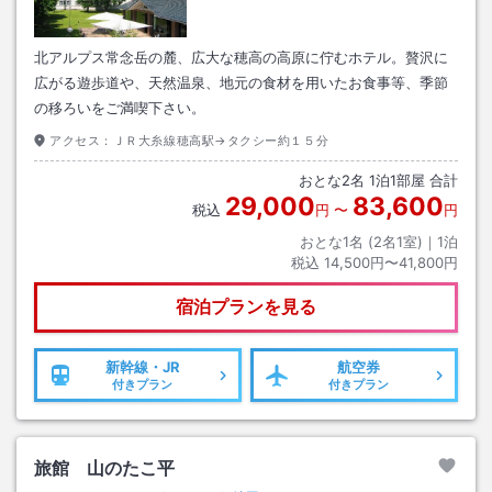
北アルプス常念岳の麓、広大な穂高の高原に佇むホテル。贅沢に
広がる遊歩道や、天然温泉、地元の食材を用いたお食事等、季節
の移ろいをご満喫下さい。
アクセス：
ＪＲ大糸線穂高駅→タクシー約１５分
おとな
2
名
1
泊
1
部屋 合計
29,000
83,600
税込
円
〜
円
おとな1名 (
2
名1室)｜
1
泊
税込
14,500円〜41,800円
宿泊プランを見る
新幹線・JR
航空券
付きプラン
付きプラン
旅館 山のたこ平