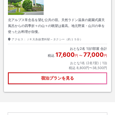
北アルプス常念岳を望む公共の宿。天然ラドン温泉の庭園式露天
風呂からの四季折々の山々の眺望は最高。地元野菜・山川の幸を
使ったお料理が自慢。
アクセス：
ＪＲ大糸線豊科駅～タクシー（約１５分）
おとな
2
名
1
泊
1
部屋 合計
17,600
77,000
税込
円
〜
円
おとな1名 (
2
名1室)｜
1
泊
税込
8,800円〜38,500円
宿泊プランを見る