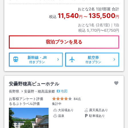
おとな
2
名
1
泊
1
部屋 合計
11,540
135,500
税込
円
〜
円
おとな1名 (
2
名1室)｜
1
泊
税込
5,770円〜67,750円
宿泊プランを見る
新幹線・JR
航空券
付きプラン
付きプラン
安曇野穂高ビューホテル
地図
長野県
安曇野・穂高温泉郷
お客様アンケート評価
84点
るるぶトラベル評価
集計中
大浴場あり
露天風呂あり
温泉
駐車場あり