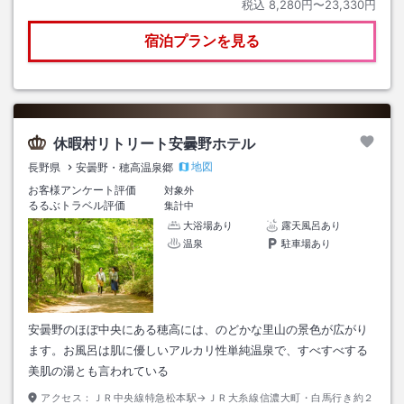
税込
8,280円〜23,330円
宿泊プランを見る
休暇村リトリート安曇野ホテル
地図
長野県
安曇野・穂高温泉郷
お客様アンケート評価
対象外
るるぶトラベル評価
集計中
大浴場あり
露天風呂あり
温泉
駐車場あり
安曇野のほぼ中央にある穂高には、のどかな里山の景色が広がり
ます。お風呂は肌に優しいアルカリ性単純温泉で、すべすべする
美肌の湯とも言われている
アクセス：
ＪＲ中央線特急松本駅→ＪＲ大糸線信濃大町・白馬行き約２