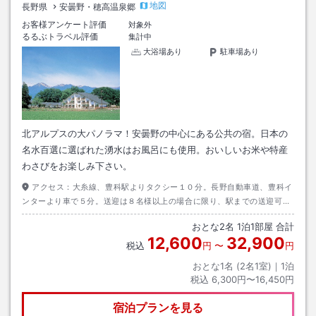
地図
長野県
安曇野・穂高温泉郷
お客様アンケート評価
対象外
るるぶトラベル評価
集計中
大浴場あり
駐車場あり
北アルプスの大パノラマ！安曇野の中心にある公共の宿。日本の
名水百選に選ばれた湧水はお風呂にも使用。おいしいお米や特産
わさびをお楽しみ下さい。
アクセス：
大糸線、豊科駅よりタクシー１０分。長野自動車道、豊科イ
ンターより車で５分。送迎は８名様以上の場合に限り、駅までの送迎可
能。
おとな
2
名
1
泊
1
部屋 合計
12,600
32,900
税込
円
〜
円
おとな1名 (
2
名1室)｜
1
泊
税込
6,300円〜16,450円
宿泊プランを見る