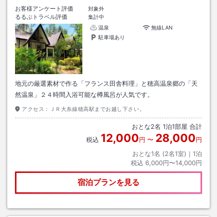
お客様アンケート評価
対象外
るるぶトラベル評価
集計中
温泉
無線LAN
駐車場あり
地元の厳選素材で作る「フランス田舎料理」と穂高温泉郷の「天
然温泉」２４時間入浴可能な樽風呂が人気です。
アクセス：
ＪＲ大糸線穂高駅までお越し下さい。
おとな
2
名
1
泊
1
部屋 合計
12,000
28,000
税込
円
〜
円
おとな1名 (
2
名1室)｜
1
泊
税込
6,000円〜14,000円
宿泊プランを見る