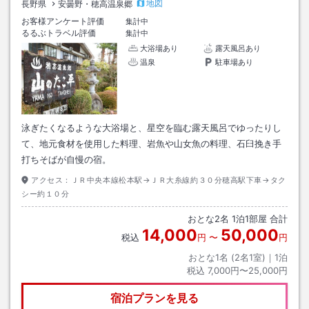
地図
長野県
安曇野・穂高温泉郷
お客様アンケート評価
集計中
るるぶトラベル評価
集計中
大浴場あり
露天風呂あり
温泉
駐車場あり
泳ぎたくなるような大浴場と、星空を臨む露天風呂でゆったりし
て、地元食材を使用した料理、岩魚や山女魚の料理、石臼挽き手
打ちそばが自慢の宿。
アクセス：
ＪＲ中央本線松本駅→ＪＲ大糸線約３０分穂高駅下車→タク
シー約１０分
おとな
2
名
1
泊
1
部屋 合計
14,000
50,000
税込
円
〜
円
おとな1名 (
2
名1室)｜
1
泊
税込
7,000円〜25,000円
宿泊プランを見る