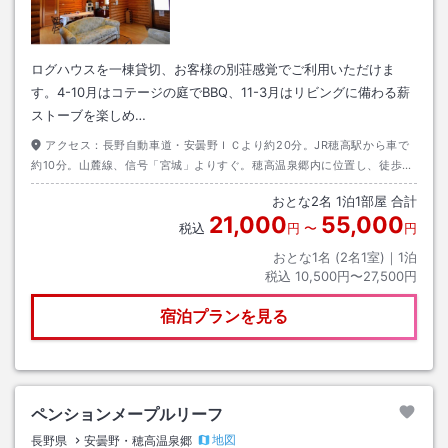
ログハウスを一棟貸切、お客様の別荘感覚でご利用いただけま
す。4-10月はコテージの庭でBBQ、11-3月はリビングに備わる薪
ストーブを楽しめ…
アクセス：
長野自動車道・安曇野ＩＣより約20分。JR穂高駅から車で
約10分。山麓線、信号「宮城」よりすぐ。穂高温泉郷内に位置し、徒歩圏
内に、外来入浴のできる露天風呂付温泉施設あり。
おとな
2
名
1
泊
1
部屋 合計
21,000
55,000
税込
円
〜
円
おとな1名 (
2
名1室)｜
1
泊
税込
10,500円〜27,500円
宿泊プランを見る
ペンションメープルリーフ
地図
長野県
安曇野・穂高温泉郷