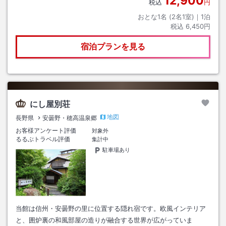
12,900
税込
円
おとな1名 (
2
名1室)｜
1
泊
税込
6,450円
宿泊プランを見る
にし屋別荘
地図
長野県
安曇野・穂高温泉郷
お客様アンケート評価
対象外
るるぶトラベル評価
集計中
駐車場あり
当館は信州・安曇野の里に位置する隠れ宿です。欧風インテリア
と、囲炉裏の和風部屋の造りが融合する世界が広がっていま