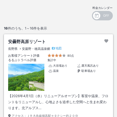
料金カレンダー
16
件のうち、
1～16
件を表示
安曇野高原リゾート
地図
長野県
安曇野・穂高温泉郷
お客様アンケート評価
80点
るるぶトラベル評価
集計中
大浴場あり
露天風呂あり
温泉
駐車場あり
【2026年4月1日（水）リニューアルオープン】客室や温泉、フロ
ントをリニューアルし、心地よさを追求した空間へと生まれ変わ
ります。北アルプス…
アクセス：
ＪＲ大糸線穂高駅→タクシー約２０分