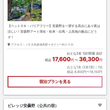
【ペットＯＫ・バリアフリー】安曇野を一望する高台にあり夜は
涼しい！安曇野アート滞在・松本・白馬・上高地の拠点にどう
ぞ！
アクセス：
ＪＲ大糸線穂高駅→タクシー約１０分
おとな
2
名
1
泊
1
部屋 合計
17,600
36,300
税込
円
〜
円
おとな1名 (
2
名1室)｜
1
泊
税込
8,800円〜18,150円
宿泊プランを見る
ビレッジ安曇野（公共の宿）