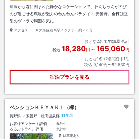
緑豊かな森に囲まれた静かなロケーションで、わんちゃんがのび
のび過ごせる環境が魅力のわんわんパラダイス 安曇野。全棟独立
型のヴィラで周囲を気に…
アクセス：
ＪＲ大糸線穂高駅→タクシー約２０分
おとな
2
名
1
泊
1
部屋 合計
18,280
165,060
税込
円
〜
円
おとな1名 (
2
名1室)｜
1
泊
税込
9,140円〜82,530円
宿泊プランを見る
ペンションＫＥＹＡＫＩ（欅）
地図
長野県
安曇野・穂高温泉郷
お客様アンケート評価
集計中
るるぶトラベル評価
集計中
駐車場あり