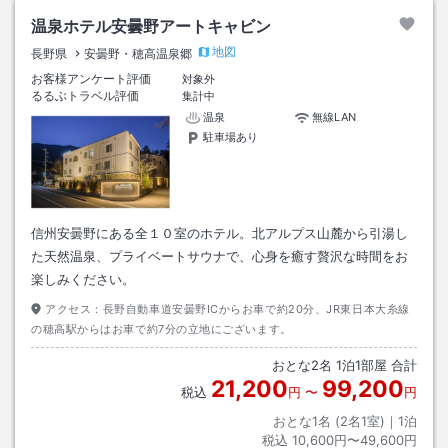
温泉ホテル安曇野アートキャビン
地図
長野県
安曇野・穂高温泉郷
お客様アンケート評価
対象外
るるぶトラベル評価
集計中
温泉
無線LAN
駐車場あり
信州安曇野にある全１０室のホテル。北アルプス山麓から引湯し
た天然温泉、プライベートサウナで、心身を癒す贅沢な時間をお
楽しみください。
アクセス：
長野自動車道安曇野ICからお車で約20分、JR東日本大糸線
の穂高駅からはお車で約7分の立地にございます。
おとな
2
名
1
泊
1
部屋 合計
21,200
99,200
税込
円
〜
円
おとな1名 (
2
名1室)｜
1
泊
税込
10,600円〜49,600円