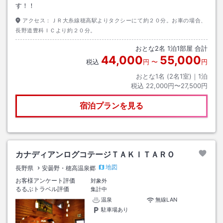
す！！
アクセス：
ＪＲ大糸線穂高駅よりタクシーにて約２０分。お車の場合、
長野道豊科ＩＣより約２０分。
おとな
2
名
1
泊
1
部屋 合計
44,000
55,000
税込
円
〜
円
おとな1名 (
2
名1室)｜
1
泊
税込
22,000円〜27,500円
宿泊プランを見る
カナディアンログコテージＴＡＫＩＴＡＲＯ
地図
長野県
安曇野・穂高温泉郷
お客様アンケート評価
対象外
るるぶトラベル評価
集計中
温泉
無線LAN
駐車場あり