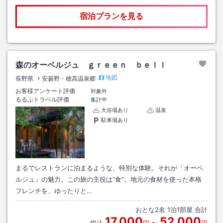
宿泊プランを見る
森のオーベルジュ ｇｒｅｅｎ ｂｅｌｌ
地図
長野県
安曇野・穂高温泉郷
お客様アンケート評価
対象外
るるぶトラベル評価
集計中
大浴場あり
温泉
駐車場あり
まるでレストランに泊まるような、特別な体験。それが「オーベ
ルジュ」の魅力。この旅の主役は“食”。地元の食材を使った本格
フレンチを、ゆったりと…
おとな
2
名
1
泊
1
部屋 合計
17,000
52,000
税込
円
〜
円