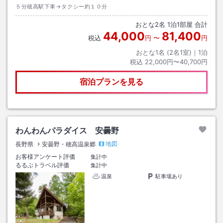
５分穂高駅下車→タクシー約１０分
おとな
2
名
1
泊
1
部屋 合計
44,000
81,400
税込
円
〜
円
おとな1名 (
2
名1室)｜
1
泊
税込
22,000円〜40,700円
宿泊プランを見る
わんわんパラダイス 安曇野
地図
長野県
安曇野・穂高温泉郷
お客様アンケート評価
集計中
るるぶトラベル評価
集計中
温泉
駐車場あり