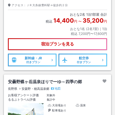
アクセス：
ＪＲ大糸線豊科駅→徒歩約２分
おとな
2
名
1
泊
1
部屋 合計
14,400
35,200
税込
円
〜
円
おとな1名 (
2
名1室)｜
1
泊
税込
7,200円〜17,600円
宿泊プランを見る
新幹線・JR
航空券
付きプラン
付きプラン
安曇野蝶ヶ岳温泉ほりでーゆ～四季の郷
地図
長野県
安曇野・穂高温泉郷
お客様アンケート評価
対象外
るるぶトラベル評価
集計中
大浴場あり
温泉
駐車場あり