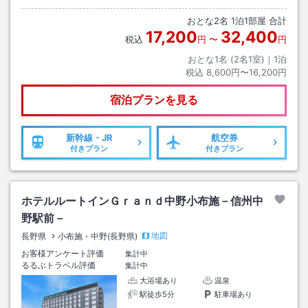
おとな
2
名
1
泊
1
部屋 合計
17,200
32,400
税込
円
〜
円
おとな1名 (
2
名1室)｜
1
泊
税込
8,600円〜16,200円
宿泊プランを見る
新幹線・JR
航空券
付きプラン
付きプラン
ホテルルートインＧｒａｎｄ中野小布施－信州中
野駅前－
地図
長野県
小布施・中野(長野県)
お客様アンケート評価
集計中
るるぶトラベル評価
集計中
大浴場あり
温泉
駅徒歩5分
駐車場あり