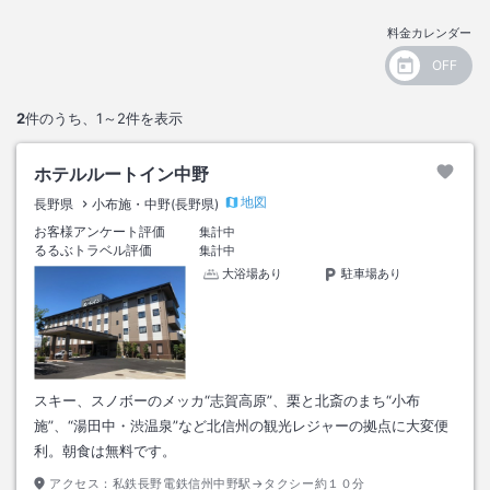
料金カレンダー
2
件のうち、
1～2
件を表示
ホテルルートイン中野
地図
長野県
小布施・中野(長野県)
お客様アンケート評価
集計中
るるぶトラベル評価
集計中
大浴場あり
駐車場あり
スキー、スノボーのメッカ“志賀高原”、栗と北斎のまち“小布
施”、“湯田中・渋温泉”など北信州の観光レジャーの拠点に大変便
利。朝食は無料です。
アクセス：
私鉄長野電鉄信州中野駅→タクシー約１０分