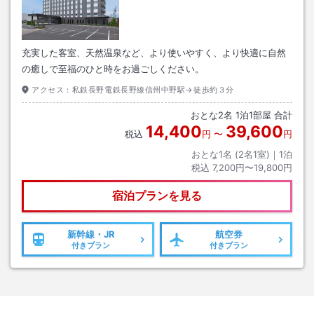
充実した客室、天然温泉など、より使いやすく、より快適に自然
の癒しで至福のひと時をお過ごしください。
アクセス：
私鉄長野電鉄長野線信州中野駅→徒歩約３分
おとな
2
名
1
泊
1
部屋 合計
14,400
39,600
税込
円
〜
円
おとな1名 (
2
名1室)｜
1
泊
税込
7,200円〜19,800円
宿泊プランを見る
新幹線・JR
航空券
付きプラン
付きプラン