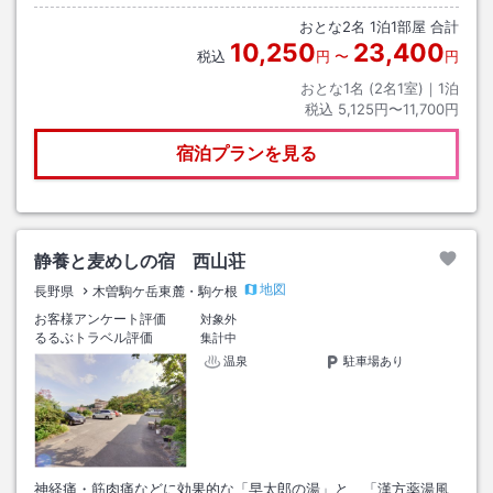
おとな
2
名
1
泊
1
部屋 合計
10,250
23,400
税込
円
〜
円
おとな1名 (
2
名1室)｜
1
泊
税込
5,125円〜11,700円
宿泊プランを見る
静養と麦めしの宿 西山荘
地図
長野県
木曽駒ケ岳東麓・駒ケ根
お客様アンケート評価
対象外
るるぶトラベル評価
集計中
温泉
駐車場あり
神経痛・筋肉痛などに効果的な「早太郎の湯」と、「漢方薬湯風