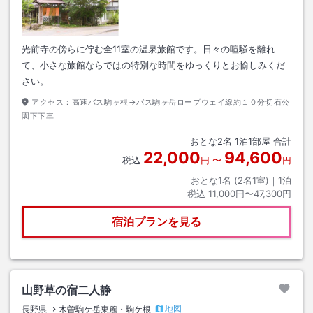
光前寺の傍らに佇む全11室の温泉旅館です。日々の喧騒を離れ
て、小さな旅館ならではの特別な時間をゆっくりとお愉しみくだ
さい。
アクセス：
高速バス駒ヶ根→バス駒ヶ岳ロープウェイ線約１０分切石公
園下下車
おとな
2
名
1
泊
1
部屋 合計
22,000
94,600
税込
円
〜
円
おとな1名 (
2
名1室)｜
1
泊
税込
11,000円〜47,300円
宿泊プランを見る
山野草の宿二人静
地図
長野県
木曽駒ケ岳東麓・駒ケ根