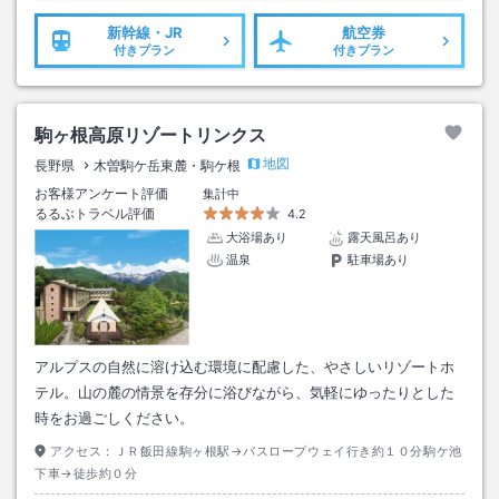
新幹線・JR
航空券
付きプラン
付きプラン
駒ヶ根高原リゾートリンクス
地図
長野県
木曽駒ケ岳東麓・駒ケ根
お客様アンケート評価
集計中
るるぶトラベル評価
4.2
大浴場あり
露天風呂あり
温泉
駐車場あり
アルプスの自然に溶け込む環境に配慮した、やさしいリゾートホ
テル。山の麓の情景を存分に浴びながら、気軽にゆったりとした
時をお過ごしください。
アクセス：
ＪＲ飯田線駒ヶ根駅→バスロープウェイ行き約１０分駒ケ池
下車→徒歩約０分