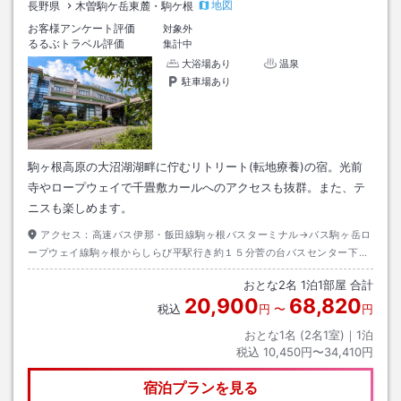
地図
長野県
木曽駒ケ岳東麓・駒ケ根
お客様アンケート評価
対象外
るるぶトラベル評価
集計中
大浴場あり
温泉
駐車場あり
駒ヶ根高原の大沼湖湖畔に佇むリトリート(転地療養)の宿。光前
寺やロープウェイで千畳敷カールへのアクセスも抜群。また、テ
ニスも楽しめます。
アクセス：
高速バス伊那・飯田線駒ヶ根バスターミナル→バス駒ヶ岳ロ
ープウェイ線駒ヶ根からしらび平駅行き約１５分菅の台バスセンター下車
→徒歩約１０分
おとな
2
名
1
泊
1
部屋 合計
20,900
68,820
税込
円
〜
円
おとな1名 (
2
名1室)｜
1
泊
税込
10,450円〜34,410円
宿泊プランを見る