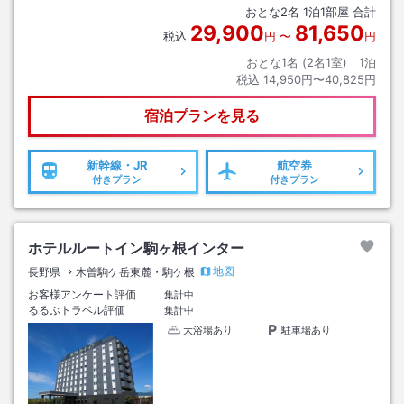
おとな
2
名
1
泊
1
部屋 合計
29,900
81,650
税込
円
〜
円
おとな1名 (
2
名1室)｜
1
泊
税込
14,950円〜40,825円
宿泊プランを見る
新幹線・JR
航空券
付きプラン
付きプラン
ホテルルートイン駒ヶ根インター
地図
長野県
木曽駒ケ岳東麓・駒ケ根
お客様アンケート評価
集計中
るるぶトラベル評価
集計中
大浴場あり
駐車場あり