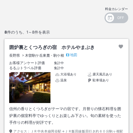
料金カレンダー
8
件のうち、
1～8
件を表示
囲炉裏とくつろぎの宿 ホテルやまぶき
地図
長野県
木曽駒ケ岳東麓・駒ケ根
お客様アンケート評価
集計中
るるぶトラベル評価
集計中
大浴場あり
露天風呂あり
温泉
駐車場あり
信州の香りとくつろぎがテーマの宿です。月替りの懐石料理を囲
炉裏の個室料亭でゆっくりとお楽しみ下さい。旬の素材を使った
手作りの料理が好評です。
アクセス：
ＪＲ中央本線岡谷駅→ＪＲ飯田線飯田行き約６０分駒ヶ根駅