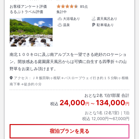
お客様アンケート評価
85点
るるぶトラベル評価
集計中
大浴場あり
露天風呂あり
温泉
駐車場あり
南北１００キロに及ぶ南アルプスを一望できる絶好のロケーショ
ン。開放感ある庭園露天風呂からは可憐に自生する四季折々の山
野草をお楽しみ頂けます。
アクセス：
ＪＲ飯田駒ヶ根駅→バスロープウェイ行き約１５分駒ヶ根橋
南下車→徒歩約０分
おとな
2
名
1
泊
1
部屋 合計
24,000
134,000
税込
円
〜
円
おとな1名 (
2
名1室)｜
1
泊
税込
12,000円〜67,000円
宿泊プランを見る