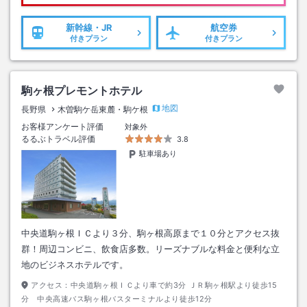
新幹線・JR
航空券
付きプラン
付きプラン
駒ヶ根プレモントホテル
地図
長野県
木曽駒ケ岳東麓・駒ケ根
お客様アンケート評価
対象外
るるぶトラベル評価
3.8
駐車場あり
中央道駒ヶ根ＩＣより３分、駒ヶ根高原まで１０分とアクセス抜
群！周辺コンビニ、飲食店多数。リーズナブルな料金と便利な立
地のビジネスホテルです。
アクセス：
中央道駒ヶ根ＩＣより車で約3分 ＪＲ駒ヶ根駅より徒歩15
分 中央高速バス駒ヶ根バスターミナルより徒歩12分