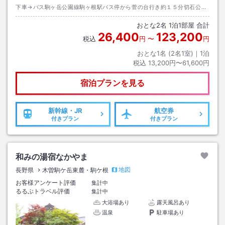
下車→バス駒ヶ岳公園線駒ヶ根駅バス停から菅の台行き約１５分切石公園
下バス停下車→徒歩約０分
おとな
2
名
1
泊
1
部屋 合計
26,400
123,200
税込
円
〜
円
おとな1名 (
2
名1室)｜
1
泊
税込
13,200円〜61,600円
宿泊プランを見る
新幹線・JR
航空券
付きプラン
付きプラン
和みの湯宿なかやま
地図
長野県
木曽駒ケ岳東麓・駒ケ根
お客様アンケート評価
集計中
るるぶトラベル評価
集計中
大浴場あり
露天風呂あり
温泉
駐車場あり