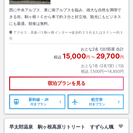
西に中央アルプス、東に南アルプスを臨み、雄大な自然を満喫で
きる街。駒ヶ根ＩＣから車で約３分と好立地、観光にもビジネス
にも最適。朝食は無料。
アクセス：
高速バス駒ヶ根インター→徒歩約２５分またはタクシー約３
分
おとな
2
名
1
泊
1
部屋 合計
15,000
29,700
税込
円
〜
円
おとな1名 (
2
名1室)｜
1
泊
税込
7,500円〜14,850円
宿泊プランを見る
新幹線・JR
航空券
付きプラン
付きプラン
早太郎温泉 駒ヶ根高原リトリート すずらん颯