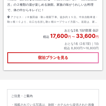
呂」の２種類の湯が楽しめる旅館。家族の味がうれしいお料理
で、体の中からキレイに！
アクセス：
ＪＲ飯田線・駒ヶ根駅下車。徒歩約１５分。中央自動車道・
駒ヶ根ＩＣより、出口を右折し駒ヶ根ロープウェイ方面へ。送迎は、家族
経営のため時間帯により出来ない場合もございますのでご相談ください。
おとな
2
名
1
泊
1
部屋 合計
17,600
33,600
税込
円
〜
円
おとな1名 (
2
名1室)｜
1
泊
税込
8,800円〜16,800円
宿泊プランを見る
ご注意・ご案内
掲載されている写真は、旅館・ホテルから提供された画像