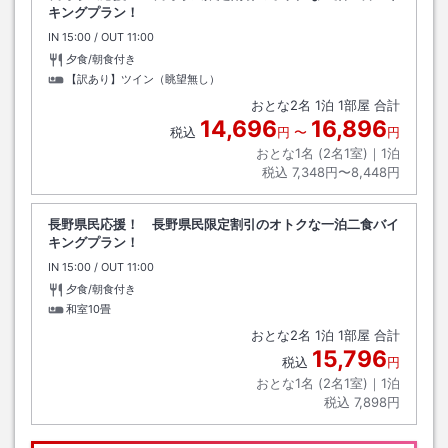
キングプラン！
IN
チェックイン
15:00
/ OUT
チェックアウト
11:00
夕食/朝食付き
【訳あり】ツイン（眺望無し）
おとな
2
名
1
泊
1
部屋 合計
14,696
16,896
税込
円
〜
円
おとな1名 (
2
名1室)｜
1
泊
税込
7,348円〜8,448円
長野県民応援！ 長野県民限定割引のオトクな一泊二食バイ
キングプラン！
IN
チェックイン
15:00
/ OUT
チェックアウト
11:00
夕食/朝食付き
和室10畳
おとな
2
名
1
泊
1
部屋 合計
15,796
税込
円
おとな1名 (
2
名1室)｜
1
泊
税込
7,898円