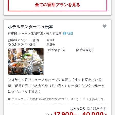
全ての宿泊プランを見る
ホテルモンターニュ松本
地図
長野県
松本・浅間温泉・美ケ原温泉
お客様アンケート評価
対象外
るるぶトラベル評価
集計中
駅徒歩5分
駐車場あり
２３年１１月リニューアルオープン☆新しく生まれ変わった客
室。寝具もデュベスタイル（羽毛布団）に一新！シングルルーム
にダブルベッド導入！
アクセス：
ＪＲ中央東線松本駅アルプス口（西口）出口→徒歩約１分
おとな
2
名
1
泊
1
部屋 合計
17,900
40,000