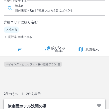
条件を変更する
松本市
日付未定 - 1泊｜1部屋 おとな2名,こども0名
詳細エリアに絞り込む
松本市
長野県 全域に戻る
絞り込み
地図表示
(選択中)
バイキング・ビュッフェ・食べ放題プラン
この絞り込み条件を解除
2
件のうち、
1～2
件を表示
伊東園ホテル浅間の湯