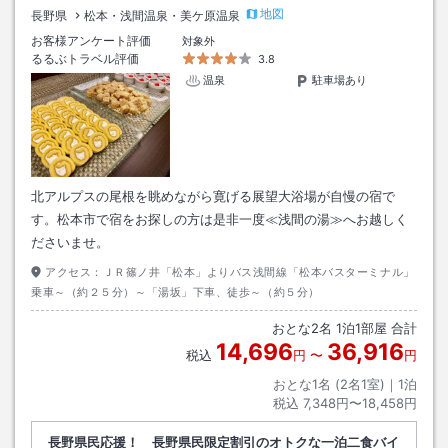
地図
長野県
松本・浅間温泉・美ケ原温泉
お客様アンケート評価
対象外
るるぶトラベル評価
3.8
温泉
駐車場あり
北アルプスの尾根を眺めながら寛げる展望大浴場が自慢の宿で
す。松本市で宿をお探しの方は是非一度≪浅間の湯≫へお越しく
ださいませ。
アクセス：
ＪＲ篠ノ井「松本」よりバス浅間線「松本バスターミナル」
乗車～（約２５分）～「湯坂」下車、徒歩～（約５分）
おとな
2
名
1
泊
1
部屋 合計
14,696
36,916
税込
円
〜
円
おとな1名 (
2
名1室)｜
1
泊
税込
7,348円〜18,458円
長野県民応援！ 長野県民限定割引のオトクな一泊二食バイ