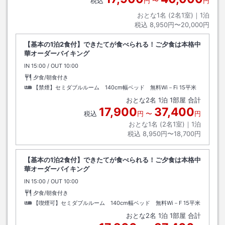
税込
円
〜
円
おとな1名 (
2
名1室)｜
1
泊
税込
8,950円〜20,000円
【基本の1泊2食付】できたてが食べられる！ご夕食は本格中
華オーダーバイキング
IN
チェックイン
15:00
/ OUT
チェックアウト
10:00
夕食/朝食付き
【禁煙】セミダブルルーム 140cm幅ベッド 無料Wi－Fi
15平米
おとな
2
名
1
泊
1
部屋 合計
17,900
37,400
税込
円
〜
円
おとな1名 (
2
名1室)｜
1
泊
税込
8,950円〜18,700円
【基本の1泊2食付】できたてが食べられる！ご夕食は本格中
華オーダーバイキング
IN
チェックイン
15:00
/ OUT
チェックアウト
10:00
夕食/朝食付き
【喫煙可】セミダブルルーム 140cm幅ベッド 無料Wi－F
15平米
おとな
2
名
1
泊
1
部屋 合計