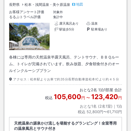
地図
長野県
松本・浅間温泉・美ケ原温泉
お客様アンケート評価
対象外
るるぶトラベル評価
集計中
露天風呂あり
温泉
駅徒歩5分
駐車場あり
各棟には専用の天然温泉半露天風呂、テントサウナ、ＢＢＱルー
ム、トイレが完備されています。飲み放題、夕食朝食付きのオー
ルインクルーシブプラン
アクセス：
松本駅よりお車で約35分長野自動車道松本ICより約４５分
おとな
2
名
1
泊
1
部屋 合計
105,600
123,420
税込
円
〜
円
おとな1名 (
2
名1室)｜
1
泊
税込
52,800円〜61,710円
天然温泉の源泉かけ流しを堪能するグランピング！全室専用
の温泉風呂とサウナ付き