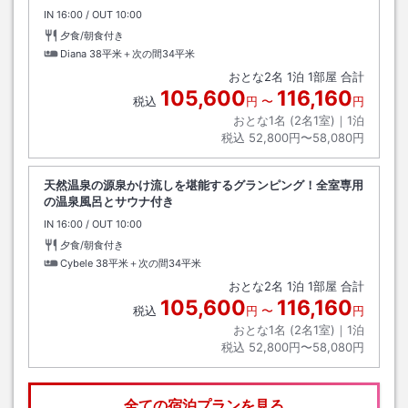
IN
チェックイン
16:00
/ OUT
チェックアウト
10:00
夕食/朝食付き
Diana
38平米＋次の間34平米
おとな
2
名
1
泊
1
部屋 合計
105,600
116,160
税込
円
〜
円
おとな1名 (
2
名1室)｜
1
泊
税込
52,800円〜58,080円
天然温泉の源泉かけ流しを堪能するグランピング！全室専用
の温泉風呂とサウナ付き
IN
チェックイン
16:00
/ OUT
チェックアウト
10:00
夕食/朝食付き
Cybele
38平米＋次の間34平米
おとな
2
名
1
泊
1
部屋 合計
105,600
116,160
税込
円
〜
円
おとな1名 (
2
名1室)｜
1
泊
税込
52,800円〜58,080円
全ての宿泊プランを見る