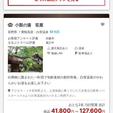
小梨の湯 笹屋
地図
長野県
乗鞍高原・白骨温泉
お客様アンケート評価
対象外
るるぶトラベル評価
集計中
露天風呂あり
温泉
無線LAN
駐車場あり
白樺林に囲まれた一軒宿で旬鮮食材の創作和食、白骨温泉のやわ
らかいお湯をお楽しみ下さい
アクセス：
ＪＲ松本駅より、上高地線に乗っていただき終点の新島々バ
スターミナルより白骨温泉行のバスをご利用下さい。
おとな
2
名
1
泊
1
部屋 合計
41,800
127,600
税込
円
〜
円