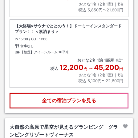
おとな1名 (
2
名1室)｜
1
泊
税込
5,850円〜21,600円
【大浴場×サウナでととのう！】ドーミーインスタンダード
プラン！！＜素泊まり＞
IN
チェックイン
15:00
/ OUT
チェックアウト
11:00
食事なし
【禁煙】クイーンルーム
16平米
おとな
2
名
1
泊
1
部屋 合計
12,200
45,200
税込
円
〜
円
おとな1名 (
2
名1室)｜
1
泊
税込
6,100円〜22,600円
全ての宿泊プランを見る
大自然の高原で星空が見えるグランピング グラ
ンピングリゾートヴィーナス