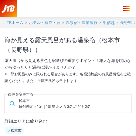
JTBホーム
ホテル・旅館・宿
温泉宿・温泉旅行
甲信越
長野県
海が見える露天風呂がある温泉宿（松本市
（長野県））
露天風呂から見える景色も宿選びの重要なポイント！雄大な海を眺めな
がらゆったりと温泉に浸かりませんか？
※一部お風呂のみに限られる場合があります。各宿泊施設のお風呂情報をご確
認ください。また、半露天風呂も含まれます。
条件を変更する
松本市
日付未定 - 1泊｜1部屋 おとな2名,こども0名
詳細エリアに絞り込む
松本市