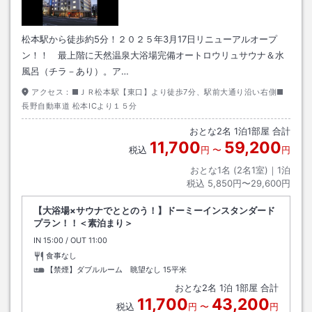
松本駅から徒歩約5分！２０２５年3月17日リニューアルオープ
ン！！ 最上階に天然温泉大浴場完備オートロウリュサウナ＆水
風呂（チラ－あり）。ア…
アクセス：
■ＪＲ松本駅【東口】より徒歩7分、駅前大通り沿い右側■
長野自動車道 松本ICより１５分
おとな
2
名
1
泊
1
部屋 合計
11,700
59,200
税込
円
〜
円
おとな1名 (
2
名1室)｜
1
泊
税込
5,850円〜29,600円
【大浴場×サウナでととのう！】ドーミーインスタンダード
プラン！！＜素泊まり＞
IN
チェックイン
15:00
/ OUT
チェックアウト
11:00
食事なし
【禁煙】ダブルルーム 眺望なし
15平米
おとな
2
名
1
泊
1
部屋 合計
11,700
43,200
税込
円
〜
円