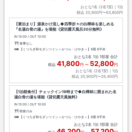
おとな1名 (
2
名1室)｜
1
泊
税込
20,900円〜63,800円
【素泊まり】源泉かけ流し◆四季折々の白樺林を楽しめる
『名湯白骨の湯』を堪能《貸切露天風呂30分無料》
IN
チェックイン
15:00
/ OUT
チェックアウト
10:00
食事なし
【くつろぎ和モダンツイン＜かつら・けやき＞】8畳
8平米
おとな
2
名
1
泊
1
部屋 合計
41,800
52,800
税込
円
〜
円
おとな1名 (
2
名1室)｜
1
泊
税込
20,900円〜26,400円
【1泊朝食付】チェックイン19時まで◆白樺林に囲まれた名
湯白骨の湯を堪能《貸切露天風無料》
IN
チェックイン
15:00
/ OUT
チェックアウト
10:00
朝食のみ
【くつろぎ和モダンツイン＜かつら・けやき＞】8畳
8平米
おとな
2
名
1
泊
1
部屋 合計
46,200
57,200