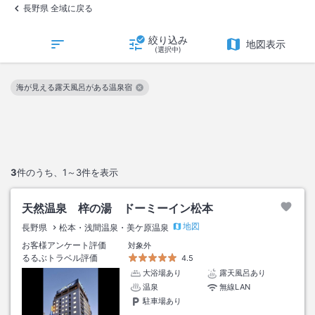
長野県 全域に戻る
絞り込み
地図表示
(選択中)
海が見える露天風呂がある温泉宿
この絞り込み条件を解除
3
件のうち、
1～3
件を表示
天然温泉 梓の湯 ドーミーイン松本
地図
長野県
松本・浅間温泉・美ケ原温泉
お客様アンケート評価
対象外
るるぶトラベル評価
4.5
大浴場あり
露天風呂あり
温泉
無線LAN
駐車場あり