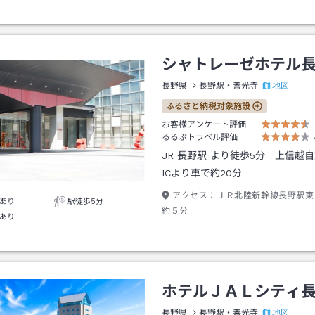
シャトレーゼホテル
地図
長野県
長野駅・善光寺
ふるさと納税対象施設
お客様アンケート評価
るるぶトラベル評価
JR 長野駅 より徒歩5分 上信越
ICより車で約20分
アクセス：
ＪＲ北陸新幹線長野駅東
あり
駅徒歩5分
約５分
あり
ホテルＪＡＬシティ
地図
長野県
長野駅・善光寺