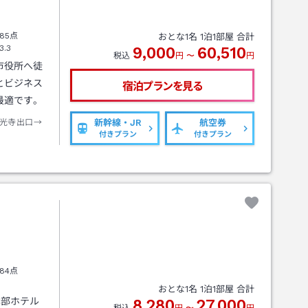
85点
おとな
1
名
1
泊
1
部屋 合計
3.3
9,000
60,510
税込
円
〜
円
市役所へ徒
とビジネス
宿泊プランを見る
最適です。
光寺出口→
新幹線・JR
航空券
付きプラン
付きプラン
84点
おとな
1
名
1
泊
1
部屋 合計
本部ホテル
8,280
27,000