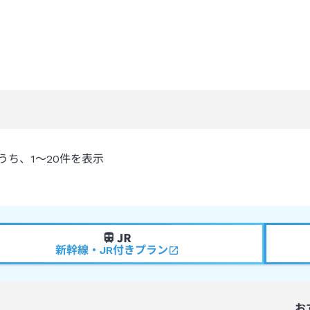
うち、
1～20
件を表示
新幹線・JR付きプラン
お