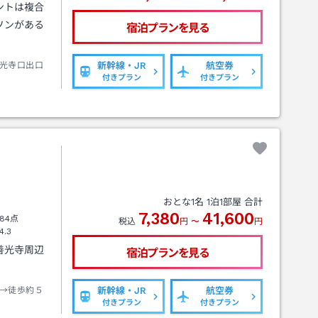
ントは複合
ソンがある
宿泊プランを見る
光寺口出口
新幹線・JR
航空券
付きプラン
付きプラン
おとな
1
名
1
泊
1
部屋 合計
7,380
41,600
84点
税込
円
〜
円
4.3
善光寺周辺
宿泊プランを見る
。
→徒歩約５
新幹線・JR
航空券
付きプラン
付きプラン