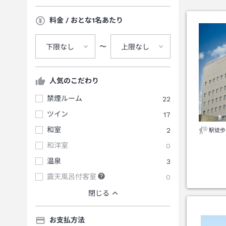
料金 / おとな1名あたり
〜
下限なし
上限なし
人気のこだわり
禁煙ルーム
22
ツイン
17
和室
2
駅徒歩
和洋室
0
温泉
3
露天風呂付客室
0
閉じる
お支払方法