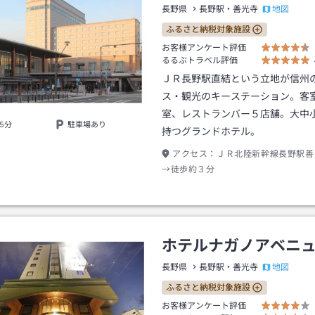
地図
長野県
長野駅・善光寺
ふるさと納税対象施設
お客様アンケート評価
るるぶトラベル評価
ＪＲ長野駅直結という立地が信州
ス・観光のキーステーション。客
室、レストランバー５店舗。大中
5分
駐車場あり
持つグランドホテル。
アクセス：
ＪＲ北陸新幹線長野駅善
→徒歩約３分
ホテルナガノアベニ
地図
長野県
長野駅・善光寺
ふるさと納税対象施設
お客様アンケート評価