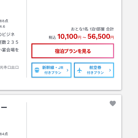
88点
4.6
おとな
1
名
1
泊
1
部屋 合計
のビジネ
10,100
56,500
税込
円
〜
円
室数２３５
小宴会場を
宿泊プランを見る
光寺口出口
新幹線・JR
航空券
付きプラン
付きプラン
ュー
84点