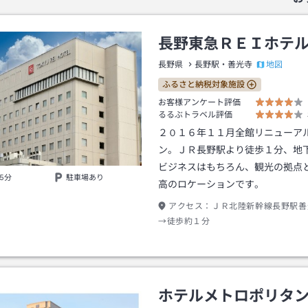
長野東急ＲＥＩホテ
地図
長野県
長野駅・善光寺
ふるさと納税対象施設
お客様アンケート評価
るるぶトラベル評価
２０１６年１１月全館リニューア
ン。ＪＲ長野駅より徒歩１分、地
ビジネスはもちろん、観光の拠点
5分
駐車場あり
高のロケーションです。
アクセス：
ＪＲ北陸新幹線長野駅善
→徒歩約１分
ホテルメトロポリタ