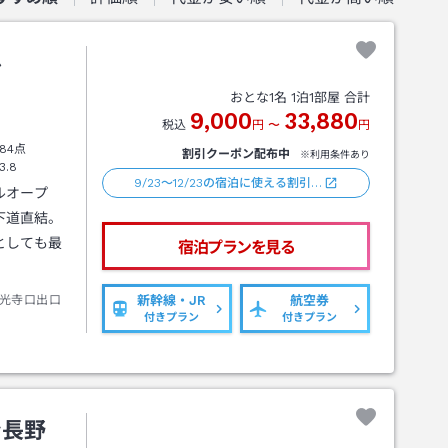
ル
おとな
1
名
1
泊
1
部屋 合計
9,000
33,880
税込
円
〜
円
84点
割引クーポン配布中
※利用条件あり
3.8
9/23～12/23の宿泊に使える割引…
ルオープ
下道直結。
としても最
宿泊プランを見る
光寺口出口
新幹線・JR
航空券
付きプラン
付きプラン
ン長野