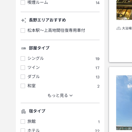
喫煙ルーム
14
長野エリアおすすめ
大浴場
松本駅～上高地間往復専用車付
部屋タイプ
シングル
19
ツイン
17
ダブル
13
和室
2
もっと見る
宿タイプ
旅館
1
ホテル
22