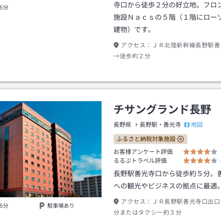
寺口から徒歩２分の好立地。フロ
5分
施設Ｎａｃｓの５階（１階にロー
建物）です。
アクセス：
ＪＲ北陸新幹線長野駅善
→徒歩約２分
チサングランド長野
地図
長野県
長野駅・善光寺
ふるさと納税対象施設
お客様アンケート評価
るるぶトラベル評価
長野駅善光寺口から徒歩約５分。
への観光やビジネスの拠点に最適
アクセス：
ＪＲ長野駅善光寺口出口
5分
駐車場あり
分またはタクシー約３分