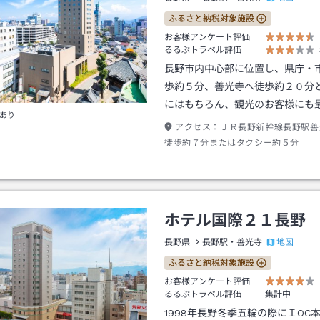
ふるさと納税対象施設
お客様アンケート評価
るるぶトラベル評価
長野市内中心部に位置し、県庁・
歩約５分、善光寺へ徒歩約２０分
にはもちろん、観光のお客様にも
あり
アクセス：
ＪＲ長野新幹線長野駅善
徒歩約７分またはタクシー約５分
ホテル国際２１長野
地図
長野県
長野駅・善光寺
ふるさと納税対象施設
お客様アンケート評価
るるぶトラベル評価
集計中
1998年長野冬季五輪の際にＩOC