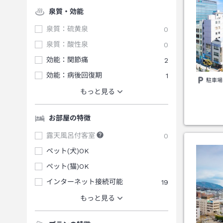
泉質・効能
泉質：硫黄泉
0
泉質：酸性泉
0
効能：関節痛
2
効能：病後回復期
1
駐車場
もっと見る
お部屋の特徴
露天風呂付客室
0
ペット(犬)OK
ペット(猫)OK
インターネット接続可能
19
もっと見る