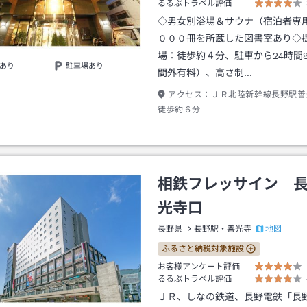
るるぶトラベル評価
◇男女別浴場＆サウナ（宿泊者専
０００冊を所蔵した図書室あり◇
場：徒歩約４分、駐車から24時間8
あり
駐車場あり
間外有料）、高さ制…
アクセス：
ＪＲ北陸新幹線長野駅善
徒歩約６分
相鉄フレッサイン 
光寺口
地図
長野県
長野駅・善光寺
ふるさと納税対象施設
お客様アンケート評価
るるぶトラベル評価
ＪＲ、しなの鉄道、長野電鉄「長