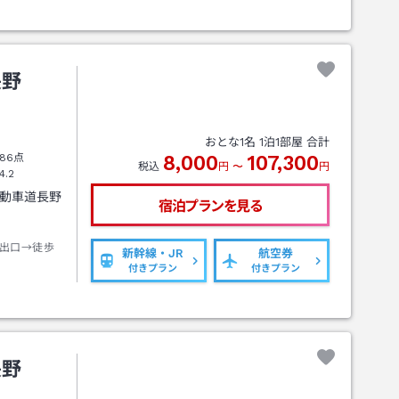
長野
おとな
1
名
1
泊
1
部屋 合計
86点
8,000
107,300
税込
円
〜
円
4.2
自動車道長野
宿泊プランを見る
出口→徒歩
新幹線・JR
航空券
付きプラン
付きプラン
長野