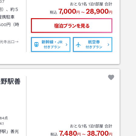
3.7
おとな
1
名
1
泊
1
部屋 合計
用）、約５
7,000
28,900
税込
円
〜
円
提携駐車
00円（時
宿泊プランを見る
光寺出口→
新幹線・JR
航空券
付きプラン
付きプラン
長野駅善
84点
4.1
おとな
1
名
1
泊
1
部屋 合計
野駅」善光
7,480
38,700
税込
円
〜
円