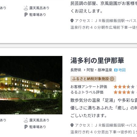
民芸調の部屋、京風庭園がお客様
あり
露天風呂あり
くお迎えします。
駐車場あり
アクセス：
ＪＲ飯田線飯田駅→バス
温泉行き約４０分朝市広場前下車→徒
湯多利の里伊那華
地図
長野県
阿智・昼神温泉
ふるさと納税対象施設
お客様アンケート評価
るるぶトラベル評価
散歩気分の温泉「足湯」や多彩な
優しさに満ちあふれた「癒し」の
ごしいただけます。
あり
露天風呂あり
アクセス：
ＪＲ飯田線飯田駅→バス
駐車場あり
温泉行き約４０分恩出下車→徒歩約１