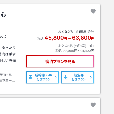
天心
おとな
2
名
1
泊
1
部屋 合計
45,800
63,600
92点
税込
円
〜
円
おとな1名 (
2
名1室)｜
1
泊
、ゆったり
税込
22,900円〜31,800円
館内は手す
優しい設備
宿泊プランを見る
飯田～駒
新幹線・JR
航空券
付きプラン
付きプラン
前下車→徒