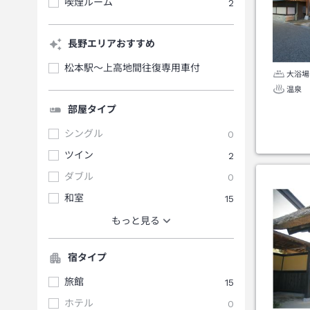
喫煙ルーム
2
長野エリアおすすめ
松本駅～上高地間往復専用車付
大浴場
温泉
部屋タイプ
シングル
0
ツイン
2
ダブル
0
和室
15
もっと見る
宿タイプ
旅館
15
ホテル
0