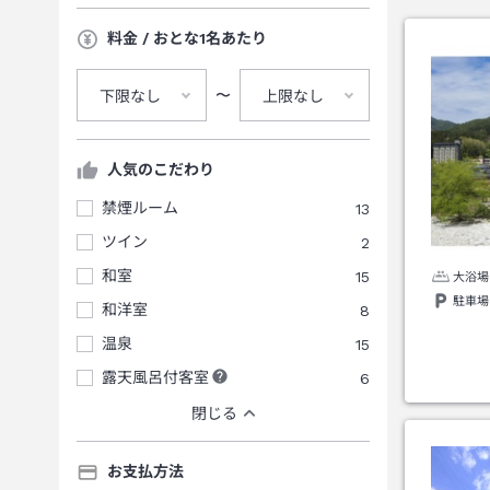
料金 / おとな1名あたり
〜
下限なし
上限なし
人気のこだわり
禁煙ルーム
13
ツイン
2
和室
15
大浴場
駐車場
和洋室
8
温泉
15
露天風呂付客室
6
閉じる
お支払方法