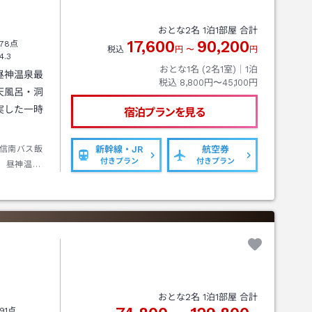
おとな
2
名
1
泊
1
部屋 合計
17,600
90,200
78点
税込
円
〜
円
4.3
おとな1名 (
2
名1室)｜
1
泊
昼神温泉最
税込
8,800円〜45,100円
天風呂・洞
実した一時
宿泊プランを見る
信南バス飯
新幹線・JR
航空券
付きプラン
付きプラン
）昼神温泉
おとな
2
名
1
泊
1
部屋 合計
91点