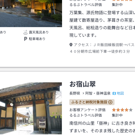
るるぶトラベル評価
集計中
万葉集、源氏物語に登場する山深
屋建て数寄屋造り、茅葺きの茶室
天風呂、総桧造りの能舞台など日
あり
露天風呂あり
現しています。
駐車場あり
アクセス：
ＪＲ飯田線飯田駅→バス
４０分朝市広場前下車→徒歩約３分
お宿山翠
地図
長野県
阿智・昼神温泉
ふるさと納税対象施設
お客様アンケート評価
るるぶトラベル評価
集計中
南信州の山里「昼神」に古き良き
ずまいを、そのまま残した歴史の