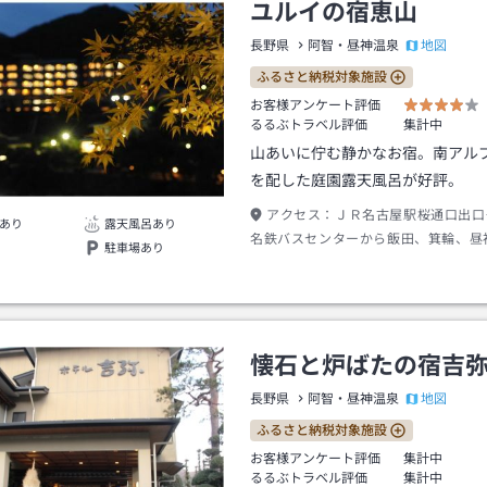
ユルイの宿恵山
地図
長野県
阿智・昼神温泉
ふるさと納税対象施設
お客様アンケート評価
るるぶトラベル評価
集計中
山あいに佇む静かなお宿。南アル
を配した庭園露天風呂が好評。
アクセス：
ＪＲ名古屋駅桜通口出口
あり
露天風呂あり
名鉄バスセンターから飯田、箕輪、昼
駐車場あり
約１２０分昼神温泉、駒場バス停下車
約１０分
懐石と炉ばたの宿吉
地図
長野県
阿智・昼神温泉
ふるさと納税対象施設
お客様アンケート評価
集計中
るるぶトラベル評価
集計中