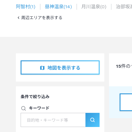
阿智村
(
1
)
昼神温泉
(
14
)
月川温泉
(
0
)
治部坂
周辺エリアを表示する
15
件の
地図を表示する
条件で絞り込み
キーワード