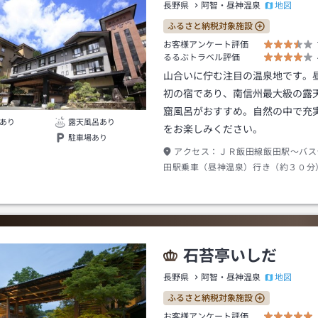
地図
長野県
阿智・昼神温泉
ふるさと納税対象施設
お客様アンケート評価
るるぶトラベル評価
山合いに佇む注目の温泉地です。
初の宿であり、南信州最大級の露
窟風呂がおすすめ。自然の中で充
あり
露天風呂あり
をお楽しみください。
駐車場あり
アクセス：
ＪＲ飯田線飯田駅～バス
田駅乗車（昼神温泉）行き（約３０分
駅下車～徒歩（約１０分）
石苔亭いしだ
地図
長野県
阿智・昼神温泉
ふるさと納税対象施設
お客様アンケート評価