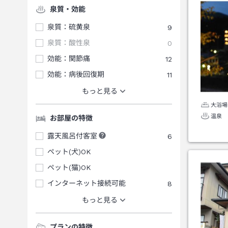
泉質・効能
泉質：硫黄泉
9
泉質：酸性泉
0
効能：関節痛
12
効能：病後回復期
11
もっと見る
大浴場
温泉
お部屋の特徴
露天風呂付客室
6
ペット(犬)OK
ペット(猫)OK
インターネット接続可能
8
もっと見る
プランの特徴