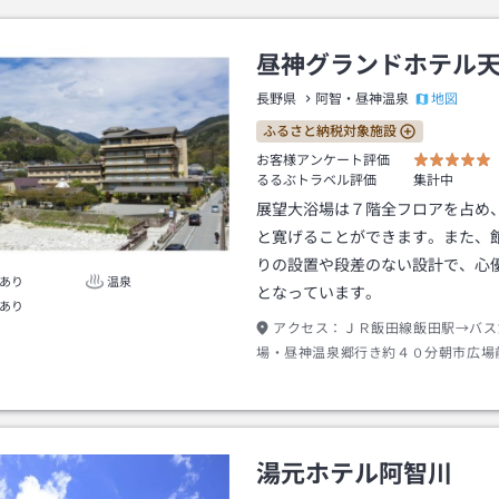
昼神グランドホテル
地図
長野県
阿智・昼神温泉
ふるさと納税対象施設
お客様アンケート評価
るるぶトラベル評価
集計中
展望大浴場は７階全フロアを占め
と寛げることができます。また、
りの設置や段差のない設計で、心
あり
温泉
となっています。
あり
アクセス：
ＪＲ飯田線飯田駅→バス
場・昼神温泉郷行き約４０分朝市広場
歩約１分
湯元ホテル阿智川