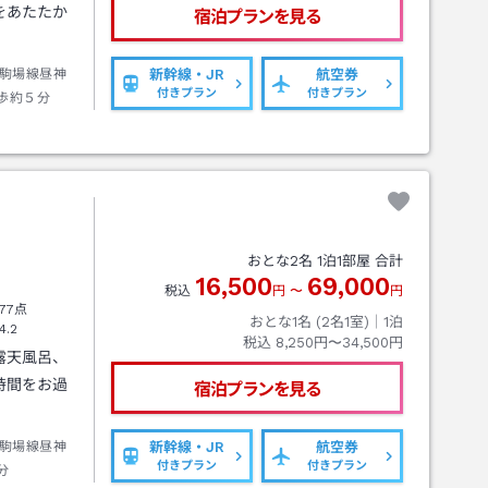
をあたたか
宿泊プランを見る
駒場線昼神
新幹線・JR
航空券
付きプラン
付きプラン
歩約５分
おとな
2
名
1
泊
1
部屋 合計
16,500
69,000
税込
円
〜
円
77点
おとな1名 (
2
名1室)｜
1
泊
4.2
税込
8,250円〜34,500円
露天風呂、
時間をお過
宿泊プランを見る
駒場線昼神
新幹線・JR
航空券
付きプラン
付きプラン
分