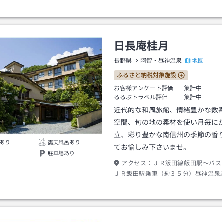
日長庵桂月
地図
長野県
阿智・昼神温泉
ふるさと納税対象施設
お客様アンケート評価
集計中
るるぶトラベル評価
集計中
近代的な和風旅館、情緒豊かな数
空間、旬の地の素材を使い月毎に
立、彩り豊かな南信州の季節の香
あり
露天風呂あり
てお愉しみ下さいませ。
駐車場あり
アクセス：
ＪＲ飯田線飯田駅～バス
ＪＲ飯田駅乗車（約３５分）昼神温泉
歩（約５分）