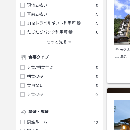
現地支払い
15
事前支払い
8
JTBトラベルギフト利用可
8
たびたびバンク利用可
8
もっと見る
大浴場
温泉
食事タイプ
夕食/朝食付き
15
朝食のみ
5
食事なし
5
夕食のみ
0
禁煙・喫煙
禁煙ルーム
13