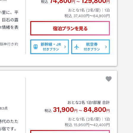
74,800
129,800
税込
円
〜
円
おとな1名 (
2
名1室)｜
1
泊
い里に、平
税込
37,400円〜64,900円
、巨石の露
本情緒を表
宿泊プランを見る
昼神行き約
新幹線・JR
航空券
付きプラン
付きプラン
おとな
2
名
1
泊
1
部屋 合計
31,900
84,800
83点
税込
円
〜
円
おとな1名 (
2
名1室)｜
1
泊
時代のたた
税込
15,950円〜42,400円
お宿です。