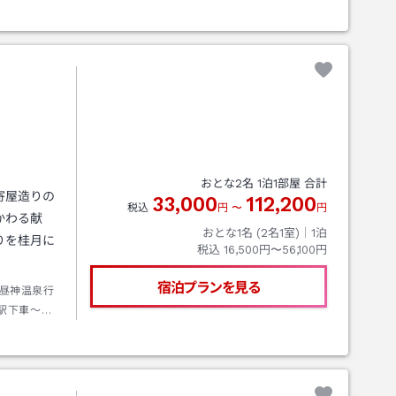
おとな
2
名
1
泊
1
部屋 合計
寄屋造りの
33,000
112,200
税込
円
〜
円
かわる献
おとな1名 (
2
名1室)｜
1
泊
りを桂月に
税込
16,500円〜56,100円
宿泊プランを見る
昼神温泉行
駅下車～徒