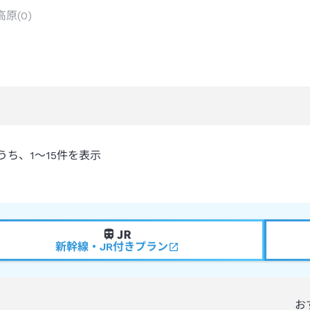
高原
(
0
)
うち、
1～15
件を表示
新幹線・JR付きプラン
お