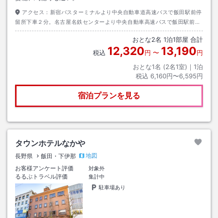
アクセス：
新宿バスターミナルより中央自動車道高速バスで飯田駅前停
留所下車２分。名古屋名鉄センターより中央自動車高速バスで飯田駅前停
留所下車２分。長野松本高速道バスで飯田駅前停留所下車２分。
おとな
2
名
1
泊
1
部屋 合計
12,320
13,190
税込
円
〜
円
おとな1名 (
2
名1室)｜
1
泊
税込
6,160円〜6,595円
宿泊プランを見る
タウンホテルなかや
地図
長野県
飯田・下伊那
お客様アンケート評価
対象外
るるぶトラベル評価
集計中
駐車場あり