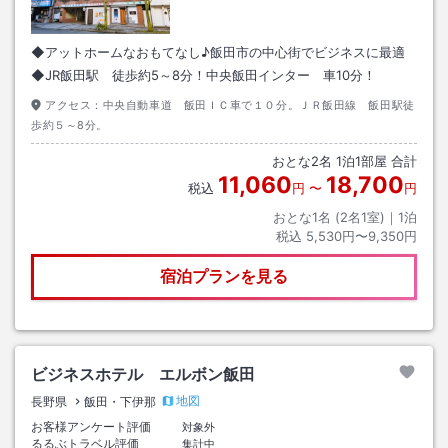
◆アットホームなおもてなし♪飯田市の中心街でビジネスに最適
◆JR飯田駅 徒歩約5～8分！中央飯田インター 車10分！
アクセス：
中央自動車道 飯田ＩＣ車で１０分。ＪＲ飯田線 飯田駅徒
歩約５～8分。
おとな
2
名
1
泊
1
部屋 合計
11,060
18,700
税込
円
〜
円
おとな1名 (
2
名1室)｜
1
泊
税込
5,530円〜9,350円
宿泊プランを見る
ビジネスホテル エルボン飯田
地図
長野県
飯田・下伊那
お客様アンケート評価
対象外
るるぶトラベル評価
集計中