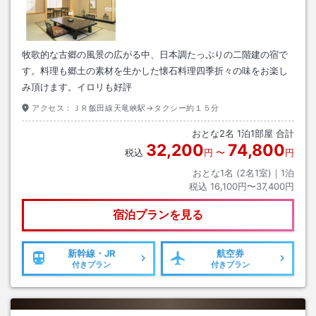
牧歌的な古郷の風景の広がる中、日本調たっぷりの二階建の宿で
す。料理も郷土の素材を生かした懐石料理四季折々の味をお楽し
み頂けます。イロリも好評
アクセス：
ＪＲ飯田線天竜峡駅→タクシー約１５分
おとな
2
名
1
泊
1
部屋 合計
32,200
74,800
税込
円
〜
円
おとな1名 (
2
名1室)｜
1
泊
税込
16,100円〜37,400円
宿泊プランを見る
新幹線・JR
航空券
付きプラン
付きプラン