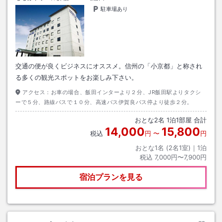
駐車場あり
交通の便が良くビジネスにオススメ。信州の「小京都」と称され
る多くの観光スポットをお楽しみ下さい。
アクセス：
お車の場合、飯田インターより２分、JR飯田駅よりタクシ
ーで５分、路線バスで１０分、高速バス伊賀良バス停より徒歩２分。
おとな
2
名
1
泊
1
部屋 合計
14,000
15,800
税込
円
〜
円
おとな1名 (
2
名1室)｜
1
泊
税込
7,000円〜7,900円
宿泊プランを見る