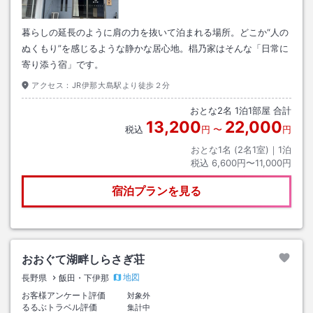
暮らしの延長のように肩の力を抜いて泊まれる場所。どこか“人の
ぬくもり”を感じるような静かな居心地。椙乃家はそんな「日常に
寄り添う宿」です。
アクセス：
JR伊那大島駅より徒歩２分
おとな
2
名
1
泊
1
部屋 合計
13,200
22,000
税込
円
〜
円
おとな1名 (
2
名1室)｜
1
泊
税込
6,600円〜11,000円
宿泊プランを見る
おおぐて湖畔しらさぎ荘
地図
長野県
飯田・下伊那
お客様アンケート評価
対象外
るるぶトラベル評価
集計中