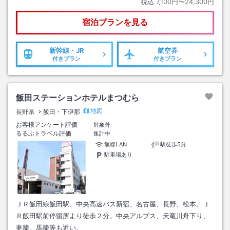
税込
7,100円〜24,300円
宿泊プランを見る
新幹線・JR
航空券
付きプラン
付きプラン
飯田ステーションホテルまつむら
地図
長野県
飯田・下伊那
お客様アンケート評価
対象外
るるぶトラベル評価
集計中
無線LAN
駅徒歩5分
駐車場あり
ＪＲ飯田線飯田駅、中央高速バス新宿、名古屋、長野、松本。Ｊ
Ｒ飯田駅前停留所より徒歩２分。中央アルプス、天竜川舟下り、
妻籠、馬籠等も近い。