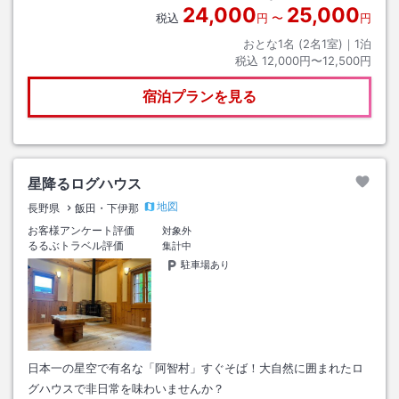
24,000
25,000
税込
円
〜
円
おとな1名 (
2
名1室)｜
1
泊
税込
12,000円〜12,500円
宿泊プランを見る
星降るログハウス
地図
長野県
飯田・下伊那
お客様アンケート評価
対象外
るるぶトラベル評価
集計中
駐車場あり
日本一の星空で有名な「阿智村」すぐそば！大自然に囲まれたロ
グハウスで非日常を味わいませんか？