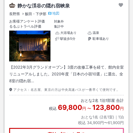
静かな渓谷の隠れ宿峡泉
地図
長野県
飯田・下伊那
お客様アンケート評価
対象外
るるぶトラベル評価
集計中
大浴場あり
温泉
駅徒歩5分
駐車場あり
【2022年3月グランドオープン】3度の改修工事を経て、館内全室
リニューアルしました。2020年度「日本の小宿10選」に選出。全
8室の隠れ宿…
アクセス：
名古屋、東京の方は中央高速バスが一番早くて便利です。
おとな
2
名
1
泊
1
部屋 合計
69,800
123,800
税込
円
〜
円
おとな1名 (
2
名1室)｜
1
泊
税込
34,900円〜61,900円