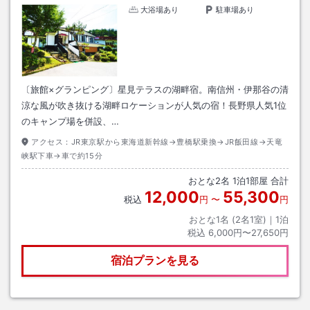
大浴場あり
駐車場あり
〔旅館×グランピング〕星見テラスの湖畔宿。南信州・伊那谷の清
涼な風が吹き抜ける湖畔ロケーションが人気の宿！長野県人気1位
のキャンプ場を併設、…
アクセス：
JR東京駅から東海道新幹線→豊橋駅乗換→JR飯田線→天竜
峡駅下車→車で約15分
おとな
2
名
1
泊
1
部屋 合計
12,000
55,300
税込
円
〜
円
おとな1名 (
2
名1室)｜
1
泊
税込
6,000円〜27,650円
宿泊プランを見る