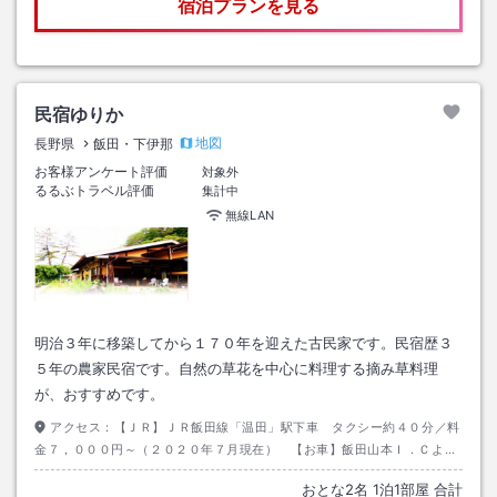
宿泊プランを見る
民宿ゆりか
地図
長野県
飯田・下伊那
お客様アンケート評価
対象外
るるぶトラベル評価
集計中
無線LAN
明治３年に移築してから１７０年を迎えた古民家です。民宿歴３
５年の農家民宿です。自然の草花を中心に料理する摘み草料理
が、おすすめです。
アクセス：
【ＪＲ】ＪＲ飯田線「温田」駅下車 タクシー約４０分／料
金７，０００円～（２０２０年７月現在） 【お車】飯田山本Ｉ．Ｃより
国道１５１／１５３号線利用
おとな
2
名
1
泊
1
部屋 合計