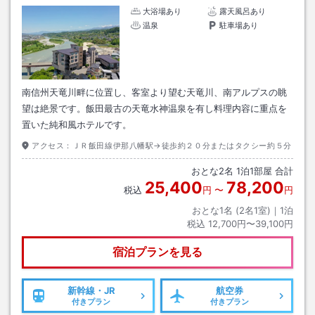
大浴場あり
露天風呂あり
温泉
駐車場あり
南信州天竜川畔に位置し、客室より望む天竜川、南アルプスの眺
望は絶景です。飯田最古の天竜水神温泉を有し料理内容に重点を
置いた純和風ホテルです。
アクセス：
ＪＲ飯田線伊那八幡駅→徒歩約２０分またはタクシー約５分
おとな
2
名
1
泊
1
部屋 合計
25,400
78,200
税込
円
〜
円
おとな1名 (
2
名1室)｜
1
泊
税込
12,700円〜39,100円
宿泊プランを見る
新幹線・JR
航空券
付きプラン
付きプラン