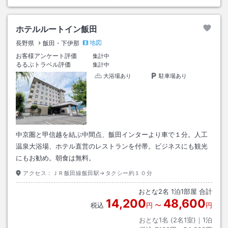
ホテルルートイン飯田
地図
長野県
飯田・下伊那
お客様アンケート評価
集計中
るるぶトラベル評価
集計中
大浴場あり
駐車場あり
中京圏と甲信越を結ぶ中間点、飯田インターより車で１分。人工
温泉大浴場、ホテル直営のレストランを付帯。ビジネスにも観光
にもお勧め。朝食は無料。
アクセス：
ＪＲ飯田線飯田駅→タクシー約１０分
おとな
2
名
1
泊
1
部屋 合計
14,200
48,600
税込
円
〜
円
おとな1名 (
2
名1室)｜
1
泊