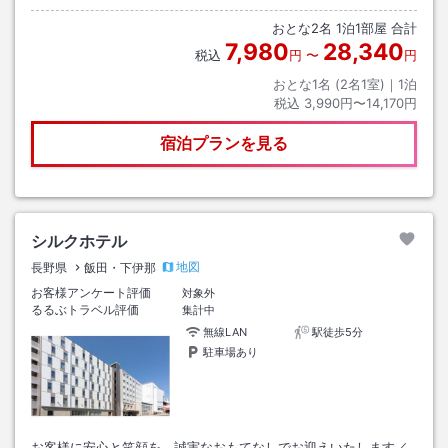
おとな
2
名
1
泊
1
部屋 合計
7,980
28,340
税込
円
〜
円
おとな1名 (
2
名1室)｜
1
泊
税込
3,990円〜14,170円
宿泊プランを見る
シルクホテル
地図
長野県
飯田・下伊那
お客様アンケート評価
対象外
るるぶトラベル評価
集計中
無線LAN
駅徒歩5分
駐車場あり
お客様に安心と笑顔を、誠実なおもてなしでお迎えいたします／