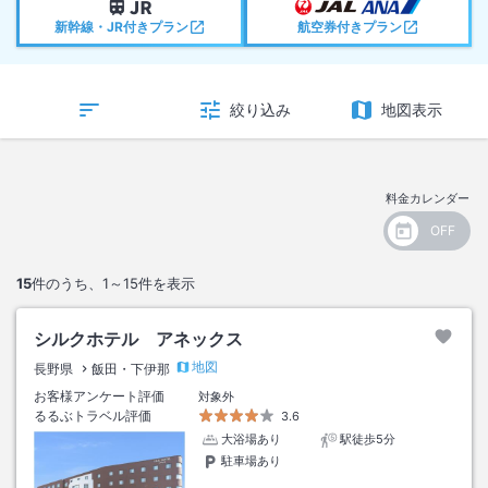
新幹線・JR付きプラン
航空券付きプラン
絞り込み
地図表示
料金カレンダー
15
件のうち、
1～15
件を表示
シルクホテル アネックス
地図
長野県
飯田・下伊那
お客様アンケート評価
対象外
るるぶトラベル評価
3.6
大浴場あり
駅徒歩5分
駐車場あり