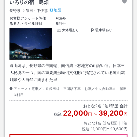
いろりの宿 島畑
地図
長野県
飯田・下伊那
お客様アンケート評価
対象外
るるぶトラベル評価
集計中
大浴場あり
駐車場あり
遠山郷は、長野県の最南端、南信濃上村地方の山深い谷。日本三
大秘境の一つ。国の重要無形民俗文化財に指定されている遠山霜
月際や大自然に囲まれた里
アクセス：
電車／ＪＲ飯田線 平岡駅下車 お車／中央自動車道 飯田
ＩＣ利用
おとな
2
名
1
泊
1
部屋 合計
22,000
39,200
税込
円
〜
円
おとな1名 (
2
名1室)｜
1
泊
税込
11,000円〜19,600円