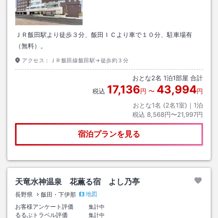
ＪＲ飯田駅より徒歩３分、飯田ＩＣより車で１０分、駐車場有
（無料）。
アクセス：
ＪＲ飯田線飯田駅→徒歩約３分
おとな
2
名
1
泊
1
部屋 合計
17,136
43,994
税込
円
〜
円
おとな1名 (
2
名1室)｜
1
泊
税込
8,568円〜21,997円
宿泊プランを見る
天竜水神温泉 花薫る宿 よし乃亭
地図
長野県
飯田・下伊那
お客様アンケート評価
集計中
るるぶトラベル評価
集計中