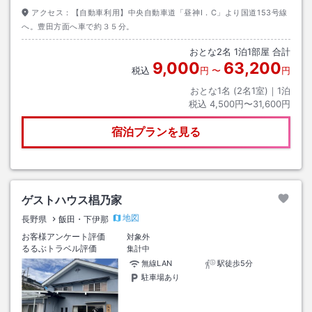
アクセス：
【自動車利用】中央自動車道「昼神I．C」より国道153号線
へ。豊田方面へ車で約３５分。
おとな
2
名
1
泊
1
部屋 合計
9,000
63,200
税込
円
〜
円
おとな1名 (
2
名1室)｜
1
泊
税込
4,500円〜31,600円
宿泊プランを見る
ゲストハウス椙乃家
地図
長野県
飯田・下伊那
お客様アンケート評価
対象外
るるぶトラベル評価
集計中
無線LAN
駅徒歩5分
駐車場あり