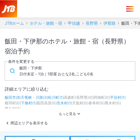
JTBホーム
ホテル・旅館・宿
甲信越
長野県
伊那路
飯田・下
飯田・下伊那のホテル・旅館・宿（長野県）
宿泊予約
条件を変更する
飯田・下伊那
日付未定 - 1泊｜1部屋 おとな2名,こども0名
詳細エリアに絞り込む
飯田市
(
8
)
天竜峡・川路
(
3
)
松川町
(
1
)
高森町(長野県)
(
0
)
阿南町
(
0
)
平谷村
(
1
)
根羽村
(
0
)
下條村
(
1
)
親田高原
(
0
)
売木村
(
1
)
天龍村
(
0
)
泰阜村
(
0
)
喬木村
(
0
)
豊丘村
(
0
)
周辺エリアを表示する