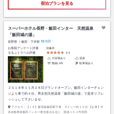
宿泊プランを見る
スーパーホテル長野・飯田インター 天然温泉
「飯田城の湯」
地図
長野県
飯田・下伊那
お客様アンケート評価
対象外
るるぶトラベル評価
4.4
大浴場あり
温泉
無線LAN
駐車場あり
２０１８年１１月２８日グランドオープン。飯田インターチェン
ジより車で約４分。男女別天然温泉「飯田城の湯」で是非リフレ
ッシュして下さいませ。
アクセス：
【ＪＲ】飯田線飯田駅下車 タクシー約１０分 【お車】中
央自動車道飯田インター東交差点を左に 国道１５３号利用