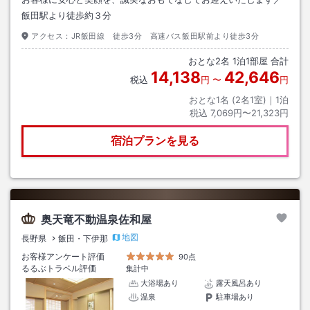
飯田駅より徒歩約３分
アクセス：
JR飯田線 徒歩3分 高速バス飯田駅前より徒歩3分
おとな
2
名
1
泊
1
部屋 合計
14,138
42,646
税込
円
〜
円
おとな1名 (
2
名1室)｜
1
泊
税込
7,069円〜21,323円
宿泊プランを見る
奥天竜不動温泉佐和屋
地図
長野県
飯田・下伊那
お客様アンケート評価
90点
るるぶトラベル評価
集計中
大浴場あり
露天風呂あり
温泉
駐車場あり