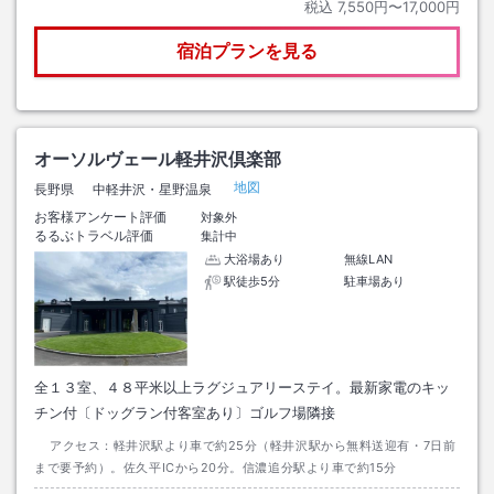
税込
7,550円〜17,000円
宿泊プランを見る
オーソルヴェール軽井沢倶楽部
地図
長野県
中軽井沢・星野温泉
お客様アンケート評価
対象外
るるぶトラベル評価
集計中
大浴場あり
無線LAN
駅徒歩5分
駐車場あり
全１３室、４８平米以上ラグジュアリーステイ。最新家電のキッ
チン付〔ドッグラン付客室あり〕ゴルフ場隣接
アクセス：
軽井沢駅より車で約25分（軽井沢駅から無料送迎有・7日前
まで要予約）。佐久平ICから20分。信濃追分駅より車で約15分