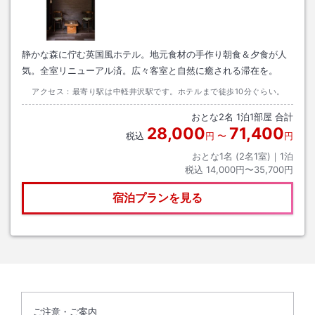
静かな森に佇む英国風ホテル。地元食材の手作り朝食＆夕食が人
気。全室リニューアル済。広々客室と自然に癒される滞在を。
アクセス：
最寄り駅は中軽井沢駅です。ホテルまで徒歩10分ぐらい。
おとな
2
名
1
泊
1
部屋 合計
28,000
71,400
税込
円
〜
円
おとな1名 (
2
名1室)｜
1
泊
税込
14,000円〜35,700円
宿泊プランを見る
ご注意・ご案内