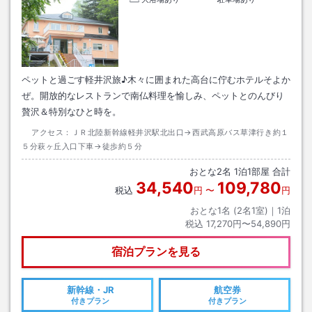
ペットと過ごす軽井沢旅♪木々に囲まれた高台に佇むホテルそよか
ぜ。開放的なレストランで南仏料理を愉しみ、ペットとのんびり
贅沢＆特別なひと時を。
アクセス：
ＪＲ北陸新幹線軽井沢駅北出口→西武高原バス草津行き約１
５分萩ヶ丘入口下車→徒歩約５分
おとな
2
名
1
泊
1
部屋 合計
34,540
109,780
税込
円
〜
円
おとな1名 (
2
名1室)｜
1
泊
税込
17,270円〜54,890円
宿泊プランを見る
新幹線・JR
航空券
付きプラン
付きプラン