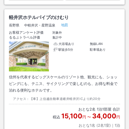
軽井沢ホテルパイプのけむり
地図
長野県
中軽井沢・星野温泉
お客様アンケート評価
対象外
るるぶトラベル評価
集計中
大浴場あり
無線LAN
駅徒歩5分
駐車場あり
信州を代表するビッグスケールのリゾート他、観光にも、ショッ
ピングにも、テニス、サイクリングで楽しむのも、お得な料金で
泊れる便利なホテルです。
アクセス：
【車】上信越自動車道碓井軽井沢ICより約20分
おとな
2
名
1
泊
1
部屋 合計
15,100
34,000
税込
円
〜
円
おとな1名 (
2
名1室)｜
1
泊