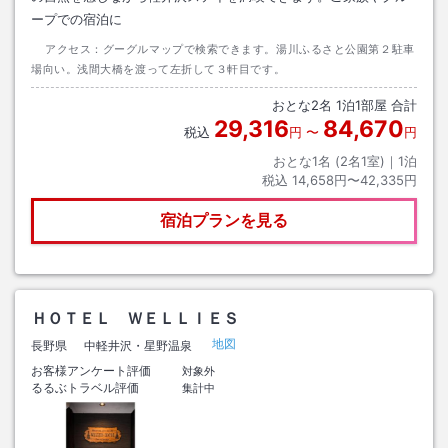
ープでの宿泊に
アクセス：
グーグルマップで検索できます。湯川ふるさと公園第２駐車
場向い。浅間大橋を渡って左折して３軒目です。
おとな
2
名
1
泊
1
部屋 合計
29,316
84,670
税込
円
〜
円
おとな1名 (
2
名1室)｜
1
泊
税込
14,658円〜42,335円
宿泊プランを見る
ＨＯＴＥＬ ＷＥＬＬＩＥＳ
地図
長野県
中軽井沢・星野温泉
お客様アンケート評価
対象外
るるぶトラベル評価
集計中