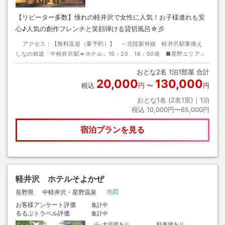
【リピーター多数】憧れの軽井沢で女性に人気！お子様連れも安
心♪人気の創作フレンチと笑顔弾ける貸切風呂☆彡
アクセス：
【無料送迎（要予約）】 ～北陸新幹線 軽井沢駅乗換え
しなの鉄道「中軽井沢駅⇒ホテル」15：20、16：50発 ■星野エリア
（石の教会・ハルニレテラス等）：車3分、徒歩20分■軽井沢駅：通常時
おとな
2
名
1
泊
1
部屋 合計
車15分
20,000
130,000
税込
円
〜
円
おとな1名 (
2
名1室)｜
1
泊
税込
10,000円〜65,000円
宿泊プランを見る
軽井沢 ホテルそよかぜ
地図
長野県
中軽井沢・星野温泉
お客様アンケート評価
集計中
るるぶトラベル評価
集計中
大浴場あり
駐車場あり