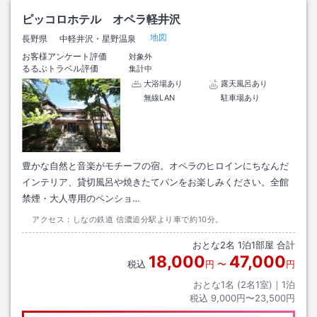
ピッコロホテル オペラ軽井沢
地図
長野県
中軽井沢・星野温泉
お客様アンケート評価
対象外
るるぶトラベル評価
集計中
大浴場あり
露天風呂あり
無線LAN
駐車場あり
豊かな自然と音楽がモチーフの宿。オペラのヒロインにちなんだ
インテリア、貸切風呂や焼きたてパンをお楽しみください。全館
禁煙・大人専用のペンショ…
アクセス：
しなの鉄道 信濃追分駅より車で約10分。
おとな
2
名
1
泊
1
部屋 合計
18,000
47,000
税込
円
〜
円
おとな1名 (
2
名1室)｜
1
泊
税込
9,000円〜23,500円