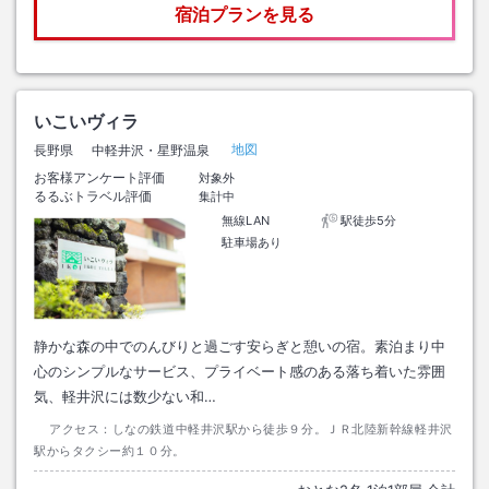
宿泊プランを見る
いこいヴィラ
地図
長野県
中軽井沢・星野温泉
お客様アンケート評価
対象外
るるぶトラベル評価
集計中
無線LAN
駅徒歩5分
駐車場あり
静かな森の中でのんびりと過ごす安らぎと憩いの宿。素泊まり中
心のシンプルなサービス、プライベート感のある落ち着いた雰囲
気、軽井沢には数少ない和…
アクセス：
しなの鉄道中軽井沢駅から徒歩９分。ＪＲ北陸新幹線軽井沢
駅からタクシー約１０分。