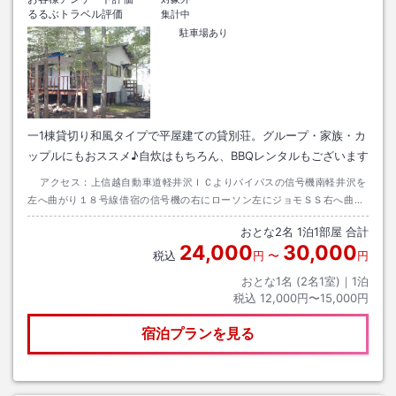
るるぶトラベル評価
集計中
駐車場あり
一1棟貸切り和風タイプで平屋建ての貸別荘。グループ・家族・カ
ップルにもおススメ♪自炊はもちろん、BBQレンタルもございます
アクセス：
上信越自動車道軽井沢ＩＣよりバイパスの信号機南軽井沢を
左へ曲がり１８号線借宿の信号機の右にローソン左にジョモＳＳ右へ曲が
り約１．６キロのところにＹの字直角ではなく左斜めうえへ
おとな
2
名
1
泊
1
部屋 合計
24,000
30,000
税込
円
〜
円
おとな1名 (
2
名1室)｜
1
泊
税込
12,000円〜15,000円
宿泊プランを見る