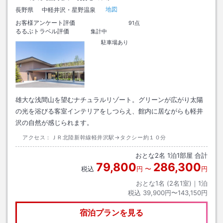
地図
長野県
中軽井沢・星野温泉
お客様アンケート評価
91点
るるぶトラベル評価
集計中
駐車場あり
雄大な浅間山を望むナチュラルリゾート。グリーンが広がり太陽
の光を浴びる客室インテリアをしつらえ、館内に居ながらも軽井
沢の自然が感じられます。
アクセス：
ＪＲ北陸新幹線軽井沢駅→タクシー約１０分
おとな
2
名
1
泊
1
部屋 合計
79,800
286,300
税込
円
〜
円
おとな1名 (
2
名1室)｜
1
泊
税込
39,900円〜143,150円
宿泊プランを見る