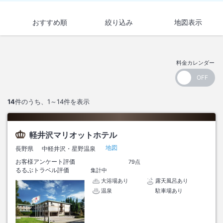
おすすめ順
絞り込み
地図表示
料金カレンダー
14
件のうち、
1～14
件を表示
軽井沢マリオットホテル
地図
長野県
中軽井沢・星野温泉
お客様アンケート評価
79点
るるぶトラベル評価
集計中
大浴場あり
露天風呂あり
温泉
駐車場あり