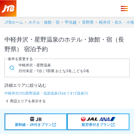
JTBホーム
ホテル・旅館・宿
甲信越
長野県
軽井沢・佐久・小海
中軽井沢・星野温泉のホテル・旅館・宿（長
野県） 宿泊予約
条件を変更する
中軽井沢・星野温泉
日付未定 - 1泊｜1部屋 おとな2名,こども0名
詳細エリアに絞り込む
中軽井沢
(
10
)
星野温泉・塩壺温泉
(
3
)
ゆうすげ温泉
(
1
)
周辺エリアを表示する
新幹線・JR付きプラン
航空券付きプラン