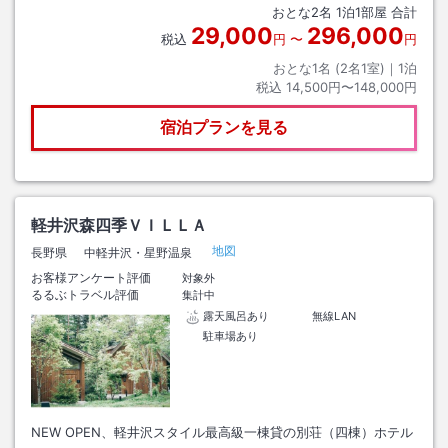
おとな
2
名
1
泊
1
部屋 合計
29,000
296,000
税込
円
〜
円
おとな1名 (
2
名1室)｜
1
泊
税込
14,500円〜148,000円
宿泊プランを見る
軽井沢森四季ＶＩＬＬＡ
地図
長野県
中軽井沢・星野温泉
お客様アンケート評価
対象外
るるぶトラベル評価
集計中
露天風呂あり
無線LAN
駐車場あり
NEW OPEN、軽井沢スタイル最高級一棟貸の別荘（四棟）ホテル