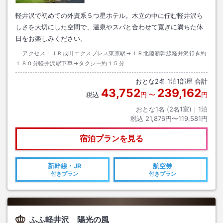
軽井沢で初めての外資系５つ星ホテル。木立の中に佇む軽井沢ら
しさを大切にした空間で、温泉やスパと合わせて寛ぎに満ちた休
日をお楽しみください。
アクセス：
ＪＲ成田エクスプレス東京駅→ＪＲ北陸新幹線軽井沢行き約
１８０分軽井沢駅下車→タクシー約１５分
おとな
2
名
1
泊
1
部屋 合計
43,752
239,162
税込
円
〜
円
おとな1名 (
2
名1室)｜
1
泊
税込
21,876円〜119,581円
宿泊プランを見る
新幹線・JR
航空券
付きプラン
付きプラン
ふふ軽井沢 陽光の風