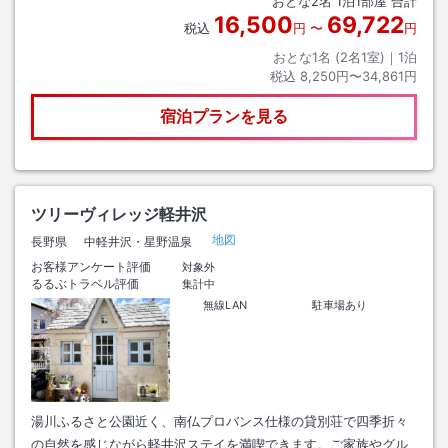
おとな
2
名
1
泊
1
部屋 合計
16,500
69,722
税込
円
〜
円
おとな1名 (
2
名1室)｜
1
泊
税込
8,250円〜34,861円
宿泊プランを見る
ツリーヴィレッジ軽井沢
地図
長野県
中軽井沢・星野温泉
お客様アンケート評価
対象外
るるぶトラベル評価
集計中
無線LAN
駐車場あり
湯川ふるさと公園近く、南仏プロバンス仕様の貸別荘で四季折々
の自然を感じながら軽井沢ステイを満喫できます。ご家族やグル