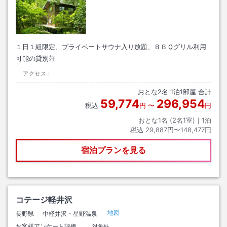
１日１組限定、プライベートサウナ入り放題、ＢＢＱグリル利用
可能の貸別荘
アクセス：
おとな
2
名
1
泊
1
部屋 合計
59,774
296,954
税込
円
〜
円
おとな1名 (
2
名1室)｜
1
泊
税込
29,887円〜148,477円
宿泊プランを見る
コテージ軽井沢
地図
長野県
中軽井沢・星野温泉
お客様アンケート評価
対象外