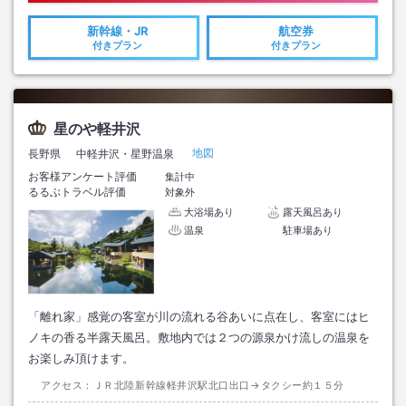
新幹線・JR
航空券
付きプラン
付きプラン
星のや軽井沢
地図
長野県
中軽井沢・星野温泉
お客様アンケート評価
集計中
るるぶトラベル評価
対象外
大浴場あり
露天風呂あり
温泉
駐車場あり
「離れ家」感覚の客室が川の流れる谷あいに点在し、客室にはヒ
ノキの香る半露天風呂。敷地内では２つの源泉かけ流しの温泉を
お楽しみ頂けます。
アクセス：
ＪＲ北陸新幹線軽井沢駅北口出口→タクシー約１５分