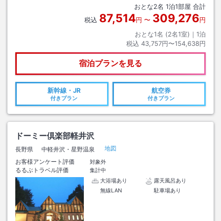
おとな
2
名
1
泊
1
部屋 合計
87,514
309,276
税込
円
〜
円
おとな1名 (
2
名1室)｜
1
泊
税込
43,757円〜154,638円
宿泊プランを見る
新幹線・JR
航空券
付きプラン
付きプラン
ドーミー倶楽部軽井沢
地図
長野県
中軽井沢・星野温泉
お客様アンケート評価
対象外
るるぶトラベル評価
集計中
大浴場あり
露天風呂あり
無線LAN
駐車場あり