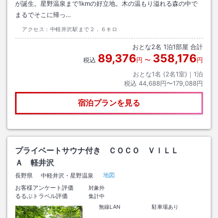
が誕生。星野温泉まで1kmの好立地。木の温もり溢れる森の中で
まるでそこに帰っ…
アクセス：
中軽井沢駅まで２．６キロ
おとな
2
名
1
泊
1
部屋 合計
89,376
358,176
税込
円
〜
円
おとな1名 (
2
名1室)｜
1
泊
税込
44,688円〜179,088円
宿泊プランを見る
プライベートサウナ付き ＣＯＣＯ ＶＩＬＬ
Ａ 軽井沢
地図
長野県
中軽井沢・星野温泉
お客様アンケート評価
対象外
るるぶトラベル評価
集計中
無線LAN
駐車場あり