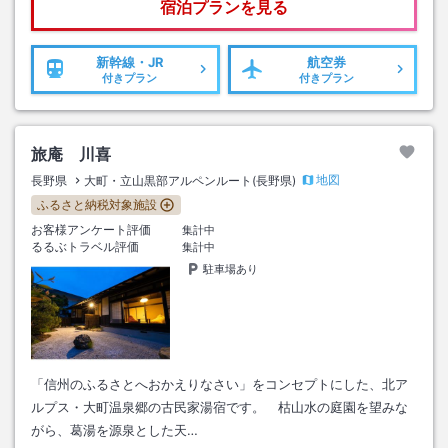
宿泊プランを見る
新幹線・JR
航空券
付きプラン
付きプラン
旅庵 川喜
地図
長野県
大町・立山黒部アルペンルート(長野県)
ふるさと納税対象施設
お客様アンケート評価
集計中
るるぶトラベル評価
集計中
駐車場あり
「信州のふるさとへおかえりなさい」をコンセプトにした、北ア
ルプス・大町温泉郷の古民家湯宿です。 枯山水の庭園を望みな
がら、葛湯を源泉とした天…