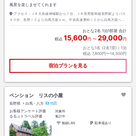
風景を楽しませてくれます
アクセス：
ＪＲ大糸線神城駅から７分、ＪＲ長野新幹線長野駅よりバス
４０分、長野ＩＣより白馬方面ｋｍ。中央高速豊科ＩＣから白馬方面へ４
２ｋｍ。
おとな
2
名
1
泊
1
部屋 合計
15,600
29,000
税込
円
〜
円
おとな1名 (
2
名1室)｜
1
泊
税込
7,800円〜14,500円
宿泊プランを見る
ペンション リスの小屋
地図
長野県
白馬・八方
お客様アンケート評価
対象外
るるぶトラベル評価
集計中
無線LAN
駐車場あり