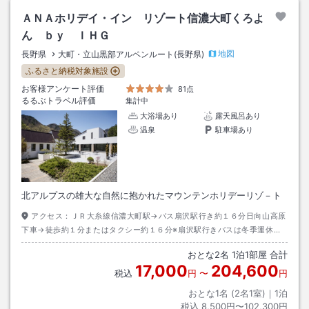
ＡＮＡホリデイ・イン リゾート信濃大町くろよ
ん ｂｙ ＩＨＧ
地図
長野県
大町・立山黒部アルペンルート(長野県)
ふるさと納税対象施設
お客様アンケート評価
81点
るるぶトラベル評価
集計中
大浴場あり
露天風呂あり
温泉
駐車場あり
北アルプスの雄大な自然に抱かれたマウンテンホリデーリゾ－ト
アクセス：
ＪＲ大糸線信濃大町駅→バス扇沢駅行き約１６分日向山高原
下車→徒歩約１分またはタクシー約１６分※扇沢駅行きバスは冬季運休す
る場合があります
おとな
2
名
1
泊
1
部屋 合計
17,000
204,600
税込
円
〜
円
おとな1名 (
2
名1室)｜
1
泊
税込
8,500円〜102,300円