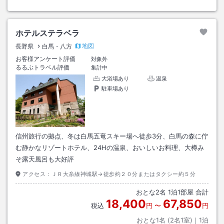
ホテルステラベラ
地図
長野県
白馬・八方
お客様アンケート評価
対象外
るるぶトラベル評価
集計中
大浴場あり
温泉
駐車場あり
信州旅行の拠点、冬は白馬五竜スキー場へ徒歩3分、白馬の森に佇
む静かなリゾートホテル、24Hの温泉、おいしいお料理、大樽み
そ露天風呂も大好評
アクセス：
ＪＲ大糸線神城駅→徒歩約２０分またはタクシー約５分
おとな
2
名
1
泊
1
部屋 合計
18,400
67,850
税込
円
〜
円
おとな1名 (
2
名1室)｜
1
泊