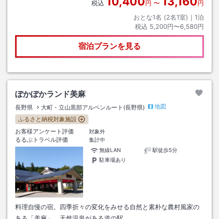
10,400
13,160
税込
円
〜
円
おとな1名 (
2
名1室)｜
1
泊
税込
5,200円〜6,580円
宿泊プランを見る
ぽかぽかランド美麻
地図
長野県
大町・立山黒部アルペンルート(長野県)
ふるさと納税対象施設
お客様アンケート評価
対象外
るるぶトラベル評価
集計中
無線LAN
駅徒歩5分
駐車場あり
料理自慢の宿。四季折々の変化をみせる自然と素朴な農村風家の
ある「美麻」。天然温泉がある道の駅