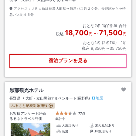
アクセス：
ＪＲ大糸線信濃大町駅→特急バス約２０分、長野駅から→特
急バス約４５分
おとな
2
名
1
泊
1
部屋 合計
18,700
71,500
税込
円
〜
円
おとな1名 (
2
名1室)｜
1
泊
税込
9,350円〜35,750円
宿泊プランを見る
黒部観光ホテル
地図
長野県
大町・立山黒部アルペンルート(長野県)
ふるさと納税対象施設
お客様アンケート評価
77点
るるぶトラベル評価
集計中
大浴場あり
露天風呂あり
温泉
駐車場あり