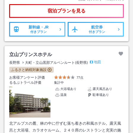
宿泊プランを見る
新幹線・JR
航空券
付きプラン
付きプラン
立山プリンスホテル
地図
長野県
大町・立山黒部アルペンルート(長野県)
ふるさと納税対象施設
お客様アンケート評価
77点
るるぶトラベル評価
集計中
大浴場あり
露天風呂あり
温泉
駐車場あり
北アルプスの麓、林の中に佇ずむ落ち着きの和風ホテル。露天風
呂と大浴場、カラオケルーム、２４０席のレストランと充実の施