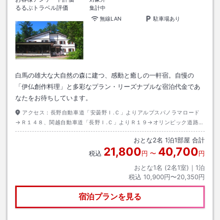
るるぶトラベル評価
集計中
無線LAN
駐車場あり
白馬の雄大な大自然の森に建つ、感動と癒しの一軒宿。自慢の
「伊仏創作料理」と多彩なプラン・リーズナブルな宿泊代金であ
なたをお待ちしています。
アクセス：
長野自動車道「安曇野Ｉ.Ｃ」よりアルプスパノラマロード
→Ｒ１４８、関越自動車道「長野Ｉ.Ｃ」よりＲ１９→オリンピック道路、
北陸自動車道「糸魚川Ｉ.Ｃ」よりＲ１４８でそれぞれ約６０分。
おとな
2
名
1
泊
1
部屋 合計
21,800
40,700
税込
円
〜
円
おとな1名 (
2
名1室)｜
1
泊
税込
10,900円〜20,350円
宿泊プランを見る