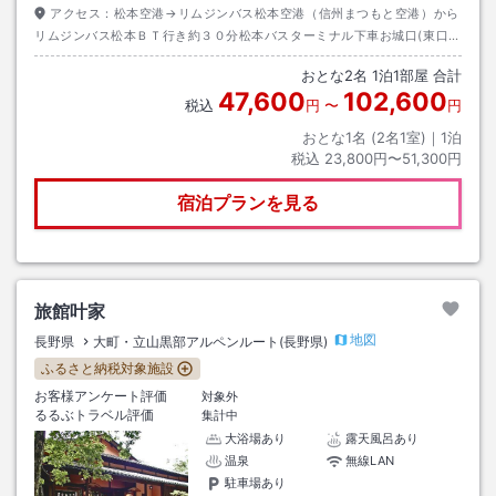
アクセス：
松本空港→リムジンバス松本空港（信州まつもと空港）から
リムジンバス松本ＢＴ行き約３０分松本バスターミナル下車お城口(東口)
出口→ＪＲ松本駅駅から信濃大町行行き約５５分信濃大町駅駅下車→バス
おとな
2
名
1
泊
1
部屋 合計
アルピコ交通信濃大町駅から扇沢行き約１３分大町温泉郷下車→徒歩約４
47,600
102,600
分
税込
円
〜
円
おとな1名 (
2
名1室)｜
1
泊
税込
23,800円〜51,300円
宿泊プランを見る
旅館叶家
地図
長野県
大町・立山黒部アルペンルート(長野県)
ふるさと納税対象施設
お客様アンケート評価
対象外
るるぶトラベル評価
集計中
大浴場あり
露天風呂あり
温泉
無線LAN
駐車場あり