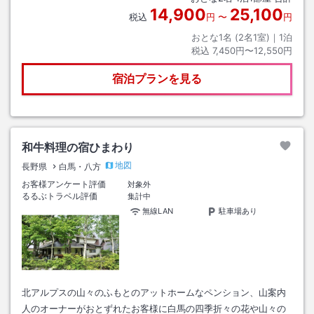
14,900
25,100
税込
円
〜
円
おとな1名 (
2
名1室)｜
1
泊
税込
7,450円〜12,550円
宿泊プランを見る
和牛料理の宿ひまわり
地図
長野県
白馬・八方
お客様アンケート評価
対象外
るるぶトラベル評価
集計中
無線LAN
駐車場あり
北アルプスの山々のふもとのアットホームなペンション、山案内
人のオーナーがおとずれたお客様に白馬の四季折々の花や山々の