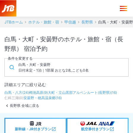
JTBホーム
ホテル・旅館・宿
甲信越
長野県
白馬・大町・安曇野
白馬・大町・安曇野のホテル・旅館・宿（長
野県） 宿泊予約
条件を変更する
白馬・大町・安曇野
日付未定 - 1泊｜1部屋 おとな2名,こども0名
詳細エリアに絞り込む
白馬・八方
(
24
)
栂池高原
(
9
)
大町・立山黒部アルペンルート(長野県)
(
16
)
仁科三湖
(
0
)
安曇野・穂高温泉郷
(
16
)
長野県 全域に戻る
新幹線・JR付きプラン
航空券付きプラン