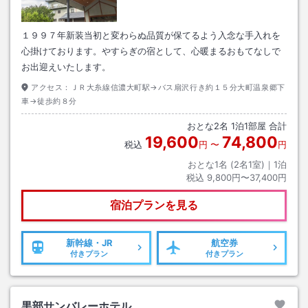
１９９７年新装当初と変わらぬ品質が保てるよう入念な手入れを
心掛けております。やすらぎの宿として、心暖まるおもてなしで
お出迎えいたします。
アクセス：
ＪＲ大糸線信濃大町駅→バス扇沢行き約１５分大町温泉郷下
車→徒歩約８分
おとな
2
名
1
泊
1
部屋 合計
19,600
74,800
税込
円
〜
円
おとな1名 (
2
名1室)｜
1
泊
税込
9,800円〜37,400円
宿泊プランを見る
新幹線・JR
航空券
付きプラン
付きプラン
黒部サンバレーホテル