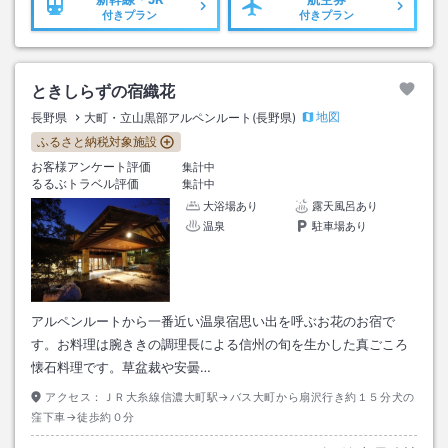
付きプラン
付きプラン
ときしらずの宿織花
地図
長野県
大町・立山黒部アルペンルート(長野県)
ふるさと納税対象施設
お客様アンケート評価
集計中
るるぶトラベル評価
集計中
大浴場あり
露天風呂あり
温泉
駐車場あり
アルペンルートから一番近い温泉宿思い出を呼ぶお花のお宿で
す。お料理は腕ききの調理長による信州の旬を生かした真ごころ
懐石料理です。草盆裁や安曇…
アクセス：
ＪＲ大糸線信濃大町駅→バス大町から扇沢行き約１５分犬の
窪下車→徒歩約０分