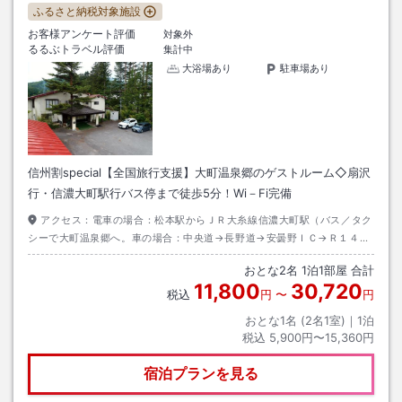
ふるさと納税対象施設
お客様アンケート評価
対象外
るるぶトラベル評価
集計中
大浴場あり
駐車場あり
信州割special【全国旅行支援】大町温泉郷のゲストルーム◇扇沢
行・信濃大町駅行バス停まで徒歩5分！Wi－Fi完備
アクセス：
電車の場合：松本駅からＪＲ大糸線信濃大町駅（バス／タク
シーで大町温泉郷へ。車の場合：中央道→長野道→安曇野ＩＣ→Ｒ１４８
→大町温泉郷。東京からの高速バス：新宿～白馬ルートの大町温泉郷で下
おとな
2
名
1
泊
1
部屋 合計
車
11,800
30,720
税込
円
〜
円
おとな1名 (
2
名1室)｜
1
泊
税込
5,900円〜15,360円
宿泊プランを見る