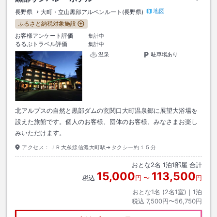
地図
長野県
大町・立山黒部アルペンルート(長野県)
ふるさと納税対象施設
お客様アンケート評価
集計中
るるぶトラベル評価
集計中
温泉
駐車場あり
北アルプスの自然と黒部ダムの玄関口大町温泉郷に展望大浴場を
設えた旅館です。個人のお客様、団体のお客様、みなさまお楽し
みいただけます。
アクセス：
ＪＲ大糸線信濃大町駅→タクシー約１５分
おとな
2
名
1
泊
1
部屋 合計
15,000
113,500
税込
円
〜
円
おとな1名 (
2
名1室)｜
1
泊
税込
7,500円〜56,750円