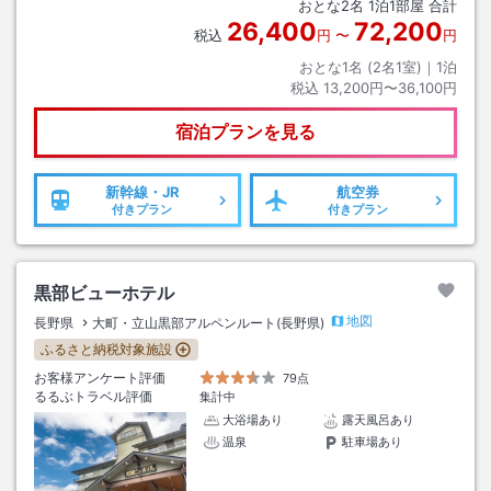
おとな
2
名
1
泊
1
部屋 合計
26,400
72,200
税込
円
〜
円
おとな1名 (
2
名1室)｜
1
泊
税込
13,200円〜36,100円
宿泊プランを見る
新幹線・JR
航空券
付きプラン
付きプラン
黒部ビューホテル
地図
長野県
大町・立山黒部アルペンルート(長野県)
ふるさと納税対象施設
お客様アンケート評価
79点
るるぶトラベル評価
集計中
大浴場あり
露天風呂あり
温泉
駐車場あり