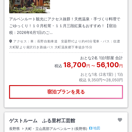
アルペンルート観光にアクセス抜群！天然温泉・手づくり料理で
ごゆっくり！１０月松茸・１１月三段紅葉もおすすめ！【宿泊
税：2026年6月1日のご…
アクセス：
車：長野自動車道 安曇野ICより約40分電車・バス：信濃
大町駅より扇沢行き路線バス 大町温泉郷下車徒歩15分
おとな
2
名
1
泊
1
部屋 合計
18,700
56,100
税込
円
〜
円
おとな1名 (
2
名1室)｜
1
泊
税込
9,350円〜28,050円
宿泊プランを見る
ゲストルーム ふる里村工芸館
地図
長野県
大町・立山黒部アルペンルート(長野県)