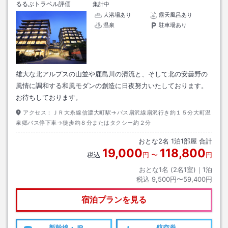
るるぶトラベル評価
集計中
大浴場あり
露天風呂あり
温泉
駐車場あり
雄大な北アルプスの山並や鹿島川の清流と、そして北の安曇野の
風情に調和する和風モダンの創造に日夜努力いたしております。
お待ちしております。
アクセス：
ＪＲ大糸線信濃大町駅→バス扇沢線扇沢行き約１５分大町温
泉郷バス停下車→徒歩約８分またはタクシー約２分
おとな
2
名
1
泊
1
部屋 合計
19,000
118,800
税込
円
〜
円
おとな1名 (
2
名1室)｜
1
泊
税込
9,500円〜59,400円
宿泊プランを見る
新幹線・JR
航空券