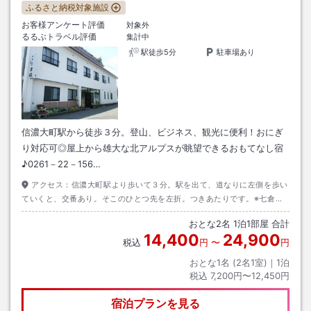
ふるさと納税対象施設
お客様アンケート評価
対象外
るるぶトラベル評価
集計中
駅徒歩5分
駐車場あり
信濃大町駅から徒歩３分。登山、ビジネス、観光に便利！おにぎ
り対応可◎屋上から雄大な北アルプスが眺望できるおもてなし宿
♪0261－22－156…
アクセス：
信濃大町駅より歩いて３分。駅を出て、道なりに左側を歩い
ていくと、交番あり。そこのひとつ先を左折。つきあたりです。※七倉荘
にお越しになる際、カーナビ・Googleマップで「麻績IC」を案内される
おとな
2
名
1
泊
1
部屋 合計
ことがありますが、道が細い山道のため「安曇野IC」からのルートをお勧
14,400
24,900
めします。
税込
円
〜
円
おとな1名 (
2
名1室)｜
1
泊
税込
7,200円〜12,450円
宿泊プランを見る