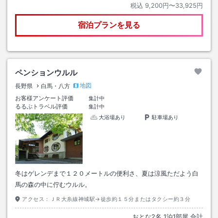
税込
9,200円〜33,925円
宿泊プランを見る
ペンションウルル
地図
長野県
白馬・八方
お客様アンケート評価
集計中
るるぶトラベル評価
集計中
大浴場あり
駐車場あり
冬はゲレンデまで１２０メートルの便利さ、夏は涼風ただよう白
馬の森の中に佇むウルル。
アクセス：
ＪＲ大糸線神城駅→徒歩約１５分またはタクシー約３分
おとな
2
名
1
泊
1
部屋 合計