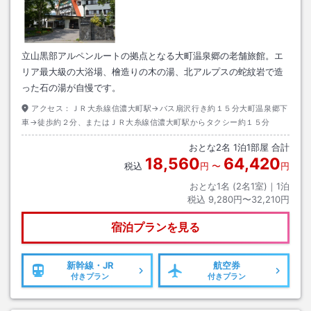
立山黒部アルペンルートの拠点となる大町温泉郷の老舗旅館。エ
リア最大級の大浴場、檜造りの木の湯、北アルプスの蛇紋岩で造
った石の湯が自慢です。
アクセス：
ＪＲ大糸線信濃大町駅→バス扇沢行き約１５分大町温泉郷下
車→徒歩約２分、またはＪＲ大糸線信濃大町駅からタクシー約１５分
おとな
2
名
1
泊
1
部屋 合計
18,560
64,420
税込
円
〜
円
おとな1名 (
2
名1室)｜
1
泊
税込
9,280円〜32,210円
宿泊プランを見る
新幹線・JR
航空券
付きプラン
付きプラン