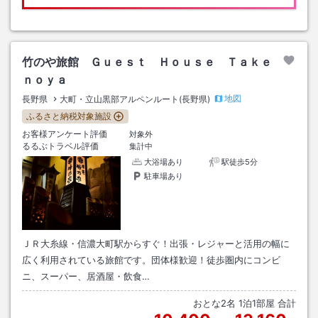
竹のや旅館 Ｇｕｅｓｔ Ｈｏｕｓｅ Ｔａｋｅ
ｎｏｙａ
地図
長野県
大町・立山黒部アルペンルート(長野県)
ふるさと納税対象施設
お客様アンケート評価
対象外
るるぶトラベル評価
集計中
大浴場あり
駅徒歩5分
駐車場あり
ＪＲ大糸線・信濃大町駅からすぐ！出張・レジャーと活用の幅に
広く利用されている旅館です。団体様歓迎！徒歩圏内にコンビ
ニ、スーパー、居酒屋・飲食…
おとな
2
名
1
泊
1
部屋 合計