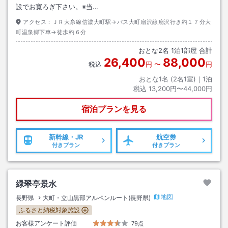
設でお寛ろぎ下さい。※当…
アクセス：
ＪＲ大糸線信濃大町駅→バス大町扇沢線扇沢行き約１７分大
町温泉郷下車→徒歩約６分
おとな
2
名
1
泊
1
部屋 合計
26,400
88,000
税込
円
〜
円
おとな1名 (
2
名1室)｜
1
泊
税込
13,200円〜44,000円
宿泊プランを見る
新幹線・JR
航空券
付きプラン
付きプラン
緑翠亭景水
地図
長野県
大町・立山黒部アルペンルート(長野県)
ふるさと納税対象施設
お客様アンケート評価
79点