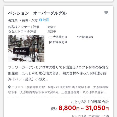
ペンション オーバーグルグル
地図
長野県
白馬・八方
お客様アンケート評価
対象外
るるぶトラベル評価
集計中
大浴場あり
無線LAN
駐車場あり
フラワーガーデンとアロマの香りでお出迎え♪ロフト付等の多彩な
部屋種、ほっと和む居心地の良さ、旬の食材を使ったお料理が好
評【ペット受入】小型犬…
アクセス：
新幹線長野駅―特急バス長野駅白馬五竜駅下車 大糸線神城
駅下車 大糸線白馬駅下車車で約6分。上信越道長野ＩＣ又は中央道安曇
野ＩＣ１４７－１４８号。
おとな
2
名
1
泊
1
部屋 合計
8,800
31,050
税込
円
〜
円
おとな1名 (
2
名1室)｜
1
泊