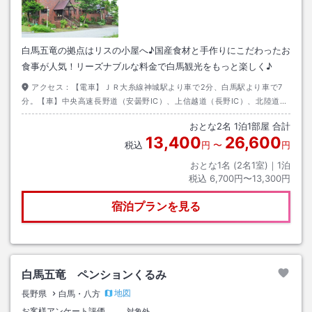
白馬五竜の拠点はリスの小屋へ♪国産食材と手作りにこだわったお
食事が人気！リーズナブルな料金で白馬観光をもっと楽しく♪
アクセス：
【電車】ＪＲ大糸線神城駅より車で2分、白馬駅より車で7
分。【車】中央高速長野道（安曇野IC）、上信越道（長野IC）、北陸道
（糸魚川IC）より約60分。【送迎】JR神城駅、白馬駅より送迎あり（要
おとな
2
名
1
泊
1
部屋 合計
問合せ）
13,400
26,600
税込
円
〜
円
おとな1名 (
2
名1室)｜
1
泊
税込
6,700円〜13,300円
宿泊プランを見る
白馬五竜 ペンションくるみ
地図
長野県
白馬・八方
お客様アンケート評価
対象外