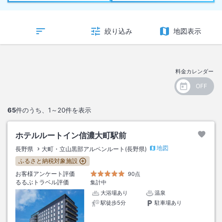
絞り込み
地図表示
料金カレンダー
65
件のうち、
1～20
件を表示
ホテルルートイン信濃大町駅前
地図
長野県
大町・立山黒部アルペンルート(長野県)
ふるさと納税対象施設
お客様アンケート評価
90点
るるぶトラベル評価
集計中
大浴場あり
温泉
駅徒歩5分
駐車場あり