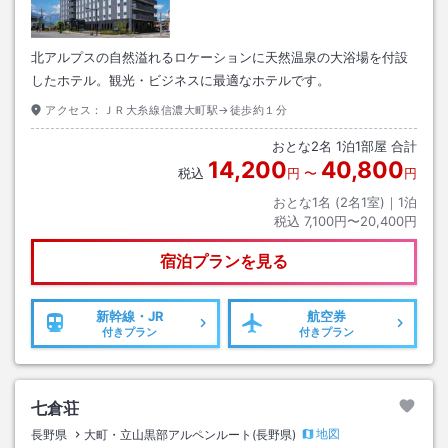
北アルプスの自然溢れるロケーションに天然温泉の大浴場を付設
したホテル。観光・ビジネスに最適なホテルです。
アクセス：
ＪＲ大糸線信濃大町駅→徒歩約１分
おとな
2
名
1
泊
1
部屋 合計
14,200
40,800
税込
円
〜
円
おとな1名 (
2
名1室)｜
1
泊
税込
7,100円〜20,400円
宿泊プランを見る
新幹線・JR
航空券
付きプラン
付きプラン
七倉荘
地図
長野県
大町・立山黒部アルペンルート(長野県)