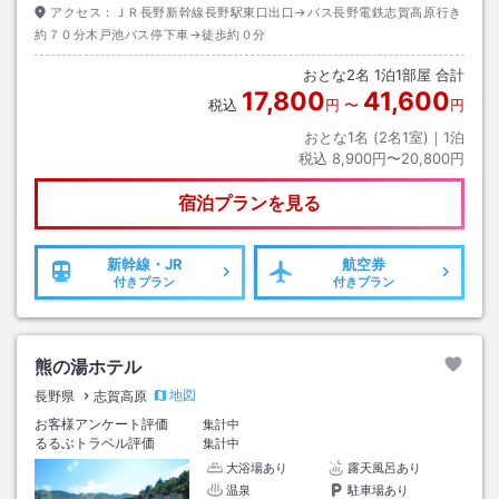
アクセス：
ＪＲ長野新幹線長野駅東口出口→バス長野電鉄志賀高原行き
約７０分木戸池バス停下車→徒歩約０分
おとな
2
名
1
泊
1
部屋 合計
17,800
41,600
税込
円
〜
円
おとな1名 (
2
名1室)｜
1
泊
税込
8,900円〜20,800円
宿泊プランを見る
新幹線・JR
航空券
付きプラン
付きプラン
熊の湯ホテル
地図
長野県
志賀高原
お客様アンケート評価
集計中
るるぶトラベル評価
集計中
大浴場あり
露天風呂あり
温泉
駐車場あり