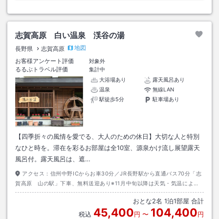
志賀高原 白い温泉 渓谷の湯
地図
長野県
志賀高原
お客様アンケート評価
対象外
るるぶトラベル評価
集計中
大浴場あり
露天風呂あり
温泉
無線LAN
駅徒歩5分
駐車場あり
【四季折々の風情を愛でる、大人のための休日】大切な人と特別
なひと時を。滞在を彩るお部屋は全10室、源泉かけ流し展望露天
風呂付。露天風呂は、遮…
アクセス：
信州中野ICからお車30分／JR長野駅から直通バス70分「志
賀高原 山の駅」下車、無料送迎あり※11月中旬以降は天気・気温によ
り、路面凍結、積雪の時期となります。お車でお越しの場合は、必ずスタ
おとな
2
名
1
泊
1
部屋 合計
ッドレスタイヤまたはチェーンを装着下さい。
45,400
104,400
税込
円
〜
円