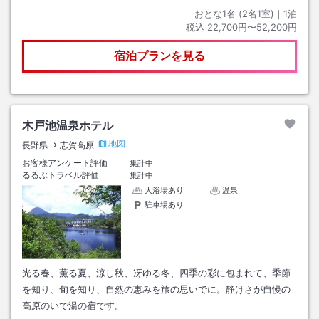
おとな1名 (
2
名1室)｜
1
泊
税込
22,700円〜52,200円
宿泊プランを見る
木戸池温泉ホテル
地図
長野県
志賀高原
お客様アンケート評価
集計中
るるぶトラベル評価
集計中
大浴場あり
温泉
駐車場あり
光る春、薫る夏、涼し秋、冴ゆる冬、四季の彩に包まれて、季節
を知り、旬を知り、自然の恵みを旅の思いでに。静けさが自慢の
高原のいで湯の宿です。