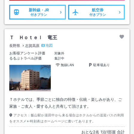
新幹線・JR
航空券
付きプラン
付きプラン
Ｔ Ｈｏｔｅｌ 竜王
地図
長野県
志賀高原
お客様アンケート評価
対象外
るるぶトラベル評価
集計中
無線LAN
駐車場あり
Ｔホテルでは、季節ごとに独自の特徴・伝統・楽しみがあり、ご
家族・ご友人・愛する人と共有して頂けます。
アクセス：
飯山駅か湯田中から来る場合はホテルからの送迎バスの利用
をオススメ←時刻表はホームページに書いてあります。
おとな
2
名
1
泊
1
部屋 合計