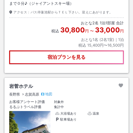
まで０分♪（ジャイアントスキー場）
アクセス：
バス停蓮池駅からＴＥＬ下さい。迎えにあがります。
おとな
2
名
1
泊
1
部屋 合計
30,800
33,000
税込
円
〜
円
おとな1名 (
2
名1室)｜
1
泊
税込
15,400円〜16,500円
宿泊プランを見る
岩菅ホテル
地図
長野県
志賀高原
お客様アンケート評価
対象外
るるぶトラベル評価
集計中
大浴場あり
温泉
駐車場あり