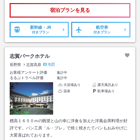
宿泊プランを見る
新幹線・JR
航空券
付きプラン
付きプラン
志賀パークホテル
地図
長野県
志賀高原
お客様アンケート評価
集計中
るるぶトラベル評価
集計中
大浴場あり
露天風呂あり
温泉
駐車場あり
標高１６５０ｍの眺望と山の幸に洋食を加えた洋風会席料理が好
評です。パン工房「ル・ブレ」で焼く焼きたてパンもおみやげに
大変喜ばれております。