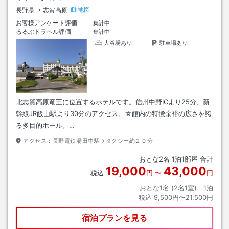
地図
長野県
志賀高原
お客様アンケート評価
集計中
るるぶトラベル評価
集計中
大浴場あり
駐車場あり
北志賀高原竜王に位置するホテルです。信州中野ICより25分、新
幹線JR飯山駅より30分のアクセス。☆館内の特徴余裕の広さを誇
る多目的ホール。…
アクセス：
長野電鉄湯田中駅→タクシー約２０分
おとな
2
名
1
泊
1
部屋 合計
19,000
43,000
税込
円
〜
円
おとな1名 (
2
名1室)｜
1
泊
税込
9,500円〜21,500円
宿泊プランを見る