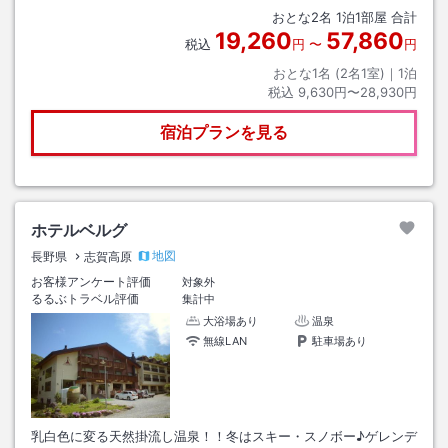
たところです。●ナビは電話番号検索かGoogleMAPをご利用ください●
おとな
2
名
1
泊
1
部屋 合計
宿の前は急な下り坂の為、冬季、四輪駆動車以外は坂の上の駐車場を利
19,260
57,860
用、その際送迎有（最終のお迎え20時）
税込
円
〜
円
おとな1名 (
2
名1室)｜
1
泊
税込
9,630円〜28,930円
宿泊プランを見る
ホテルベルグ
地図
長野県
志賀高原
お客様アンケート評価
対象外
るるぶトラベル評価
集計中
大浴場あり
温泉
無線LAN
駐車場あり
乳白色に変る天然掛流し温泉！！冬はスキー・スノボー♪ゲレンデ