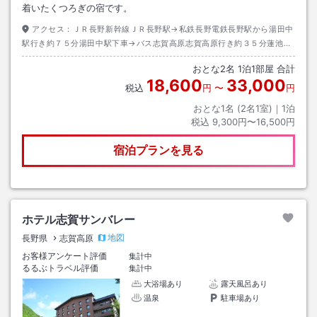
着いたくつろぎの宿です。
アクセス：
ＪＲ長野新幹線ＪＲ長野駅→私鉄長野電鉄長野駅から湯田中
駅行き約７５分湯田中駅下車→バス志賀高原志賀高原行き約３５分蓮池下
車→徒歩約３分
おとな
2
名
1
泊
1
部屋 合計
18,600
33,000
税込
円
〜
円
おとな1名 (
2
名1室)｜
1
泊
税込
9,300円〜16,500円
宿泊プランを見る
ホテル志賀サンバレー
地図
長野県
志賀高原
お客様アンケート評価
集計中
るるぶトラベル評価
集計中
大浴場あり
露天風呂あり
温泉
駐車場あり