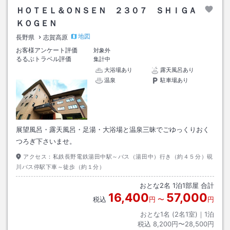
ＨＯＴＥＬ＆ＯＮＳＥＮ ２３０７ ＳＨＩＧＡ
ＫＯＧＥＮ
地図
長野県
志賀高原
お客様アンケート評価
対象外
るるぶトラベル評価
集計中
大浴場あり
露天風呂あり
温泉
駐車場あり
展望風呂・露天風呂・足湯・大浴場と温泉三昧でごゆっくりおく
つろぎ下さいませ。
アクセス：
私鉄長野電鉄湯田中駅～バス（湯田中）行き（約４５分）硯
川バス停駅下車～徒歩（約１分）
おとな
2
名
1
泊
1
部屋 合計
16,400
57,000
税込
円
〜
円
おとな1名 (
2
名1室)｜
1
泊
税込
8,200円〜28,500円