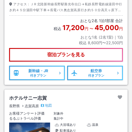
アクセス：
ＪＲ北陸新幹線長野駅善光寺出口→私鉄長野電鉄線湯田中行
き約４５分湯田中駅下車→長電バス奥志賀高原行き約５０分高天ヶ原下車
→徒歩約１分
おとな
2
名
1
泊
1
部屋 合計
17,200
45,000
税込
円
〜
円
おとな1名 (
2
名1室)｜
1
泊
税込
8,600円〜22,500円
宿泊プランを見る
新幹線・JR
航空券
付きプラン
付きプラン
ホテルサニー志賀
地図
長野県
志賀高原
お客様アンケート評価
対象外
るるぶトラベル評価
集計中
大浴場あり
温泉
駐車場あり