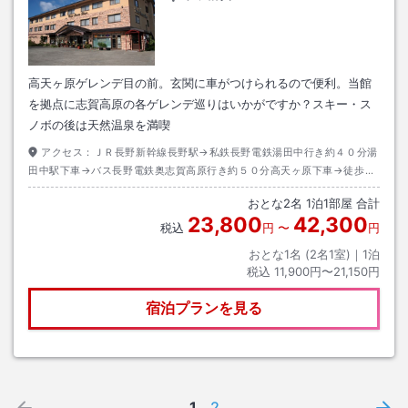
高天ヶ原ゲレンデ目の前。玄関に車がつけられるので便利。当館
を拠点に志賀高原の各ゲレンデ巡りはいかがですか？スキー・ス
ノボの後は天然温泉を満喫
アクセス：
ＪＲ長野新幹線長野駅→私鉄長野電鉄湯田中行き約４０分湯
田中駅下車→バス長野電鉄奥志賀高原行き約５０分高天ヶ原下車→徒歩約
０分
おとな
2
名
1
泊
1
部屋 合計
23,800
42,300
税込
円
〜
円
おとな1名 (
2
名1室)｜
1
泊
税込
11,900円〜21,150円
宿泊プランを見る
1
2