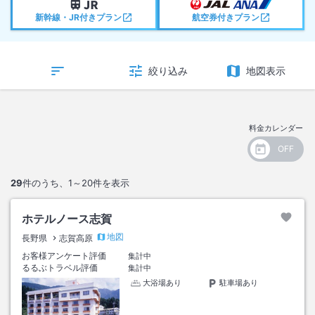
新幹線・JR付きプラン
航空券付きプラン
絞り込み
地図表示
料金カレンダー
29
件のうち、
1～20
件を表示
ホテルノース志賀
地図
長野県
志賀高原
お客様アンケート評価
集計中
るるぶトラベル評価
集計中
大浴場あり
駐車場あり