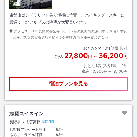
東館山ゴンドラリフト乗り場横に位置し、ハイキング・スキーに
最適で、北アルプスの眺望が大変良いです。
アクセス：
ＪＲ長野駅善光寺口出口→私鉄長野電鉄湯田中行き湯田中駅
下車→バス奥志賀高原行き約４０分発哺温泉下車→徒歩約１分
おとな
2
名
1
泊
1
部屋 合計
27,800
36,200
税込
円
〜
円
おとな1名 (
2
名1室)｜
1
泊
税込
13,900円〜18,100円
宿泊プランを見る
志賀スイスイン
地図
長野県
志賀高原
お客様アンケート評価
集計中
るるぶトラベル評価
集計中