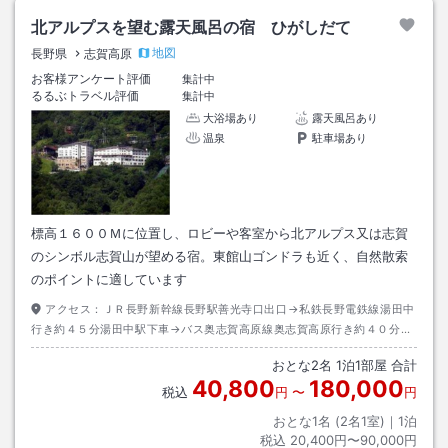
北アルプスを望む露天風呂の宿 ひがしだて
地図
長野県
志賀高原
お客様アンケート評価
集計中
るるぶトラベル評価
集計中
大浴場あり
露天風呂あり
温泉
駐車場あり
標高１６００Ｍに位置し、ロビーや客室から北アルプス又は志賀
のシンボル志賀山が望める宿。東館山ゴンドラも近く、自然散索
のポイントに適しています
アクセス：
ＪＲ長野新幹線長野駅善光寺口出口→私鉄長野電鉄線湯田中
行き約４５分湯田中駅下車→バス奥志賀高原線奥志賀高原行き約４０分発
哺温泉下車→徒歩約２分
おとな
2
名
1
泊
1
部屋 合計
40,800
180,000
税込
円
〜
円
おとな1名 (
2
名1室)｜
1
泊
税込
20,400円〜90,000円