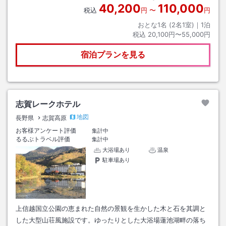
40,200
110,000
税込
円
〜
円
おとな1名 (
2
名1室)｜
1
泊
税込
20,100円〜55,000円
宿泊プランを見る
志賀レークホテル
地図
長野県
志賀高原
お客様アンケート評価
集計中
るるぶトラベル評価
集計中
大浴場あり
温泉
駐車場あり
上信越国立公園の恵まれた自然の景観を生かした木と石を其調と
した大型山荘風施設です。ゆったりとした大浴場蓮池湖畔の落ち