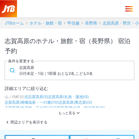
JTBホーム
ホテル・旅館・宿
甲信越
長野県
志賀高原・野沢・小
志賀高原のホテル・旅館・宿（長野県） 宿泊
予約
条件を変更する
志賀高原
日付未定 - 1泊｜1部屋 おとな2名,こども0名
詳細エリアに絞り込む
山ノ内町
(
0
)
北志賀高原
(
3
)
志賀高原(丸池・蓮池)
(
5
)
志賀高原(発哺温泉・一の瀬)
(
10
)
志賀高原(奥志賀)
(
3
)
志賀高原(木戸池・石の湯)
(
3
)
志賀高原(熊の湯・硯川温泉)
(
5
)
志賀高原(横手山)
(
0
)
周辺エリアを表示する