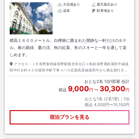
大浴場あり
露天風呂あり
温泉
駐車場あり
標高１６００メートル、白樺林に囲まれた閑静な一軒だけのホテ
ル。春の新緑、夏の涼、秋の紅葉、冬のスキーと一年を通して楽
しめます。
アクセス：
ＪＲ長野新幹線長野駅善光寺出口→私鉄長野電鉄湯田中線湯
田中行き約４０分湯田中駅下車→バス志賀高原線湯田中から奥志賀行き約
５０分発哺温泉下車→徒歩約１５分
おとな
2
名
1
泊
1
部屋 合計
9,000
30,300
税込
円
〜
円
おとな1名 (
2
名1室)｜
1
泊
税込
4,500円〜15,150円
宿泊プランを見る