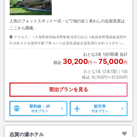
人気のフォットスポットー沼・ビワ池の近く美わしの志賀高原は
ここから開幕。
アクセス：
ＪＲ長野新幹線長野駅善光寺口出口→私鉄長野電鉄線湯田中
行き約４０分湯田中駅下車→バス志賀高原線志賀高原行き約３０分サンバ
レー下車→徒歩約５分
おとな
2
名
1
泊
1
部屋 合計
30,200
75,000
税込
円
〜
円
おとな1名 (
2
名1室)｜
1
泊
税込
15,100円〜37,500円
宿泊プランを見る
新幹線・JR
航空券
付きプラン
付きプラン
志賀の湯ホテル