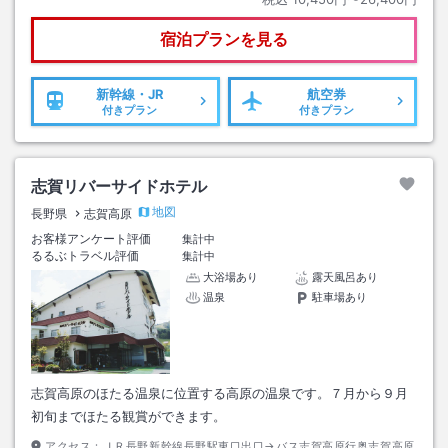
宿泊プランを見る
新幹線・JR
航空券
付きプラン
付きプラン
志賀リバーサイドホテル
地図
長野県
志賀高原
お客様アンケート評価
集計中
るるぶトラベル評価
集計中
大浴場あり
露天風呂あり
温泉
駐車場あり
志賀高原のほたる温泉に位置する高原の温泉です。７月から９月
初旬までほたる観賞ができます。
アクセス：
ＪＲ長野新幹線長野駅東口出口→バス志賀高原行奥志賀高原