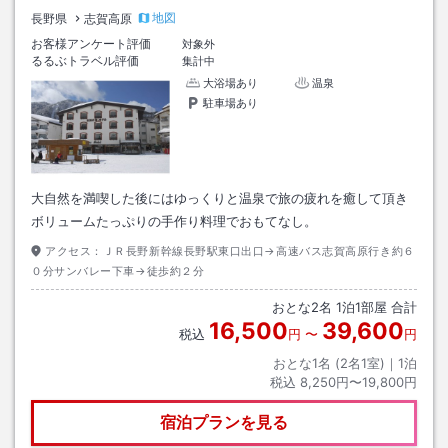
地図
長野県
志賀高原
お客様アンケート評価
対象外
るるぶトラベル評価
集計中
大浴場あり
温泉
駐車場あり
大自然を満喫した後にはゆっくりと温泉で旅の疲れを癒して頂き
ボリュームたっぷりの手作り料理でおもてなし。
アクセス：
ＪＲ長野新幹線長野駅東口出口→高速バス志賀高原行き約６
０分サンバレー下車→徒歩約２分
おとな
2
名
1
泊
1
部屋 合計
16,500
39,600
税込
円
〜
円
おとな1名 (
2
名1室)｜
1
泊
税込
8,250円〜19,800円
宿泊プランを見る