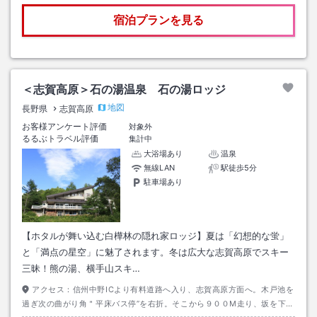
宿泊プランを見る
＜志賀高原＞石の湯温泉 石の湯ロッジ
地図
長野県
志賀高原
お客様アンケート評価
対象外
るるぶトラベル評価
集計中
大浴場あり
温泉
無線LAN
駅徒歩5分
駐車場あり
【ホタルが舞い込む白樺林の隠れ家ロッジ】夏は「幻想的な蛍」
と「満点の星空」に魅了されます。冬は広大な志賀高原でスキー
三昧！熊の湯、横手山スキ…
アクセス：
信州中野ICより有料道路へ入り、志賀高原方面へ。木戸池を
過ぎ次の曲がり角＂平床バス停”を右折。そこから９００M走り、坂を下っ