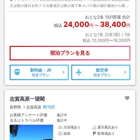
又は熊の湯行き約７０分蓮池又は熊の湯下車→バス熊の湯行蓮池から熊の
湯行き熊の湯下車→徒歩約３分
おとな
2
名
1
泊
1
部屋 合計
24,000
38,400
税込
円
〜
円
おとな1名 (
2
名1室)｜
1
泊
税込
12,000円〜19,200円
宿泊プランを見る
新幹線・JR
航空券
付きプラン
付きプラン
志賀高原一望閣
地図
長野県
志賀高原
お客様アンケート評価
集計中
るるぶトラベル評価
集計中
大浴場あり
露天風呂あり
温泉
駐車場あり