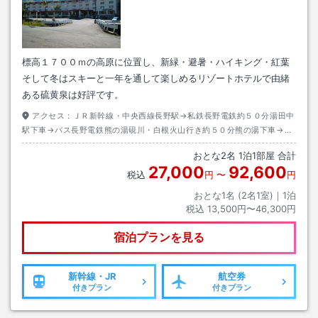
標高１７００ｍの高原に位置し、新緑・避暑・ハイキング・紅葉
そして冬はスキーと一年を通して楽しめるリゾートホテルで由緒
ある硫黄泉は好評です。
アクセス：
ＪＲ新幹線・中央西線長野駅→私鉄長野電鉄約５０分湯田中
駅下車→バス長野電鉄熊の湯硯川・白根火山行き約５０分熊の湯下車→徒
歩約０分
おとな
2
名
1
泊
1
部屋 合計
27,000
92,600
税込
円
〜
円
おとな1名 (
2
名1室)｜
1
泊
税込
13,500円〜46,300円
宿泊プランを見る
新幹線・JR
航空券
付きプラン
付きプラン