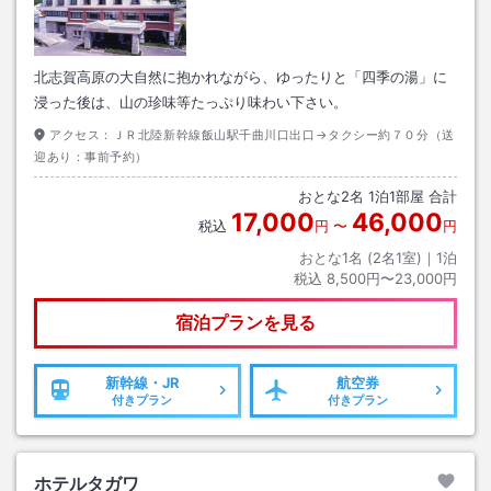
北志賀高原の大自然に抱かれながら、ゆったりと「四季の湯」に
浸った後は、山の珍味等たっぷり味わい下さい。
アクセス：
ＪＲ北陸新幹線飯山駅千曲川口出口→タクシー約７０分（送
迎あり：事前予約）
おとな
2
名
1
泊
1
部屋 合計
17,000
46,000
税込
円
〜
円
おとな1名 (
2
名1室)｜
1
泊
税込
8,500円〜23,000円
宿泊プランを見る
新幹線・JR
航空券
付きプラン
付きプラン
ホテルタガワ