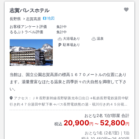
志賀パレスホテル
地図
長野県
志賀高原
お客様アンケート評価
集計中
るるぶトラベル評価
集計中
大浴場あり
温泉
駐車場あり
当館は、国立公園志賀高原の標高１６７０メートルの位置にあり
ます。湯量豊富なほたる温泉と四季折々の大自然を満喫して下さ
い。
アクセス：
ＪＲ長野新幹線長野駅善光寺口出口→私鉄長野電鉄湯田中駅
行き約４７分湯田中駅下車→バス長野電鉄熊の湯・硯川行き約４５分硯川
バス停下車→徒歩約０分
おとな
2
名
1
泊
1
部屋 合計
20,900
52,800
税込
円
〜
円
おとな1名 (
2
名1室)｜
1
泊
税込
10,450円〜26,400円