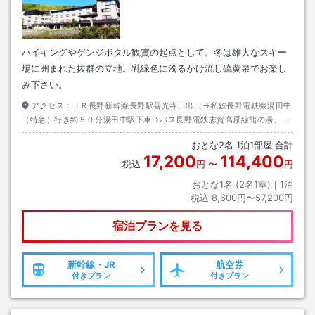
ハイキングやゲンジボタル観賞の起点として。冬は雄大なスキー
場に囲まれた抜群の立地。乳緑色に濁るかけ流し硫黄泉でお楽し
み下さい。
アクセス：
ＪＲ長野新幹線長野駅善光寺口出口→私鉄長野電鉄線湯田中
（特急）行き約５０分湯田中駅下車→バス長野電鉄志賀高原線熊の湯、硯
川行き約４５分熊の湯下車→徒歩約２分
おとな
2
名
1
泊
1
部屋 合計
17,200
114,400
税込
円
〜
円
おとな1名 (
2
名1室)｜
1
泊
税込
8,600円〜57,200円
宿泊プランを見る
新幹線・JR
航空券
付きプラン
付きプラン