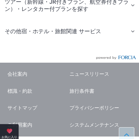
ツアー（新幹線・JR付きプラン、航空券付きプラ
ン）・レンタカー付プランを探す
その他宿・ホテル・旅館関連 サービス
国内旅行・国内ツアー
JR・新幹線付きツアー
航空券付きツアー
会社案内
ニュースリリース
現地観光・レジャーチケット
標識・約款
旅行条件書
国内観光ガイド
旅行・観光情報
サイトマップ
プライバシーポリシー
ご利用案内
システムメンテナンス
ペー
お気に入り