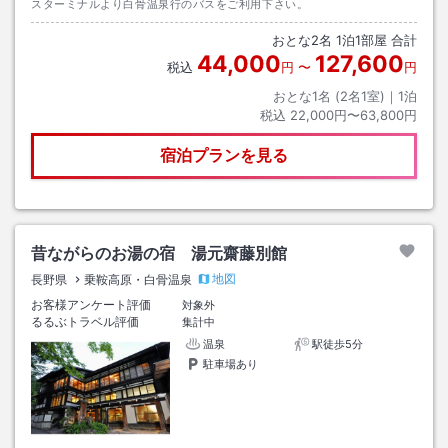
スターミナルより白骨温泉行のバスをご利用下さい。
おとな
2
名
1
泊
1
部屋 合計
44,000
127,600
税込
円
〜
円
おとな1名 (
2
名1室)｜
1
泊
税込
22,000円〜63,800円
宿泊プランを見る
昔ながらのお湯の宿 湯元齋藤別館
地図
長野県
乗鞍高原・白骨温泉
お客様アンケート評価
対象外
るるぶトラベル評価
集計中
温泉
駅徒歩5分
駐車場あり