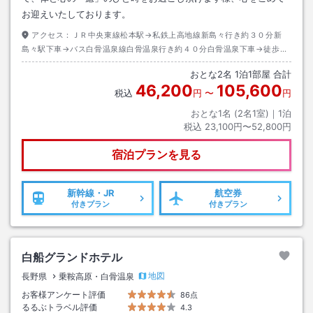
お迎えいたしております。
アクセス：
ＪＲ中央東線松本駅→私鉄上高地線新島々行き約３０分新
島々駅下車→バス白骨温泉線白骨温泉行き約４０分白骨温泉下車→徒歩約
１０分
おとな
2
名
1
泊
1
部屋 合計
46,200
105,600
税込
円
〜
円
おとな1名 (
2
名1室)｜
1
泊
税込
23,100円〜52,800円
宿泊プランを見る
新幹線・JR
航空券
付きプラン
付きプラン
白船グランドホテル
地図
長野県
乗鞍高原・白骨温泉
お客様アンケート評価
86点
るるぶトラベル評価
4.3