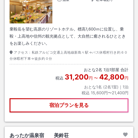
乗鞍岳を望む高原のリゾートホテル。標高1,600ｍに位置し、乗
鞍・上高地や信州の観光拠点として、大自然に癒されるひととき
をお楽しみください。
アクセス：
私鉄アルピコ交通上高地線新島々駅→バス休暇村行き約６０
分休暇村下車→徒歩約０分
おとな
2
名
1
泊
1
部屋 合計
31,200
42,800
税込
円
〜
円
おとな1名 (
2
名1室)｜
1
泊
税込
15,600円〜21,400円
宿泊プランを見る
あったか温泉宿 美鈴荘