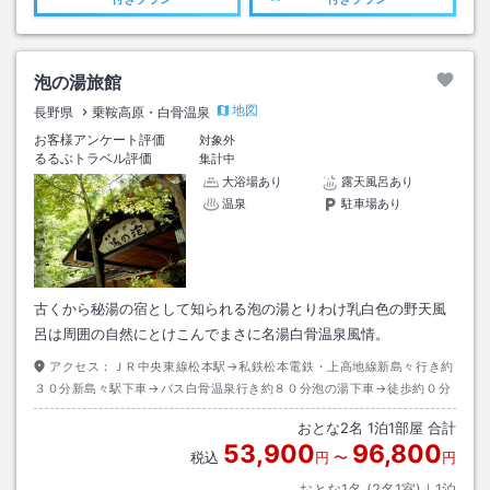
泡の湯旅館
地図
長野県
乗鞍高原・白骨温泉
お客様アンケート評価
対象外
るるぶトラベル評価
集計中
大浴場あり
露天風呂あり
温泉
駐車場あり
古くから秘湯の宿として知られる泡の湯とりわけ乳白色の野天風
呂は周囲の自然にとけこんでまさに名湯白骨温泉風情。
アクセス：
ＪＲ中央東線松本駅→私鉄松本電鉄・上高地線新島々行き約
３０分新島々駅下車→バス白骨温泉行き約８０分泡の湯下車→徒歩約０分
おとな
2
名
1
泊
1
部屋 合計
53,900
96,800
税込
円
〜
円
おとな1名 (
2
名1室)｜
1
泊