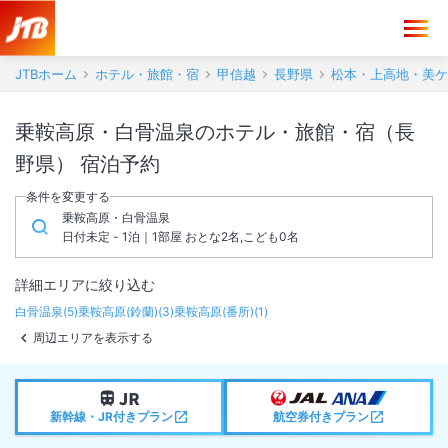
JTBホーム
ホテル・旅館・宿
甲信越
長野県
松本・上高地・美ケ
乗鞍高原・白骨温泉のホテル・旅館・宿（長
野県） 宿泊予約
条件を変更する
乗鞍高原・白骨温泉
日付未定 - 1泊｜1部屋 おとな2名,こども0名
詳細エリアに絞り込む
白骨温泉
(
5
)
乗鞍高原(鈴蘭)
(
3
)
乗鞍高原(番所)
(
1
)
周辺エリアを表示する
新幹線・JR付きプラン
航空券付きプラン