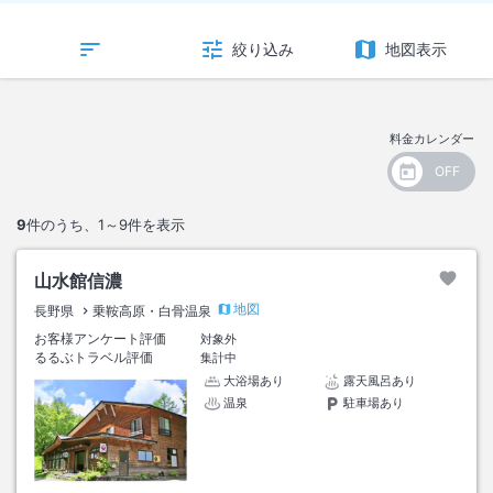
絞り込み
地図表示
料金カレンダー
9
件のうち、
1～9
件を表示
山水館信濃
地図
長野県
乗鞍高原・白骨温泉
お客様アンケート評価
対象外
るるぶトラベル評価
集計中
大浴場あり
露天風呂あり
温泉
駐車場あり