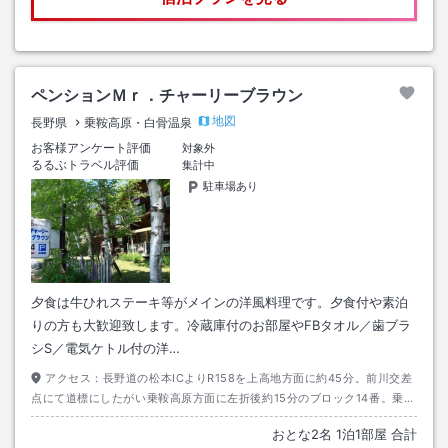
ペンションＭｒ．チャーリーブラウン
地図
長野県
乗鞍高原・白骨温泉
お客様アンケート評価
対象外
るるぶトラベル評価
集計中
駐車場あり
夕食は牛ひれステーキ等がメインの洋風料理です。夕食付や素泊
りの方も大歓迎致します。冷蔵庫付のお部屋やFBタオル／歯ブラ
シS／電気ケトル付の洋…
アクセス：
長野道の松本ICよりR158を上高地方面に約45分。前川交差
点にて道標にしたがい乗鞍高原方面に左折後約15分のブロック14番。乗鞍
保育園前バス停より120m程です。
おとな
2
名
1
泊
1
部屋 合計