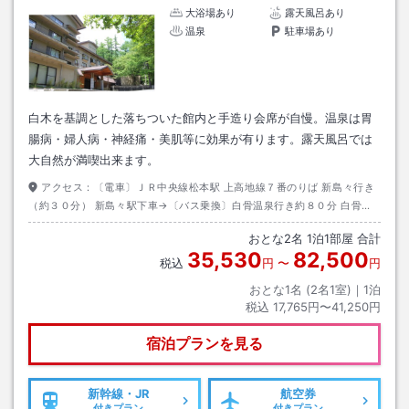
大浴場あり
露天風呂あり
温泉
駐車場あり
白木を基調とした落ちついた館内と手造り会席が自慢。温泉は胃
腸病・婦人病・神経痛・美肌等に効果が有ります。露天風呂では
大自然が満喫出来ます。
アクセス：
〔電車〕ＪＲ中央線松本駅 上高地線７番のりば 新島々行き
（約３０分） 新島々駅下車→〔バス乗換〕白骨温泉行き約８０分 白骨温
泉バス停下車→〔ホテル送迎車にて約１分 ※バスご利用の旨必ずご連絡く
おとな
2
名
1
泊
1
部屋 合計
ださい〕
35,530
82,500
税込
円
〜
円
おとな1名 (
2
名1室)｜
1
泊
税込
17,765円〜41,250円
宿泊プランを見る
新幹線・JR
航空券
付きプラン
付きプラン