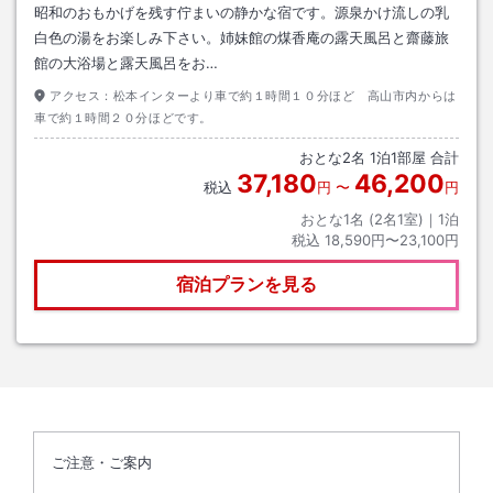
昭和のおもかげを残す佇まいの静かな宿です。源泉かけ流しの乳
白色の湯をお楽しみ下さい。姉妹館の煤香庵の露天風呂と齋藤旅
館の大浴場と露天風呂をお…
アクセス：
松本インターより車で約１時間１０分ほど 高山市内からは
車で約１時間２０分ほどです。
おとな
2
名
1
泊
1
部屋 合計
37,180
46,200
税込
円
〜
円
おとな1名 (
2
名1室)｜
1
泊
税込
18,590円〜23,100円
宿泊プランを見る
ご注意・ご案内