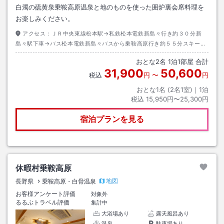
白濁の硫黄泉乗鞍高原温泉と地のものを使った囲炉裏会席料理を
お楽しみください。
アクセス：
ＪＲ中央東線松本駅→私鉄松本電鉄新島々行き約３０分新
島々駅下車→バス松本電鉄新島々バスから乗鞍高原行き約５５分スキー場
前バス停下車→徒歩約７分
おとな
2
名
1
泊
1
部屋 合計
31,900
50,600
税込
円
〜
円
おとな1名 (
2
名1室)｜
1
泊
税込
15,950円〜25,300円
宿泊プランを見る
休暇村乗鞍高原
地図
長野県
乗鞍高原・白骨温泉
お客様アンケート評価
対象外
るるぶトラベル評価
集計中
大浴場あり
露天風呂あり
温泉
駐車場あり