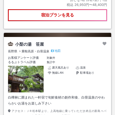
税込
26,950円〜48,400円
宿泊プランを見る
小梨の湯 笹屋
地図
長野県
乗鞍高原・白骨温泉
お客様アンケート評価
対象外
るるぶトラベル評価
集計中
露天風呂あり
温泉
無線LAN
駐車場あり
白樺林に囲まれた一軒宿で旬鮮食材の創作和食、白骨温泉のやわ
らかいお湯をお楽しみ下さい
アクセス：
ＪＲ松本駅より、上高地線に乗っていただき終点の新島々バ