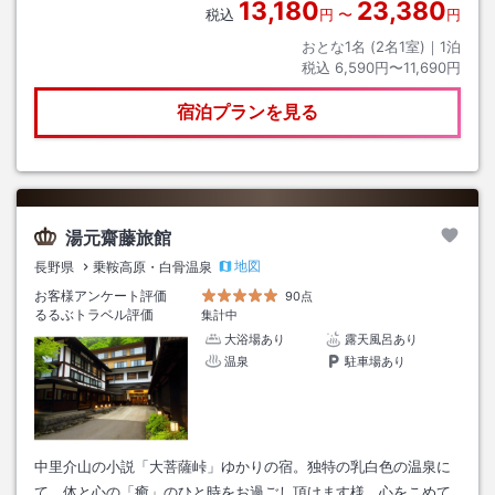
13,180
23,380
税込
円
〜
円
おとな1名 (
2
名1室)｜
1
泊
税込
6,590円〜11,690円
宿泊プランを見る
湯元齋藤旅館
地図
長野県
乗鞍高原・白骨温泉
お客様アンケート評価
90点
るるぶトラベル評価
集計中
大浴場あり
露天風呂あり
温泉
駐車場あり
中里介山の小説「大菩薩峠」ゆかりの宿。独特の乳白色の温泉に
て、体と心の「癒」のひと時をお過ごし頂けます様、心をこめて