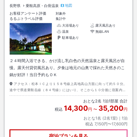
地図
長野県
乗鞍高原・白骨温泉
お客様アンケート評価
対象外
るるぶトラベル評価
集計中
大浴場あり
露天風呂あり
温泉
無線LAN
駐車場あり
２４時間入浴できる、かけ流し乳白色の天然温泉と露天風呂が自
慢。露天付貸切風呂あり。夕食は地元の山奥で採れた天然きのこ
鍋が好評！当日予約もＯＫ
アクセス：
松本ＩＣより１５８号線上高地高山方面に向って約５０分。
途中で県道乗鞍岳線（８４号線）にはいり、そこから１０分後に宿案内板
⑰番あり。その側。
おとな
2
名
1
泊
1
部屋 合計
14,300
35,200
税込
円
〜
円
おとな1名 (
2
名1室)｜
1
泊
税込
7,150円〜17,600円
宿泊プランを見る